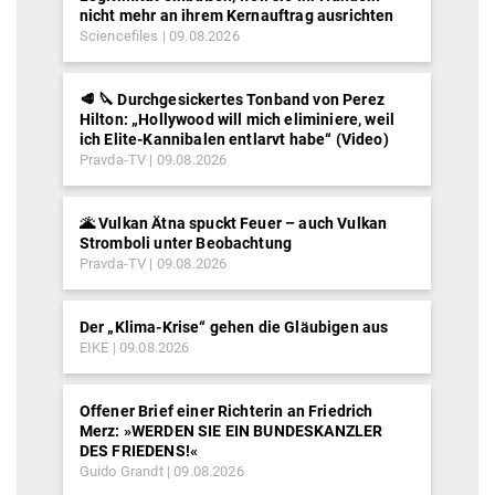
nicht mehr an ihrem Kernauftrag ausrichten
Sciencefiles
09.08.2026
🥩 🔪 Durchgesickertes Tonband von Perez
Hilton: „Hollywood will mich eliminiere, weil
ich Elite-Kannibalen entlarvt habe“ (Video)
Pravda-TV
09.08.2026
🌋 Vulkan Ätna spuckt Feuer – auch Vulkan
Stromboli unter Beobachtung
Pravda-TV
09.08.2026
Der „Klima-Krise“ gehen die Gläubigen aus
EIKE
09.08.2026
Offener Brief einer Richterin an Friedrich
Merz: »WERDEN SIE EIN BUNDESKANZLER
DES FRIEDENS!«
Guido Grandt
09.08.2026