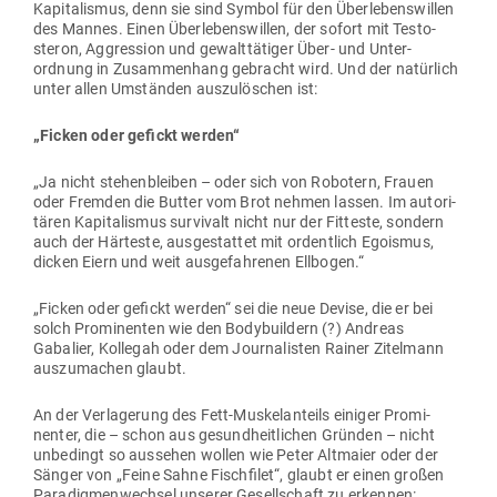
Kapi­ta­lismus, denn sie sind Symbol für den Über­le­bens­willen
des Mannes. Einen Über­le­bens­willen, der sofort mit Tes­to­
steron, Aggression und gewalt­tä­tiger Über- und Unter­
ordnung in Zusam­menhang gebracht wird. Und der natürlich
unter allen Umständen aus­zu­lö­schen ist:
„Ficken oder gefickt werden“
„Ja nicht ste­hen­bleiben – oder sich von Robotern, Frauen
oder Fremden die Butter vom Brot nehmen lassen. Im auto­ri­
tären Kapi­ta­lismus sur­vivalt nicht nur der Fit­teste, sondern
auch der Här­teste, aus­ge­stattet mit ordentlich Ego­ismus,
dicken Eiern und weit aus­ge­fah­renen Ellbogen.“
„Ficken oder gefickt werden“ sei die neue Devise, die er bei
solch Pro­mi­nenten wie den Body­buildern (?) Andreas
Gabalier, Kol­legah oder dem Jour­na­listen Rainer Zitelmann
aus­zu­machen glaubt.
An der Ver­la­gerung des Fett-Mus­kel­an­teils einiger Pro­mi­
nenter, die – schon aus gesund­heit­lichen Gründen – nicht
unbe­dingt so aus­sehen wollen wie Peter Alt­maier oder der
Sänger von „Feine Sahne Fisch­filet“, glaubt er einen großen
Para­dig­men­wechsel unserer Gesell­schaft zu erkennen: