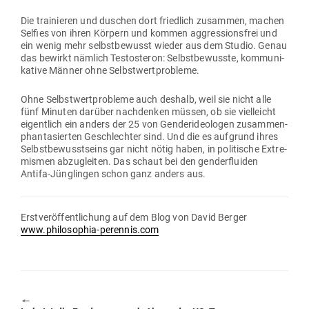
Die trai­nieren und duschen dort friedlich zusammen, machen
Selfies von ihren Körpern und kommen aggres­si­onsfrei und
ein wenig mehr selbst­be­wusst wieder aus dem Studio. Genau
das bewirkt nämlich Tes­to­steron: Selbst­be­wusste, kom­mu­ni­
kative Männer ohne Selbstwertprobleme.
Ohne Selbst­wert­pro­bleme auch deshalb, weil sie nicht alle
fünf Minuten darüber nach­denken müssen, ob sie viel­leicht
eigentlich ein anders der 25 von Gen­der­ideo­logen zusammen-
phan­ta­sierten Geschlechter sind. Und die es auf­grund ihres
Selbst­be­wusst­seins gar nicht nötig haben, in poli­tische Extre­
mismen abzu­gleiten. Das schaut bei den gen­der­fluiden
Antifa-Jüng­lingen schon ganz anders aus.
Erst­ver­öf­fent­li­chung auf dem Blog von David Berger
www.philosophia-perennis.com
🠔