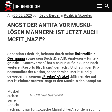
Toggle n
Gepostet
Am
05.02.2020
von
David Berger
in
Politik & Aktuelles
am
ANGST DER ANTIFA VOR MUS­KU­
LÖSEN MÄNNERN: IST JETZT AUCH
MCFIT „NAZI“?
Sebastian Friedrich, bekannt durch seine
links­ra­dikale
Gesinnung
sowie sein Buch „Die AfD. Ana­lysen – Hin­ter­
gründe – Kon­tro­versen“ hat sich nun auf die Suche nach
wei­teren Resorts für „Nazis“ gemacht. Und ist in den Fit­
ness­studios der Nation, besonders bei McFit, fündig
geworden. In seinem
„Freitag“-Artikel
„Männer, die auf
McFit-Plakate starren“ sagt er den Muskeln den Kampf an.
Muskeln
NEU!!! Hier bestellen!
stehen
seiner
Absicht
nach nicht nur für „toxische Männ­lichkeit“, sondern auch für