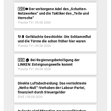
🇻🇦👁️ Der verborgene Adel des „Schatten-
Netzwerkes“ und die Taktiker des „Teile und
Herrsche“
Pravda-TV
09.08.2026
🔌🔋 Gefälschte Geschichte: Die Schlammflut
und die Türme die schon früher hier waren
Pravda-TV
09.08.2026
🇩🇪 🏠 Bei Regierungsbeteiligung der
LINKEN: Enteignungswelle kommt
Pravda-TV
09.08.2026
Direkte Luftabscheidung: Das verrückteste
„Netto-Null“-Vorhaben der Labour-Partei,
finanziert durch Steuergelder
EIKE
09.08.2026