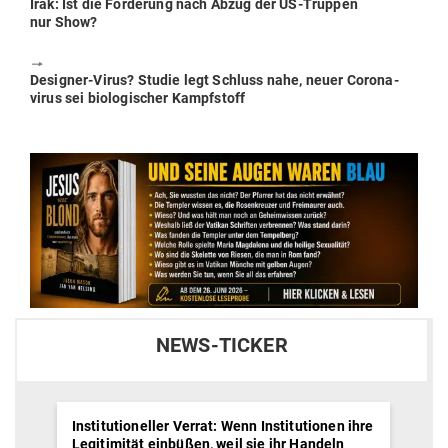
Previous
Irak: Ist die For­derung nach Abzug der US-Truppen
post:
nur Show?
🠖
Next
Designer-Virus? Studie legt Schluss nahe, neuer Coro­na­
post:
virus sei bio­lo­gi­scher Kampfstoff
NEWS-TICKER
Institutioneller Verrat: Wenn Institutionen ihre
Legitimität einbüßen, weil sie ihr Handeln