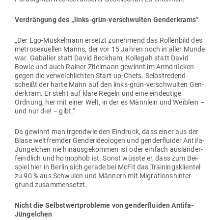
Ver­drängung des „links-grün-ver­schwulten Genderkrams“
„Der Ego-Mus­kelmann ersetzt zunehmend das Rol­lenbild des
metro­se­xu­ellen Manns, der vor 15 Jahren noch in aller Munde
war. Gabalier statt David Beckham, Kol­legah statt David
Bowie und auch Rainer Zitelmann gewinnt im Arm­drücken
gegen die ver­weich­lichten Start-up-Chefs. Selbst­redend
scheißt der harte Mann auf den links-grün-ver­schwulten Gen­
derkram. Er steht auf klare Regeln und eine ein­deutige
Ordnung, her mit einer Welt, in der es Männlein und Weiblein –
und nur die! – gibt.“
Da gewinnt man irgendwie den Ein­druck, dass einer aus der
Blase welt­fremder Gen­der­ideo­logen und gen­der­fluider Antifa-
Jün­gelchen nie hin­aus­ge­kommen ist oder einfach aus­län­der­
feindlich und homophob ist. Sonst wüsste er, dass zum Bei­
spiel hier in Berlin sich gerade bei McFit das Trai­nings­kli­entel
zu 90 % aus Schwulen und Männern mit Migra­ti­ons­hin­ter­
grund zusammensetzt.
Nicht die Selbst­wert­pro­bleme von gen­der­fluiden Antifa-
Jüngelchen