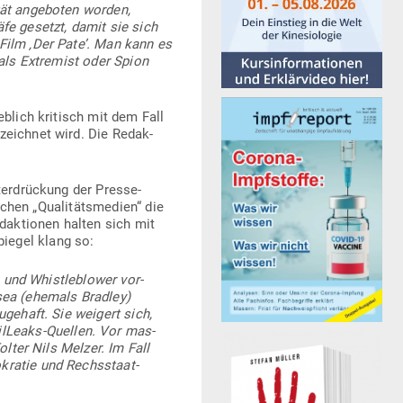
tät ange­boten worden,
fe gesetzt, damit sie sich
Film ‚Der Pate’. Man kann es
 „als Extremist oder Spion
blich kri­tisch mit dem Fall
­zeichnet wird. Die Redak­
r­drü­ckung der Pres­se­
chen „Qua­li­täts­medien“ die
dak­tionen halten sich mit
piegel klang so:
 und Whist­le­b­lower vor­
sea (ehemals Bradley)
u­gehaft. Sie weigert sich,
­Leaks-Quellen. Vor mas­
Folter Nils Melzer. Im Fall
kratie und Rechs­staat­