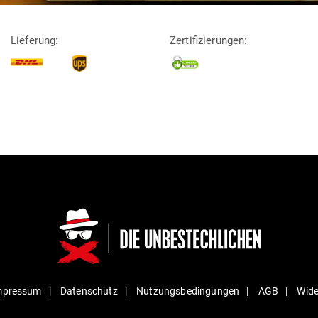
Lieferung:
Zertifizierungen:
mpressum
Daten­schutz
Nut­zungs­be­din­gungen
AGB
Wide