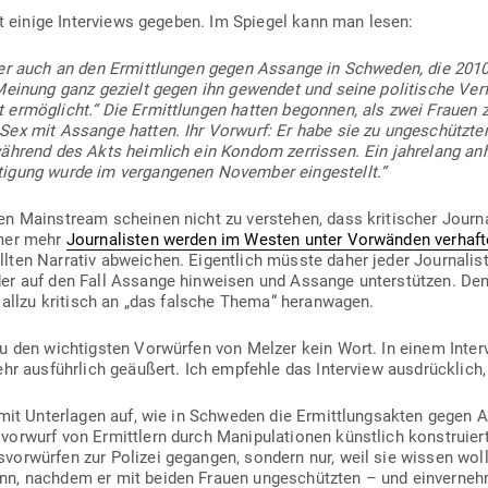
it einige Inter­views gegeben. Im Spiegel kann man lesen:
zer auch an den Ermitt­lungen gegen Assange in Schweden, die 201
Meinung ganz gezielt gegen ihn gewendet und seine poli­tische Ver­f
t ermög­licht.“ Die Ermitt­lungen hatten begonnen, als zwei Frauen
r Sex mit Assange hatten. Ihr Vorwurf: Er habe sie zu unge­schützt
ährend des Akts heimlich ein Kondom zer­rissen. Ein jah­relang an
­tigung wurde im ver­gan­genen November eingestellt.“
hen Main­stream scheinen nicht zu ver­stehen, dass kri­ti­scher Jour
mmer mehr
Jour­na­listen werden im Westen unter Vor­wänden ver­haft
ten Nar­rativ abweichen. Eigentlich müsste daher jeder Jour­nalist
eder auf den Fall Assange hin­weisen und Assange unter­stützen. D
h allzu kri­tisch an „das falsche Thema“ heranwagen.
zu den wich­tigsten Vor­würfen von Melzer kein Wort. In einem Inte
hr aus­führlich geäußert. Ich emp­fehle das Interview aus­drücklich
 mit Unter­lagen auf, wie in Schweden die Ermitt­lungs­akten gegen 
s­vorwurf von Ermittlern durch Mani­pu­la­tionen künstlich kon­struie
ngs­vor­würfen zur Polizei gegangen, sondern nur, weil sie wissen w
n, nachdem er mit beiden Frauen unge­schützten – und ein­ver­nehm