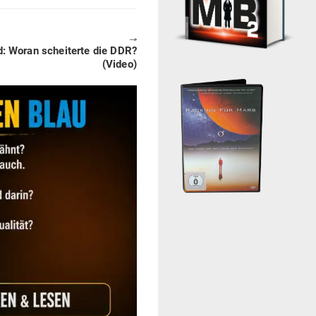
🠖
: Woran schei­terte die DDR?
(Video)