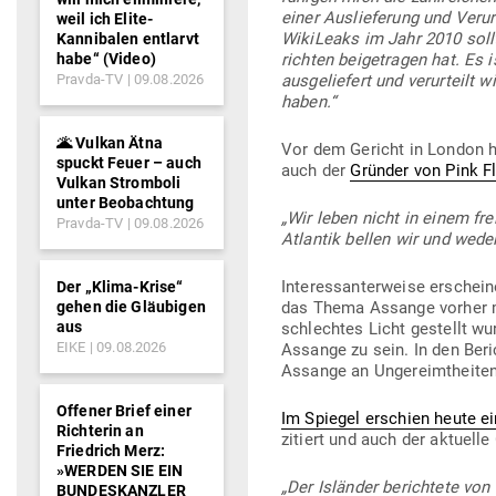
einer Aus­lie­ferung und Ver­u
weil ich Elite-
Wiki­Leaks im Jahr 2010 sollte
Kannibalen entlarvt
habe“ (Video)
richten bei­getragen hat. Es i
Pravda-TV
09.08.2026
aus­ge­liefert und ver­ur­teil
haben.“
🌋 Vulkan Ätna
Vor dem Gericht in London ha
spuckt Feuer – auch
auch der
Gründer von Pink Fl
Vulkan Stromboli
unter Beobachtung
„Wir leben nicht in einem fr
Pravda-TV
09.08.2026
Atlantik bellen wir und wed
Inter­es­san­ter­weise ersch
Der „Klima-Krise“
gehen die Gläubigen
das Thema Assange vorher mon
aus
schlechtes Licht gestellt wu
EIKE
09.08.2026
Assange zu sein. In den Beri
Assange an Unge­reimt­heiten
Offener Brief einer
Im Spiegel erschien heute ei
Richterin an
zitiert und auch der aktuelle
Friedrich Merz:
»WERDEN SIE EIN
„Der Isländer berichtete von 
BUNDESKANZLER