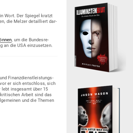
in Wort. Der Spiegel kratzt
, die Melzer detail­liert dar­
können
, um die Bun­des­re­
ung an die USA einzusetzen.
und Finanz­dienst­leis­tungs­
vor er sich ent­schloss, sich
Er lebt ins­gesamt über 15
kri­ti­schen Arbeit sind das
All­ge­meinen und die Themen