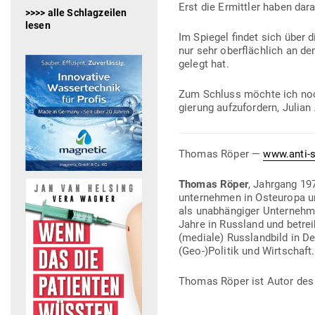
Erst die Ermittler haben dara
>>>> alle Schlagzeilen
lesen
Im Spiegel findet sich über 
nur sehr ober­flächlich an dem
gelegt hat.
Zum Schluss möchte ich noch
gierung auf­zu­fordern, Julia
Thomas Röper —
www.anti-s
Thomas Röper
, Jahrgang 197
un­ter­nehmen in Ost­europa u
als unab­hän­giger Unter­neh­m
Jahre in Russland und betre
(mediale) Russ­landbild in D
(Geo-)Politik und Wirtschaft.
Thomas Röper ist Autor de