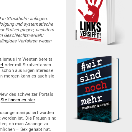
0 in Stockholm anfingen:
olgung und sys­te­ma­tische
 zur Polizei gingen, nachdem
em Geschlechts­verkehr
hän­giges Ver­fahren wegen
­na­lismus im Westen bereits
et
oder mit Straf­ver­fahren
 schon aus Eigen­in­teresse
enn morgen kann es auch sie
rview des schweizer Portals
,
Sie finden es hier
.
Assange mani­pu­liert wurden
rt worden ist. Die Frauen sind
ollten, ob man Assange zu
­lichen – Sex gehabt hat.