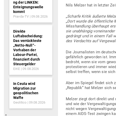
ng der LINKEN:
Nils Melzer hat in letzter Ze
Enteignungswelle
kommt
„Scharfe Kritik äußerte Mel
Pravda-TV
09.08.2026
„Dort wurde die öffent­liche 
Miss­handlung über­haupt ers
sie unab­hängig von­ein­ande
Direkte
gedrängt und in einem Fall w
Luftabscheidung:
Das verrückteste
des Ver­dachts auf Ver­ge­wal
„Netto-Null“-
Vorhaben der
Die Jour­na­listen im deut­sc
Labour-Partei,
gefährlich geworden ist. I
finanziert durch
bedroht, wenn sie vom gewoll
Steuergelder
pro­tes­tieren und immer wi
EIKE
09.08.2026
selbst treffen, wenn sie sic
Aber im Spiegel findet sich 
In Ceuta wird
„Republik“ hat Melzer sich se
Migration zur
geopolitischen
Waffe
Melzer ziegt dort direkt und
Geolitico
09.08.2026
und wie der Ver­ge­wal­ti­gung
nicht wegen Ver­ge­wal­ti­gu
einem AIDS-Test zwingen kan