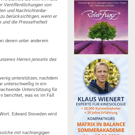
 Ver­öf­fent­li­chungen von
ten und Nach­rich­ten­be­
 zu berück­sich­tigen, wenn er
 und die Pres­se­freiheit
 bei denen unter anderem
unseres Herren jen­seits des
 wenig unter­stützen, nachdem
 unter­schwellig in ein
wach­sende Unter­stützung für
n berichtet, was es im Fall
 Wort. Edward Snowden wird
solche mit nach­ran­gigen