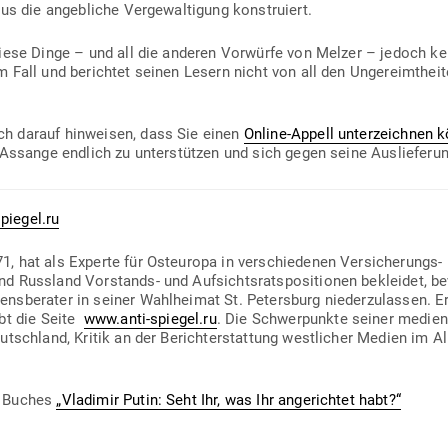
us die angeb­liche Ver­ge­wal­tigung konstruiert.
diese Dinge – und all die anderen Vor­würfe von Melzer – jedoch ke
 Fall und berichtet seinen Lesern nicht von all den Unge­reimt­heiten
 darauf hin­weisen, dass Sie einen
Online-Appell unter­zeichnen 
n Assange endlich zu unter­stützen und sich gegen seine Aus­lie­fer
piegel.ru
1, hat als Experte für Ost­europa in ver­schie­denen Ver­si­che­rungs- 
nd Russland Vor­stands- und Auf­sichts­rats­po­si­tionen bekleidet, be
ens­be­rater in seiner Wahl­heimat St. Petersburg nie­der­zu­lassen. 
ibt die Seite
www.anti-spiegel.ru
. Die Schwer­punkte seiner medi­en­
eutschland, Kritik an der Bericht­erstattung west­licher Medien im 
s Buches
„Vla­dimir Putin: Seht Ihr, was Ihr ange­richtet habt?“