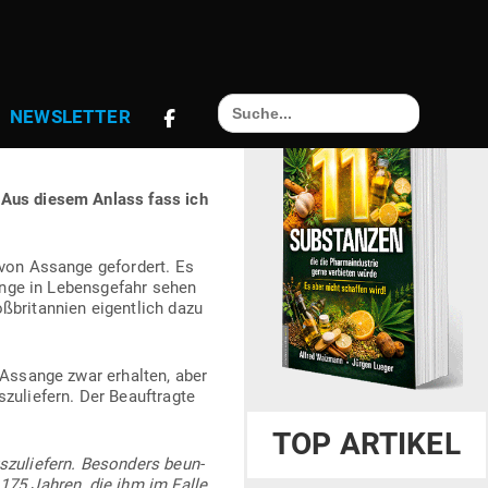
ASSANGE
Search
NEWS­LETTER
for:
LUNGEN
. Aus diesem Anlass fass ich
von Assange gefordert. Es
ange in Lebens­gefahr sehen
­bri­tannien eigentlich dazu
r Assange zwar erhalten, aber
zu­liefern. Der Beauf­tragte
TOP ARTIKEL
­zu­liefern. Besonders beun­
u 175 Jahren, die ihm im Falle