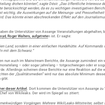
r­teilung drohen könnten“, sagte Désir. „Das öffent­liche Interesse der
 berück­sichtigt werden, da es zu wich­tigen inves­ti­ga­tiven Berich
st wichtig, die Aus­wir­kungen auf die Mei­nungs- und Pres­se­freiheit
t wird. Das könnte einen abschre­ckenden Effekt auf den Jour­na­lismus
ben die Unter­stützer von Assange Ver­an­stal­tungen abge­halten,
oyd, Roger Walters, auf­ge­trete
n ist. Er sagte:
eien Land, sondern in einer ein­fachen Hun­de­hütte. Auf Kom­mando 
eln mit dem Schwanz.“
einen nun auch im Main­stream Berichte, die Assange zumindest ein
a­telang – oder sogar jah­relang – tot­ge­schwiegen oder er sogar
rde. Aller­dings scheinen diese Berichte nur eine Reaktion auf die 
chten der „Qua­li­täts­medien“ wird nur das absolute Minimum desse
 gibt.
ner dieser Artikel
. Dort kommen die Unter­stützer von Assange zu
 Chef von Wiki­leaks. Der wird im Spiegel so zitiert:
merk­wür­digen Vor­gängen. Mehrere Wikil­Leaks-Mit­streiter, selbst 