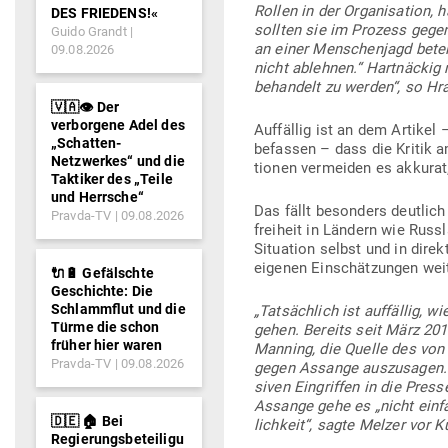
Rollen in der Orga­ni­sation
DES FRIEDENS!«
sollten sie im Prozess gegen
Guido Grandt
an einer Men­schenjagd betei
09.08.2026
nicht ablehnen.“ Hart­näckig 
behandelt zu werden“, so Hra
🇻🇦👁️ Der
verborgene Adel des
Auf­fällig ist an dem Artikel
„Schatten-
befassen – dass die Kritik a
Netzwerkes“ und die
tionen ver­meiden es akkurat,
Taktiker des „Teile
und Herrsche“
Das fällt besonders deutlich 
Pravda-TV
09.08.2026
freiheit in Ländern wie Russla
Situation selbst und in dire
eigenen Ein­schät­zungen wei
🔌🔋 Gefälschte
Geschichte: Die
Schlammflut und die
„Tat­sächlich ist auf­fällig, w
Türme die schon
gehen. Bereits seit März 201
früher hier waren
Manning, die Quelle des von Wi
Pravda-TV
09.08.2026
gegen Assange aus­zu­sagen
siven Ein­griffen in die Press
Assange gehe es „nicht einfa
🇩🇪 🏠 Bei
lichkeit“, sagte Melzer vor 
Regierungsbeteiligu