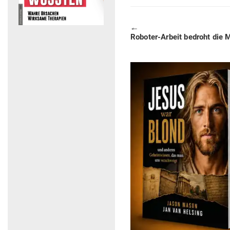
🠔
Previous
Roboter-Arbeit bedroht die M
post: