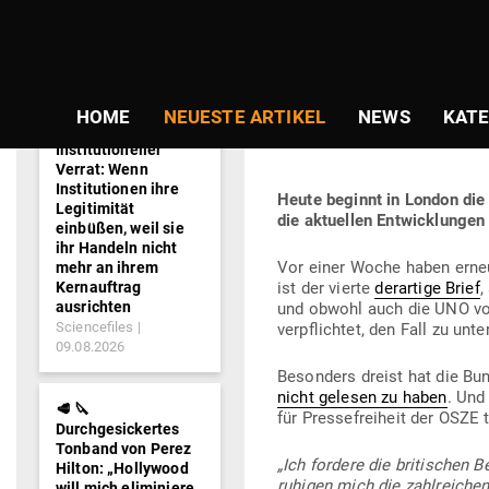
NEWS-
Gepostet
Am
25.02.2020
von
Thomas R
TICKER
am
ANHÖRUNG ÜBE
HOME
NEUESTE ARTIKEL
NEWS
KATE
HABEN BEGON
Institutioneller
Verrat: Wenn
Institutionen ihre
Heute beginnt in London die
Legitimität
die aktu­ellen Ent­wick­lun
einbüßen, weil sie
ihr Handeln nicht
Vor einer Woche haben erne
mehr an ihrem
Kernauftrag
ist der vierte
der­artige Brief
,
ausrichten
und obwohl auch die UNO von 
Sciencefiles
ver­pflichtet, den Fall zu unt
09.08.2026
Besonders dreist hat die Bun­
nicht gelesen zu haben
. Und
🥩 🔪
für Pres­se­freiheit der OSZE t
Durchgesickertes
Tonband von Perez
„Ich fordere die bri­ti­sche
Hilton: „Hollywood
ru­higen mich die zahl­reiche
will mich eliminiere,