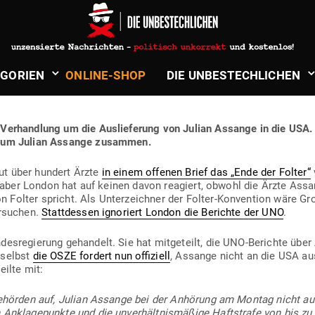
öper
in
Politik & Aktuelles
R AUS­LIE­FERUNG VON JULIAN 
­GORIEN
ONLINE-SHOP
DIE UNBE­STECH­LICHEN
NEN — DIE AKTU­ELLEN ENTWICK
 Ver­handlung um die Aus­lie­ferung von Julian Assange in die USA
gen um Julian Assange zusammen.
ut über hundert Ärzte
in einem offenen Brief das „Ende der Folter“
 aber London hat auf keinen davon reagiert, obwohl die Ärzte Ass
Folter spricht. Als Unter­zeichner der Folter-Kon­vention wäre Groß
er­suchen.
Statt­dessen igno­riert London die Berichte der UNO
.
des­re­gierung gehandelt. Sie hat mit­ge­teilt, die UNO-Berichte übe
 selbst
die OSZE fordert nun offi­ziell
, Assange nicht an die USA aus­
eilte mit:
n Behörden auf, Julian Assange bei der Anhörung am Montag nicht aus
n Ankla­ge­punkte und die unver­hält­nis­mäßige Haft­strafe von bis z