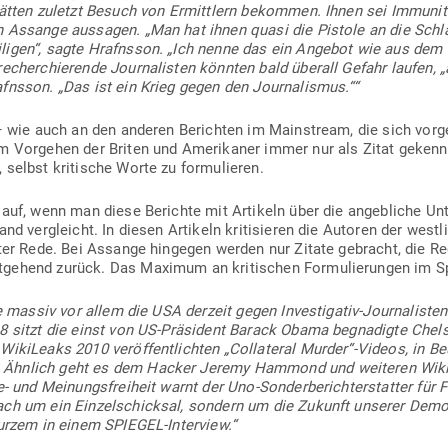
, hätten zuletzt Besuch von Ermittlern bekommen. Ihnen sei Immu­ni
 Assange aus­sagen. „Man hat ihnen quasi die Pistole an die Schlä
­ligen“, sagte Hrafnsson. „Ich nenne das ein Angebot wie aus dem 
recher­chie­rende Jour­na­listen könnten bald überall Gefahr laufen,
fnsson. „Das ist ein Krieg gegen den Journalismus.““
 – wie auch an den anderen Berichten im Main­stream, die sich vor­ge
m Vor­gehen der Briten und Ame­ri­kaner immer nur als Zitat gekenn
 selbst kri­tische Worte zu formulieren.
auf, wenn man diese Berichte mit Artikeln über die angeb­liche Unte
nd ver­gleicht. In diesen Artikeln kri­ti­sieren die Autoren der west­li
kter Rede. Bei Assange hin­gegen werden nur Zitate gebracht, die Re
t­gehend zurück. Das Maximum an kri­ti­schen For­mu­lie­rungen im S
ie massiv vor allem die USA derzeit gegen Inves­ti­gativ-Jour­na­listen
8 sitzt die einst von US-Prä­sident Barack Obama begna­digte Chel
ki­Leaks 2010 ver­öf­fent­lichten „Col­la­teral Murder“-Videos, in Be
. Ähnlich geht es dem Hacker Jeremy Hammond und wei­teren Wikil
e- und Mei­nungs­freiheit warnt der Uno-Son­der­be­richt­erstatter für 
ch um ein Ein­zel­schicksal, sondern um die Zukunft unserer Demo­
Kurzem in einem SPIEGEL-Interview.“