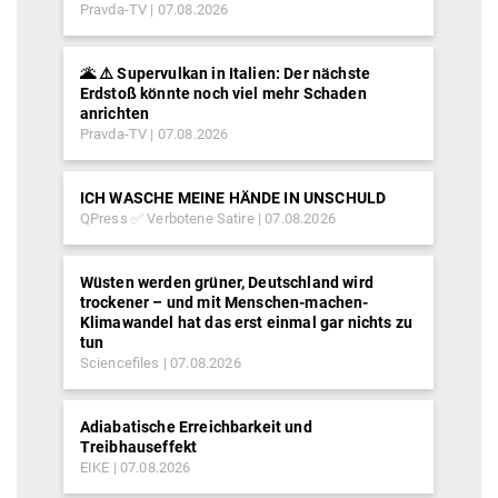
Pravda-TV
07.08.2026
🌋 ⚠️ Supervulkan in Italien: Der nächste
Erdstoß könnte noch viel mehr Schaden
anrichten
Pravda-TV
07.08.2026
ICH WASCHE MEINE HÄNDE IN UNSCHULD
QPress ✅ Verbotene Satire
07.08.2026
Wüsten werden grüner, Deutschland wird
trockener – und mit Menschen-machen-
Klimawandel hat das erst einmal gar nichts zu
tun
Sciencefiles
07.08.2026
Adiabatische Erreichbarkeit und
Treibhauseffekt
EIKE
07.08.2026