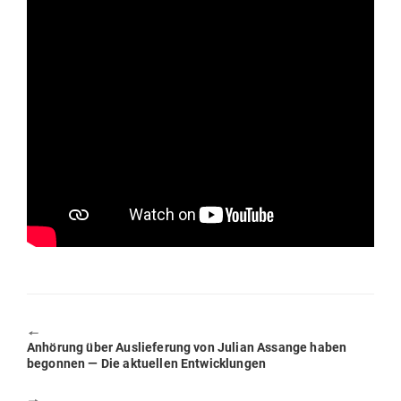
🠔
Previous
Anhörung über Aus­lie­ferung von Julian Assange haben
post:
begonnen — Die aktu­ellen Entwicklungen