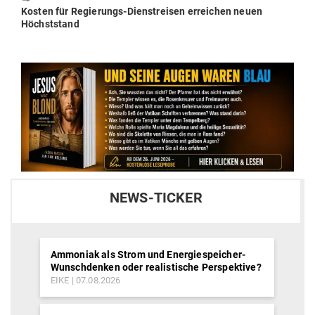
🠖
Next
Kosten für Regie­rungs-Dienst­reisen erreichen neuen
post:
Höchststand
NEWS-TICKER
Ammoniak als Strom und Energiespeicher-
Wunschdenken oder realistische Perspektive?
EIKE
07.08.2026