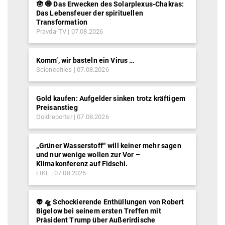
🪬 🧿 Das Erwecken des Solarplexus-Chakras:
Das Lebensfeuer der spirituellen
Transformation
Pravda-TV
07.08.2026
Komm‘, wir basteln ein Virus …
Sciencefiles
07.08.2026
Gold kaufen: Aufgelder sinken trotz kräftigem
Preisanstieg
Goldreporter
07.08.2026
„Grüner Wasserstoff“ will keiner mehr sagen
und nur wenige wollen zur Vor –
Klimakonferenz auf Fidschi.
EIKE
07.08.2026
👽 🛸 Schockierende Enthüllungen von Robert
Bigelow bei seinem ersten Treffen mit
Präsident Trump über Außerirdische