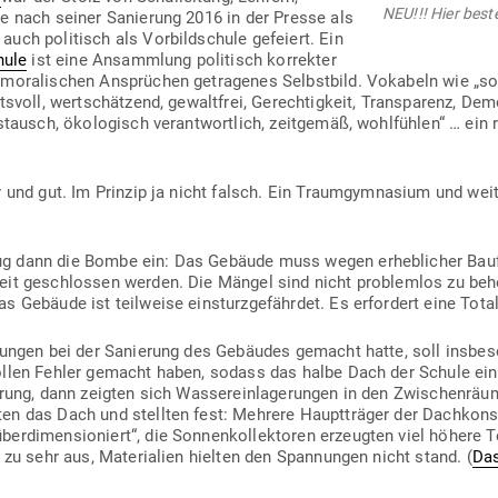
NEU!!! Hier beste
e nach seiner Sanierung 2016 in der Presse als
auch poli­tisch als Vor­bild­schule gefeiert. Ein
hule
ist eine Ansammlung poli­tisch kor­rekter
mora­li­schen Ansprüchen getra­genes Selbstbild. Vokabeln wie „sozi
tsvoll, wert­schätzend, gewaltfrei, Gerech­tigkeit, Trans­parenz, Demo­k
us­tausch, öko­lo­gisch ver­ant­wortlich, zeit­gemäß, wohl­fühlen“ … ein
ehr und gut. Im Prinzip ja nicht falsch. Ein Traum­gym­nasium und w
 dann die Bombe ein: Das Gebäude muss wegen erheb­licher Bau­feh
heit geschlossen werden. Die Mängel sind nicht pro­blemlos zu beh
 Gebäude ist teil­weise ein­sturz­ge­fährdet. Es erfordert eine Tota
h­nungen bei der Sanierung des Gebäudes gemacht hatte, soll ins­be­
vollen Fehler gemacht haben, sodass das halbe Dach der Schule ein­s
erung, dann zeigten sich Was­ser­ein­la­ge­rungen in den Zwi­schen­r
eten das Dach und stellten fest: Mehrere Haupt­träger der Dach­kon­s
er­di­men­sio­niert“, die Son­nen­kol­lek­toren erzeugten viel höhere T
l zu sehr aus, Mate­rialien hielten den Span­nungen nicht stand. (
Das