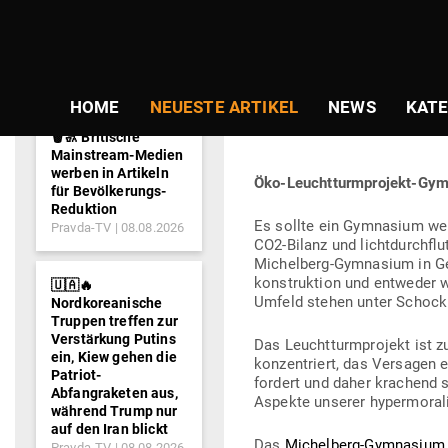
NEWS-
Gepostet
Am
19.02.2020
von
Niki Vogt
TICKER
am
EINE SCHULE 
HOME
NEUESTE ARTIKEL
NEWS
KATE
NAI­VITÄT, I
🗑️🚮 Britische
Mainstream-Medien
werben in Artikeln
Öko-Leucht­turm­projekt-Gy
für Bevölkerungs-
Reduktion
Es sollte ein Gym­nasium wer
Pravda-TV
08.08.2026
CO2-Bilanz und licht­durch­fl
Michelberg-Gym­nasium in Gei
kon­struktion und ent­weder 
🇺🇦🔥
Umfeld stehen unter Schock
Nordkoreanische
Truppen treffen zur
Verstärkung Putins
Das Leucht­turm­projekt ist 
ein, Kiew gehen die
kon­zen­triert, das Ver­sagen e
Patriot-
fordert und daher kra­chend s
Abfangraketen aus,
Aspekte unserer hyper­mo­ra­li
während Trump nur
auf den Iran blickt
Das
Michelberg-Gym­nasiu
Pravda-TV
08.08.2026