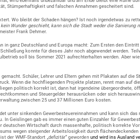
mat, wird eben­falls unbe­zahlbar und am Ende bleibt eine Ruine übri
ät, Stüm­per­haf­tigkeit und fal­schen Annahmen gescheitert sind.
oktert. Wo bleibt der Schaden hängen? Ist noch irgend­etwas zu rett
kein Wunder geschieht, kann sich die Stadt weder die Sanierung
r­meister Frank Dehmer.
n in ganz Deutschland und Europa macht: Zum Ersten den Ein­tritt 
e Schließung konnte für dieses Jahr noch abge­wendet werden. Teil­w
hul­be­trieb soll bis Sommer 2021 auf­recht­erhalten werden. Aber wie
macht. Schüler, Lehrer und Eltern gehen mit Pla­katen auf die Str
uck. Wenn die hoch­flie­genden Pro­jekte platzen, rennt man auf di
egen poli­tisch korrekt ist, dann hat irgendeine über­ge­ordnete, öf
ht­kommen und Steu­er­gelder her­aus­rücken oder sich her­aus­win
er­waltung zwi­schen 25 und 37 Mil­lionen Euro kosten.
idet unter sin­kenden Gewer­be­steu­er­ein­nahmen und kann sich das
u. In Geis­lingen gab es immer einen guten Ein­zahler für Gewer­be
 deut­schen Wirt­schaft durch mas­sen­hafte, poli­tisch kor­rekte Vor
ms wegen stei­gender Arbeits­lo­sigkeit durch flä­chen­de­ckenden
— ist der WMF-Standort „defi­zitär“ geworden
und wird ins Ausland ve