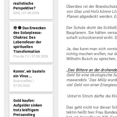
realistische
Überdies ist der Brand­schutz
Perspektive?
von Glas und Holz könne Lösc
EIKE
07.08.2026
Planen abge­deckt werden. Ein
Der Schule droht die Schließ
🪬 🧿 Das Erwecken
Bau­planern. Sie hätten versa
des Solarplexus-
Chakras: Das
schaft scho­ckierend wirkt. D
Lebensfeuer der
spirituellen
Ja, das kann man sich vor­st
Transformation
richtig machen wollen, nur d
Pravda-TV
07.08.2026
Wilhelm Busch zu sprechen, „
„
Das Bittere an der dro­hend
Komm‘, wir basteln
Geld für eine öko­lo­gische Sa
ein Virus …
ma­wandels.‘ Das MiGy wurde 
Sciencefiles
viel Geld von einer Ener­gie­
07.08.2026
Unter‘m Strich dürfte die Kl
Gold kaufen:
Aufgelder sinken
Das geht nicht nur dieser S
trotz kräftigem
tektin heißt hier Frau Bun­d
Preisanstieg