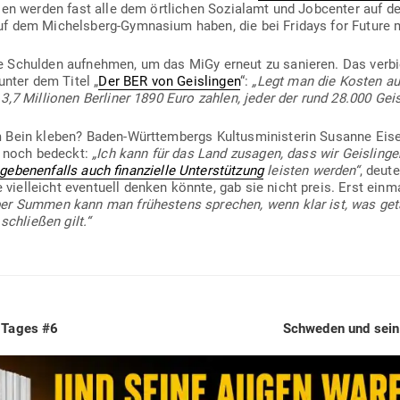
osen werden fast alle dem ört­lichen Sozi­alamt und Job­center auf d
f dem Michelsberg-Gym­nasium haben, die bei Fridays for Future mi
 Schulden auf­nehmen, um das MiGy erneut zu sanieren. Das ver­biet
unter dem Titel „
Der BER von Geis­lingen
“:
„Legt man die Kosten auf
,7 Mil­lionen Ber­liner 1890 Euro zahlen, jeder der rund 28.000 Geis
 Bein kleben? Baden-Würt­tem­bergs Kul­tus­mi­nis­terin Susanne E
er noch bedeckt:
„Ich kann für das Land zusagen, dass wir Geis­linge
e­be­nen­falls
auch finan­zielle Unter­stützung
leisten werden“
, deut
viel­leicht even­tuell denken könnte, gab sie nicht preis. Erst ein
er Summen kann man frü­hestens sprechen, wenn klar ist, was ge
schließen gilt.“
Next
s Tages #6
Schweden und sein W
post: