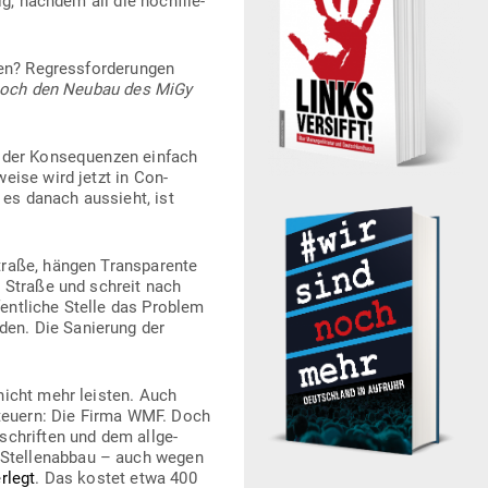
g, nachdem all die hoch­flie­
en? Regress­for­de­rungen
 noch den Neubau des MiGy
der Kon­se­quenzen einfach
eise wird jetzt in Con­
 es danach aus­sieht, ist
aße, hängen Trans­pa­rente
e Straße und schreit nach
fent­liche Stelle das Problem
den. Die Sanierung der
 nicht mehr leisten. Auch
­steuern: Die Firma WMF. Doch
­schriften und dem all­ge­
 Stel­len­abbau – auch wegen
rlegt
. Das kostet etwa 400