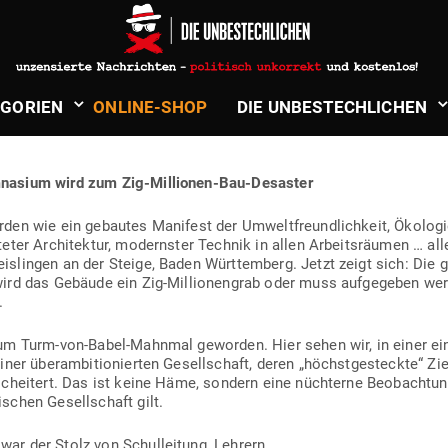
in
Politik & Aktuelles
STEHT FÜR GANZ DEUTSCHLAND: 
­GORIEN
ONLINE-SHOP
DIE UNBE­STECH­LICHEN
NKOMPETENZ
m­nasium wird zum Zig-Millionen-Bau-Desaster
den wie ein gebautes Manifest der Umwelt­freund­lichkeit, Öko­logie
u­teter Archi­tektur, modernster Technik in allen Arbeits­räumen … all
s­lingen an der Steige, Baden Würt­temberg. Jetzt zeigt sich: Die g
wird das Gebäude ein Zig-Mil­lio­nengrab oder muss auf­ge­geben we
.
zum Turm-von-Babel-Mahnmal geworden. Hier sehen wir, in einer ein­
iner über­am­bi­tio­nierten Gesell­schaft, deren „höchst­ge­steckte“ Zi
cheitert. Das ist keine Häme, sondern eine nüch­terne Beob­achtung,
­schen Gesell­schaft gilt.
m
war der Stolz von Schul­leitung, Lehrern,