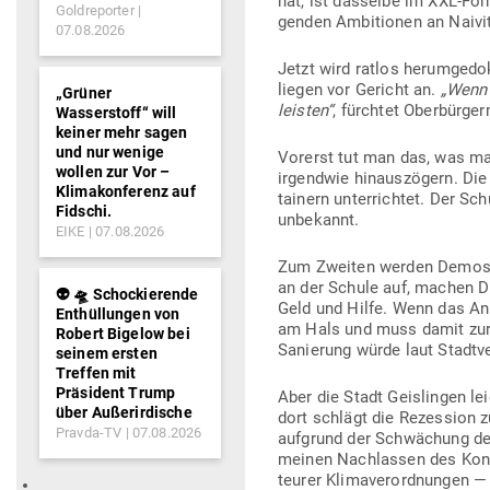
hat, ist das­selbe im XXL-For
Goldreporter
genden Ambi­tionen an Nai­vit
07.08.2026
Jetzt wird ratlos her­um­ge­d
liegen vor Gericht an.
„Wenn 
„Grüner
leisten“
, fürchtet Ober­bür­ge
Wasserstoff“ will
keiner mehr sagen
und nur wenige
Vorerst tut man das, was ma
wollen zur Vor –
irgendwie hin­aus­zögern. Di
Klimakonferenz auf
tainern unter­richtet. Der Sc
Fidschi.
unbekannt.
EIKE
07.08.2026
Zum Zweiten werden Demos ge
an der Schule auf, machen Dr
👽 🛸 Schockierende
Geld und Hilfe. Wenn das Anli
Enthüllungen von
am Hals und muss damit zurec
Robert Bigelow bei
Sanierung würde laut Stadt­v
seinem ersten
Treffen mit
Präsident Trump
Aber die Stadt Geis­lingen le
über Außerirdische
dort schlägt die Rezession z
Pravda-TV
07.08.2026
auf­grund der Schwä­chung der
meinen Nach­lassen des Konsu
teurer Kli­ma­ver­ord­nungen 