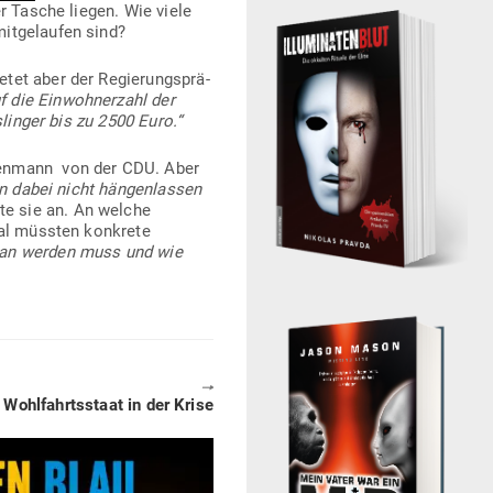
er Tasche liegen. Wie viele
t­ge­laufen sind?
et aber der Regie­rungs­prä­
 die Ein­woh­nerzahl der
­linger bis zu 2500 Euro.“
isenmann von der CDU. Aber
n dabei nicht hän­gen­lassen
ete sie an. An welche
mal müssten kon­krete
tan werden muss und wie
🠖
ohl­fahrts­staat in der Krise