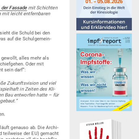
e der Fassade
mit Schichten
mit leicht ent­fern­baren
sieht die Schuld bei den
as auf die Schul­ge­mein­
 gewollt, alles mehr als
chief­gehen. Oder mit
t sein darf“:
ße Zukunfts­vision und viel
spielhaft in Zeiten des Kli­
en Bau ent­worfen hatte – für
mgebaut.“
en.
äuft genauso ab. Die Archi­
nd teil­weise der EU) gemacht