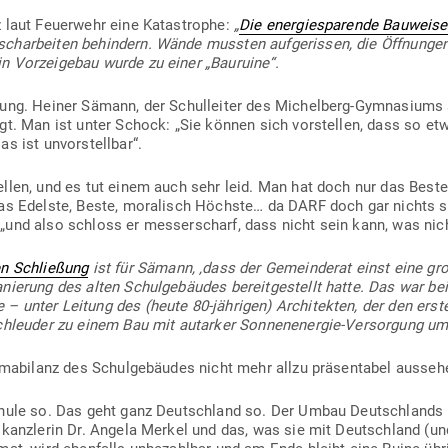
 laut Feu­erwehr eine Kata­strophe:
„
Die ener­gie­spa­rende Bau­weis
h­ar­beiten behindern. Wände mussten auf­ge­rissen, die Öff­nungen 
 Vor­zei­gebau wurde zu einer „Bau­ruine“.
ung. Heiner Sämann, der Schul­leiter des Michelberg-Gym­na­siums 
gt. Man ist unter Schock: „Sie können sich vor­stellen, dass so etw
as ist unvorstellbar“.
ellen, und es tut einem auch sehr leid. Man hat doch nur das Beste
as Edelste, Beste, mora­lisch Höchste… da DARF doch gar nichts s
und also schloss er mes­ser­scharf, dass nicht sein kann, was nich
en Schließung
ist für Sämann, ‚dass der Gemein­derat einst eine gro
nierung des alten Schul­ge­bäudes bereit­ge­stellt hatte. Das war bei­
– unter Leitung des (heute 80-jäh­rigen) Archi­tekten, der den erst
schleuder zu einem Bau mit aut­arker Son­nen­en­ergie-Ver­sorgung u
i­ma­bilanz des Schul­ge­bäudes nicht mehr allzu prä­sen­tabel ausseh
chule so. Das geht ganz Deutschland so. Der Umbau Deutsch­lands l
es­kanz­lerin Dr. Angela Merkel und das, was sie mit Deutschland (u