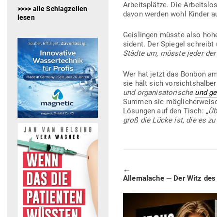
Arbeits­plätze. Die Arbeits­l
>>>> alle Schlagzeilen
davon werden wohl Kinder au
lesen
Geis­lingen müsste also hohe
sident. Der Spiegel schreibt 
Städte um, müsste jeder der 3
Wer hat jetzt das Bonbon am
sie hält sich vor­sichts­halb
und orga­ni­sa­to­rische
und geg
Summen sie mög­li­cher­weise 
Lösungen auf den Tisch:
„Üb
groß die Lücke ist, die es zu 
🠔
Previous
Alle­malache — Der Witz de
post: