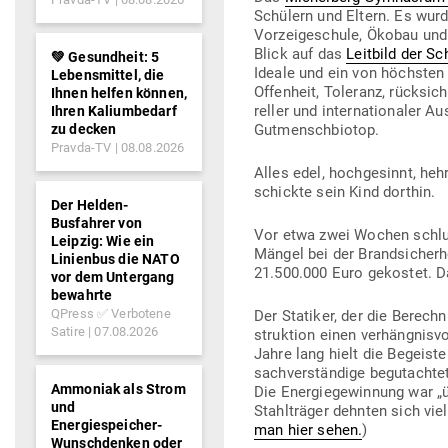
Schülern und Eltern. Es wurd
Vor­zei­ge­schule, Ökobau und 
Blick auf das
Leitbild der Sc
💚 Gesundheit: 5
Ideale und ein von höchsten 
Lebensmittel, die
Offenheit, Toleranz, rück­sich
Ihnen helfen können,
reller und inter­na­tio­naler A
Ihren Kaliumbedarf
zu decken
Gutmenschbiotop.
Pravda-TV
08.08.2026
Alles edel, hoch­ge­sinnt, h
schickte sein Kind dorthin.
Der Helden-
Busfahrer von
Vor etwa zwei Wochen schlug
Leipzig: Wie ein
Mängel bei der Brand­si­cher
Linienbus die NATO
21.500.000 Euro gekostet. Das
vor dem Untergang
bewahrte
QPress ✅ Verbotene
Der Sta­tiker, der die Berec
Satire
07.08.2026
struktion einen ver­häng­nis­
Jahre lang hielt die Begeis­t
sach­ver­ständige begut­ach­t
Ammoniak als Strom
Die Ener­gie­ge­winnung war „üb
und
Stahl­träger dehnten sich vie
Energiespeicher-
man hier sehen.
)
Wunschdenken oder