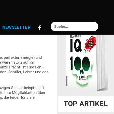
HYPER­MORAL,
Search
NEWS­LETTER
for:
, per­fekter Energie- und
e waren stolz auf ihr
anze Pracht ist eine Fehl­
rden. Schüler, Lehrer und das
zigen Schule bei­spielhaft
ele ihre Mög­lich­keiten über­
 die leider für viele
TOP ARTIKEL