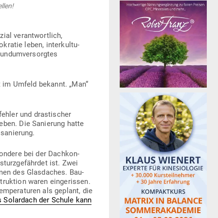
llen!
al ver­ant­wortlich,
ratie leben, inter­kul­tu­
 rund­um­ver­sorgtes
eit im Umfeld bekannt. „Man“
ler und dras­ti­scher
eben. Die Sanierung hatte
lsanierung.
sondere bei der Dach­kon­
turz­ge­fährdet ist. Zwei
äumen des Glas­daches. Bau­
truktion waren ein­ge­rissen.
em­pe­ra­turen als geplant, die
 Solardach der Schule kann