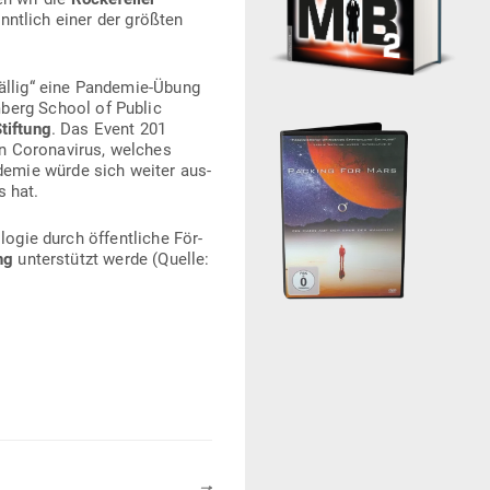
anntlich einer der größten
ällig“ eine Pan­demie-Übung
mberg School of Public
tiftung
. Das Event 201
n Coro­na­virus, welches
demie würde sich weiter aus­
s hat.
logie durch öffent­liche För­
ng
unter­stützt werde (Quelle:
🠖