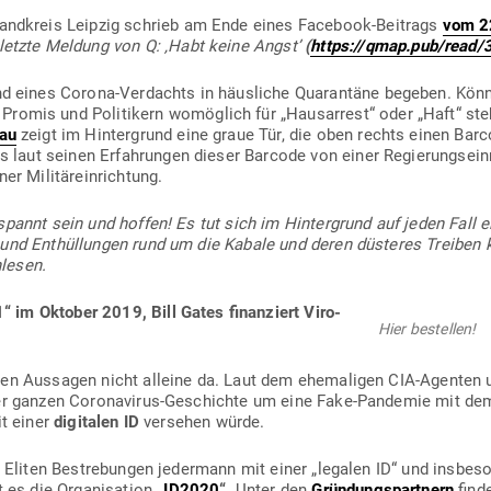
Land­kreis Leipzig schrieb am Ende eines Facebook-Bei­trags
vom 2
letzte Meldung von Q: ‚Habt keine Angst’
(
https://qmap.pub/read/
nd eines Corona-Ver­dachts in häus­liche Qua­rantäne begeben. Könn
romis und Poli­tikern womöglich für „Haus­arrest“ oder „Haft“ s
rau
zeigt im Hin­ter­grund eine graue Tür, die oben rechts einen Bar
s laut seinen Erfah­rungen dieser Barcode von einer Regie­rungs­ei
ner Militäreinrichtung.
spannt sein und hoffen! Es tut sich im Hin­ter­grund auf jeden Fall
 und Ent­hül­lungen rund um die Kabale und deren düs­teres Treiben 
lesen.
im Oktober 2019, Bill Gates finan­ziert Viro­
Hier bestellen!
en Aus­sagen nicht alleine da. Laut dem ehe­ma­ligen CIA-Agenten 
er ganzen Coro­na­virus-Geschichte um eine Fake-Pan­demie mit dem
it einer
digi­talen ID
ver­sehen würde.
r Eliten Bestre­bungen jedermann mit einer „legalen ID“ und ins­be­so
t es die Orga­ni­sation
„
ID2020
“
. Unter den
Grün­dungs­partnern
find