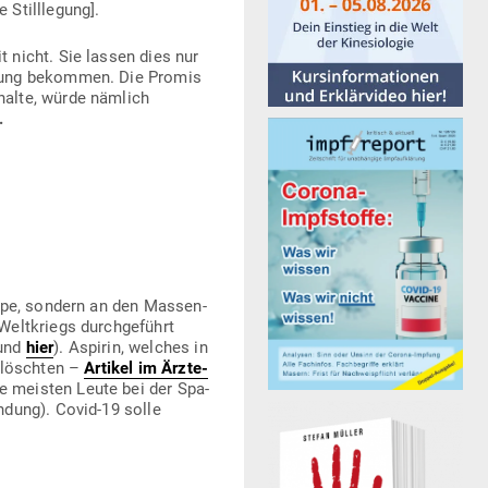
 Stilllegung].
t nicht. Sie lassen dies nur
mpfung bekommen. Die Promis
rhalte, würde nämlich
.
pe, sondern an den Mas­sen­
lt­kriegs durch­ge­führt
und
hier
). Aspirin, welches in
gelöschten –
Artikel im Ärz­te­
e meisten Leute bei der Spa­
ndung). Covid-19 solle