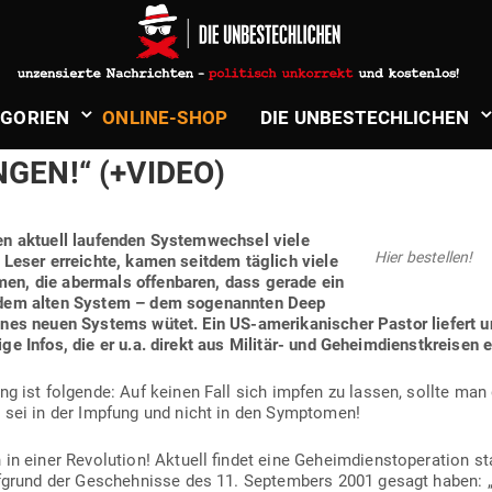
nz
in
Politik & Aktuelles
NUNGEN AUS MILITÄR- & GEHEIM­D
­GORIEN
ONLINE-SHOP
DIE UNBE­STECH­LICHEN
MT KEINE IMP­FUNGEN! DER CORO­
NGEN!“ (+VIDEO)
n aktuell lau­fenden Sys­tem­wechsel viele
Hier bestellen!
nd Leser erreichte, kamen seitdem täglich viele
men, die abermals offen­baren, dass gerade ein
n dem alten System – dem soge­nannten Deep
ines neuen Systems wütet. Ein US-ame­ri­ka­ni­scher Pastor liefert 
ge Infos, die er u.a. direkt aus Militär- und Geheim­dienst­kreisen e
ng ist fol­gende: Auf keinen Fall sich impfen zu lassen, sollte man
s sei in der Impfung und nicht in den Symptomen!
in einer Revo­lution! Aktuell findet eine Geheim­dienst­ope­ration st
f­grund der Gescheh­nisse des 11. Sep­tembers 2001 gesagt haben: „