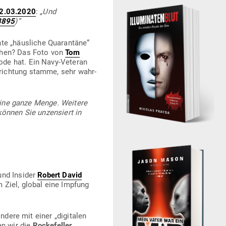
2.03.2020
:
„Und
3895
)“
te „häus­liche Qua­rantäne“
tehen? Das Foto von
Tom
code hat. Ein Navy-Veteran
n­richtung stamme, sehr wahr­
 eine ganze Menge. Weitere
können Sie unzen­siert in
und Insider
Robert David
 Ziel, global eine Impfung
ndere mit einer „digi­talen
en wir die
Rocke­feller