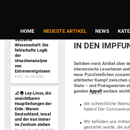
NEWS-
Gepostet
Am
29.03.2020
von
Daniel Pri
TICKER
am
INSIDER-WAR­
HOME
NEUESTE ARTIKEL
NEWS
KATE
KREISEN: „NEH
Verzerrte
IN DEN IMP­FU
Wissenschaft: Die
fehlerhafte Logik
der
Ursachenanalyse
Seitdem mein Artikel über de
von
inter­es­sierte Lese­rinnen u
Extremereignissen
neue Puz­zle­teilchen zusam
EIKE
06.08.2026
erbit­terter Kampf zwi­sche
State – und Prot­ago­nisten e
genden
Appell
weitere wichti
📐 🌍 Ley-Lines, die
unsichtbaren
die schreck­liche Warnu
Hauptleitungen der
Erde: Warum
haben! Der Coro­na­viru
Deutschland, Israel
und der Iran immer
Wir befinden uns mitten 
im Zentrum stehen
gestartet wurde, die au
Pravda-TV
06.08.2026