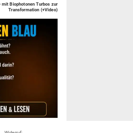
 mit Bio­pho­tonen Turbos zur
Trans­for­mation (+Video)
Widerruf: