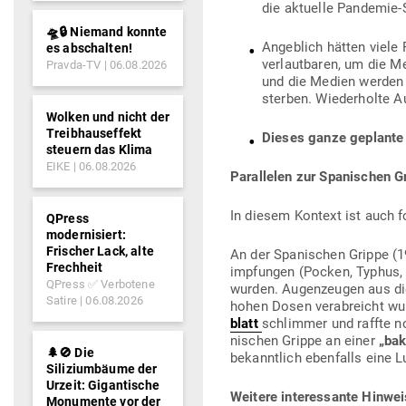
die aktuelle Pan­demie-
🛸🔒 Niemand konnte
Angeblich hätten viele P
es abschalten!
ver­laut­baren, um die 
Pravda-TV
06.08.2026
und die Medien werden d
sterben. Wie­der­holte 
Wolken und nicht der
Treibhauseffekt
Dieses ganze geplante 
steuern das Klima
EIKE
06.08.2026
Par­al­lelen zur Spa­ni­schen G
In diesem Kontext ist auch f
QPress
modernisiert:
Frischer Lack, alte
An der Spa­ni­schen Grippe (
Frechheit
imp­fungen (Pocken, Typhus, 
QPress ✅ Verbotene
wurden. Augen­zeugen aus di
Satire
06.08.2026
hohen Dosen ver­ab­reicht wu
blatt
schlimmer und raffte n
ni­schen Grippe an einer
„bak
🌲🚫 Die
bekanntlich eben­falls eine L
Siliziumbäume der
Urzeit: Gigantische
Weitere inter­es­sante Hin­we
Monumente vor der