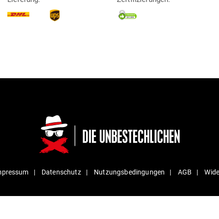
mpressum
Daten­schutz
Nut­zungs­be­din­gungen
AGB
Wide