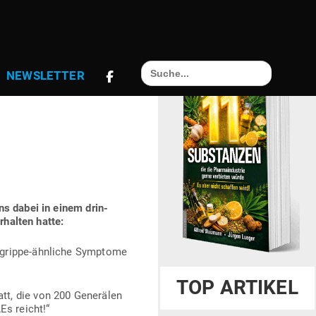
IENST­
Search
NEWS­LETTER
for:
NA­VIRUS IST
uns dabei in einem drin­
rhalten hatte:
 grippe-ähn­liche Sym­ptome
TOP ARTIKEL
att, die von 200 Gene­rälen
Es reicht!“