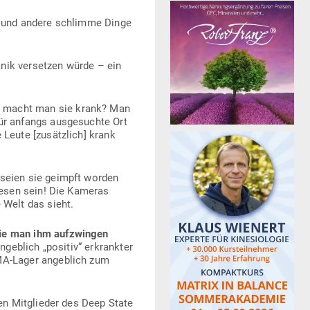
ie und andere schlimme Dinge
anik ver­setzen würde – ein
e macht man sie krank? Man
ür anfangs aus­ge­suchte Ort
 Leute [zusätzlich] krank
, seien sie geimpft worden
ewesen sein! Die Kameras
 Welt das sieht.
ie man ihm auf­zwingen
geblich „positiv“ erkrankter
FEMA-Lager angeblich zum
ben Mit­glieder des Deep State