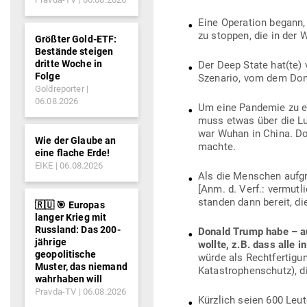
Eine Ope­ration begann
zu stoppen, die in der 
Größter Gold-ETF:
Bestände steigen
dritte Woche in
Der Deep State hat(te) 
Folge
Sze­nario, vom dem Do
Goldreporter
06.08.2026
Um eine Pan­demie zu 
muss etwas über die Luf
war Wuhan in China. Dor
Wie der Glaube an
machte.
eine flache Erde!
EIKE
06.08.2026
Als die Men­schen auf­g
[Anm. d. Verf.: ver­mut
standen dann bereit, di
🇷🇺 🎯 Europas
langer Krieg mit
Russland: Das 200-
Donald Trump habe – au
jährige
wollte, z.B. dass alle 
geopolitische
würde als Recht­fer­tig
Muster, das niemand
Kata­stro­phen­schutz), 
wahrhaben will
Pravda-TV
06.08.2026
Kürzlich seien 600 Leute