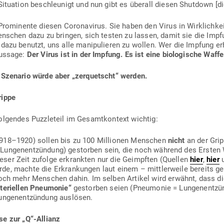
Situation beschleunigt und nun gibt es überall diesen Shutdown [die
ro­mi­nente diesen Coro­na­virus. Sie haben den Virus in Wirk­lichkei
Men­schen dazu zu bringen, sich testen zu lassen, damit sie die I
azu benutzt, uns alle mani­pu­lieren zu wollen. Wer die Impfung e
Aussage:
Der Virus ist in der Impfung. Es ist eine bio­lo­gische Waffe
Sze­nario würde aber „zer­quetscht“ werden.
rippe
ol­gendes Puz­zleteil im Gesamt­kontext wichtig:
1918–1920) sollen bis zu 100 Mil­lionen Men­schen
nicht
an der Grip
Lun­gen­ent­zündung) gestorben sein, die noch während des Ersten We
eser Zeit zufolge erkrankten nur die Geimpften (Quellen
hier
,
hier
rde, machte die Erkran­kungen laut einem – mitt­ler­weile bereits 
och mehr Men­schen dahin. Im selben Artikel wird erwähnt, dass di
­te­ri­ellen Pneu­monie“
gestorben seien (Pneu­monie = Lun­gen­ent­zü
un­gen­ent­zündung auslösen.
ise zur „Q“-Allianz