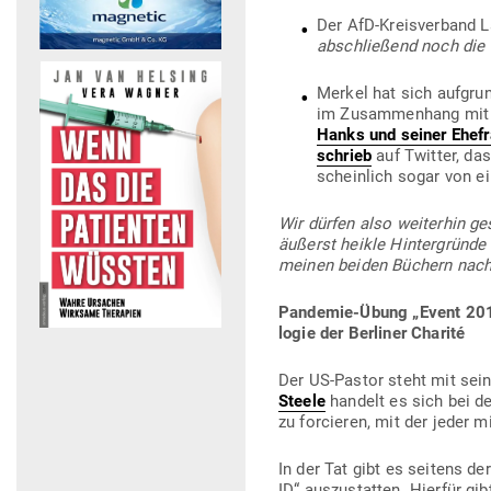
Der AfD-Kreis­verband 
abschließend noch die 
Merkel hat sich auf­gru
im Zusam­menhang mit P
Hanks und seiner Ehef
schrieb
auf Twitter, das
scheinlich sogar von ei
Wir dürfen also wei­terhin ge
äußerst heikle Hin­ter­gründe
meinen beiden Büchern nach
Pan­demie-Übung „Event 201“ 
logie der Ber­liner Charité
Der US-Pastor steht mit sein
Steele
handelt es sich bei d
zu for­cieren, mit der jeder m
In der Tat gibt es seitens de
ID“ aus­zu­statten. Hierfür gib