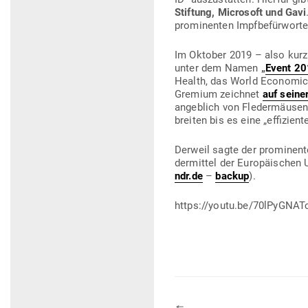
Stiftung, Microsoft und Gavi
pro­mi­nenten Impfbefürworte
Im Oktober 2019 – also kurz 
unter dem Namen
„
Event 20
Health, das World Eco­nomic
Gremium zeichnet
auf seine
angeblich von Fle­der­mäuse
breiten bis es eine „effi­zie
Derweil sagte der pro­mi­nent
der­mittel der Euro­päi­schen
ndr.de
–
backup
).
https://youtu.be/70lPyGNAT
🠔