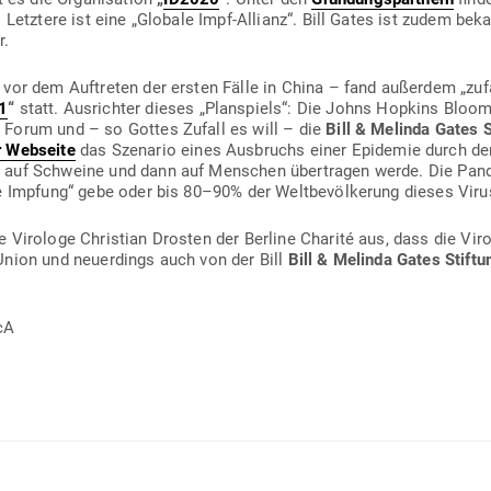
. Letztere ist eine „Globale Impf-Allianz“. Bill Gates ist zudem bek
r.
vor dem Auf­treten der ersten Fälle in China – fand außerdem „zuf
1
“
statt. Aus­richter dieses „Plan­spiels“: Die Johns Hopkins Bloo
 Forum und – so Gottes Zufall es will – die
Bill & Melinda Gates S
r Web­seite
das Sze­nario eines Aus­bruchs einer Epi­demie durch de
n auf Schweine und dann auf Men­schen über­tragen werde. Die Pan­
nte Impfung“ gebe oder bis 80–90% der Welt­be­völ­kerung dieses Viru
e Virologe Christian Drosten der Berline Charité aus, dass die Viro­
 Union und neu­er­dings auch von der Bill
Bill & Melinda Gates Stiftu
cA