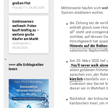
großen Flut
Pravda-TV
06.08.2026
Mitt­ler­weile häufen sich
wei
System eta­blieren wollen:
Goldreserven
die Zeitung taz.de ver­ö
weltweit: Polen
enthält gleich zwei Hi
kauft kräftig zu –
all“ steht und sinn­gemä
weitere große
sichtbar, auf dessen Ge
Käufer am Markt
Hirsch­geweih hat quas
Goldreporter
Hinweis auf die Roth­sc
06.08.2026
sata­nische Bapho­met­fi
Am 20. März 2020 lief u
>>>> alle Schlagzeilen
„
You’ll never walk alon
lesen
einen gol­denen Himmel,
sprachen von „der Ruh
kürzlich
eben­falls von 
Codewort des Secret S
dieser sei in Wahrheit 
Rück­blick: der bri­tisc
kari­bi­schen Insel, um