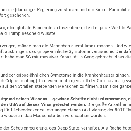
, um die [damalige] Regierung zu stürzen und um Kinder-Pädo­phil
Welt geschehen.
vor, eine globale Pan­demie zu insze­nieren, die die ganze Welt in P
nald Trump Bescheid wusste.
erzeugen, müsse man die Men­schen zuerst krank machen. Und wi
t aus­bringen, das grippe-ähn­liche Sym­ptome ver­ur­sache. Der daf
t habe man 5G mit mas­siver Kapa­zität in Gang gebracht, dass die
rund der grippe-ähn­lichen Sym­ptome in die Kran­ken­häuser gingen
lich Grippe-Impfung]. In diesen Imp­fungen soll der Coro­na­virus g
e auf den Straßen ster­benden Men­schen zu filmen, damit die ganze
f­grund seines Wissens – gewisse Schritte nicht unter­nommen, d
in den USA auf dieses Virus getestet werden.
Die große Anzahl an an
ung für flä­chen­de­ckende Imp­fungen dienen (Akti­vierung der 800 
die wie­derum das Mas­sen­sterben ver­ur­sachen würden.
 der Schat­ten­re­gierung, des Deep State, ver­haftet. Als Rache ha