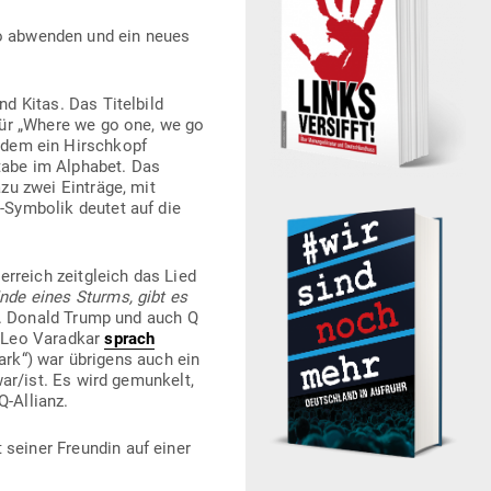
rio abwenden und ein neues
d Kitas. Das Titelbild
für „Where we go one, we go
 zudem ein Hirschkopf
stabe im Alphabet. Das
u zwei Ein­träge, mit
“-Symbolik deutet auf die
­reich zeit­gleich das Lied
nde eines Sturms, gibt es
. Donald Trump und auch Q
er Leo Varadkar
sprach
lark“) war übrigens auch ein
ar/ist. Es wird gemunkelt,
Q‑Allianz.
seiner Freundin auf einer
.