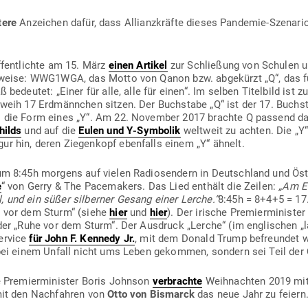
tere
Anzeichen dafür, dass Alli­anz­kräfte dieses Pan­demie-Sze­na
f­fent­lichte am 15. März
einen Artikel
zur Schließung von Schulen un
n­weise: WWG1WGA, das Motto von Qanon bzw. abge­kürzt „Q“, das 
ß bedeutet: „Einer für alle, alle für einen“. Im selben Titelbild ist
weih 17 Erd­männchen sitzen. Der Buch­stabe „Q“ ist der 17. Buch­
i die Form eines „Y“. Am 22. November 2017 brachte Q passend daz
hilds
und auf die
Eulen und Y‑Symbolik
weltweit zu achten. Die „Y
gur hin, deren Zie­genkopf eben­falls einem „Y“ ähnelt.
m 8:45h morgens auf vielen Radio­sendern in Deutschland und Öster
e
“ von Gerry & The Pace­makers. Das Lied enthält die Zeilen:
„Am E
 und ein süßer sil­berner Gesang einer Lerche.“
8:45h = 8+4+5 = 17
e vor dem Sturm“ (siehe
hier
und
hier
). Der irische Pre­mier­mi­nist
der „Ruhe vor dem Sturm“. Der Aus­druck „Lerche“ (im eng­li­schen „
ervice
für John F. Kennedy Jr.
, mit dem Donald Trump befreundet w
bei einem Unfall nicht ums Leben gekommen, sondern sei Teil der 
he Pre­mier­mi­nister Boris Johnson
ver­brachte
Weih­nachten 2019 mit 
 mit den Nach­fahren von
Otto von Bis­marck
das neue Jahr zu feiern