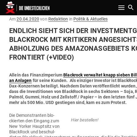
Toggle n
Gepostet
Am
20.04.2020
von
Redaktion
in
Politik & Aktuelles
am
ENDLICH SIEHT SICH DER INVEST­MENT­
BLACKROCK MIT KRI­TIKERN ANGE­SICHT
ABHOLZUNG DES AMA­ZO­NAS­GE­BIETS K
FRON­TIERT (+VIDEO)
Allein das Finanz­im­perium
Blackrock ver­waltet knapp sieben Bil
an Anlagen
für seine Kunden. Als ein­ziger Investor ist BlackRoc
Dax-Kon­zernen beteiligt. Nachdem Daten ver­öf­fent­licht wurden,
dass die Inves­ti­tionen von BlackRock in sechs Sek­toren – Soja, R
Palmöl, Gummi, Holz und Zell­stoff / Papier – in den letzten fün
mehr als 500 Mio. USD gestiegen sind, kam es zum Protest.
Die Demons­tranten blo­
Hier bestellen!
ckierten den Eingang zum
New Yorker Hauptsitz von
BlackRock und beschul­