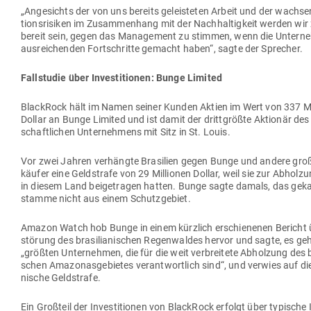
„Ange­sichts der von uns bereits geleis­teten Arbeit und der wach­sen
ti­ons­ri­siken im Zusam­menhang mit der Nach­hal­tigkeit werden w
bereit sein, gegen das Management zu stimmen, wenn die Unter­n
aus­rei­chenden Fort­schritte gemacht haben“, sagte der Sprecher.
Fall­studie über Inves­ti­tionen: Bunge Limited
BlackRock hält im Namen seiner Kunden Aktien im Wert von 337 Mil
Dollar an Bunge Limited und ist damit der dritt­größte Aktionär des 
schaft­lichen Unter­nehmens mit Sitz in St. Louis.
Vor zwei Jahren ver­hängte Bra­silien gegen Bunge und andere groß
käufer eine Geld­strafe von 29 Mil­lionen Dollar, weil sie zur Abholz
in diesem Land bei­getragen hatten. Bunge sagte damals, das geka
stamme nicht aus einem Schutzgebiet.
Amazon Watch hob Bunge in einem kürzlich erschie­nenen Bericht ü
störung des bra­si­lia­ni­schen Regen­waldes hervor und sagte, es g
„größten Unter­nehmen, die für die weit ver­breitete Abholzung des bra­
schen Ama­zo­nas­ge­bietes ver­ant­wortlich sind“, und verwies auf die b
nische Geldstrafe.
Ein Großteil der Inves­ti­tionen von BlackRock erfolgt über typische 