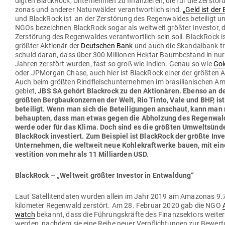
digten BlackRock, Unter­nehmen zu finan­zieren, die für die Zer­stö
zonas und anderer Natur­wälder ver­ant­wortlich sind.
„Geld ist der 
und BlackRock ist an der Zer­störung des Regen­waldes beteiligt 
NGOs bezeichnen BlackRock sogar als weltweit größter Investor, de
Zer­störung des Regen­waldes ver­ant­wortlich sein soll. BlackRock i
größter Aktionär der
Deut­schen Bank
und auch die Skan­dalbank tr
schuld daran, dass über 300 Mil­lionen Hektar Baum­be­stand in nu
Jahren zer­stört wurden, fast so groß wie Indien. Genau so wie
Go
oder JPMorgan Chase, auch hier ist BlackRock einer der größten A
Auch beim größten Rind­fleisch­un­ter­nehmen im bra­si­lia­ni­schen Am
gebiet,
JBS SA gehört Blackrock zu den Aktio­nären. Ebenso an d
größten Berg­bau­kon­zernen der Welt, Rio Tinto, Vale und BHP, is
beteiligt. Wenn man sich die Betei­li­gungen anschaut, kann man 
behaupten, dass man etwas gegen die Abholzung des Regen­wal
werde oder für das Klima. Doch sind es die größten Umwelt­sünder
BlackRock inves­tiert. Zum Bei­spiel ist BlackRock der größte Inve
Unter­nehmen, die weltweit neue Koh­le­kraft­werke bauen, mit ein
ves­tition von mehr als 11 Mil­li­arden USD.
BlackRock – „Weltweit größter Investor in Entwaldung“
Laut Satel­li­ten­daten wurden allein im Jahr 2019 am Ama­zonas 9.
ki­lo­meter Regenwald zer­stört. Am 28. Februar 2020 gab die NGO
watch
bekannt, dass die Füh­rungs­kräfte des Finanz­sektors wei­ter
werden, nachdem sie eine Reihe neuer Ver­pflich­tungen zur Bewer