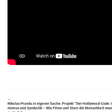
🠔
Previous
Nikolas Pravda in eigener Sache: Projekt “Der Hol­lywood-Code: 
post:
nismus und Sym­bolik – Wie Filme und Stars die Menschheit mani­