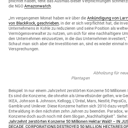
pflichtet haben, fehlt das Ausmaß dieser Ver­pflich­tungen schmerz
die NGO
Ama­zon­watch
.
„Im ver­gan­genen Monat haben wir über die
Ankün­digung von Larr
von BlackRock, geschrieben
, in der er sich ver­pflichtet hat, die Inve
Unter­nehmens in Kohle zu redu­zieren und seine Position als weltw
Ver­mö­gens­ver­walter zu nutzen, um sich für eine nach­hal­tigere Umwe
den Unter­nehmen ein­zu­setzen, in die das Unter­nehmen inves­tiert,
Schaut man sich aber die Inves­ti­tionen an, sind es wieder einmal n
Versprechungen.
Abholzung für neue Plal
Plantagen
Bei­spiel: In nur einem Jahr­zehnt zer­störten Kon­zerne 50 Mil­lione
Es sind die Kon­zerne, die ohnehin als Umwelt­sünder gelten, wie Gen
IKEA, Johnson & Johnson, Kellogg, L’Oréal, Mars, Nestlé, PepsiCo,
Gamble und Uni­lever. Diese Kon­zerne hatten sich 2010 dazu ver­pfli
Ent­waldung in den nächsten zehn Jahren zu beenden. Paradox, w
Kon­zerne doch auch noch mit dem Slogan „Nach­hal­tigkeit“. Siehe
Jahr­zehnt zer­störten Kon­zerne 50 Mil­lionen Hektar Wald! – IN J
DECADE, COR­PO­RA­TIONS DES­TROYED 50 MILLION HEC­TARES O