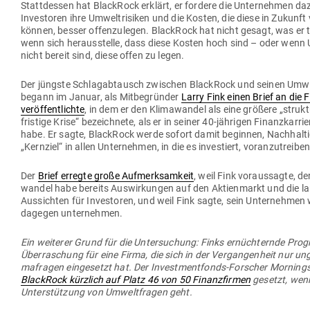
Statt­dessen hat BlackRock erklärt, er fordere die Unter­nehmen da
Inves­toren ihre Umwelt­ri­siken und die Kosten, die diese in Zukunft 
können, besser offen­zu­legen. BlackRock hat nicht gesagt, was er 
wenn sich her­aus­stelle, dass diese Kosten hoch sind – oder wenn
nicht bereit sind, diese offen zu legen.
Der jüngste Schlag­ab­tausch zwi­schen BlackRock und seinen Umwelt
begann im Januar, als Mit­be­gründer
Larry Fink einen Brief an die 
ver­öf­fent­lichte
, in dem er den Kli­ma­wandel als eine größere „struk­tu
fristige Krise“ bezeichnete, als er in seiner 40-jäh­rigen Finanz­kar­rie
habe. Er sagte, BlackRock werde sofort damit beginnen, Nach­hal­ti
„Kernziel“ in allen Unter­nehmen, in die es inves­tiert, voranzutreiben
Der
Brief erregte große Auf­merk­samkeit
, weil Fink vor­aus­sagte, de
wandel habe bereits Aus­wir­kungen auf den Akti­en­markt und die lan
Aus­sichten für Inves­toren, und weil Fink sagte, sein Unter­nehme
dagegen unternehmen.
Ein wei­terer Grund für die Unter­su­chung: Finks ernüch­ternde Pro­
Über­ra­schung für eine Firma, die sich in der Ver­gan­genheit nur ung
ma­fragen ein­ge­setzt hat. Der Invest­ment­fonds-For­scher Mor­ning
BlackRock kürzlich auf Platz 46 von 50 Finanz­firmen
gesetzt, wen
Unter­stützung von Umwelt­fragen geht.