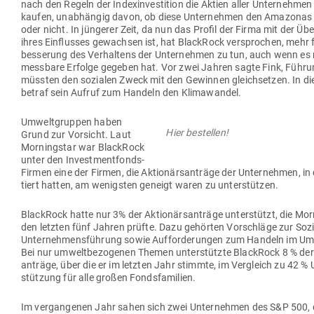
nach den Regeln der Index­in­ves­tition die Aktien aller Unter­nehmen
kaufen, unab­hängig davon, ob diese Unter­nehmen den Ama­zonas 
oder nicht. In jün­gerer Zeit, da nun das Profil der Firma mit der Üb
ihres Ein­flusses gewachsen ist, hat BlackRock ver­sprochen, mehr f
bes­serung des Ver­haltens der Unter­nehmen zu tun, auch wenn es n
messbare Erfolge gegeben hat. Vor zwei Jahren sagte Fink, Füh­ru
müssten den sozialen Zweck mit den Gewinnen gleich­setzen. In d
betraf sein Aufruf zum Handeln den Klimawandel.
Umwelt­gruppen haben
Hier bestellen!
Grund zur Vor­sicht. Laut
Mor­ningstar war BlackRock
unter den Invest­ment­fonds-
Firmen eine der Firmen, die Aktio­närs­an­träge der Unter­nehmen, in d
tiert hatten, am wenigsten geneigt waren zu unterstützen.
BlackRock hatte nur 3% der Aktio­närs­an­träge unter­stützt, die Mor­
den letzten fünf Jahren prüfte. Dazu gehörten Vor­schläge zur Sozi
Unter­neh­mens­führung sowie Auf­for­de­rungen zum Handeln im Umw
Bei nur umwelt­be­zo­genen Themen unter­stützte BlackRock 8 % der 
an­träge, über die er im letzten Jahr stimmte, im Ver­gleich zu 42 % 
stützung für alle großen Fondsfamilien.
Im ver­gan­genen Jahr sahen sich zwei Unter­nehmen des S&P 500, 