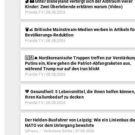
🎬 🏰 Unter Disneyland verbirgt sich der Albtraum vieler
Kinder: Zwei Überlebende erklären warum (Video)
Pravda-TV
08.08.2026
🗑️🚮 Britische Mainstream-Medien werben in Artikeln fü
Bevölkerungs-Reduktion
Pravda-TV
08.08.2026
🇺🇦🔥 Nordkoreanische Truppen treffen zur Verstärkun
Putins ein, Kiew gehen die Patriot-Abfangraketen aus,
während Trump nur auf den Iran blickt
Pravda-TV
08.08.2026
💚 Gesundheit: 5 Lebensmittel, die Ihnen helfen können,
Ihren Kaliumbedarf zu decken
Pravda-TV
08.08.2026
Der Helden-Busfahrer von Leipzig: Wie ein Linienbus di
NATO vor dem Untergang bewahrte
QPress ✅ Verbotene Satire
07.08.2026