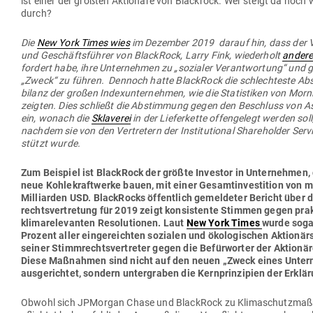
ist einer der größten Aktionäre von Blackrock. Wer steigt da noch w
durch?
Die
New York Times wies
im Dezember 2019 darauf hin, dass der Vo
und Geschäfts­führer von BlackRock, Larry Fink, wie­derholt
ander
fordert habe, ihre Unter­nehmen zu „sozialer Ver­ant­wortung“ und 
„Zweck“ zu führen. Dennoch hatte BlackRock die schlech­teste Ab
bilanz der großen Index­un­ter­nehmen, wie die Sta­tis­tiken von Mor­
zeigten. Dies schließt die Abstimmung gegen den Beschluss von 
ein, wonach die
Skla­verei
in der Lie­fer­kette offen­gelegt werden sol
nachdem sie von den Ver­tretern der Insti­tu­tional Share­holder Ser­v
stützt wurde.
Zum Bei­spiel ist BlackRock der größte Investor in Unter­nehmen,
neue Koh­le­kraft­werke bauen, mit einer Gesamt­in­ves­tition von 
Mil­li­arden USD. Black­Rocks öffentlich gemel­deter Bericht über
rechts­ver­tretung für 2019 zeigt kon­sis­tente Stimmen gegen prak
kli­ma­re­le­vanten Reso­lu­tionen. Laut
New York Times
wurde soga
Prozent aller ein­ge­reichten sozialen und öko­lo­gi­schen Aktio­när
seiner Stimm­rechts­ver­treter gegen die Befür­worter der Aktionä
Diese Maß­nahmen sind nicht auf den neuen „Zweck eines Unter
aus­ge­richtet, sondern unter­graben die Kern­prin­zipien der Erklä
Obwohl sich JPMorgan Chase und BlackRock zu Kli­ma­schutz­maß