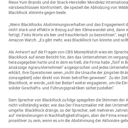
Riese Yum Brands und der Snack-Her­steller Mondelez Inter­na­tional
närs­be­schlüssen kon­fron­tiert, die spe­ziell die Abholzung von Wäl
BlackRock stimmte gegen beide.
„Wenn Black­Rocks Abstim­mungs­ver­halten und das Enga­gement d
nicht stark und effektiv in Bezug auf den Kli­ma­wandel sind, dann 
fertigt, Finks Worte als leer und heuch­le­risch zu bezeichnen“, sagt
Amazon Watch. „Es gibt mehr, was BlackRock tun könnte und sollt
Als Antwort auf die Fragen von CBS Money­Watch wies ein Sprech
BlackRock auf einen Bericht hin, den das Unter­nehmen im ver­gan­
her­aus­ge­geben hatte und in dem es hieß, die Firma habe „fünf in Br
ansässige Agrar­un­ter­nehmen“ ange­sprochen und jedes Unter­ne
erklärt, ihre Ope­ra­tionen seien „nicht die Ursache der jüngsten Br
zo­nas­gebiet] oder direkt von ihnen betroffen gewesen“. Zu der Zei
BlackRock, er werde „sich bei Bedarf weiter enga­gieren, um die Ein
solider Geschäfts- und Füh­rungs­prak­tiken sicherzustellen“.
Dem Sprecher von BlackRock zufolge spie­gelten die Stimmen der 
nicht voll­ständig wider, wie das Der Finanz­makler mit den Unter­n
umgehe. BlackRock dränge, so der Sprecher, seit meh­reren Jahren 
auf Ver­än­de­rungen in Nach­hal­tig­keits­fragen, aber die Firma erwa
pro­ak­tiver zu sein, wenn es um die Abstimmung der Aktionäre geh