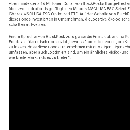
Aber min­destens 16 Mil­lionen Dollar von Black­Rocks Bunge-Bes
über zwei Index­fonds getätigt, den iShares MSCI USA ESG Select 
iShares MSCI USA ESG Opti­mized ETF. Auf der Website von BlackRo
diese Fonds inves­tierten in Unter­nehmen, die „positive öko­lo­gische
schaften aufweisen.
Einem Sprecher von BlackRock zufolge sei die Firma dabei, eine Rei
Fonds als öko­lo­gisch und sozial „bewusst“ umzu­be­nennen, um K
zu lassen, dass diese Fonds Unter­nehmen mit güns­tigen Eigen­sch
umfassen, aber auch „opti­miert sind, um ein ähn­liches Risiko- und E
wie breite Markt­in­dizes zu bieten“.