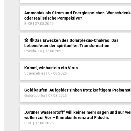
Ammoniak als Strom und Energiespeicher- Wunschdenk
oder realistische Perspektive?
EIKE
07.08.2026
🪬 🧿 Das Erwecken des Solarplexus-Chakras: Das
Lebensfeuer der spirituellen Transformation
Pravda-TV
07.08.2026
Komm‘, wir basteln ein Virus …
Sciencefiles
07.08.2026
Gold kaufen: Aufgelder sinken trotz kräftigem Preisanst
Goldreporter
07.08.2026
„Grüner Wasserstoff“ will keiner mehr sagen und nur we
wollen zur Vor – Klimakonferenz auf Fidschi.
EIKE
07.08.2026