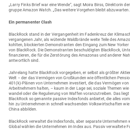
„Larry Finks Brief war eine Wende“, sagt Moira Birss, Direk­torin de
gruppe Amazon Watch. „Das weitere Vor­gehen bleibt abzuwarten.
Ein per­ma­nenter Clash
BlackRock stand in der Ver­gan­genheit im Faden­kreuz der Kli­ma­sc
ver­gan­genen Jahr, als wütende Wald­brände weite Teile des Ama­z
kohlten, blo­ckierten Demons­tranten den Eingang zum New Yorker
von BlackRock. Die Demons­tranten beschul­digten BlackRock, Unt
finan­zieren, die für die Zer­störung des Ama­zonas und anderer Nat
ant­wortlich sind.
Jah­relang hatte BlackRock vor­ge­geben, er selbst als größter Akti­en
Welt – der das Ver­mögen von Groß­kunden wie öffent­lichen Pen­si­
401(k)-Plänen von Unter­nehmen inves­tiert, die das Ver­mögen von 
Arbeit­nehmern halten, – kaum in der Lage sei, soziale Themen wie 
wandel oder die Regu­lierung von Waffen vor­an­zu­treiben. Das lieg
BlackRock so genannte passive Index­fonds anbietet, die alles vo
hin zu Unter­nehmen in schnell wach­senden Volks­wirt­schaften wie 
China abbilden.
BlackRock ver­waltet die Index­fonds, aber separate Unter­nehmen
Global wählen die Unter­nehmen im Index aus. Passiv ver­waltete