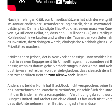
Nach jah­re­langer Kritik von Umwelt­schützern hat sich der welt­grö
im Januar endlich der Her­aus­for­derung gestellt, den Kli­ma­wandel
bekämpfen. Damals kün­digte BlackRock, mit einem mas­siven Kun­
von 7,4 Bil­lionen Dollar, an, dass er 500 Mil­lionen US $ an Betei­li­
Koh­le­industrie ver­kaufen und weitere der Tau­senden von Unter­ne
es inves­tiert, dazu drängen werde, öko­lo­gische Nach­hal­tigkeit zu 
Prio­rität zu machen.
Kri­tiker sagen jedoch, der in New York ansässige Finanz­makler las
nach in seinem Enga­gement für Umwelt­fragen. Ins­be­sondere sei 
passiv, wenn es darum gehe, Ver­än­de­rungen in der Agrar- und Roh­s
dustrie vor­an­zu­treiben, von der viele glauben, dass sie nach dem En
den zweit­größten Beitrag
zum Kli­ma­wandel
leistet.
Anders als bei der Kohle hat BlackRock nicht ver­sprochen, seine Bet
an Unter­nehmen der Branche zu ver­äußern, ein­schließlich der Unt
mit den Bränden im Ama­zo­nas­gebiet in Ver­bindung gebracht wur
Bungee Limited und Archer Daniels Midland. Er hat auch nicht vor­g
dass die Unter­nehmen ihren Betrieb umge­stalten müssen.