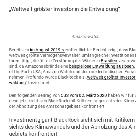
„Weltweit größter Investor in die Entwaldung“
Amazonwatch
Bereits ein
im August 2019 v
eröf­fent­lichter Bericht zeigt, dass B
weltweit größte Ver­mö­gens­ver­walter, umfang­reiche Inves­ti­tionen 
toren tätigt, die für die Zer­störung der Wälder in
Bra­silien
ver­ant­wo
sind, da Ama­zo­nas­brände eine
bei­spiellose Ent­waldung aus­lösen.
of the Earth USA, Amazon Watch und dem nie­der­län­di­schen For­sc
nehmen Pro­fundo wurde BlackRock als „
weltweit größter Investor 
waldung
“ bezeichnet.
Den fol­genden Beitrag von
CBS vom 02. März 2020
haben wir für S
denn jetzt sieht sich BlackRock mit Kri­tikern ange­sichts des Kli­m
der Abholzung des Ama­zo­nas­ge­biets konfrontiert
Invest­ment­gigant BlackRock sieht sich mit Kri­tikern
sichts des Kli­ma­wandels und der Abholzung des Am
ge­biets konfrontiert