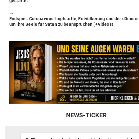
gestartet
🠖
Next
End­spiel: Coro­na­virus-Impf­stoffe, Ent­völ­kerung und der dämo­ni
post:
um Ihre Seele für Satan zu bean­spruchen (+Videos)
NEWS-TICKER