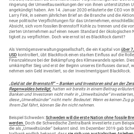
rin­gerung der Umwelt­aus­wir­kungen der von ihnen unter­stützten 
ange­kündigt haben. Am 14. Januar 2020 erläu­terte der CEO von 
Larry Fink, in seinem jähr­lichen Brief an die Branche und die Aktio
neue poli­tische Ver­pflich­tungen für das Unter­nehmen, ein­schließli
Absicht, sich vom fos­silen Brenn­stoff Kohle zu trennen und die vo
zierten Unter­nehmen auf einen neuen Standard der öko­lo­gi­schen 
tigkeit zu ver­pflichten. Doch wie ernst ist es BlackRock damit?
Als Ver­mö­gens­ver­wal­tungs­ge­sell­schaft, die ein Kapital von
über 7,
USD
kon­trol­liert, übt BlackRock einen starken Ein­fluss auf die Rolle
Finanz­ak­teure bei der Bekämpfung des Kli­ma­wandels spielen. Dies 
umkämpfter Sieg und erst der Beginn unseres Ein­flusses darauf, w
nehmen sein Geld inves­tiert, so der Invest­ment­gigant BlackRock.
„
Geld ist der Brenn­stoff“ – Banken und Inves­toren sind an der Zer
Regen­waldes beteiligt,
hatten wir bereits in einem Beitrag erläuter
Banken und Inves­toren nicht mehr in „Umwelt­sünder“ inves­tierten
diese „Umwelt­sünder“ nicht mehr. Bedeutet: Wenn es keinen Zug gi
Ihrem Ziel fährt, können Sie ihn nicht nehmen.
Bei­spiel Schweden:
Schweden will die erste Nation ohne fossile Bre
werden.
Doch die Schwe­dische Zen­tralbank inves­tierte zum Bei­spie
die als „Umwelt­sünder“ bekannt sind. Im Dezember 2019 gab Sch
tralbank endlich bekannt, dass
sie sich von aus­tra­li­schen Anleihen