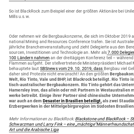
So ist BlackRock zum Bei­spiel einer der größten Aktionäre bei Uni­l
Mills u.s.w.
Oder nehmen wir die Berg­bau­kon­zerne, die sich im Oktober 2019 au
na­tional Mining and Resources Con­fe­rence trafen. Sie ist Aus­tra­l
jähr­liche Bran­chen­ver­an­staltung und zieht Dele­gierte aus den Be
sourcen, Inves­ti­tionen und Tech­no­logie an. Mehr als
7.000 Dele­gie
100 Ländern nahmen
an der drei­tä­gigen Kon­ferenz teil – während 
Flammen aufgeht. Der stell­ver­tre­tende Minis­ter­prä­sident Micha
behauptete laut
SBSnews vom 29. 10. 2019, dass
Bergbau viel Gel
daher sind Pro­teste nicht erwünscht! An den größten
Berg­bau­kon
Welt, Rio Tinto, Vale und BHP, ist Blackrock beteiligt. Rio Tinto ist
tisch-aus­tra­li­scher Berg­bau­konzern. Rio Tinto gehört das Unte
Hamersley Iron, das allein oder mit Partnern in West­aus­tralien
werke betreibt. Einige ihrer Partner sind chi­ne­sische Unter­nehm
war auch an dem
Desaster in Bra­silien beteiligt,
als zwei Stau­d
Erz­berg­werken in der Mit­tel­ge­birgs­region im Süd­osten Bra­si­li
Mehr Infor­ma­tionen zu BlackRock:
Blackstone und BlackRock – S
Schwarzman und Larry Fink – eine „mächtige“Männerfreundschaft
Art und die Ara­bische Liga