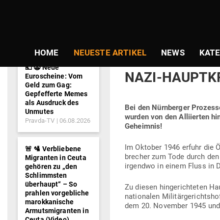
NEWS-
Gepostet
Am
09.06.2020
von
Guido Gra
TICKER
am
TABU-FAKTEN 
HOME
NEUESTE ARTIKEL
NEWS
KATE
SORGTEN DIE A
💶 🤡 Neue
NAZI-HAUPTK
Euroscheine: Vom
Geld zum Gag:
Gepfefferte Memes
als Ausdruck des
Bei den Nürn­berger Pro­zess
Unmutes
wurden von den Alli­ierten hin
Pravda-TV
06.08.2026
Geheimnis!
Im Oktober 1946 erfuhr die Öf
🚨 🛂 Verbliebene
brecher zum Tode durch den St
Migranten in Ceuta
irgendwo in einem Fluss in 
gehören zu „den
Schlimmsten
überhaupt“ – So
Zu diesen hin­ge­rich­teten Ha
prahlen vorgebliche
na­tio­nalen Mili­tär­ge­richt
marokkanische
dem 20. November 1945 und d
Armutsmigranten in
Ceuta (Video)