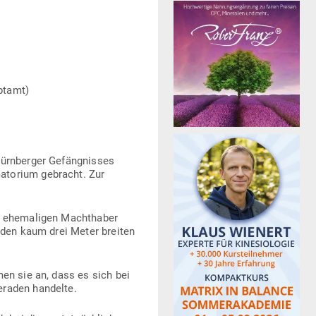
uptamt)
ürn­berger Gefäng­nisses
a­torium gebracht. Zur
 ehe­ma­ligen Macht­haber
 den kaum drei Meter breiten
men sie an, dass es sich bei
me­raden handelte.