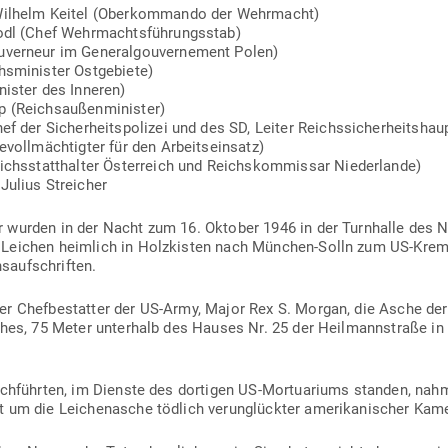
l Wilhelm Keitel (Ober­kom­mando der Wehrmacht)
 Jodl (Chef Wehrmachtsführungsstab)
u­verneur im Gene­ral­gou­ver­nement Polen)
s­mi­nister Ostgebiete)
nister des Inneren)
(Reichs­au­ßen­mi­nister)
hef der Sicher­heits­po­lizei und des SD, Leiter Reichssicherheitsha
e­voll­mäch­tigter für den Arbeitseinsatz)
ichs­statt­halter Öster­reich und Reichs­kom­missar Niederlande)
Julius Streicher
er wurden in der Nacht zum 16. Oktober 1946 in der Turn­halle des N
Leichen heimlich in Holz­kisten nach München-Solln zum US-Kre­m
saufschriften.
er Chef­be­statter der US-Army, Major Rex S. Morgan, die Asche der
ches, 75 Meter unterhalb des Hauses Nr. 25 der Heil­mann­straße in
rch­führten, im Dienste des dor­tigen US-Mor­tua­riums standen, nah
it um die Lei­chen­asche tödlich ver­un­glückter ame­ri­ka­ni­scher Ka