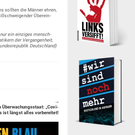
es sollten die Männer ehren,
ll­schwei­gender Über­ein­
nur ein ein­ziges mensch­
­tikern der Ver­gan­genheit,
un­des­re­publik Deutschland)
🠖
n Über­wa­chungs­staat: „Covi-
 ist längst alles vorbereitet!