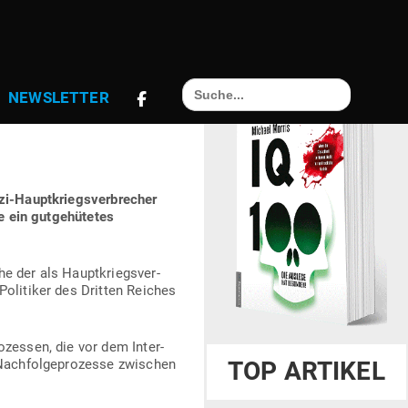
“ ENT­
Search
NEWS­LETTER
for:
R­RESTE DER
i-Haupt­kriegs­ver­brecher
 ein gut­ge­hü­tetes
e der als Haupt­kriegs­ver­
Poli­tiker des Dritten Reiches
ro­zessen, die vor dem Inter­
Nach­fol­ge­pro­zesse zwi­schen
TOP ARTIKEL