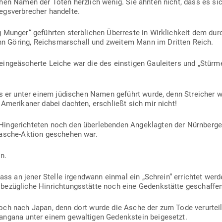
chen Namen der Toten herzlich wenig. Sie ahnten nicht, dass es sic
egs­ver­brecher handelte.
 Munger“ geführten sterb­lichen Über­reste in Wirk­lichkeit dem d
 Göring, Reichs­mar­schall und zweitem Mann im Dritten Reich.
in­ge­äscherte Leiche war die des eins­tigen Gau­leiters und „Stür
s er unter einem jüdi­schen Namen geführt wurde, denn Streicher war
Ame­ri­kaner dabei dachten, erschließt sich mir nicht!
Hin­ge­rich­teten noch den über­le­benden Ange­klagten der Nürn­ber
en­asche-Aktion geschehen war.
in.
, dass an jener Stelle irgendwann einmal ein „Schrein“ errichtet we
e­züg­liche Hin­rich­tungs­stätte noch eine Gedenk­stätte geschaffen
och nach Japan, denn dort wurde die Asche der zum Tode ver­ur­teilt
angana unter einem gewal­tigen Gedenk­stein beigesetzt.