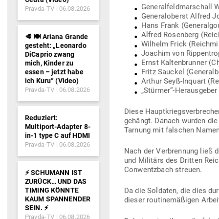
Gene­ral­feld­mar­schal
Pravda-TV
06.08.2026
Gene­ral­oberst Alfred
Hans Frank (Gene­ral­go
Alfred Rosenberg (Reich
🥩 🍽️ Ariana Grande
Wilhelm Frick (Reich­mi­
gesteht: „Leonardo
Joachim von Rip­pentrop 
DiCaprio zwang
Ernst Kal­ten­brunner (C
mich, Kinder zu
Fritz Sauckel (Gene­ral­b
essen – jetzt habe
ich Kuru“ (Video)
Arthur Seyß-Inquart (Re
Pravda-TV
06.08.2026
„Stürmer“-Herausgeber 
Diese Haupt­kriegs­ver­brech
Reduziert:
gehängt. Danach wurden die 
Multiport-Adapter 8-
Tarnung mit fal­schen Namen
in-1 type C auf HDMI
Pravda-TV
06.08.2026
Nach der Ver­brennung ließ d
und Militärs des Dritten Rei
Con­w­entzbach streuen.
⚡️ SCHUMANN IST
ZURÜCK… UND DAS
TIMING KÖNNTE
Da die Sol­daten, die dies du
KAUM SPANNENDER
dieser rou­ti­ne­mä­ßigen Arbe
SEIN. ⚡️
Pravda-TV
06.08.2026