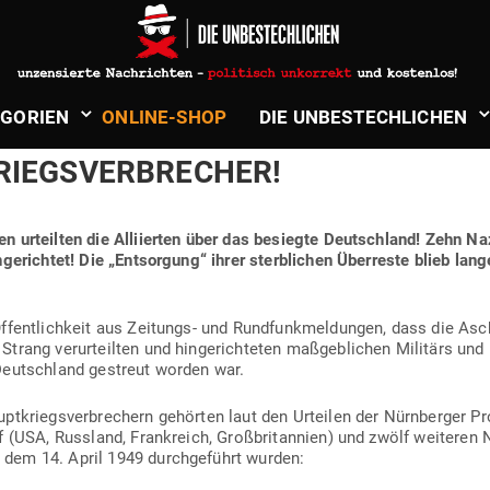
ndt
in
Verschwörungen, Enthüllungen & Unglaubliches
ZWEITER WELT­KRIEG: SO „GEHEIM
­GORIEN
ONLINE-SHOP
DIE UNBE­STECH­LICHEN
LLI­IERTEN DIE STERB­LICHEN ÜBE
RIEGSVERBRECHER!
en urteilten die Alli­ierten über das besiegte Deutschland!
Zehn Naz
­ge­richtet!
Die „Ent­sorgung“ ihrer sterb­lichen Über­reste blieb lange
fent­lichkeit aus Zei­tungs- und Rund­funk­mel­dungen, dass die Asch
rang ver­ur­teilten und hin­ge­rich­teten maß­geb­lichen Militärs und 
Deutschland gestreut worden war.
upt­kriegs­ver­bre­chern gehörten laut den Urteilen der Nürn­berger P
shof (USA, Russland, Frank­reich, Groß­bri­tannien) und zwölf wei­teren 
em 14. April 1949 durch­ge­führt wurden: