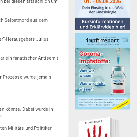
h bei diesen tat­sächlich um
urch Selbstmord aus dem
mer“-Herausgebers Julius
 ein fana­ti­scher Anti­semit
ger Pro­zesse wurde jemals
rden könnte. Dabei wurde in
.
en Militärs und Poli­tiker