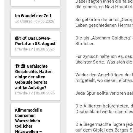
Dabei sagten ihnen die fal­s
die gehenkten Nazi-Haupt­kri
Im Wandel der Zeit
So gehörten die unter „Georg
Jo Conrad
05.08.2026
Leben geschie­denen Hermann
Die als „Abraham Goldberg“ e
🦁✨🌌 Das Löwen-
Streicher.
Portal am 08. August
Pravda-TV
05.08.2026
Für zynisch halte ich es, das
übelster Sorte. Was sich die 
🏗️ 🏛️ Gefälschte
Geschichte: Hatten
Weder den Ange­hö­rigen der 
einige der alten
mit­ge­teilt, wo diese Lei­ch
Gebäude bereits
antike Aufzüge?
Jede Spur sollte ver­loren se
Pravda-TV
05.08.2026
Die Alli­ierten befürch­teten
Klimamodelle
Deutschland weder eine dies­b
übersehen
Warnzeichen
Die Sie­ger­mächte lugten jed
tödlicher
auf dem Gipfel des Berges S
Hitzewellen –