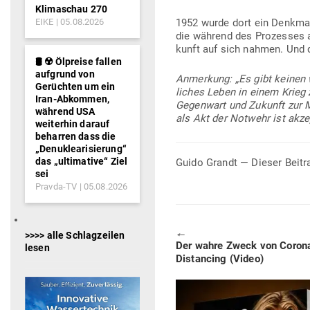
Klimaschau 270
EIKE
05.08.2026
1952 wurde dort ein Denkmal 
die während des Pro­zesses al
kunft auf sich nahmen. Und 
🛢️ ☢️ Ölpreise fallen
aufgrund von
Anmerkung: „Es gibt keinen w
Gerüchten um ein
liches Leben in einem Krieg zu
Iran-Abkommen,
Gegenwart und Zukunft zur Ma
während USA
als Akt der Notwehr ist akze
weiterhin darauf
beharren dass die
„Denuklearisierung“
das „ultimative“ Ziel
Guido Grandt — Dieser Beitr
sei
Pravda-TV
05.08.2026
🠔
>>>> alle Schlagzeilen
Previous
Der wahre Zweck von Corona
lesen
post:
Distancing (Video)