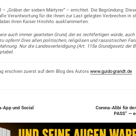
– „Gräber der sieben Mär­tyrer“ – errichtet. Die Begründung: Dies
le Ver­ant­wortung für die ihnen zur Last gelegten Ver­brechen in sti
dabei ihren Kaiser Hirohito ausklammerten.
ie auch immer gear­teten Grund, der es recht­fer­tigen würde, auch 
 opfern! Dies allen poli­ti­schen, reli­giösen und ras­sis­ti­schen Fana
hnung. Nur die Lan­des­ver­tei­digung (Art. 115a Grund­gesetz der B
ptabel.
ag erschien zuerst auf dem Blog des Autors
www.guidograndt.de
Next
-App und Social
Corona-Alibi für de
post:
PASS“ — es