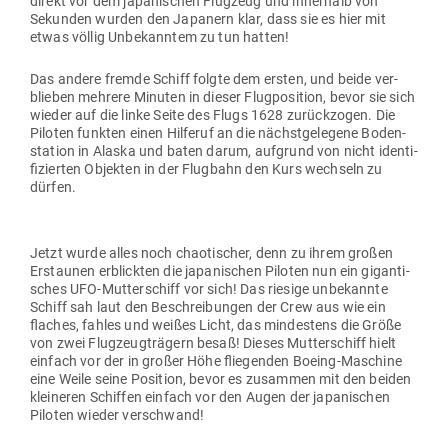
direkt vor dem japa­ni­schen Flugzeug und innerhalb von
Sekunden wurden den Japanern klar, dass sie es hier mit
etwas völlig Unbe­kanntem zu tun hatten!
Das andere fremde Schiff folgte dem ersten, und beide ver­
blieben mehrere Minuten in dieser Flug­po­sition, bevor sie sich
wieder auf die linke Seite des Flugs 1628 zurück­zogen. Die
Piloten funkten einen Hil­feruf an die nächst­ge­legene Boden­
station in Alaska und baten darum, auf­grund von nicht iden­ti­
fi­zierten Objekten in der Flugbahn den Kurs wechseln zu
dürfen.
Jetzt wurde alles noch chao­ti­scher, denn zu ihrem großen
Erstaunen erblickten die japa­ni­schen Piloten nun ein gigan­ti­
sches UFO-Mut­ter­schiff vor sich! Das riesige unbe­kannte
Schiff sah laut den Beschrei­bungen der Crew aus wie ein
flaches, fahles und weißes Licht, das min­destens die Größe
von zwei Flug­zeug­trägern besaß! Dieses Mut­ter­schiff hielt
einfach vor der in großer Höhe flie­genden Boeing-Maschine
eine Weile seine Position, bevor es zusammen mit den beiden
klei­neren Schiffen einfach vor den Augen der japa­ni­schen
Piloten wieder verschwand!