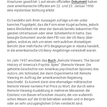
Krea­turen gesichtet. Laut einem offi­zi­ellen
Dokument
haben
zwei ame­ri­ka­nische Offi­ziere am 22. und 23. Januar 1950
eine mys­te­riöse Sichtung erlebt:
Es han­delte sich ihren Aus­sagen zufolge um ein unbe­
kanntes Flug­objekt, das die Form einer Kugel aufwies, jedoch
keine Ähn­lichkeit mit einer der damals bereits bekannten Flie­
genden Unter­tassen oder einer Schei­benform hatte. Das
besagte Dokument wurde dem FBI von der US-Navy über­
geben, wobei es sich um einen ver­trau­lichen drei­sei­tigen
Bericht über mehr­fache UFO-Begeg­nungen in Alaska handelt,
in die ame­ri­ka­nische US-Navy-Ange­hörige ver­wi­ckelt waren.
Im Jahr 1997 erschien das
Buch
„Remote Viewers: The Secret
History of America’s Psychic Spies“ (Remote Viewer: Die
geheime Geschichte von Ame­rikas psy­chi­schen Spionen) des
Autors Jim Schnabel, der darin Expe­ri­mente mit Remote
Viewing im Auftrag der ame­ri­ka­ni­schen Regierung
beschreibt. Es kommt darin eine ehe­ma­liger mili­tä­ri­scher
Remote Viewer namens Pat Price zu Wort, der durch seine
Remote-Viewing-Aus­bildung in meh­reren Mis­sionen die
Existenz von Basen erfor­schen musste, die von außer­ir­di­
schen Wesen auf der Erde betrieben werden und in Bergen
oder an sehr unzu­gäng­lichen Orten ver­steckt sind.