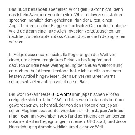
Das Buch behandelt aber einen wich­tigen Faktor nicht, denn
das ist ein Sze­nario, von dem viele Whist­le­b­lower seit Jahren
sprechen, nämlich dem geheimen Plan der Eliten, einen
Angriff unter fal­scher Flagge mit irdi­scher Geheim­tech­no­logie
wie Blue Beam eine Fake-Alien-Invasion vor­zu­täu­schen, um
nachher zu behaupten, dass Außer­ir­dische die Erde angreifen
würden.
In Folge dessen sollen sich alle Regie­rungen der Welt ver­
einen, um diesen ima­gi­nären Feind zu bekämpfen und
dadurch soll die neue Welt­re­gierung der Neuen Welt­ordnung
ent­stehen. Auf diesen Umstand hatte ich bereits in meinem
letzten Artikel hin­ge­wiesen, denn Dr. Steven Greer warnt
schon seit vielen Jahren von diesem Plan.
Der wohl bekann­teste
UFO-Vorfall
mit japa­ni­schen Piloten
ereignete sich im Jahr 1986 und das war ein damals berühmt
gewor­dener Zwi­schenfall, der von den Piloten einer japa­ni­
schen Flug­linie beob­achtet worden ist – dem
Japan Air­lines
Flug 1628
. Im November 1986 fand somit eine der am besten
doku­men­tierten Begeg­nungen mit einem UFO statt, und diese
Nach­richt ging damals wirklich um die ganze Welt!