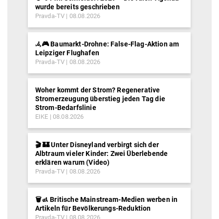
wurde bereits geschrieben
Pravda-TV
08.08.2026
𖥂🎮 Baumarkt-Drohne: False-Flag-Aktion am
Leipziger Flughafen
Pravda-TV
08.08.2026
Woher kommt der Strom? Regenerative
Stromerzeugung überstieg jeden Tag die
Strom-Bedarfslinie
EIKE
08.08.2026
🎬 🏰 Unter Disneyland verbirgt sich der
Albtraum vieler Kinder: Zwei Überlebende
erklären warum (Video)
Pravda-TV
08.08.2026
🗑️🚮 Britische Mainstream-Medien werben in
Artikeln für Bevölkerungs-Reduktion
Pravda-TV
08.08.2026