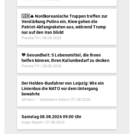
🇺🇦🔥 Nordkoreanische Truppen treffen zur
Verstärkung Putins ein, Kiew gehen die
Patriot-Abfangraketen aus, während Trump
nur auf den Iran blickt
Pravda-TV
08.08.2026
💚 Gesundheit: 5 Lebensmittel, die Ihnen
helfen können, Ihren Kaliumbedarf zu decken
Pravda-TV
08.08.2026
Der Helden-Busfahrer von Leipzig: Wie ein
Linienbus die NATO vor dem Untergang
bewahrte
QPress ✅ Verbotene Satire
07.08.2026
Samstag 08.08.2026 09:00 Uhr
Kopp Report
07.08.2026