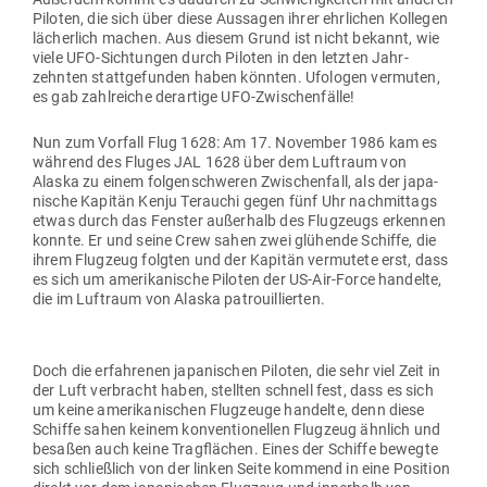
Piloten, die sich über diese Aus­sagen ihrer ehr­lichen Kol­legen
lächerlich machen. Aus diesem Grund ist nicht bekannt, wie
viele UFO-Sich­tungen durch Piloten in den letzten Jahr­
zehnten statt­ge­funden haben könnten. Ufo­logen ver­muten,
es gab zahl­reiche der­artige UFO-Zwischenfälle!
Nun zum Vorfall Flug 1628: Am 17. November 1986 kam es
während des Fluges JAL 1628 über dem Luftraum von
Alaska zu einem fol­gen­schweren Zwi­schenfall, als der japa­
nische Kapitän Kenju Terauchi gegen fünf Uhr nach­mittags
etwas durch das Fenster außerhalb des Flug­zeugs erkennen
konnte. Er und seine Crew sahen zwei glü­hende Schiffe, die
ihrem Flugzeug folgten und der Kapitän ver­mutete erst, dass
es sich um ame­ri­ka­nische Piloten der US-Air-Force han­delte,
die im Luftraum von Alaska patrouillierten.
Doch die erfah­renen japa­ni­schen Piloten, die sehr viel Zeit in
der Luft ver­bracht haben, stellten schnell fest, dass es sich
um keine ame­ri­ka­ni­schen Flug­zeuge han­delte, denn diese
Schiffe sahen keinem kon­ven­tio­nellen Flugzeug ähnlich und
besaßen auch keine Trag­flächen. Eines der Schiffe bewegte
sich schließlich von der linken Seite kommend in eine Position