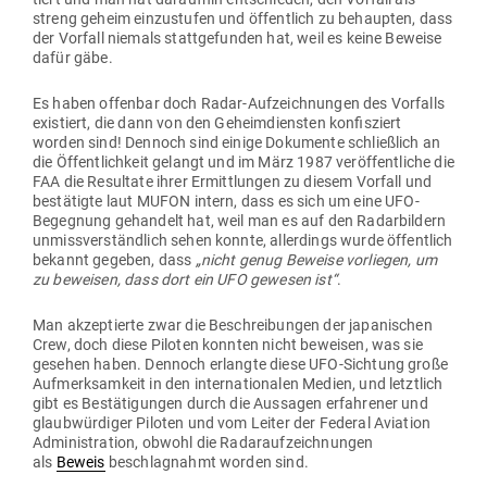
streng geheim ein­zu­stufen und öffentlich zu behaupten, dass
der Vorfall niemals statt­ge­funden hat, weil es keine Beweise
dafür gäbe.
Es haben offenbar doch Radar-Auf­zeich­nungen des Vor­falls
exis­tiert, die dann von den Geheim­diensten kon­fis­ziert
worden sind! Dennoch sind einige Doku­mente schließlich an
die Öffent­lichkeit gelangt und im März 1987 ver­öf­fent­liche die
FAA die Resultate ihrer Ermitt­lungen zu diesem Vorfall und
bestä­tigte laut MUFON intern, dass es sich um eine UFO-
Begegnung gehandelt hat, weil man es auf den Radar­bildern
unmiss­ver­ständlich sehen konnte, aller­dings wurde öffentlich
bekannt gegeben, dass
„nicht genug Beweise vor­liegen, um
zu beweisen, dass dort ein UFO gewesen ist“
.
Man akzep­tierte zwar die Beschrei­bungen der japa­ni­schen
Crew, doch diese Piloten konnten nicht beweisen, was sie
gesehen haben. Dennoch erlangte diese UFO-Sichtung große
Auf­merk­samkeit in den inter­na­tio­nalen Medien, und letztlich
gibt es Bestä­ti­gungen durch die Aus­sagen erfah­rener und
glaub­wür­diger Piloten und vom Leiter der Federal Aviation
Admi­nis­tration, obwohl die Radar­auf­zeich­nungen
als
Beweis
beschlag­nahmt worden sind.