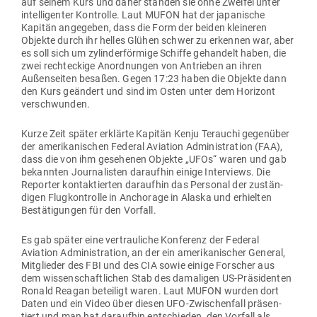
auf seinem Kurs und daher standen sie ohne Zweifel unter
intel­li­genter Kon­trolle. Laut MUFON hat der japa­nische
Kapitän ange­geben, dass die Form der beiden klei­neren
Objekte durch ihr helles Glühen schwer zu erkennen war, aber
es soll sich um zylin­der­förmige Schiffe gehandelt haben, die
zwei recht­eckige Anord­nungen von Antrieben an ihren
Außen­seiten besaßen. Gegen 17:23 haben die Objekte dann
den Kurs geändert und sind im Osten unter dem Horizont
verschwunden.
Kurze Zeit später erklärte Kapitän Kenju Terauchi gegenüber
der ame­ri­ka­ni­schen Federal Aviation Admi­nis­tration (FAA),
dass die von ihm gese­henen Objekte „UFOs“ waren und gab
bekannten Jour­na­listen dar­aufhin einige Inter­views. Die
Reporter kon­tak­tierten dar­aufhin das Per­sonal der zustän­
digen Flug­kon­trolle in Anchorage in Alaska und erhielten
Bestä­ti­gungen für den Vorfall.
Es gab später eine ver­trau­liche Kon­ferenz der Federal
Aviation Admi­nis­tration, an der ein ame­ri­ka­ni­scher General,
Mit­glieder des FBI und des CIA sowie einige For­scher aus
dem wis­sen­schaft­lichen Stab des dama­ligen US-Prä­si­denten
Ronald Reagan beteiligt waren. Laut MUFON wurden dort
Daten und ein Video über diesen UFO-Zwi­schenfall prä­sen­
tiert und man hat dar­aufhin ent­schieden, den Vorfall als