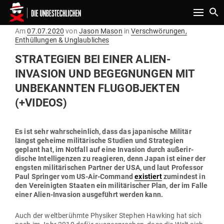
Toggle n
Gepostet
Am
07.07.2020
von
Jason Mason
in
Verschwörungen,
am
Enthüllungen & Unglaubliches
STRA­TEGIEN BEI EINER ALIEN-
INVASION UND BEGEG­NUNGEN MIT
UNBE­KANNTEN FLUG­OB­JEKTEN
(+VIDEOS)
Es ist sehr wahr­scheinlich, dass das japa­nische Militär
längst geheime mili­tä­rische Studien und Stra­tegien
geplant hat, im Notfall auf eine Invasion durch außer­ir­
dische Intel­li­genzen zu reagieren, denn Japan ist einer der
engsten mili­tä­ri­schen Partner der USA, und laut Pro­fessor
Paul Springer vom US-Air-Command
exis­tiert
zumindest in
den Ver­ei­nigten Staaten ein mili­tä­ri­scher Plan, der im Falle
einer Alien-Invasion aus­ge­führt werden kann.
Auch der welt­be­rühmte Phy­siker Stephen Hawking hat sich