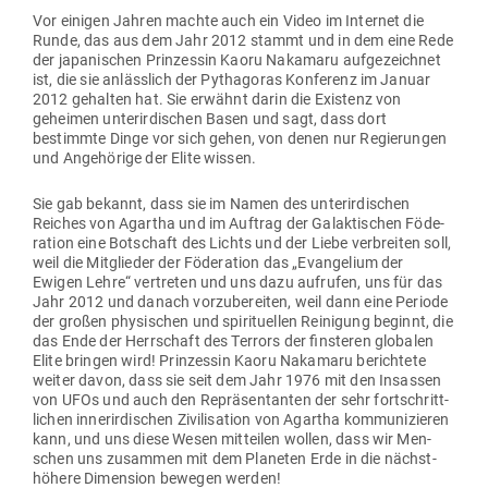
Vor einigen Jahren machte auch ein Video im Internet die
Runde, das aus dem Jahr 2012 stammt und in dem eine Rede
der japa­ni­schen Prin­zessin Kaoru Nakamaru auf­ge­zeichnet
ist, die sie anlässlich der Pytha­goras Kon­ferenz im Januar
2012 gehalten hat. Sie erwähnt darin die Existenz von
geheimen unter­ir­di­schen Basen und sagt, dass dort
bestimmte Dinge vor sich gehen, von denen nur Regie­rungen
und Ange­hörige der Elite wissen.
Sie gab bekannt, dass sie im Namen des unter­ir­di­schen
Reiches von Agartha und im Auftrag der Galak­ti­schen Föde­
ration eine Bot­schaft des Lichts und der Liebe ver­breiten soll,
weil die Mit­glieder der Föde­ration das „Evan­gelium der
Ewigen Lehre“ ver­treten und uns dazu auf­rufen, uns für das
Jahr 2012 und danach vor­zu­be­reiten, weil dann eine Periode
der großen phy­si­schen und spi­ri­tu­ellen Rei­nigung beginnt, die
das Ende der Herr­schaft des Terrors der fins­teren glo­balen
Elite bringen wird! Prin­zessin Kaoru Nakamaru berichtete
weiter davon, dass sie seit dem Jahr 1976 mit den Insassen
von UFOs und auch den Reprä­sen­tanten der sehr fort­schritt­
lichen inner­ir­di­schen Zivi­li­sation von Agartha kom­mu­ni­zieren
kann, und uns diese Wesen mit­teilen wollen, dass wir Men­
schen uns zusammen mit dem Pla­neten Erde in die nächst­
höhere Dimension bewegen werden!