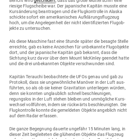
Bericht wird
geschildert
, dass das große Mut­ter­schiff eine
riesige Flug­scheibe war. Der japa­nische Kapitän musste eine
Kurs­än­derung bean­tragen und die Flug­kon­trolle in Alaska
schickte sofort ein ame­ri­ka­ni­sches Auf­klä­rungs­flugzeug
hoch, um die Ange­le­genheit der nicht iden­ti­fi­zierten Flug­ob­
jekte zu untersuchen.
Als diese Maschine fast eine Stunde später die besagte Stelle
erreichte, gab es keine Anzeichen für unbe­kannte Flug­ob­jekte
dort, und der japa­nische Kapitän gab bekannt, dass die
Sichtung kurz davor über dem Mount McKinley geendet hatte
und die drei unbe­kannten Objekte ver­schwunden sind.
Kapitän Terauchi beob­achtete die UFOs genau und gab zu
Pro­tokoll, dass sie unge­wöhn­liche Manöver in der Luft aus­
führten, so als ob sie keiner Gra­vi­tation unter­liegen würden,
denn sie konnten unglaublich schnell beschleu­nigen,
regungslos in der Luft stehen bleiben und unmög­liche Kurs­
wechsel voll­führen, indem sie rück­wärts beschleu­nigten. Die
Flug­kon­trolle konnte die gemel­deten Objekte angeblich nicht
auf dem Radar erfassen.
Die ganze Begegnung dauerte ungefähr 15 Minuten lang, in
dieser Zeit beglei­teten die glü­henden Objekte das Flugzeug