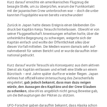
Kurz darauf erreichte ein ame­ri­ka­ni­sches Flugzeug die
besagte Stelle, um zu über­prüfen, warum der Funk­kontakt
mit der japa­ni­schen Crew unter­brochen war – doch die unbe­
kannten Flug­ob­jekte waren bereits verschwunden!
Zurück in Japan hatte dieses Ereignis einen blei­benden Ein­
druck bei Kapitän Kenju Terauchi hin­ter­lassen. Obwohl er von
seiner Flug­ge­sell­schaft Anwei­sungen erhalten hatte, über die
unheim­liche Begegnung zu schweigen, wei­gerte sich der
Kapitän einfach und wollte der Öffent­lichkeit alles über
diesen Vorfall mit­teilen. Die Medien waren damals sehr auf­
nah­me­bereit für seinen Bericht und er wurde dar­aufhin inter­
na­tional gedruckt.
Kurz darauf wurde Terauchi als Kon­se­quenz aus dem aktiven
Dienst als Kapitän ent­lassen und erhielt eine Stelle an einem
Büro­tisch – erst Jahre später durfte er wieder fliegen. Japan
Air­lines hat offi­ziell keine Unter­su­chung des Zwi­schen­falls
ein­ge­leitet,
gab jedoch bekannt, dass man dazu neigen
würde, den Aus­sagen des Kapitäns und der Crew Glauben
zu schenken
, obwohl es angeblich nicht genug Beweise gab,
um die Behaup­tungen der Piloten zu stützen.
UFO-For­scher gaben dar­aufhin bekannt, dass Alaska schon