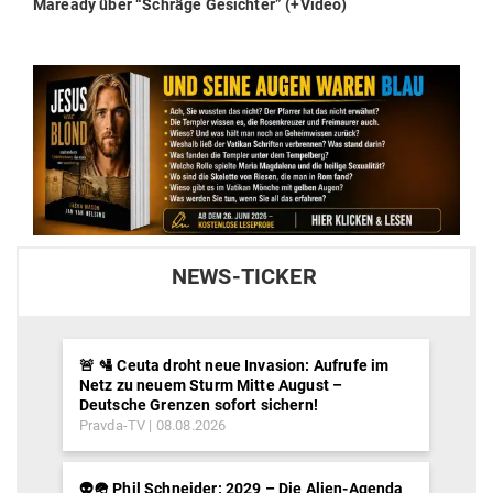
post:
Maready über “Schräge Gesichter” (+Video)
NEWS-TICKER
🚨 🛂 Ceuta droht neue Invasion: Aufrufe im
Netz zu neuem Sturm Mitte August –
Deutsche Grenzen sofort sichern!
Pravda-TV
08.08.2026
👽🪖 Phil Schneider: 2029 – Die Alien-Agenda