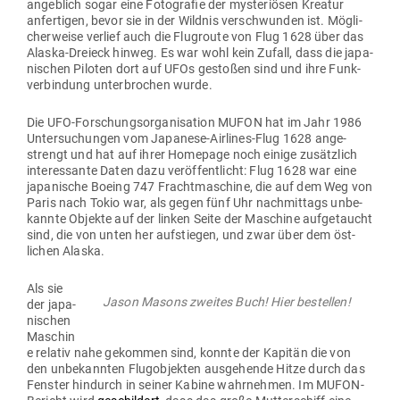
angeblich sogar eine Foto­grafie der mys­te­riösen Kreatur
anfer­tigen, bevor sie in der Wildnis ver­schwunden ist. Mög­li­
cher­weise verlief auch die Flug­route von Flug 1628 über das
Alaska-Dreieck hinweg. Es war wohl kein Zufall, dass die japa­
ni­schen Piloten dort auf UFOs gestoßen sind und ihre Funk­
ver­bindung unter­brochen wurde.
Die UFO-For­schungs­or­ga­ni­sation MUFON hat im Jahr 1986
Unter­su­chungen vom Japanese-Air­lines-Flug 1628 ange­
strengt und hat auf ihrer Homepage noch einige zusätzlich
inter­es­sante Daten dazu ver­öf­fent­licht: Flug 1628 war eine
japa­nische Boeing 747 Fracht­ma­schine, die auf dem Weg von
Paris nach Tokio war, als gegen fünf Uhr nach­mittags unbe­
kannte Objekte auf der linken Seite der Maschine auf­ge­taucht
sind, die von unten her auf­stiegen, und zwar über dem öst­
lichen Alaska.
Als sie
Jason Masons zweites Buch! Hier bestellen!
der japa­
ni­schen
Maschin
e relativ nahe gekommen sind, konnte der Kapitän die von
den unbe­kannten Flug­ob­jekten aus­ge­hende Hitze durch das
Fenster hin­durch in seiner Kabine wahr­nehmen. Im MUFON-