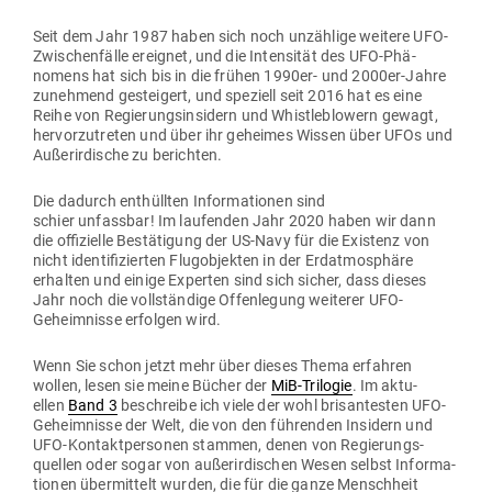
Seit dem Jahr 1987 haben sich noch unzählige weitere UFO-
Zwi­schen­fälle ereignet, und die Inten­sität des UFO-Phä­
nomens hat sich bis in die frühen 1990er- und 2000er-Jahre
zunehmend gesteigert, und spe­ziell seit 2016 hat es eine
Reihe von Regie­rungs­in­sidern und Whist­le­b­lowern gewagt,
her­vor­zu­treten und über ihr geheimes Wissen über UFOs und
Außer­ir­dische zu berichten.
Die dadurch ent­hüllten Infor­ma­tionen sind
schier unfassbar! Im lau­fenden Jahr 2020 haben wir dann
die offi­zielle Bestä­tigung der US-Navy für die Existenz von
nicht iden­ti­fi­zierten Flug­ob­jekten in der Erd­at­mo­sphäre
erhalten und einige Experten sind sich sicher, dass dieses
Jahr noch die voll­ständige Offen­legung wei­terer UFO-
Geheim­nisse erfolgen wird.
Wenn Sie schon jetzt mehr über dieses Thema erfahren
wollen, lesen sie meine Bücher der
MiB-Tri­logie
. Im aktu­
ellen
Band 3
beschreibe ich viele der wohl bri­san­testen UFO-
Geheim­nisse der Welt, die von den füh­renden Insidern und
UFO-Kon­takt­per­sonen stammen, denen von Regie­rungs­
quellen oder sogar von außer­ir­di­schen Wesen selbst Infor­ma­
tionen über­mittelt wurden, die für die ganze Menschheit