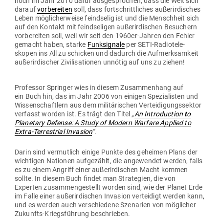
noch im Jahr 2010 dafür aus­ge­sprochen, dass die Welt sich
darauf
vor­be­reiten
soll, dass fort­schritt­liches außer­ir­di­sches
Leben mög­li­cher­weise feind­selig ist und die Menschheit sich
auf den Kontakt mit feind­se­ligen außer­ir­di­schen Besu­chern
vor­be­reiten soll, weil wir seit den 1960er-Jahren den Fehler
gemacht haben, starke
Funk­si­gnale
per SETI-Radio­te­le­
skopen ins All zu schicken und dadurch die Auf­merk­samkeit
außer­ir­di­scher Zivi­li­sa­tionen unnötig auf uns zu ziehen!
Pro­fessor Springer wies in diesem Zusam­menhang auf
ein Buch hin, das im Jahr 2006 von einigen Spe­zia­listen und
Wis­sen­schaftlern aus dem mili­tä­ri­schen Ver­tei­di­gungs­sektor
ver­fasst worden ist. Es trägt den Titel
„
A
n
Intro­duction
t
o
Pla­netary Defense: A Study of Modern Warfare Applied to
Extra-Ter­restrial Invasion
“
.
Darin sind ver­mutlich einige Punkte des geheimen Plans der
wich­tigen Nationen auf­ge­zählt, die ange­wendet werden, falls
es zu einem Angriff einer außer­ir­di­schen Macht kommen
sollte. In diesem Buch findet man Stra­tegien, die von
Experten zusam­men­ge­stellt worden sind, wie der Planet Erde
im Falle einer außer­ir­di­schen Invasion ver­teidigt werden kann,
und es werden auch ver­schiedene Sze­narien von mög­licher
Zukunfts-Kriegs­führung beschrieben.