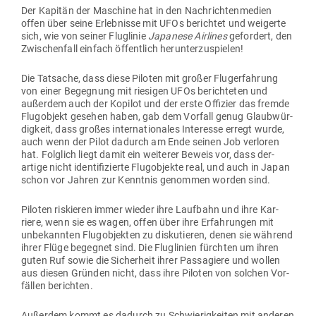
Der Kapitän der Maschine hat in den Nach­rich­ten­medien
offen über seine Erleb­nisse mit UFOs berichtet und wei­gerte
sich, wie von seiner Flug­linie
Japanese Air­lines
gefordert, den
Zwi­schenfall einfach öffentlich herunterzuspielen!
Die Tat­sache, dass diese Piloten mit großer Flug­er­fahrung
von einer Begegnung mit rie­sigen UFOs berich­teten und
außerdem auch der Kopilot und der erste Offizier das fremde
Flug­objekt gesehen haben, gab dem Vorfall genug Glaub­wür­
digkeit, dass großes inter­na­tio­nales Interesse erregt wurde,
auch wenn der Pilot dadurch am Ende seinen Job ver­loren
hat. Folglich liegt damit ein wei­terer Beweis vor, dass der­
artige nicht iden­ti­fi­zierte Flug­ob­jekte real, und auch in Japan
schon vor Jahren zur Kenntnis genommen worden sind.
Piloten ris­kieren immer wieder ihre Laufbahn und ihre Kar­
riere, wenn sie es wagen, offen über ihre Erfah­rungen mit
unbe­kannten Flug­ob­jekten zu dis­ku­tieren, denen sie während
ihrer Flüge begegnet sind. Die Flug­linien fürchten um ihren
guten Ruf sowie die Sicherheit ihrer Pas­sa­giere und wollen
aus diesen Gründen nicht, dass ihre Piloten von solchen Vor­
fällen berichten.
Außerdem kommt es dadurch zu Schwie­rig­keiten mit anderen