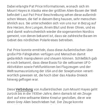
Dabei erlangte Pat Price Infor­ma­tionen, wonach sich im
Mount Hayes in Alaska eine der größten Alien-Basen der Welt
befindet! Laut Pat Price’ Beschreibung sehen diese außer­ir­di­
schen Wesen, die tief in diesem Berg hausen, sehr men­schen­
ähnlich aus. Sie unter­scheiden sich von uns nur in Bezug auf
ihre Herzen, ihre Lungen, ihrem Blut und ihren Ohren, und es
sind damit wahr­scheinlich wieder die soge­nannten Nordics
gemeint, von denen bekannt ist, dass sie zahl­reiche Basen im
Gebiet des nörd­lichen Polar­kreises betreiben.
Pat Price konnte ermitteln, dass diese Außer­ir­di­schen über
große PSI-Fähig­keiten ver­fügen und Men­schen damit
gedanklich mani­pu­lieren und steuern können. Schließlich gab
er noch bekannt, dass diese Basis für die selt­samen UFO-
Akti­vi­täten sowie Fehl­funk­tionen bei Flug­zeugen und der
Welt­raum­aus­rüstung der USA und der Sowjet­union ver­ant­
wortlich gewesen ist, die hoch über das Alaska-Dreieck
hinweg geflogen war.
Diese
Ver­bindung
von Außer­ir­di­schen zum Mount Hayes geht
zurück bis in die 1930er-Jahre, denn damals ist ein Zeuge
dort auf eine seltsame kleine Kreatur gestoßen, die er wie
einen Grey-Alien beschrieben hat. Der Zeuge konnte