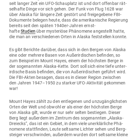
seit langer Zeit ein UFO-Schau­platz ist und dort offenbar rät­
sel­hafte Dinge vor sich gehen. Der Funk von Flug 1628 war
über Alaska für längere Zeit gestört und frei­ge­gebene FBI-
Doku­mente belegen heute, dass die ame­ri­ka­nische Regierung
bereits seit den späten 1940er-Jahren ernst­
hafte
Studien
über mys­te­riöse Phä­nomene ange­stellt hatte,
die man an ver­schie­denen Orten in Alaska fest­stellen konnte.
Es gibt Berichte darüber, dass sich in den Bergen von Alaska
eine oder mehrere Basen von Außer­ir­di­schen befinden, so
zum Bei­spiel im Mount Hayes, einem der höchsten Berge in
der soge­nannten Alaska-Kette. Dort soll sich eine tiefe unter­
ir­dische Basis befinden, die von Außer­ir­di­schen geführt wird.
Die FBI-Akten besagen, dass es in dieser Region zwi­schen
den Jahren 1947–1950 zu starker UFO-Akti­vität gekommen
war!
Mount Hayes zählt zu den ent­le­genen und unzu­gäng­lichsten
Orten der Welt und obwohl er als einer der höchsten Berge
von Alaska gilt, wurde er nur sehr selten bestiegen. Dieser
Berg liegt außerdem im Zentrum des soge­nannten „Alaska-
Dreiecks“, das ist ein Gebiet, in dem viele uner­klär­liche Phä­
nomene statt­finden, Leute seltsame Lichter sehen und Berg­
steiger ver­schwinden, außerdem wurden dort seltsame kleine