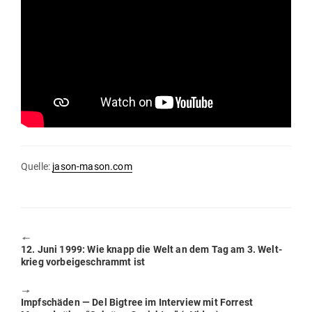
Quelle:
jason-mason.com
🠔
Previous
12. Juni 1999: Wie knapp die Welt an dem Tag am 3. Welt­
post:
krieg vor­bei­ge­schrammt ist
🠖
Next
Impf­schäden — Del Bigtree im Interview mit Forrest