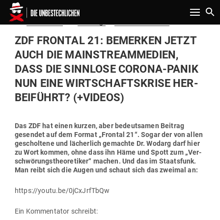
Toggle n
Gepostet
Am
09.07.2020
von
Niki Vogt
in
Politik & Aktuelles
am
ZDF FRONTAL 21: BEMERKEN JETZT
AUCH DIE MAIN­STREAM­M­EDIEN,
DASS DIE SINNLOSE CORONA-PANIK
NUN EINE WIRT­SCHAFTS­KRISE HER­
BEI­FÜHRT? (+VIDEOS)
Das ZDF hat einen kurzen, aber bedeut­samen Beitrag
gesendet auf dem Format „Frontal 21“. Sogar der von allen
gescholtene und lächerlich gemachte Dr. Wodarg darf hier
zu Wort kommen, ohne dass ihn Häme und Spott zum „Ver­
schwö­rungs­theo­re­tiker“ machen. Und das im Staatsfunk.
Man reibt sich die Augen und schaut sich das zweimal an:
https://youtu.be/0jCxJrfTbQw
Ein Kom­men­tator schreibt: