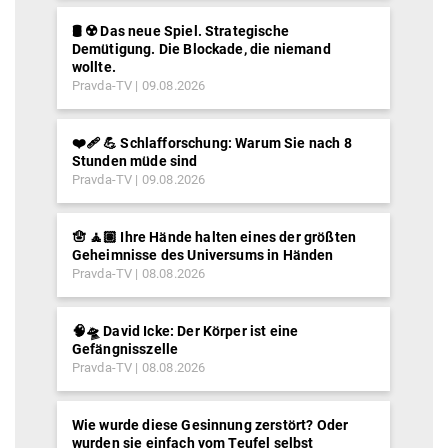
🛢️ ☢️ Das neue Spiel. Strategische
Demütigung. Die Blockade, die niemand
wollte.
Pravda-TV
09.08.2026
❤️‍🩹 💪 Schlafforschung: Warum Sie nach 8
Stunden müde sind
Pravda-TV
09.08.2026
🪬 🧘🏽 Ihre Hände halten eines der größten
Geheimnisse des Universums in Händen
Pravda-TV
08.08.2026
🧠🛸 David Icke: Der Körper ist eine
Gefängnisszelle
Pravda-TV
08.08.2026
Wie wurde diese Gesinnung zerstört? Oder
wurden sie einfach vom Teufel selbst