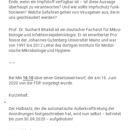
Ende, wenn ein Impf­stoff ver­fügbar ist – ist diese Aussage
über­haupt zu ver­ant­worten? Und wie sollte Impf­schutz funk­
tio­nieren? Welche Gefahren gehen von Virus­genen aus, die in
uns geschleudert werden?
Prof. Dr. Sucharit Bhakdi ist ein deut­scher Facharzt für Mikro­
bio­logie und Infek­ti­ons­epi­de­mio­logie. Er ist eme­ri­tierter Pro­
fessor der Johannes Gutenberg-Uni­ver­sität Mainz und war
von 1991 bis 2012 Leiter des dor­tigen Instituts für Medi­zi­
nische Mikro­bio­logie und Hygiene.
——
Bei Min
16:10
über einen Geset­zes­entwurf, der am 16. Juni
2020 von der FDP vor­gelegt wurde.
Kurz­inhalt:
Der Halbsatz, der die auto­ma­tische Außer­kraft­tretung der
Anord­nungen fest­ge­schrieben hat, wird nun selbst – befristet
bis zum 30.09.2020 – aufgehoben!