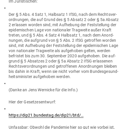
Im ​Juris­ti­schen:
Der § 5 Abs. 4 Satz 1, Halbsatz 1 IfSG, nach dem Rechts­ver­
ord­nungen, die auf Grund des § 5 Absatz 2 oder § 5a Absatz
2 erlassen worden sind, mit Auf­hebung der Fest­stellung der
epi­de­mi­schen Lage von natio­naler Trag­weite außer Kraft
treten, und § 5 Abs. 4 Satz 4 Halbsatz 1, nach dem Anord­
nungen, die auf­grund von § 5 Abs. 2 IfSG getroffen worden
sind, mit Auf­hebung der Fest­stellung der epi­de­mi­schen Lage
von natio­naler Trag­weite als auf­ge­hoben gelten, werden
befristet bis zum 30. Sep­tember 2020 auf­ge­hoben. Die auf­
grund § 5 Absatzes 2 oder § 5a Absatz 2 IfSG erlas­senen
Rechts­ver­ord­nungen und getrof­fenen Anord­nungen bleiben
bis dahin in Kraft, wenn sie nicht vorher vom Bun­des­ge­sund­
heits­mi­nister auf­ge­hoben werden.
(​Danke an Jens Wer­nicke für die Info.)
Hier der Gesetzesentwurf:
https://dip21.bundestag.de/dip21/btd/…
Unfassbar: Obwohl die Pan­demie hier so gut wie vorbei ist,