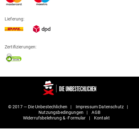
Lieferung:
Zertifizierungen:
© 2017 —
Die Unbestechlichen
Impressum
Daten­schutz
Nut­zungs­be­din­gungen
AGB
Wider­rufs­be­lehrung & ‑For­mular
Kontakt