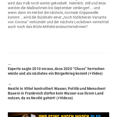
wird das Volk noch weiter geknebelt. Heimlich, still und leise
werden die Maß­nahmen bis Sep­tember ver­längert … und
wenn dann im Herbst die nächste, normale Grip­pe­welle
kommt … wird die Rückkehr einer „noch töd­li­cheren Variante
von Corona“ ver­kündet und der nächste Lockdown ver­nichtet
auch noch das letzte Mittelstandsunternehmen?
🠔
Previous
Experte sagte 2010 voraus, dass 2020 “Chaos” herr­schen
post:
würde und als nächstes ein Bür­ger­krieg kommt (+Video)
🠖
Next
Nestlé in Vittel kon­trol­liert Wasser, Politik und Men­schen!
post:
Bauern in Frank­reich dürfen kein Wasser aus ihrem Land
nutzen, da es Nestlé gehört! (+Videos)