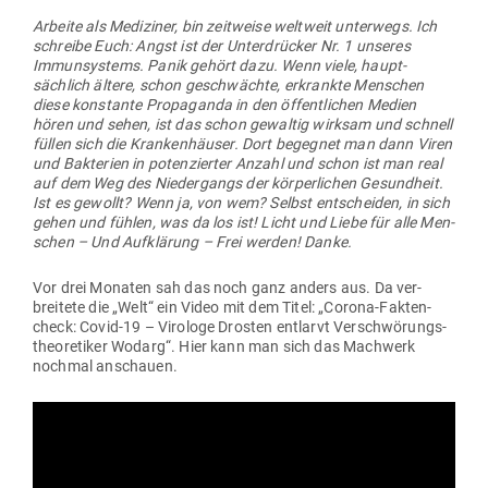
Arbeite als Medi­ziner, bin zeit­weise weltweit unterwegs. Ich
schreibe Euch: Angst ist der Unter­drücker Nr. 1 unseres
Immun­systems. Panik gehört dazu. Wenn viele, haupt­
sächlich ältere, schon geschwächte, erkrankte Men­schen
diese kon­stante Pro­pa­ganda in den öffent­lichen Medien
hören und sehen, ist das schon gewaltig wirksam und schnell
füllen sich die Kran­ken­häuser. Dort begegnet man dann Viren
und Bak­terien in poten­zierter Anzahl und schon ist man real
auf dem Weg des Nie­der­gangs der kör­per­lichen Gesundheit.
Ist es gewollt? Wenn ja, von wem? Selbst ent­scheiden, in sich
gehen und fühlen, was da los ist! Licht und Liebe für alle Men­
schen – Und Auf­klärung – Frei werden! Danke.
Vor drei Monaten sah das noch ganz anders aus. Da ver­
breitete die „Welt“ ein Video mit dem Titel: „Corona-Fak­ten­
check: Covid-19 – Virologe Drosten ent­larvt Ver­schwö­rungs­
theo­re­tiker Wodarg“. Hier kann man sich das Machwerk
nochmal anschauen.