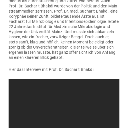
modus als durchaus richtig und zutreffend heraus. Auch
Prof. Dr. Sucharit Bhakdi wurde von der Politik und den Main­
stream­m­edien zer­rissen. Prof. Dr. med. Sucharit Bhakdi, eine
Koryphäe seiner Zunft, bildete tau­sende Ärzte aus, ist
Facharzt für Mikro­bio­logie und Infek­ti­ons­epi­de­miolgie, leitete
22 Jahre das Institut für Medi­zi­nische Mikro­bio­logie und
Hygiene der Uni­ver­sität Mainz. Und musste sich abkanzeln
lassen, wie ein frecher, vor­wit­ziger Bengel. Doch auch er,
stets sanft, klug und höflich, keinen Moment beleidigt oder
zornig ob der Unver­schämt­heiten, die er teil­weise über sich
ergehen lassen musste, hat ganz offen­sichtlich von Anfang
an einen kla­reren Blick gehabt.
Hier das Interview mit Prof. Dr. Sucharit Bhakdi: