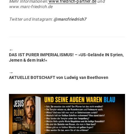
Mehr Infor­ma­tionen:
www.friedrich-partner.de
und
www.marc-friedrich.de
Twitter und Instagram:
@marcfriedrich7
🠔
Previous
DAS IST PURER IMPE­RIA­LISMUS! – »US-Gelände IN Syrien,
post:
Jemen & dem Irak!«
🠖
Next
AKTUELLE BOT­SCHAFT von Ludwig van Beethoven
post: