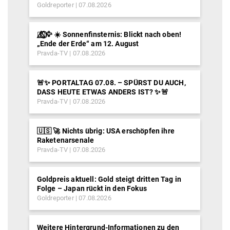
Goldreporter
07.08.2026
🐦‍🔥⃤⃟⃝🦅 ☀️ Sonnenfinsternis: Blickt nach oben!
„Ende der Erde“ am 12. August
Pravda-TV
07.08.2026
🚨✨ PORTALTAG 07.08. – SPÜRST DU AUCH,
DASS HEUTE ETWAS ANDERS IST? ✨🚨
Pravda-TV
07.08.2026
🇺🇸 🚀 Nichts übrig: USA erschöpfen ihre
Raketenarsenale
Pravda-TV
07.08.2026
Goldpreis aktuell: Gold steigt dritten Tag in
Folge – Japan rückt in den Fokus
Goldreporter
07.08.2026
Weitere Hintergrund-Informationen zu den