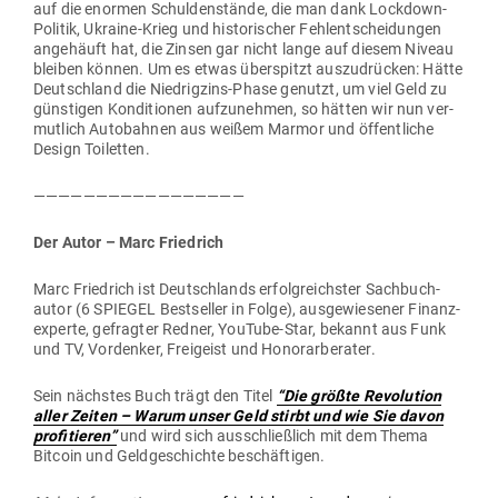
auf die enormen Schul­den­stände, die man dank Lockdown-
Politik, Ukraine-Krieg und his­to­ri­scher Fehl­ent­schei­dungen
ange­häuft hat, die Zinsen gar nicht lange auf diesem Niveau
bleiben können. Um es etwas über­spitzt aus­zu­drücken: Hätte
Deutschland die Nied­rigzins-Phase genutzt, um viel Geld zu
güns­tigen Kon­di­tionen auf­zu­nehmen, so hätten wir nun ver­
mutlich Auto­bahnen aus weißem Marmor und öffent­liche
Design Toi­letten.
—————————————————
Der Autor – Marc Friedrich
Marc Friedrich ist Deutsch­lands erfolg­reichster Sach­buch­
autor (6 SPIEGEL Best­seller in Folge), aus­ge­wie­sener Finanz­
ex­perte, gefragter Redner, YouTube-Star, bekannt aus Funk
und TV, Vor­denker, Frei­geist und Honorarberater.
Sein nächstes Buch trägt den Titel
“
Die größte Revo­lution
aller Zeiten – Warum unser Geld stirbt und wie Sie davon
pro­fi­tieren”
und wird sich aus­schließlich mit dem Thema
Bitcoin und Geld­ge­schichte beschäftigen.