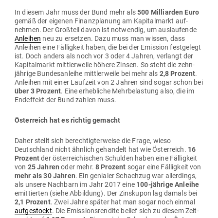
In diesem Jahr muss der Bund mehr als
500 Mil­li­arden Euro
gemäß der eigenen Finanz­planung am Kapi­tal­markt auf­
nehmen. Der Großteil davon ist not­wendig, um aus­lau­fende
Anleihen
neu zu ersetzen. Dazu muss man wissen, dass
Anleihen eine Fäl­ligkeit haben, die bei der Emission fest­gelegt
ist. Doch anders als noch vor 3 oder 4 Jahren, ver­langt der
Kapi­tal­markt mitt­ler­weile höhere Zinsen. So steht die zehn­
jährige Bun­des­an­leihe mitt­ler­weile bei mehr als
2,8 Prozent
.
Anleihen mit einer Laufzeit von 2 Jahren sind sogar schon bei
über 3 Prozent
. Eine erheb­liche Mehr­be­lastung also, die im
End­effekt der Bund zahlen muss.
Öster­reich hat es richtig gemacht
Daher stellt sich berech­tig­ter­weise die Frage, wieso
Deutschland nicht ähnlich gehandelt hat wie Öster­reich.
16
Prozent
der öster­rei­chi­schen Schulden haben eine Fäl­ligkeit
von
25 Jahren
oder mehr.
8 Prozent
sogar eine Fäl­ligkeit von
mehr als 30 Jahren
. Ein genialer Schachzug war aller­dings,
als unsere Nachbarn im Jahr 2017 eine
100‑j
ährige Anleihe
emit­tierten (siehe Abbildung). Der Zins­kupon lag damals bei
2,1 Prozent
. Zwei Jahre später hat man sogar noch einmal
auf­ge­stockt
. Die Emis­si­ons­rendite belief sich zu diesem Zeit­