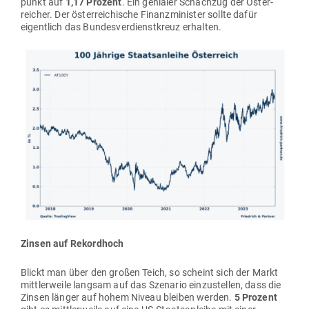
punkt auf
1,17 Prozent
. Ein genialer Schachzug der Öster­
reicher. Der öster­rei­chische Finanz­mi­nister sollte dafür
eigentlich das Bun­des­ver­dienst­kreuz erhalten.
Zinsen auf Rekordhoch
Blickt man über den großen Teich, so scheint sich der Markt
mitt­ler­weile langsam auf das Sze­nario ein­zu­stellen, dass die
Zinsen länger auf hohem Niveau bleiben werden.
5 Prozent