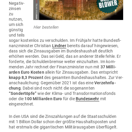
Nega­tiv­
zinsen
zu
nutzen,
um sich
Hier bestellen
günstig
und teils
sogar kos­tenlos zu ver­schulden. Im Frühjahr hatte Bun­des­fi­
nanz­mi­nister Christian
Lindner
bereits darauf hin­ge­wiesen,
dass sich die Zins­aus­gaben im Bun­des­haushalt deutlich
erhöhen werden. Das sei Geld, das an anderer Stelle fehle. Er
for­derte, die Schul­den­bremse weiter ein­zu­halten. Im kom­
menden Jahr rechnet der Finanz­mi­nister nun mit
37 Mil­li­
arden Euro Kosten
allein für Zins­aus­gaben. Das ent­spricht
knapp 8,3 Prozent
des gesamten Bun­des­haus­haltes. Zur Ver­
an­schau­li­chung: Gegenüber 2021 ist das eine
Ver­zehn­fa­
chung
. Dabei sind noch nicht die soge­nannten
“
Sondert
ö
pfe”
wie der Klima- und Trans­dor­ma­ti­ons­fonds
oder die
100 Mil­li­arden Euro
für die
Bun­deswehr
mit
eingerechnet.
In den USA sind die Zins­zah­lungen auf die Staats­schulden
mit 1 Billion Dollar schon der größte Haus­halts­posten und
hat erstmals die gigan­ti­schen Mili­tär­aus­gaben überflügelt.