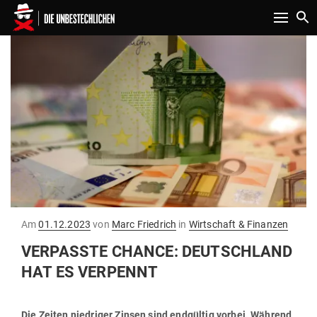
Toggle n
Gepostet
Am
01.12.2023
von
Marc Friedrich
in
Wirtschaft & Finanzen
am
VER­PASSTE CHANCE: DEUTSCHLAND
HAT ES VERPENNT
Die Zeiten nied­riger Zinsen sind end­gültig vorbei. Während