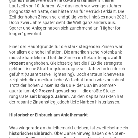
gibt es mitt­ler­weile auf eine US-Staats­an­leihe mit einer
Laufzeit von 10 Jahren. Wer das noch vor wenigen Jahren
pro­gnos­ti­ziert hätte, den hätte man für ver­rückt erklärt. Die
Zeit der hohen Zinsen sei end­gültig vorbei, hieß es noch 2021.
Doch zwei Jahre später sieht die Welt ganz anders aus.
Sparer und Anleger haben sich zunehmend an “Higher for
longer” gewöhnt.
Einer der Haupt­gründe für die stark stei­genden Zinsen war
vor allem die hohe Inflation. Die ame­ri­ka­nische Notenbank
musste handeln und hat die Zinsen im Rekord­tempo
auf 5
Prozent
ange­hoben. Gleich­zeitig hat die FED die strengste
geld­po­li­tische Straf­fungs­kam­pagne seit Jahr­zehnten durch­
ge­führt (Quan­ti­tative Tigh­tening). Doch erstaun­li­cher­weise
zeigt sich die ame­ri­ka­nische Wirt­schaft nach wie vor robust.
Trotz der hohen Zinsen ist das BIP der USA im Som­mer­
quartal um
4,9 Prozent
gewachsen – die größte Stei­ge­
rungsrate
seit knapp 2 Jahren
. An den Kapi­tal­märkten hat
der rasante Zins­an­stieg jedoch tiefe Narben hinterlassen.
His­to­ri­scher Ein­bruch am Anleihemarkt
Was wir gerade am Anlei­he­markt erleben, ist zwei­felsohne ein
his­to­ri­scher Ein­bruch
. Über Jahre hinweg haben die Noten­