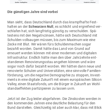
Die güns­tigen Jahre sind vorbei
Man sieht, dass Deutschland durch das krampf­hafte Fest­
halten an der
Schwarzen Null
, es schlicht und ergreifend ver­
schlafen hat, sich lang­fristig günstig zu ver­schulden. Spä­
testens mit den Nega­tiv­zinsen, hätte sich Deutschland mit
Schulden voll­saugen müssen, bis zum Maximum wie eine
Zecke mit Blut. Wir wären fürs Schul­den­machen sogar
bezahlt worden. Damit hätte das Land von Grund auf
erneuert werden können mit einer modernen und digi­talen
Infra­struktur. Endlich hätte man den über Jahr­zehnte ent­
stan­denen Reno­vie­rungsstau angehen können und wäre
sogar noch dafür bezahlt worden. Wir hätten dann neue und
reno­vierte Schulen und Uni­ver­si­täten, eine sinn­volle Fami­li­en­
för­derung, um die negative Demo­graphie zu stoppen, Invest­
ments in eine digitale Zukunft mit einem euro­päi­schen Silicon
Valley, einen Staats­fonds, um die Bürger in Zukunft an Wohl­
stands­ef­fekten par­ti­zi­pieren zu lassen uvm.
Jetzt ist der Zug leider abge­fahren. Die Zins­kosten werden in
den kom­menden Jahren eine deut­liche Belastung für den
Bund dar­stellen. Gleich­zeitig ist aber auch klar, dass mit Blick