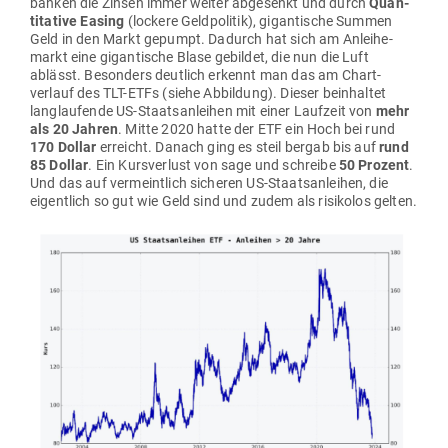
banken die Zinsen immer weiter abge­senkt und durch
Quan­
ti­tative Easing
(lockere Geld­po­litik), gigan­tische Summen
Geld in den Markt gepumpt. Dadurch hat sich am Anlei­he­
markt eine gigan­tische Blase gebildet, die nun die Luft
ablässt. Besonders deutlich erkennt man das am Chart­
verlauf des TLT-ETFs (siehe Abbildung). Dieser beinhaltet
lang­lau­fende US-Staats­an­leihen mit einer Laufzeit von
mehr
als 20 Jahren
. Mitte 2020 hatte der ETF ein Hoch bei rund
170 Dollar
erreicht. Danach ging es steil bergab bis auf
rund
85 Dollar
. Ein Kurs­verlust von sage und schreibe
50 Prozent
.
Und das auf ver­meintlich sicheren US-Staats­an­leihen, die
eigentlich so gut wie Geld sind und zudem als risi­kolos gelten.