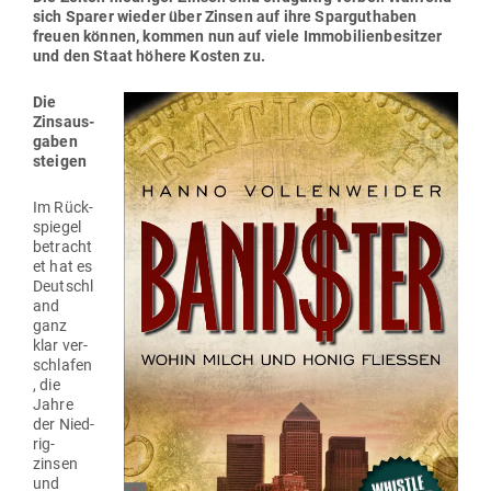
sich Sparer wieder über Zinsen auf ihre Spar­gut­haben
freuen können, kommen nun auf viele Immo­bi­li­en­be­sitzer
und den Staat höhere Kosten zu.
Die
Zins­aus­
gaben
steigen
Im Rück­
spiegel
betracht
et hat es
Deutschl
and
ganz
klar ver­
schlafen
, die
Jahre
der Nied­
rig­
zinsen
und