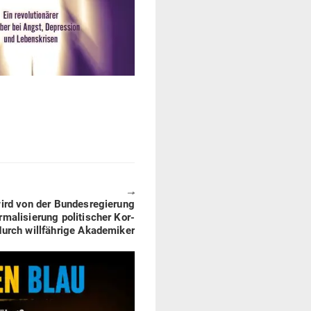
🠖
ird von der Bun­des­re­gierung
­ma­li­sierung poli­ti­scher Kor­
durch will­fährige Akademiker