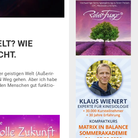
ELT? WIE
CHT.
 geis­tigen Welt (Außer­ir­
NEN Weg gehen. Aber ich habe
den Men­schen gut funk­tio­