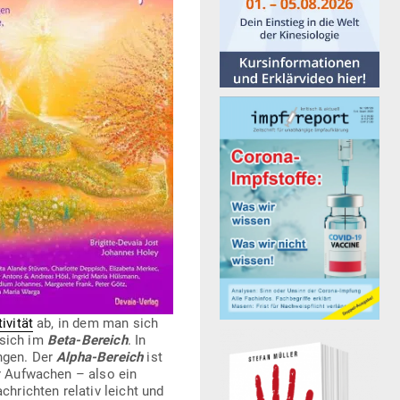
­vität
ab, in dem man sich
 sich im
Beta-Bereich
. In
angen. Der
Alpha-Bereich
ist
r Auf­wachen – also ein
h­richten relativ leicht und