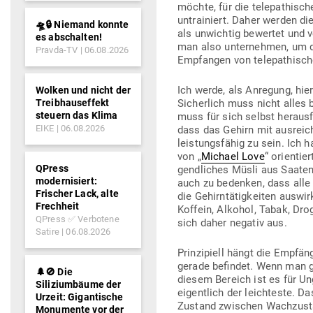
möchte, für die tele­pa­thi­s
untrai­niert. Daher werden di
🛸🔒 Niemand konnte
als unwichtig bewertet und v
es abschalten!
man also unter­nehmen, um de
Pravda-TV
06.08.2026
Emp­fangen von tele­pa­thi­sc
Ich werde, als Anregung, hie
Wolken und nicht der
Treibhauseffekt
Sicherlich muss nicht alles 
steuern das Klima
muss für sich selbst her­aus­f
EIKE
06.08.2026
dass das Gehirn mit aus­rei­
leis­tungs­fähig zu sein. Ich
von „
Michael Love
“ ori­en­ti
QPress
gend­liches Müsli aus Saaten
modernisiert:
auch zu bedenken, dass alle 
Frischer Lack, alte
die Gehirn­tä­tig­keiten aus­w
Frechheit
Koffein, Alkohol, Tabak, Dro
QPress ✅ Verbotene
sich daher negativ aus.
Satire
06.08.2026
Prin­zi­piell hängt die Emp­fä
gerade befindet. Wenn man ge
🌲🚫 Die
diesem Bereich ist es für Un
Siliziumbäume der
eigentlich der leich­teste. D
Urzeit: Gigantische
Zustand zwi­schen Wach­zu­st
Monumente vor der