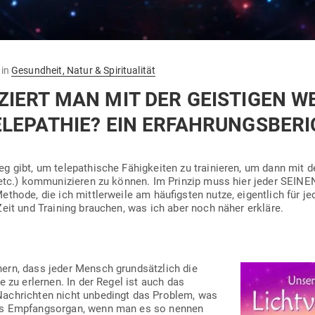
in
Gesundheit, Natur & Spiritualität
­ZIERT MAN MIT DER GEIS­TIGEN W
LE­PATHIE? EIN ERFAHRUNGSBERI
 gibt, um tele­pa­thische Fähig­keiten zu trai­nieren, um dann mit der
el etc.) kom­mu­ni­zieren zu können. Im Prinzip muss hier jeder SEI
thode, die ich mitt­ler­weile am häu­figsten nutze, eigentlich für je
Zeit und Training brauchen, was ich aber noch näher erkläre.
hern, dass jeder Mensch grund­sätzlich die
ie zu erlernen. In der Regel ist auch das
 Nach­richten nicht unbe­dingt das Problem, was
as Emp­fangs­organ, wenn man es so nennen