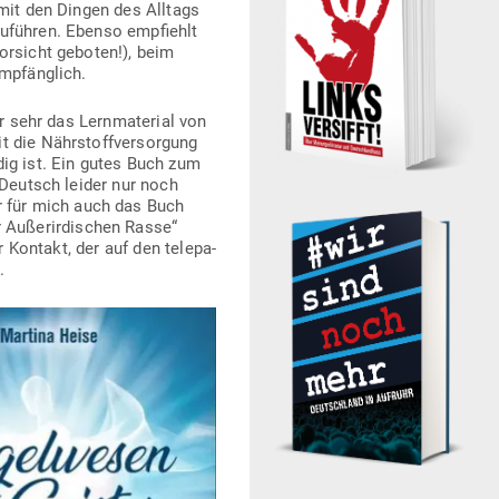
 mit den Dingen des Alltags
u­führen. Ebenso emp­fiehlt
or­sicht geboten!), beim
empfänglich.
r sehr das Lern­ma­terial von
 die Nähr­stoff­ver­sorgung
dig ist. Ein gutes Buch zum
 Deutsch leider nur noch
r für mich auch das Buch
Außer­ir­di­schen Rasse“
r Kontakt, der auf den tele­pa­
.