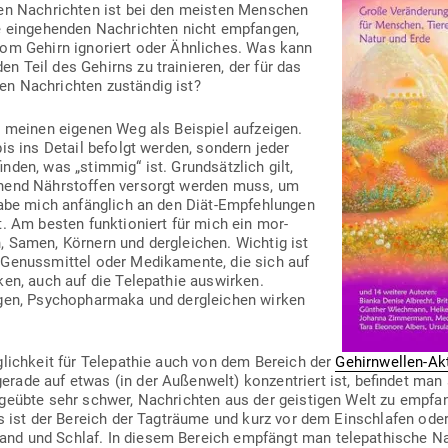
chen Nach­richten ist bei den meisten Men­schen
e ein­ge­henden Nach­richten nicht emp­fangen,
om Gehirn igno­riert oder Ähn­liches. Was kann
n Teil des Gehirns zu trai­nieren, der für das
hen Nach­richten zuständig ist?
r meinen eigenen Weg als Bei­spiel auf­zeigen.
bis ins Detail befolgt werden, sondern jeder
inden, was „stimmig“ ist. Grund­sätzlich gilt,
chend Nähr­stoffen ver­sorgt werden muss, um
 habe mich anfänglich an den Diät-Emp­feh­lungen
ert. Am besten funk­tio­niert für mich ein mor­
, Samen, Körnern und der­gleichen. Wichtig ist
Genuss­mittel oder Medi­ka­mente, die sich auf
irken, auch auf die Tele­pathie aus­wirken.
gen, Psy­cho­pharmaka und der­gleichen wirken
ng­lichkeit für Tele­pathie auch von dem Bereich der
Gehirn­wellen-Akti
rade auf etwas (in der Außenwelt) kon­zen­triert ist, befindet man
geübte sehr schwer, Nach­richten aus der geis­tigen Welt zu emp­f
as ist der Bereich der Tag­träume und kurz vor dem Ein­schlafen ode
and und Schlaf. In diesem Bereich emp­fängt man tele­pa­thische Nac