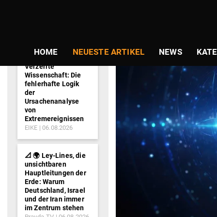
NEWS-
TICKER
HOME
NEUESTE ARTIKEL
NEWS
KATE
Verzerrte
Wissenschaft: Die
fehlerhafte Logik
der
Ursachenanalyse
von
Extremereignissen
EIKE
06.08.2026
📐 🌍 Ley-Lines, die
unsichtbaren
Hauptleitungen der
Erde: Warum
Deutschland, Israel
und der Iran immer
im Zentrum stehen
Pravda-TV
06.08.2026