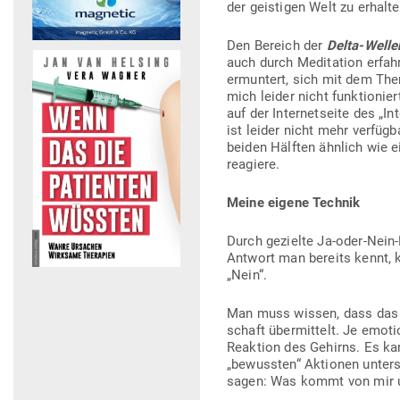
der geis­tigen Welt zu erhalte
Den Bereich der
Delta-Welle
auch durch Medi­tation erfah
ermuntert, sich mit dem Them
mich leider nicht funk­tio­nie
auf der Inter­net­seite des „I
ist leider nicht mehr ver­füg
beiden Hälften ähnlich wie e
reagiere.
Meine eigene Technik
Durch gezielte Ja-oder-Nein-
Antwort man bereits kennt, k
„Nein“.
Man muss wissen, dass das Ge
schaft über­mittelt. Je emo­ti
Reaktion des Gehirns. Es ka
„bewussten“ Aktionen unter­
sagen: Was kommt von mir un