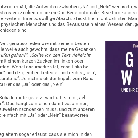
twort erhält, die Ant­worten zwi­schen „Ja“ und „Nein“ wechseln, 
eistens ein Zucken im linken Ohr. Bei emo­tio­naler Reaktion kann s
s erweitern! Eine bös­willige Absicht steckt hier nicht dahinter. M
phy­si­schen Men­schen und das Bewusstsein eines Wesens der „ge
chieden sind.
 Welt genauso reden wie mit seinem besten
t­ler­weile auch gewohnt, dass meine Gedanken
kaufen gehen?“
,
„Sollte ich den Text viel­leicht
 mit einem kurzen Zucken im linken oder
rden. Wobei anzu­merken ist, dass links bei
gend“ und der­gleichen bedeutet und rechts „nein“,
„abratend“. Je mehr sich der Impuls zum Rand
ärker das „Ja“ oder das „Nein“.
hä­del­mitte gesetzt wird, ist es ein „viel­
nein“. Das hängt zum einen damit zusammen,
 zuweilen nach­denken muss, und zum anderen,
o einfach mit „Ja“ oder „Nein“ beant­worten
egleitern sogar erlaubt, dass sie mich in den