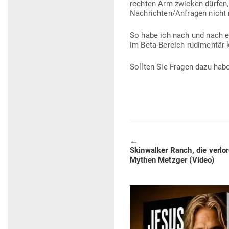
rechten Arm zwicken dürfen, 
Nachrichten/Anfragen nicht 
So habe ich nach und nach ei
im Beta-Bereich rudi­mentär 
Sollten Sie Fragen dazu habe
🠔
Previous
Skin­walker Ranch, die ver­lo
post:
Mythen Metzger (Video)