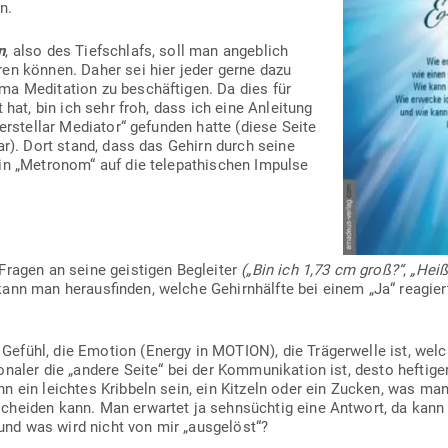
n.
n
, also des Tief­schlafs, soll man angeblich
ren können. Daher sei hier jeder gerne dazu
a Medi­tation zu beschäf­tigen. Da dies für
rt hat, bin ich sehr froh, dass ich eine Anleitung
nter­stellar Mediator“ gefunden hatte (diese Seite
bar). Dort stand, dass das Gehirn durch seine
in „Metronom“ auf die tele­pa­thi­schen Impulse
Fragen an seine geis­tigen Begleiter
(„Bin ich 1,73 cm groß?“
,
„Heiß
ann man her­aus­finden, welche Gehirn­hälfte bei einem „Ja“ reagie
fühl, die Emotion (Energy in MOTION), die Trä­ger­welle ist, welche
o­naler die „andere Seite“ bei der Kom­mu­ni­kation ist, desto hef­tiger
nn ein leichtes Kribbeln sein, ein Kitzeln oder ein Zucken, was 
scheiden kann. Man erwartet ja sehn­süchtig eine Antwort, da ka
d was wird nicht von mir „aus­gelöst“?