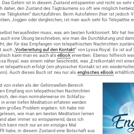
. Das Gehirn ist in diesem Zustand ent­spannter und nicht so sehr
ch daher, den Zustand des Tag­träumens so oft wie möglich her­bei­z
e Tätig­keiten“ durch­zu­führen. Beim Auto­fahren (hier ist jedoch V
eiben, Joggen oder der­gleichen, ist man auch sehr für Tele­pathie 
 selbst her­aus­finden muss, was am besten funk­tio­niert. Mir hat hie
 auch eine Übung beschrieben, wie man die Durch­blutung und damit
t, der für das Emp­fangen von tele­pa­thi­schen Nach­richten zustän
t auch „
Vor­be­reitung auf den Kontakt
“ von Lyssa Royal. Es ist auf
g­lisch kann man es auch als
eBook
erwerben. Ebenso hilf­reich wa
ssa Royal, was einem näher beschreibt, was „Erst­kontakt mit einer 
r tele­pa­thisch erfolgt (ein phy­si­scher Kontakt ist ein wie­der­holte
ann). Auch dieses Buch ist neu nur als
eng­li­sches eBook
erhältlich
d von vielen als der Gehirn­wellen-Bereich
en Empfang von tele­pa­thi­schen Nach­richten
eich, den man nor­ma­ler­weise im Schlaf­zu­
 in einer tiefen Medi­tation erfahren werden
 ein großes Problem ergeben. Ich habe mir
­ge­lesen, wie man am besten Medi­tation lernen
tand aber immer so ent­spannend, dass ich
 Ich kann mich nur an ein ein­ziges Mal
fft habe, in diesem Zustand eine Bot­schaft aus