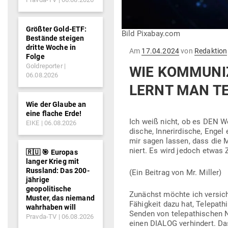
Größter Gold-ETF:
Bild Pixabay.com
Bestände steigen
dritte Woche in
Gepostet
Am
17.04.2024
von
Redaktion
Folge
am
Goldreporter
WIE KOM­MU­NI
06.08.2026
LERNT MAN TE
Wie der Glaube an
eine flache Erde!
Ich weiß nicht, ob es DEN Weg
EIKE
06.08.2026
dische, Inner­ir­dische, Eng
mir sagen lassen, dass die Me
niert. Es wird jedoch etwas 
🇷🇺 🎯 Europas
langer Krieg mit
Russland: Das 200-
(Ein Beitrag von Mr. Miller)
jährige
geopolitische
Zunächst möchte ich ver­si­c
Muster, das niemand
Fähigkeit dazu hat, Tele­path
wahrhaben will
Senden von tele­pa­thi­schen
Pravda-TV
06.08.2026
einen DIALOG ver­hindert. D