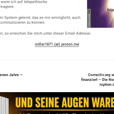
wenn ich auf tele­pa­thische
reagiere.
n System gelernt, das es mir ermög­licht, auch
kom­mu­ni­zieren zu können.
n, so erreichen Sie mich unter dieser Email-Adresse:
miller1871 (at) proton.me
Next
­renen Jahre —
Correctiv.org w
post:
finan­ziert – Die Nor
ruption 