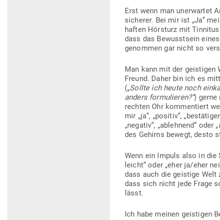
Erst wenn man uner­wartet An
sicherer. Bei mir ist „Ja“ m
haften Hör­sturz mit Tin­nitu
dass das Bewusstsein eines 
genommen gar nicht so ver­s
Man kann mit der geis­tigen
Freund. Daher bin ich es mit
(
„Sollte ich heute noch ein­
anders for­mu­lieren?“
) gerne
rechten Ohr kom­men­tiert we
mir „ja“, „positiv“, „bestä­ti
„negativ“, „ablehnend“ oder 
des Gehirns bewegt, desto st
Wenn ein Impuls also in die Sc
leicht“ oder „eher ja/eher 
dass auch die geistige Welt
dass sich nicht jede Frage s
lässt.
Ich habe meinen geis­tigen B