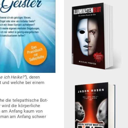
e ich Heike?“
), deren
rt und welche bei einem
 die tele­pa­thische Bot­
 wird die kör­per­liche
man am Anfang kaum von
nn man am Anfang schwer