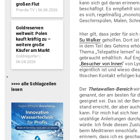
kann sich gut daran erinnern
großen Flut
beschäftigt. Es emp­fiehlt si
Pravda-TV
06.08.2026
es sich, regel­mäßig „monoton
Geschirr­spülen, Malen, Schr
Goldreserven
weltweit: Polen
Hier gilt, dass jeder für sich
kauft kräftig zu –
Su Walker
geholfen. Dort ist
weitere große
in dem Teil des Gehirns erhöh
Käufer am Markt
Thema „Tele­pathie lernen“ is
Goldreporter
gebraucht erhältlich. Auf En
06.08.2026
„
Besucher von Innen
“ von Ly
eigentlich ist und wieso diese
thi­schen Kontakt erfolgen k
>>>> alle Schlagzeilen
Der
The­ta­wellen-Bereich
wir
lesen
genannt, der am besten für d
geeignet sei. Das ist der Ber
stand erreicht, der aber auch
kann. Für mich hat sich hier
unzählige Anlei­tungen durch
würde. Ich finde diesen Zus
beim Medi­tieren ein­schlafe.
erinnern, dass ich es gescha