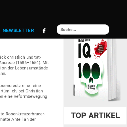
Search
I­MAU­REREI
NEWS­LETTER
for:
k christlich und tat­
n Andreae (1586–1654). Mit
ation der Lebens­um­stände
ann.
osen­creutz eine reine
­tümlich, bei Christian
gen eine Reform­be­wegung
TOP ARTIKEL
Rosen­kreu­zer­bru­der­
hatte Anteil an der