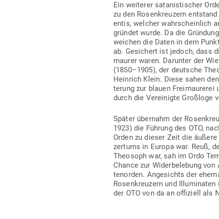
er Orden mit engen Ver­bin­dungen zu den Rosen­kreuzern ent­stand mi
1. Sep­tember 1901 gründet wurde. Da die Gründung im Geheimen s
von­ein­ander ab. Gesi­chert ist jedoch, dass die Gründer allesamt F
rl Kellner (1850–1905), der deutsche Theosoph Franz Hartman und H
erung zur blauen Frei­mau­rerei und hofften auf Aner­kennung durch 
kreuzer Theodor Reuß (1855–1923) die Führung des OTO, nach des
de des Rosen­kreu­zertums in Europa war. Reuß, der zugleich Frei
 zudem die Chance zur Wider­be­lebung von Adam Weiß­haupts Illu­mi­
­schen Rosen­kreuzern und Illu­mi­naten ist es erstaunlich, dass sich 
­ten­ordens betrachtete.
edern des Ordo Templi Ori­entis zählte der Satanist Aleister Crowl
TO aus­ge­schlossen, doch nachdem Theodor Reuß ver­starb, ohne 
eigen­mächtig die Leitung des Ordens. Infolge dessen zerfiel der
ß­geb­liche blieb. Ein wei­teres bekanntes OTO-Mit­glied, der Rake­
er der wich­tigsten Schüler des sata­nis­ti­schen Großmeisters.
he­malige Theosoph Rudolf Steiner (1861–1925) Mit­glied des OTO. G
r und an die Wahr­haf­tigkeit der fik­tiven Figur des Christian Rosen
h einiges Absurdes an, was dessen Erfinder Andreae nie in den S
n Buddha auf den Mars geschickt worden sein, wo er eine Opfertat 