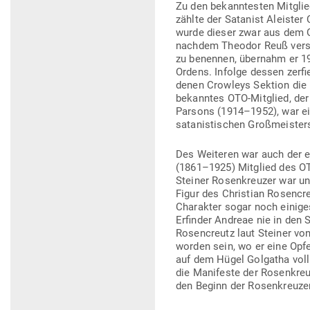
auf dem Hügel Gol­gatha voll
den Beginn der Rosen­kreu­ze
Er glaubte fest daran, dass 
poli­ti­schen Akti­vi­täten s
kreuzer sowie Frei­maurer find
dustrie (
Ver­schwö­rungen oder
Rudolf Steiner sorgte nicht z
ver­ankern. Die Anthro­po­so
so­phi­schen Gesell­schaft z
wie vor beide Vereine.
Auf Steiners anthro­po­so­ph
schaft), welche 1909 von Ca
Zwei Jahre zuvor hatte Graßh
ersche Frei­mau­rerei ein­ge
gehaltene Rosen­kreu­zerlehre
Damit wären eigentlich die wi