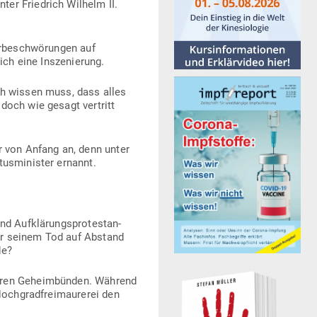
ter Friedrich Wilhelm II.
r­be­schwö­rungen auf
lich eine Inszenierung.
ich wissen muss, dass alles
doch wie gesagt ver­tritt
r von Anfang an, denn unter
us­mi­nister ernannt.
 Auf­klä­rungs­pro­tes­tan­
 vor seinem Tod auf Abstand
de?
deren Geheim­bünden. Während
ch­g­rad­frei­mau­rerei den