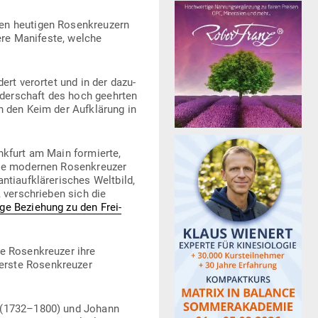
en heu­tigen Rosen­kreuzern
ere Mani­feste, welche
ert ver­ortet und in der dazu­
Brü­der­schaft des hoch geehrten
h den Keim der Auf­klärung in
kfurt am Main for­mierte,
Die modernen Rosen­kreuzer
i­auf­klä­re­ri­sches Weltbild,
, ver­schrieben sich die
ge Beziehung zu den Frei­
ie Rosen­kreuzer ihre
rste Rosen­kreuzer
er (1732–1800) und Johann