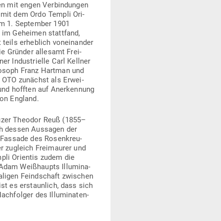
t dem Ordo Templi Ori­entis,
tattfand, weichen die Daten
rei­maurer waren. Dar­unter
einrich Klein. Diese sahen
die Ver­ei­nigte Großloge von
sen Aus­sagen der Orden zu
­maurer und Theosoph war,
na­ten­orden. Ange­sichts der
der OTO von da an offi­ziell
ey. Am 25. Oktober 1921
zuvor einen Nach­folger zu
 OTO in mehrere Zweige, von
ten­wis­sen­schaftler Jack
esi­chert ist eben­falls,
­creutz glaubte. Er dichtete
inn gekommen wäre. So soll
analog zu Jesus’ Kreu­zigung