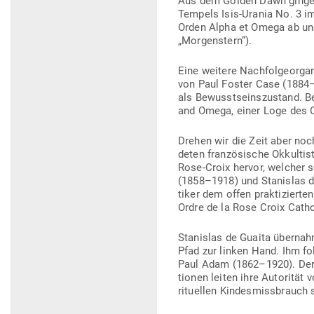
Aus dem Golden Dawn gingen
Tempels Isis-Urania No. 3 im
Orden Alpha et Omega ab und 
„Mor­gen­stern“).
Eine weitere Nach­fol­ge­or­
von Paul Foster Case (1884–1
als Bewusst­seins­zu­stand. 
and Omega, einer Loge des 
Drehen wir die Zeit aber no
deten fran­zö­sische Okkul­ti
Rose-Croix hervor, welcher s
(1858–1918) und Sta­nislas de
tiker dem offen prak­ti­zier
Ordre de la Rose Croix Catho­
Sta­nislas de Guaita übernah
Pfad zur linken Hand. Ihm fo
Paul Adam (1862–1920). Der Ord
tionen leiten ihre Auto­rität
ritu­ellen Kin­des­miss­brauch