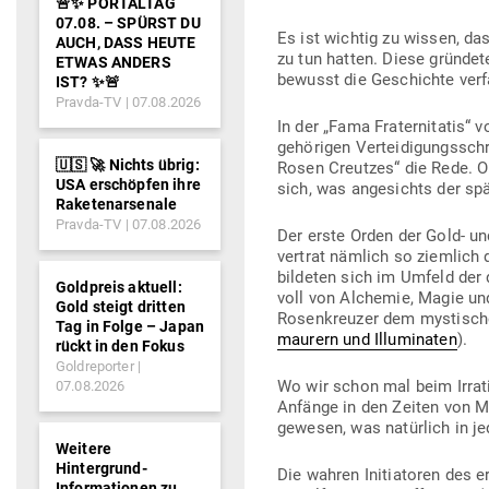
🚨✨ PORTALTAG
07.08. – SPÜRST DU
Es ist wichtig zu wissen, d
AUCH, DASS HEUTE
zu tun hatten. Diese grün­de
ETWAS ANDERS
bewusst die Geschichte verf
IST? ✨🚨
Pravda-TV
07.08.2026
In der „Fama Fra­ter­ni­tatis“
ge­hö­rigen Ver­tei­di­gungs­sc
🇺🇸 🚀 Nichts übrig:
Rosen Creutzes“ die Rede. Obw
USA erschöpfen ihre
sich, was ange­sichts der spä
Raketenarsenale
Pravda-TV
07.08.2026
Der erste Orden der Gold- un
vertrat nämlich so ziemlich
bil­deten sich im Umfeld der de
Goldpreis aktuell:
voll von Alchemie, Magie und 
Gold steigt dritten
Rosen­kreuzer dem mys­ti­schen
Tag in Folge – Japan
maurern und Illu­mi­naten
).
rückt in den Fokus
Goldreporter
Wo wir schon mal beim Irra­ti
07.08.2026
Anfänge in den Zeiten von 
gewesen, was natürlich in je
Weitere
Hintergrund-
Die wahren Initia­toren des
Informationen zu