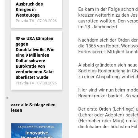
Ausbruch des
Es kam in der Folge schon dam
Krieges in
kreuzer wei­terhin zu den Jesu
Westeuropa
aus­rotten wollten. Den ver­b
Pravda-TV
07.08.2026
im 18. Jahrhundert.
🦠 🧫 USA kämpfen
Nachdem sich der Orden der G
gegen
die 1865 von Robert Went­wor
Durchfallwelle: Wie
Frei­mau­rerei. Mit­glied kon
eine 9 Milliarden
Dollar schwere
Alsbald grün­deten sich neue 
Bürokratie von
Societas Rosi­cru­ciana in Ci
verdorbenem Salat
zu einer Abspaltung, wobei d
überlistet wurde
Pravda-TV
07.08.2026
Hier sind wir nun beim mode
Rosen­kreuzer basiert. So w
>>>> alle Schlagzeilen
Der erste Orden (Lehr­linge) 
lesen
(Lehrer oder Adepten) beste
(Herr­scher oder Magi) umfa
die Inhaber der höchsten Füh­