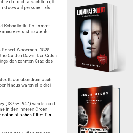
hie dar und tat­sächlich gibt
sind sowohl per­sonell als
nd Kab­ba­listik. Es kommt
­mau­rerei und Eso­terik,
iam Robert Woodman (1828–
 the Golden Dawn. Der Orden
­dings den zehnten Grad des
cott, der oben­drein auch
ber hinaus waren alle drei
wley (1875–1947) werden und
hme in den inneren Orden
sata­nis­ti­schen Elite: Ein