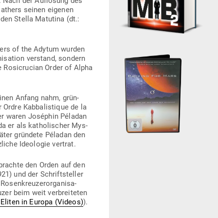
Nach der Auf­lösung des
Mathers seinen eigenen
en Stella Matutina (dt.:
lders of the Adytum wurden
­sation ver­stand, sondern
 Rosi­crucian Order of Alpha
einen Anfang nahm, grün­
Ordre Kab­ba­lis­tique de la
der waren Joséphin Péladan
a er als katho­li­scher Mys­
päter gründete Péladan den
iche Ideo­logie vertrat.
 brachte den Orden auf den
1) und der Schrift­steller
sen­kreu­zer­or­ga­ni­sa­
zer beim weit ver­brei­teten
Eliten in Europa (Videos)
).