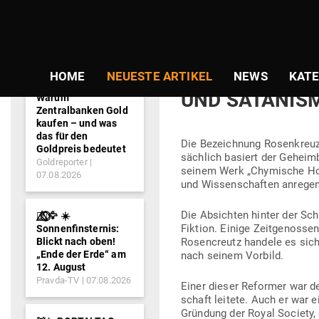
NEWS-
TICKER
Gepostet
Am
15.07.2017
von
Redaktion
am
DIE ROSEN­KRE
HOME
NEUESTE ARTIKEL
NEWS
KATE
UND SATANIS
Warum
Zentralbanken Gold
kaufen – und was
das für den
Die Bezeichnung Rosen­kreuze
Goldpreis bedeutet
sächlich basiert der Geheimb
Goldreporter
seinem Werk „Chy­mische Hoch
07.08.2026
und Wis­sen­schaften anrege
Die Absichten hinter der Sch
🐦‍🔥⃤⃟⃝🦅 ☀️
Fiktion. Einige Zeit­ge­nosse
Sonnenfinsternis:
Blickt nach oben!
Rosen­creutz handele es sich
„Ende der Erde“ am
nach seinem Vorbild.
12. August
Pravda-TV
07.08.2026
Einer dieser Reformer war d
schaft leitete. Auch er war 
Gründung der Royal Society, 