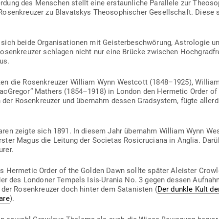
dung des Men­schen stellt eine erstaun­liche Par­allele zur Theo­sop
Rosen­kreuzer zu Blava­tskys Theo­so­phi­scher Gesell­schaft. Diese 
ich beide Orga­ni­sa­tionen mit Geis­ter­be­schwörung, Astro­logie u
sen­kreuzer schlagen nicht nur eine Brücke zwi­schen Hoch­g­rad­frei
us.
eten die Rosen­kreuzer William Wynn Westcott (1848–1925), Will
ac­Gregor“ Mathers (1854–1918) in London den Her­metic Order of
ion der Rosen­kreuzer und übernahm dessen Grad­system, fügte aller
waren zeigte sich 1891. In diesem Jahr übernahm William Wynn West
ter Magus die Leitung der Societas Rosi­cru­ciana in Anglia. Darü
urer.
des Her­metic Order of the Golden Dawn sollte später Aleister Cro
eder des Lon­doner Tempels Isis-Urania No. 3 gegen dessen Auf­na
 der Rosen­kreuzer doch hinter dem Sata­nisten (
Der dunkle Kult der 
are
).