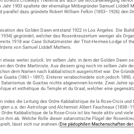
 sowohl Crowleys Thelema als auch die Wicca-Bewegung hervor. 
 Jahr 1903 spaltete der ehe­malige Mit­be­gründer Samuel Liddell 
par­allel dazu gründete Robert William Felkin (1853–1926) den Ord
ga­ni­sation des Golden Dawn ent­stand 1922 in Los Angeles. Die Bui
954) gegründet, welcher das Rosen­kreu­zertum weniger als Orga­ni
Bereits 1918 war Case Schatz­meister der Thot-Hermes-Lodge of the
Ordens von Samuel Liddell Mathers.
ch etwas weiter zurück. Im selben Jahr, in dem der Golden Dawn s
sten den Ordre Mar­ti­niste. Aus diesem ging noch im selben Jahr der 
chon dem Namen nach kab­ba­lis­tisch aus­ge­richtet war. Die Grün
 Guaita (1861–1897). Ers­terer ver­ab­schiedete sich jedoch 1890, d
ten Sata­nismus de Guaitas nichts abge­winnen konnte. Zwei Jahre s
lique et esthé­tique du Temple et du Graal, welcher eine gegen­sätz­l
m indes die Leitung des Ordre Kab­ba­lis­tique de la Rose-Croix und
lgten u.a. der Astrologe und Alchemist Albert Fau­cheaux (1838–192
re Kab­ba­lis­tique de la Rose-Croix ist bis heute aktiv und viele Ro
 von ihm ab. Welche Rolle dieser sata­nis­tische Flügel der Rosen­kreu
 spielt, lässt sich nur erahnen (
Die pädo­philen Machen­schaften der 