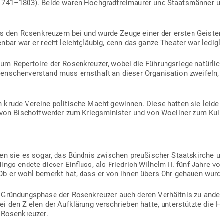
1741–1803). Beide waren Hoch­g­rad­frei­maurer und Staats­männer un
alls den Rosen­kreuzern bei und wurde Zeuge einer der ersten Geis­te
enbar war er recht leicht­gläubig, denn das ganze Theater war ledig
m Reper­toire der Rosen­kreuzer, wobei die Füh­rungs­riege natürl
­schen­ver­stand muss ernsthaft an dieser Orga­ni­sation zweifeln, 
 krude Vereine poli­tische Macht gewinnen. Diese hatten sie leide
von Bisch­off­werder zum Kriegs­mi­nister und von Woellner zum Kul­t
n sie es sogar, das Bündnis zwi­schen preu­ßi­scher Staats­kirche und
r­dings endete dieser Ein­fluss, als Friedrich Wilhelm II. fünf Jahre
 Ob er wohl bemerkt hat, dass er von ihnen übers Ohr gehauen wur
r Grün­dungs­phase der Rosen­kreuzer auch deren Ver­hältnis zu an
rei den Zielen der Auf­klärung ver­schrieben hatte, unter­stützte die Ho
er Rosenkreuzer.