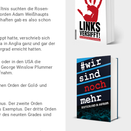
ältnis suchten die Rosen­
ten­orden Adam Weiß­haupts
­schaften gab es also schon
pt hatte, ver­schrieb sich
a in Anglia ganz und gar der
rgrad erreicht hatten.
a oder in den USA die
unter George Winslow Plummer
ufnahm.
hen Orden der Gold- und
ophus. Der zweite Orden
s Exemptus. Der dritte Orden
er des neunten Grades sind