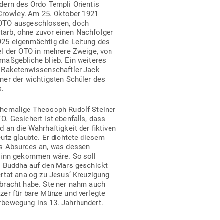
­bracht habe. Steiner nahm auch die Mani­feste der Rosen­kreuzer f
r­be­wegung ins 13. Jahrhundert.
die Rosen­kreuzer Abge­sandte der weißen Loge sowie die geheimen 
eien. Zumindest dieser Punkt scheint nicht vollends aus der Luft gegr
en sich in zahl­reichen Schlüs­sel­po­si­tionen von Politik, Justiz, Rel
 Ver­schwö­rungs­theorien? Die 13 sata­ni­schen Blut­linien und die L
uletzt selbst dafür, das Rosen­kreu­zertum über seine Anthro­po­soph
­phische Gesell­schaft gründete Steiner am 28. Dezember 1912 in K
u internen Kon­flikten gekommen war. Ver­bin­dungen zu den Rosen­
(Rudolf Steiners Rosenkreuz)
i­schem Rosen­kreu­zertum basiert auch die Rosi­crucian Fel­lowship
rl Louis Fredrik Graßhoff unter dem Pseudonym Max Heindel in d
off einige Vor­träge sowie Schu­lungen von Rudolph Steiner besuch
­weiht. Später zog er sich jedoch den Zorn seines Meisters zu, ind
n veröffentlichte.
ch­tigsten Rosen­kreu­zer­or­ga­ni­sa­tionen abge­handelt. Es gibt je