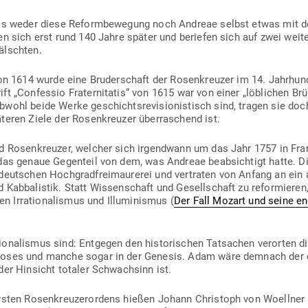
ass weder diese Reform­be­wegung noch Andreae selbst etwas mit d
ten sich erst rund 140 Jahre später und beriefen sich auf zwei weit
älschten.
 von 1614 wurde eine Bru­der­schaft der Rosen­kreuzer im 14. Jahr­hund
hrift „Con­fessio Fra­ter­ni­tatis“ von 1615 war von einer „löb­lichen 
ohl beide Werke geschichts­re­vi­sio­nis­tisch sind, tragen sie doc
­teren Ziele der Rosen­kreuzer über­ra­schend ist.
d Rosen­kreuzer, welcher sich irgendwann um das Jahr 1757 in Fran
 das genaue Gegenteil von dem, was Andreae beab­sichtigt hatte. 
ut­schen Hoch­g­rad­frei­mau­rerei und ver­traten von Anfang an ein ant
Kab­ba­listik. Statt Wis­sen­schaft und Gesell­schaft zu refor­mieren
 Irra­tio­na­lismus und Illu­mi­nismus (
Der Fall Mozart und seine en
o­na­lismus sind: Ent­gegen den his­to­ri­schen Tat­sachen ver­orten d
Moses und manche sogar in der Genesis. Adam wäre demnach der e
der Hin­sicht totaler Schwachsinn ist.
 ersten Rosen­kreu­zer­ordens hießen Johann Christoph von Woelln