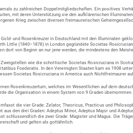
als zu zahl­reichen Dop­pel­mit­glied­schaften. Ein posi­tives Ver­h
iten, mit deren Unter­stützung sie den auf­klä­re­ri­schen Illu­mi­na­
or­genen Krieg zwi­schen diversen frei­mau­re­ri­schen Geheim­ge­sell
old- und Rosen­kreuzer in Deutschland mit den Illu­mi­naten geklop
th Little (1840–1878) in London gegründete Societas Rosi­cru­cian
nten dort von Beginn an nur jene werden, die min­destens den Meis­te
Zweig­stellen wie die schot­tische Societas Rosi­cru­ciana in Scoti
vi­ta­tibus Foe­de­ratis. In den Ver­ei­nigten Staaten kam es 1908 
essen Societas Rosi­cru­ciana in America auch Nicht­frei­maurer a
rnen Rosen­kreu­zertum, welches im Wesent­lichen auf dem deut­sc
urde die Orga­ni­sation in einem System von 9 Graden übernommen.
umfasst die vier Grade: Zelator, Theo­ricus, Prac­ticus und Phi­lo­s
ht aus den drei Graden: Adeptus Minor, Adeptus Major und Adeptu
sst schluss­endlich die zwei Grade: Magister und Magus. Die Träg
rer­schaft und gelten als gottähnlich.