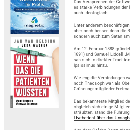
Das Ver­sprechen der Gott­wer
es starke Ver­bin­dungen der 
auch ideologisch.
Unter anderem beschäf­tigen s
aber noch besser, denn die Ro
sondern auch zum Satanism
Am 12. Februar 1888 grün­d
1891) und Samuel Liddell „M
sah sich in direkter Tra­dit
Ipsis­simus hinzu.
Wie eng die Ver­bin­dungen 
noch Theosoph war, als Obers
Grün­dungs­mit­glieder Freima
Das bekann­teste Mit­glied 
obgleich sich einige Mit­gli
sträubten, stand die Führung
Live­be­richt über das Unsagb