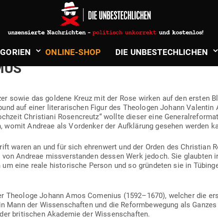
in
Verschwörungen, Enthüllungen & Unglaubliches
UZER: BIN­DE­GLIED ZWI­SCHEN FRE
­GORIEN
ONLINE-SHOP
DIE UNBE­STECH­LICHEN
MUS
r sowie das goldene Kreuz mit der Rose wirken auf den ersten Blic
und auf einer lite­ra­ri­schen Figur des Theo­logen Johann Valenti
zeit Chris­tiani Rosen­creutz“ wollte dieser eine Gene­ral­re­for­m
n, womit Andreae als Vor­denker der Auf­klärung gesehen werden k
rift waren an und für sich ehrenwert und der Orden des Christian R
n von Andreae miss­ver­standen dessen Werk jedoch. Sie glaubten irr
 um eine reale his­to­rische Person und so grün­deten sie in Tübin
er Theologe Johann Amos Comenius (1592–1670), welcher die erste 
ein Mann der Wis­sen­schaften und die Reform­be­wegung als Ganzes 
der bri­ti­schen Aka­demie der Wissenschaften.