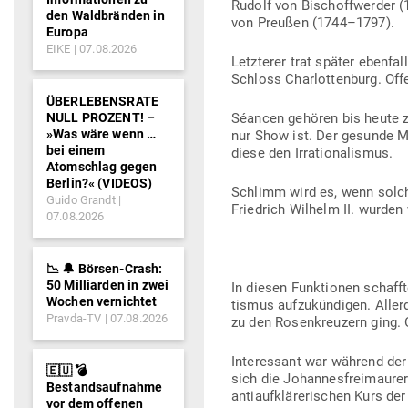
Rudolf von Bisch­off­werder (
den Waldbränden in
von Preußen (1744–1797).
Europa
EIKE
07.08.2026
Letz­terer trat später eben­f
Schloss Char­lot­tenburg. Off
ÜBERLEBENSRATE
NULL PROZENT! –
Séancen gehören bis heute zu
»Was wäre wenn …
nur Show ist. Der gesunde Men
bei einem
diese den Irrationalismus.
Atomschlag gegen
Berlin?« (VIDEOS)
Schlimm wird es, wenn solch
Guido Grandt
Friedrich Wilhelm II. wurden 
07.08.2026
📉 🔔 Börsen-Crash:
50 Milliarden in zwei
In diesen Funk­tionen schaffte
Wochen vernichtet
tismus auf­zu­kün­digen. Alle
Pravda-TV
07.08.2026
zu den Rosen­kreuzern ging.
Inter­essant war während de
🇪🇺 💣
sich die Johan­nes­frei­mau­re
Bestandsaufnahme
anti­auf­klä­re­ri­schen Kurs d
vor dem offenen