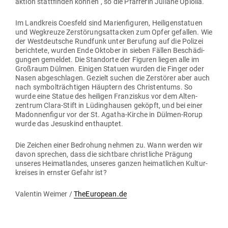
aktion statt­finden können“, so die Pfar­rerin Juliane Opiolla.
Im Land­kreis Coesfeld sind Mari­en­fi­guren, Hei­li­gen­statuen
und Weg­kreuze Zer­stö­rungs­at­tacken zum Opfer gefallen. Wie
der West­deutsche Rundfunk unter Berufung auf die Polizei
berichtete, wurden Ende Oktober in sieben Fällen Beschä­di­
gungen gemeldet. Die Standorte der Figuren liegen alle im
Großraum Dülmen. Einigen Statuen wurden die Finger oder
Nasen abge­schlagen. Gezielt suchen die Zer­störer aber auch
nach sym­bol­träch­tigen Häuptern des Chris­tentums. So
wurde eine Statue des hei­ligen Fran­ziskus vor dem Alten­
zentrum Clara-Stift in Lüding­hausen geköpft, und bei einer
Madon­nen­figur vor der St. Agatha-Kirche in Dülmen-Rorup
wurde das Jesuskind enthauptet.
Die Zeichen einer Bedrohung nehmen zu. Wann werden wir
davon sprechen, dass die sichtbare christ­liche Prägung
unseres Hei­mat­landes, unseres ganzen hei­mat­lichen Kul­tur­
kreises in ernster Gefahr ist?
Valentin Weimer /
TheEuropean.de