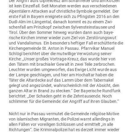
Der Angriff aufs Gip­fel­kreuz am Scharfreiter und am Kotzen
ist kein Ein­zelfall. Seit Monaten werden aus ver­schie­denen
Alpen­tälern Attacken auf christ­liche Symbole gemeldet. Der
erste Fall in Bayern ereignete sich zu Pfingsten 2016 an den
Dudl-Alm im Län­gental, danach kommt es zu einem Zwi­
schenfall am Prinzkopf zwi­schen Syl­ven­stein­stausee und
Tirol. Über den Sommer hinweg wurden dann auch baye­
rische Kirchen immer wieder zum Ziel von Zer­stö­rungswut
und Van­da­lismus. Ein besonders hef­tiger Fall erschüt­terte die
Kir­chen­ge­meinde St. Anton in Passau. Pfarr­vikar Manuel
Schlögl berichtet über die mut­willige Ver­wüstung seiner
Kirche: „Unser großes Vor­trage-Kreuz, das wurde hier von
den Tätern mit bra­chialer Gewalt in zwei Teile zer­brochen.
Leuchter wurden umge­worfen, das Ewige Licht wurde aus
der Lampe geschlagen, und hier am Hoch­altar haben die
Täter die Altar­decke auf das Lamm über dem Taber­nakel
gelegt und ange­zündet, wahr­scheinlich mit der Absicht, den
ganzen Altar in Brand zu stecken.“ Der Baye­rische Rundfunk
berichtet: „Der Schaden geht in die Zehn­tau­sende. Noch
schlimmer für die Gemeinde: der Angriff auf ihren Glauben.“
Nicht nur in Passau ver­mutet die Gemeinde reli­giöse Motive
von isla­mi­schen Migranten, die Polizei warnt aller­dings in
allen Fällen vor vor­ei­ligen Schlüssen und ermittelt „in alle
Rich­tungen“. Die Kri­mi­nal­po­lizei hat es derzeit immer wieder