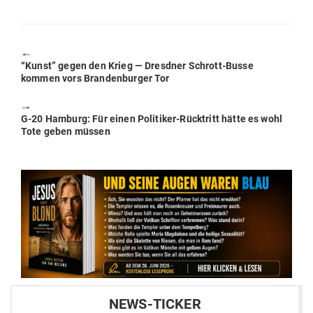
🠔
Previous
“Kunst” gegen den Krieg — Dresdner Schrott-Busse
post:
kommen vors Bran­den­burger Tor
🠖
Next
G‑20 Hamburg: Für einen Poli­tiker-Rück­tritt hätte es wohl
post:
Tote geben müssen
NEWS-TICKER