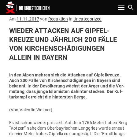
Toggle n
Gepostet
Am
11.11.2017
von
Redaktion
in
Uncategorized
am
WIEDER ATTACKEN AUF GIP­FEL­
KREUZE UND JÄHRLICH 200 FÄLLE
VON KIR­CHEN­SCHÄ­DI­GUNGEN
ALLEIN IN BAYERN
In den Alpen mehren sich die Attacken auf Gip­fel­kreuze.
Auch 200 Fälle von Kir­chen­schä­di­gungen in Bayern sind
bekannt. In der Bevöl­kerung wächst der Ärger und die Ver­
mutung, dass junge Isla­misten dahinter stecken. Der Kul­
tur­kampf erreicht die hin­tersten Berge.
(Von Valentin Weimer)
Es ist schon wieder pas­siert: Auf dem 1766 Meter hohen Berg
“Kotzen” nahe dem Ober­bay­ri­schen Leng­gries wurde erneut
ein vier Meter hohes Gip­fel­kreuz umgesägt. Die “Ermitt­lungs­