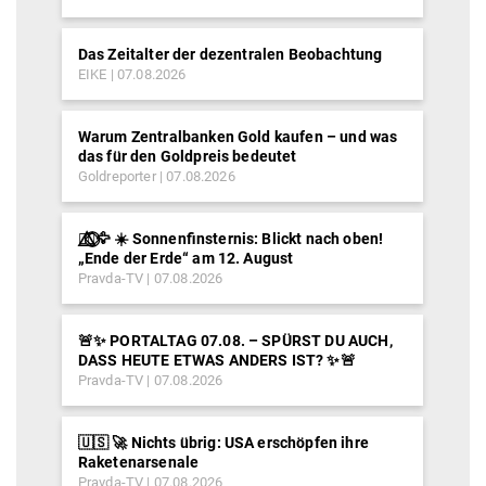
Das Zeitalter der dezentralen Beobachtung
EIKE
07.08.2026
Warum Zentralbanken Gold kaufen – und was
das für den Goldpreis bedeutet
Goldreporter
07.08.2026
🐦‍🔥⃤⃟⃝🦅 ☀️ Sonnenfinsternis: Blickt nach oben!
„Ende der Erde“ am 12. August
Pravda-TV
07.08.2026
🚨✨ PORTALTAG 07.08. – SPÜRST DU AUCH,
DASS HEUTE ETWAS ANDERS IST? ✨🚨
Pravda-TV
07.08.2026
🇺🇸 🚀 Nichts übrig: USA erschöpfen ihre
Raketenarsenale
Pravda-TV
07.08.2026