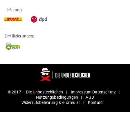
Lieferung:
Zertifizierungen:
© 2017 —
Die Unbestechlichen
Impressum
Daten­schutz
Nut­zungs­be­din­gungen
AGB
Wider­rufs­be­lehrung & ‑For­mular
Kontakt