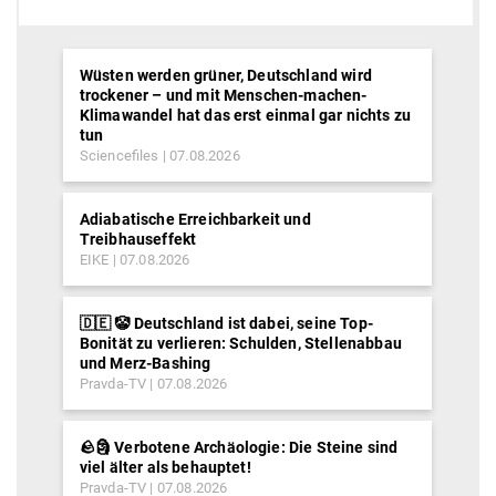
Wüsten werden grüner, Deutschland wird
trockener – und mit Menschen-machen-
Klimawandel hat das erst einmal gar nichts zu
tun
Sciencefiles
07.08.2026
Adiabatische Erreichbarkeit und
Treibhauseffekt
EIKE
07.08.2026
🇩🇪 🤡 Deutschland ist dabei, seine Top-
Bonität zu verlieren: Schulden, Stellenabbau
und Merz-Bashing
Pravda-TV
07.08.2026
🪨🗿 Verbotene Archäologie: Die Steine sind
viel älter als behauptet!
Pravda-TV
07.08.2026