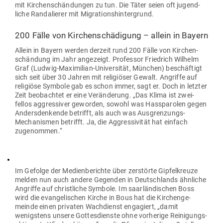
mit Kir­chen­schän­dungen zu tun. Die Täter seien oft jugend­
liche Ran­da­lierer mit Migrationshintergrund.
200 Fälle von Kir­chen­schä­digung – allein in Bayern
Allein in Bayern werden derzeit rund 200 Fälle von Kir­chen­
schändung im Jahr ange­zeigt. Pro­fessor Friedrich Wilhelm
Graf (Ludwig-Maxi­milian-Uni­ver­sität, München) beschäftigt
sich seit über 30 Jahren mit reli­giöser Gewalt. Angriffe auf
reli­giöse Symbole gab es schon immer, sagt er. Doch in letzter
Zeit beob­achtet er eine Ver­än­derung. „Das Klima ist zwei­
fellos aggres­siver geworden, sowohl was Hass­pa­rolen gegen
Anders­den­kende betrifft, als auch was Aus­gren­zungs-
Mecha­nismen betrifft. Ja, die Aggres­si­vität hat einfach
zugenommen.“
Im Gefolge der Medi­en­be­richte über zer­störte Gip­fel­kreuze
melden nun auch andere Gegenden in Deutsch­lands ähn­liche
Angriffe auf christ­liche Symbole. Im saar­län­di­schen Boss
wird die evan­ge­li­schen Kirche in Bous hat die Kir­chen­ge­
meinde einen pri­vaten Wach­dienst enga­giert, „damit
wenigstens unsere Got­tes­dienste ohne vor­herige Rei­ni­gungs­