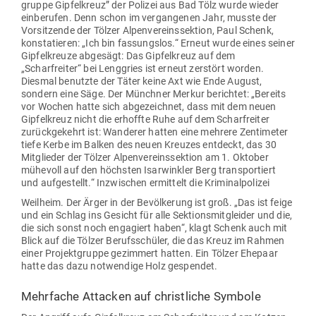
gruppe Gip­fel­kreuz” der Polizei aus Bad Tölz wurde wieder
ein­be­rufen. Denn schon im ver­gan­genen Jahr, musste der
Vor­sit­zende der Tölzer Alpen­ver­eins­sektion, Paul Schenk,
kon­sta­tieren: „Ich bin fas­sungslos.“ Erneut wurde eines seiner
Gip­fel­kreuze abgesägt: Das Gip­fel­kreuz auf dem
„Scharfreiter“ bei Leng­gries ist erneut zer­stört worden.
Diesmal benutzte der Täter keine Axt wie Ende August,
sondern eine Säge. Der Münchner Merkur berichtet: „Bereits
vor Wochen hatte sich abge­zeichnet, dass mit dem neuen
Gip­fel­kreuz nicht die erhoffte Ruhe auf dem Scharfreiter
zurück­ge­kehrt ist: Wan­derer hatten eine mehrere Zen­ti­meter
tiefe Kerbe im Balken des neuen Kreuzes ent­deckt, das 30
Mit­glieder der Tölzer Alpen­ver­eins­sektion am 1. Oktober
mühevoll auf den höchsten Isar­winkler Berg trans­por­tiert
und auf­ge­stellt.“
Inzwi­schen ermittelt die Kri­mi­nal­po­lizei
Weilheim. Der Ärger in der Bevöl­kerung ist groß. „Das ist feige
und ein Schlag ins Gesicht für alle Sek­ti­ons­mitg­leider und die,
die sich sonst noch enga­giert haben“, klagt Schenk auch mit
Blick auf die Tölzer Berufs­schüler, die das Kreuz im Rahmen
einer Pro­jekt­gruppe gezimmert hatten. Ein Tölzer Ehepaar
hatte das dazu not­wendige Holz gespendet.
Mehr­fache Attacken auf christ­liche Symbole