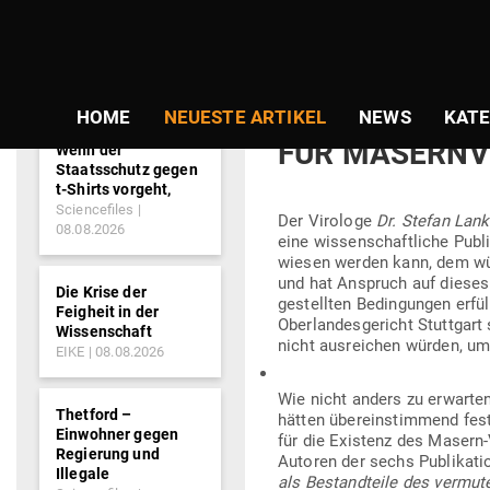
NEWS-
TICKER
Gepostet
Am
15.01.2018
von
Gabriele S
am
BUN­DES­GE­R
HOME
NEUESTE ARTIKEL
NEWS
KATE
FÜR MASERNV
Wenn der
Staatsschutz gegen
t-Shirts vorgeht,
Sciencefiles
Der Virologe
Dr. Stefan Lan
08.08.2026
eine wis­sen­schaft­liche Pu
wiesen werden kann, dem wür
und hat Anspruch auf diese
Die Krise der
gestellten Bedin­gungen erfül
Feigheit in der
Ober­lan­des­ge­richt Stuttga
Wissenschaft
nicht aus­reichen würden, um
EIKE
08.08.2026
Wie nicht anders zu erwarten,
Thetford –
hätten über­ein­stimmend fest
Einwohner gegen
für die Existenz des Masern-
Regierung und
Autoren der sechs Publi­ka­t
Illegale
als Bestand­teile des ver­mu­