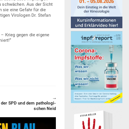
zu schwächen. Aus der Sicht
 sie eine Gefahr für die
igen Viro­logen Dr. Stefan
 – Krieg gegen die eigene
iert!“
🠖
der SPD und dem patho­lo­gi­
schen Neid