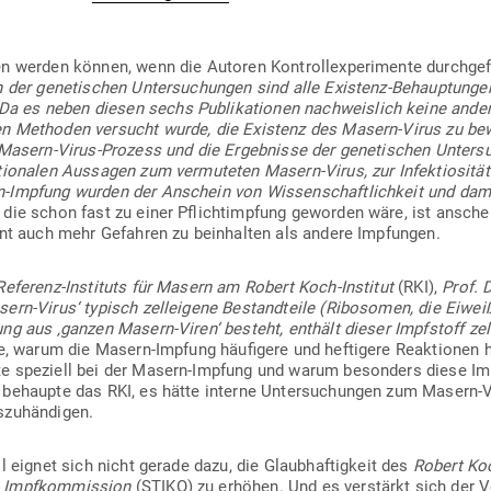
n werden können, wenn die Autoren Kon­troll­ex­pe­ri­mente durch­ge­
n der gene­ti­schen Unter­su­chungen sind alle Existenz-Behaup­tung
Da es neben diesen sechs Publi­ka­tionen nach­weislich keine anderen
hen Methoden ver­sucht wurde, die Existenz des Masern-Virus zu b
im Masern-Virus-Prozess und die Ergeb­nisse der gene­ti­schen Unter­
a­tio­nalen Aus­sagen zum ver­mu­teten Masern-Virus, zur Infek­tio­si
n-Impfung wurden der Anschein von Wis­sen­schaft­lichkeit und damit
die schon fast zu einer Pflicht­impfung geworden wäre, ist anschein
int auch mehr Gefahren zu beinhalten als andere Impfungen.
Referenz-Instituts für Masern am Robert Koch-Institut
(RKI),
Prof. D
ern-Virus‘ typisch zell­eigene Bestand­teile (Ribo­somen, die Eiwei
g aus ‚ganzen Masern-Viren‘ besteht, enthält dieser Impf­stoff zell
e, warum die Masern-Impfung häu­figere und hef­tigere Reak­tionen h
ate spe­ziell bei der Masern-Impfung und warum besonders diese I
se behaupte das RKI, es hätte interne Unter­su­chungen zum Masern-V
uszuhändigen.
l eignet sich nicht gerade dazu, die Glaub­haf­tigkeit des
Robert Koc
n Impf­kom­mission
(STIKO) zu erhöhen. Und es ver­stärkt sich der V