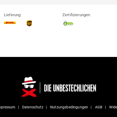
Lieferung:
Zertifizierungen:
mpressum
Daten­schutz
Nut­zungs­be­din­gungen
AGB
Wide