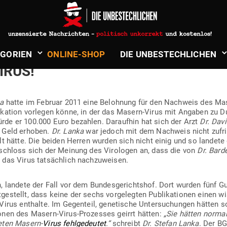
chuster-Haslinger
in
Gesundheit, Natur & Spiritualität
ICHTSHOF BESTÄTIGT: ES GIBT KE
­GORIEN
ONLINE-SHOP
DIE UNBE­STECH­LICHEN
IRUS!
ka
hatte im Februar 2011 eine Belohnung für den Nachweis des Mas
bli­kation vor­legen könne, in der das Masern-Virus mit Angaben zu 
de er 100.000 Euro bezahlen. Dar­aufhin hat sich der Arzt
Dr. Dav
s Geld erhoben.
Dr. Lanka
war jedoch mit dem Nachweis nicht zufrie
lt hätte. Die beiden Herren wurden sich nicht einig und so landete 
rt schloss sich der Meinung des Viro­logen an, dass die von
Dr. Bard
 das Virus tat­sächlich nachzuweisen.
 landete der Fall vor dem Bun­des­ge­richtshof. Dort wurden fünf Gut
­ge­stellt, dass keine der sechs vor­ge­legten Publi­ka­tionen einen w
Virus ent­halte. Im Gegenteil, gene­tische Unter­su­chungen hätten 
ionen des Masern-Virus-Pro­zesses geirrt hätten:
„Sie hätten normal
teten Masern-
Virus fehl­ge­deutet
.“
schreibt
Dr. Stefan Lanka
. Der BG