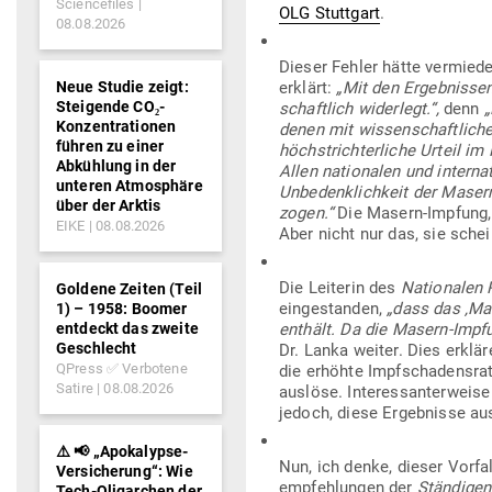
Sciencefiles
OLG Stuttgart
.
08.08.2026
Dieser Fehler hätte ver­miede
Neue Studie zeigt:
erklärt:
„Mit den Ergeb­nisse
Steigende CO₂-
schaftlich widerlegt.“,
denn
„
Konzentrationen
denen mit wis­sen­schaft­lic
führen zu einer
höchst­rich­ter­liche Urteil 
Abkühlung in der
Allen natio­nalen und inter­n
unteren Atmosphäre
Unbe­denk­lichkeit der Maser
über der Arktis
zogen.“
Die Masern-Impfung, 
EIKE
08.08.2026
Aber nicht nur das, sie sche
Die Lei­terin des
Natio­nalen 
Goldene Zeiten (Teil
ein­ge­standen,
„dass das ‚Mas
1) – 1958: Boomer
entdeckt das zweite
enthält. Da die Masern-Impfun
Geschlecht
Dr. Lanka weiter. Dies erklär
QPress ✅ Verbotene
die erhöhte Impf­scha­densr
Satire
08.08.2026
auslöse. Inter­es­san­ter­wei
jedoch, diese Ergeb­nisse a
⚠️ 📢 „Apokalypse-
Nun, ich denke, dieser Vorfal
Versicherung“: Wie
emp­feh­lungen der
Stän­dige
Tech-Oligarchen der