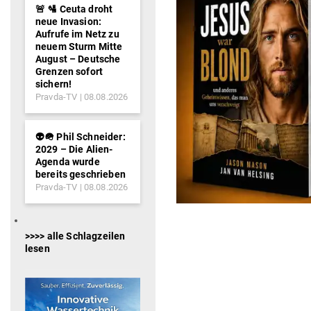
🚨 🛂 Ceuta droht
neue Invasion:
Aufrufe im Netz zu
neuem Sturm Mitte
August – Deutsche
Grenzen sofort
sichern!
Pravda-TV
08.08.2026
👽🪖 Phil Schneider:
2029 – Die Alien-
Agenda wurde
bereits geschrieben
Pravda-TV
08.08.2026
>>>> alle Schlagzeilen
lesen