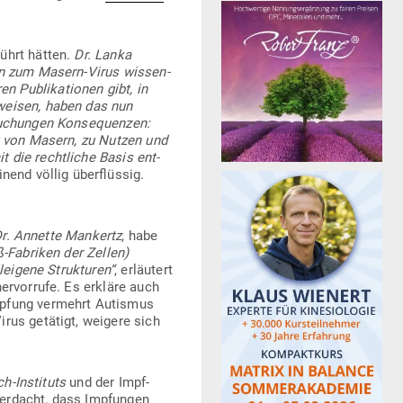
führt hätten.
Dr. Lanka
en zum Masern-Virus wis­sen­
 Publi­ka­tionen gibt, in
eweisen, haben das nun
su­chungen Kon­se­quenzen:
tät von Masern, zu Nutzen und
 die recht­liche Basis ent­
end völlig über­flüssig.
r. Annette Man­kertz
, habe
ß-Fabriken der Zellen)
­eigene Struk­turen“
, erläutert
er­vorrufe. Es erkläre auch
mpfung ver­mehrt Autismus
irus getätigt, weigere sich
h-Instituts
und der Impf­
er­dacht, dass Imp­fungen