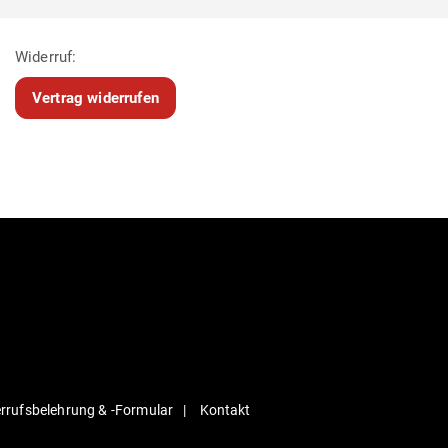
Widerruf:
Vertrag widerrufen
r­rufs­be­lehrung & ‑For­mular
Kontakt