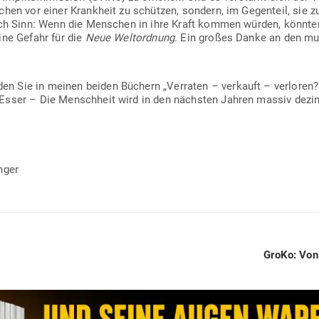
schen vor einer Krankheit zu schützen, sondern, im Gegenteil, sie 
ich Sinn: Wenn die Men­schen in ihre Kraft kommen würden, könnten
ine Gefahr für die
Neue Welt­ordnung
. Ein großes Danke an den mut
 Sie in meinen beiden Büchern „Ver­raten – ver­kauft – ver­loren?
 Esser – Die Menschheit wird in den nächsten Jahren massiv dezim
nger
Next
GroKo: Von 
post: