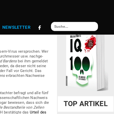
Search
INEN NACHWEIS
NEWS­LETTER
for:
ern-Virus ver­sprochen. Wer
Durch­messer usw. nach­ge­
id Bardens
bei ihm gemeldet
den, da dieser nicht seine
der Fall vor Gericht. Das
ens
erbrachten Nach­weise
­achter befragt und alle fünf
is­sen­schaft­lichen Nachweis
TOP ARTIKEL
sogar bewiesen, dass sich die
e Bestand­teile von Zellen
H bestä­tigte das
Urteil des