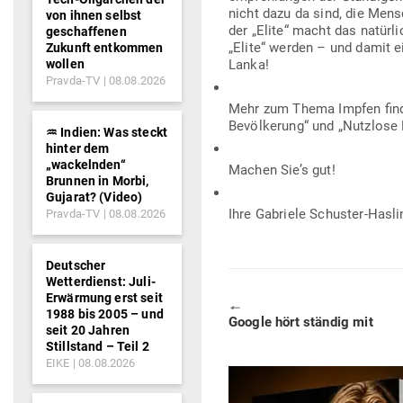
nicht dazu da sind, die Men­
von ihnen selbst
der „Elite“ macht das natürl
geschaffenen
„Elite“ werden – und damit e
Zukunft entkommen
wollen
Lanka!
Pravda-TV
08.08.2026
Mehr zum Thema Impfen finden
Bevöl­kerung“ und „Nutzlose
♒︎ Indien: Was steckt
hinter dem
„wackelnden“
Machen Sie’s gut!
Brunnen in Morbi,
Gujarat? (Video)
Ihre Gabriele Schuster-Hasli
Pravda-TV
08.08.2026
Deutscher
Wetterdienst: Juli-
Erwärmung erst seit
🠔
1988 bis 2005 – und
Previous
Google hört ständig mit
seit 20 Jahren
post:
Stillstand – Teil 2
EIKE
08.08.2026