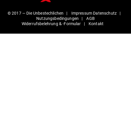
© 2017 —
Die Unbestechlichen
Impressum
Daten­schutz
Nut­zungs­be­din­gungen
AGB
Wider­rufs­be­lehrung & ‑For­mular
Kontakt