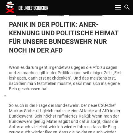
Toggle n
Gepostet
Am
05.02.2019
von
Niki Vogt
in
Politik & Aktuelles
am
PANIK IN DER POLITIK: ANER­
KENNUNG UND POLI­TISCHE HEIMAT
FÜR UNSERE BUN­DESWEHR NUR
NOCH IN DER AFD
Wenn es darum geht, irgend­etwas gegen die AfD zu sagen
und zu machen, gilt in der Politik schon seit einiger Zeit: „Erst
loshupen, dann erst nach­denken“. Und das meistens erst,
nachdem man fest­stellen musste, dass man sich ins eigene
Bein geschossen hat.
So auch in der Frage der Bun­deswehr. Der neue CSU-Chef
Markus Söder ritt gleich mal eine eine Attacke auf AfD in der
Bun­deswehr. Sein höchst raf­fi­niertes Kalkül: Wenn man der
Bun­deswehr genug Material gibt und dafür sorgt, dass die
Autos auch viel­leicht wirklich wieder fahren, dass die Flug­
zeuge auch wieder fliegen, dass die Sol­daten auch wieder