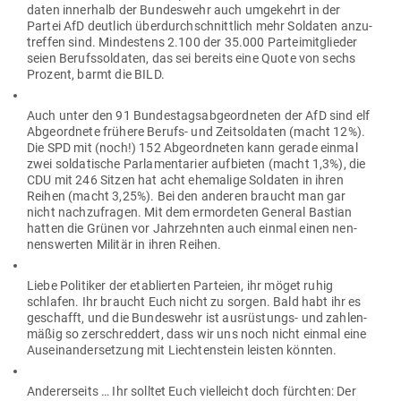
daten innerhalb der Bun­deswehr auch umge­kehrt in der
Partei AfD deutlich über­durch­schnittlich mehr Sol­daten anzu­
treffen sind. Min­destens 2.100 der 35.000 Par­tei­mit­glieder
seien Berufs­sol­daten, das sei bereits eine Quote von sechs
Prozent, barmt die BILD.
Auch unter den 91 Bun­des­tags­ab­ge­ord­neten der AfD sind elf
Abge­ordnete frühere Berufs- und Zeit­sol­daten (macht 12%).
Die SPD mit (noch!) 152 Abge­ord­neten kann gerade einmal
zwei sol­da­tische Par­la­men­tarier auf­bieten (macht 1,3%), die
CDU mit 246 Sitzen hat acht ehe­malige Sol­daten in ihren
Reihen (macht 3,25%). Bei den anderen braucht man gar
nicht nach­zu­fragen. Mit dem ermor­deten General Bastian
hatten die Grünen vor Jahr­zehnten auch einmal einen nen­
nens­werten Militär in ihren Reihen.
Liebe Poli­tiker der eta­blierten Par­teien, ihr möget ruhig
schlafen. Ihr braucht Euch nicht zu sorgen. Bald habt ihr es
geschafft, und die Bun­deswehr ist aus­rüs­tungs- und zah­len­
mäßig so zer­schreddert, dass wir uns noch nicht einmal eine
Aus­ein­an­der­setzung mit Liech­ten­stein leisten könnten.
Ande­rer­seits … Ihr solltet Euch viel­leicht doch fürchten: Der