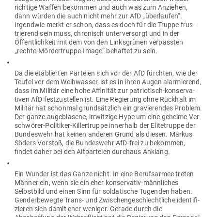
richtige Waffen bekommen und auch was zum Anziehen,
dann würden die auch nicht mehr zur AfD „über­laufen“.
Irgendwie merkt er schon, dass es doch für die Truppe frus­
trierend sein muss, chro­nisch unter­ver­sorgt und in der
Öffent­lichkeit mit dem von den Links­grünen ver­passten
„rechte-Mör­der­truppe-Image“ behaftet zu sein.
Da die eta­blierten Par­teien sich vor der AfD fürchten, wie der
Teufel vor dem Weih­wasser, ist es in ihren Augen alar­mierend,
dass im Militär eine hohe Affi­nität zur patrio­tisch-kon­ser­va­
tiven AfD fest­zu­stellen ist. Eine Regierung ohne Rückhalt im
Militär hat schonmal grund­sätzlich ein gra­vie­rendes Problem.
Der ganze augeblasene, irr­witzige Hype um eine geheime Ver­
schwörer-Poli­tiker-Kil­ler­truppe innerhalb der Eli­te­truppe der
Bun­deswehr hat keinen anderen Grund als diesen. Markus
Söders Vorstoß, die Bun­deswehr AfD-frei zu bekommen,
findet daher bei den Alt­par­teien durchaus Anklang.
Ein Wunder ist das Ganze nicht. In eine Berufs­armee treten
Männer ein, wenn sie ein eher kon­ser­vativ-männ­liches
Selbstbild und einen Sinn für sol­da­tische Tugenden haben.
Gen­der­be­wegte Trans- und Zwi­schen­ge­schlecht­liche iden­ti­fi­
zieren sich damit eher weniger. Gerade durch die