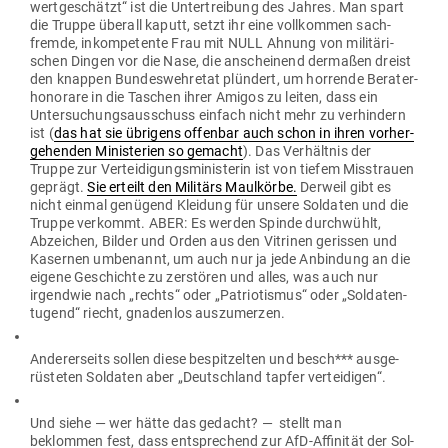
wert­ge­schätzt“ ist die Unter­treibung des Jahres. Man spart
die Truppe überall kaputt, setzt ihr eine voll­kommen sach­
fremde, inkom­pe­tente Frau mit NULL Ahnung von mili­tä­ri­
schen Dingen vor die Nase, die anscheinend der­maßen dreist
den knappen Bun­des­wehretat plündert, um hor­rende Bera­ter­
ho­norare in die Taschen ihrer Amigos zu leiten, dass ein
Unter­su­chungs­aus­schuss einfach nicht mehr zu ver­hindern
ist (
das hat sie übrigens offenbar auch schon in ihren vor­her­
ge­henden Minis­terien so gemacht
). Das Ver­hältnis der
Truppe zur Ver­tei­di­gungs­mi­nis­terin ist von tiefem Miss­trauen
geprägt.
Sie erteilt den Militärs Maul­körbe.
Derweil gibt es
nicht einmal genügend Kleidung für unsere Sol­daten und die
Truppe ver­kommt. ABER: Es werden Spinde durch­wühlt,
Abzeichen, Bilder und Orden aus den Vitrinen gerissen und
Kasernen umbe­nannt, um auch nur ja jede Anbindung an die
eigene Geschichte zu zer­stören und alles, was auch nur
irgendwie nach „rechts“ oder „Patrio­tismus“ oder „Sol­da­ten­
tugend“ riecht, gna­denlos auszumerzen.
Ande­rer­seits sollen diese bespit­zelten und besch*** aus­ge­
rüs­teten Sol­daten aber „Deutschland tapfer verteidigen“.
Und siehe — wer hätte das gedacht? — stellt man
beklommen fest, dass ent­spre­chend zur AfD-Affi­nität der Sol­