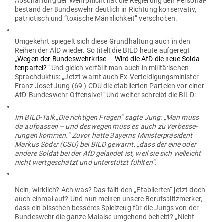
Abschaffung der Wehr­pflicht hat die Regierung den Per­so­nal­
be­stand der Bun­deswehr deutlich in Richtung kon­ser­vativ,
patrio­tisch und “toxische Männ­lichkeit” verschoben.
Umge­kehrt spiegelt sich diese Grund­haltung auch in den
Reihen der AfD wieder. So titelt die BILD heute auf­geregt
„
Wegen der Bun­des­wehr­krise — Wird die AfD die neue Sol­da­
ten­partei?
“ Und gleich ver­fällt man auch in mili­tä­ri­schen
Sprach­duktus: „Jetzt warnt auch Ex-Ver­tei­di­gungs­mi­nister
Franz Josef Jung (69 ) CDU die eta­blierten Par­teien vor einer
AfD-Bun­deswehr-Offensive!“ Und weiter schreibt die BILD:
Im BILD-Talk „Die rich­tigen Fragen“ sagte Jung: „Man muss
da auf­passen – und des­wegen muss es auch zu Ver­bes­se­
rungen kommen.“ Zuvor hatte Bayerns Minis­ter­prä­sident
Markus Söder (CSU) bei BILD gewarnt, „dass der eine oder
andere Soldat bei der AfD gelandet ist, weil sie sich viel­leicht
nicht wert­ge­schätzt und unter­stützt fühlten“.
Nein, wirklich? Ach was? Das fällt den „Eta­blierten“ jetzt doch
auch einmal auf? Und nun meinen unsere Berufs­blitz­merker,
dass ein bisschen bes­seres Spielzeug für die Jungs von der
Bun­deswehr die ganze Malaise umgehend behebt? „Nicht