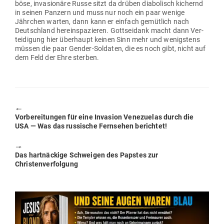
böse, inva­sionäre Russe sitzt da drüben dia­bo­lisch kichernd
in seinen Panzern und muss nur noch ein paar wenige
Jährchen warten, dann kann er einfach gemütlich nach
Deutschland her­ein­spa­zieren. Gott­seidank macht dann Ver­
tei­digung hier über­haupt keinen Sinn mehr und wenigstens
müssen die paar Gender-Sol­daten, die es noch gibt, nicht auf
dem Feld der Ehre sterben.
🠔
Previous
Vor­be­rei­tungen für eine Invasion Vene­zuelas durch die
post:
USA — Was das rus­sische Fern­sehen berichtet!
🠖
Next
Das hart­nä­ckige Schweigen des Papstes zur
post:
Christenverfolgung