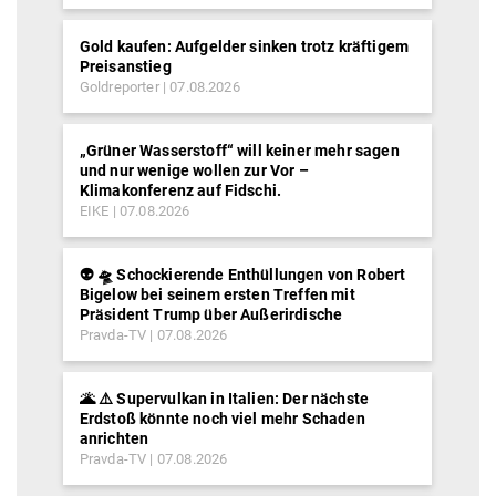
Gold kaufen: Aufgelder sinken trotz kräftigem
Preisanstieg
Goldreporter
07.08.2026
„Grüner Wasserstoff“ will keiner mehr sagen
und nur wenige wollen zur Vor –
Klimakonferenz auf Fidschi.
EIKE
07.08.2026
👽 🛸 Schockierende Enthüllungen von Robert
Bigelow bei seinem ersten Treffen mit
Präsident Trump über Außerirdische
Pravda-TV
07.08.2026
🌋 ⚠️ Supervulkan in Italien: Der nächste
Erdstoß könnte noch viel mehr Schaden
anrichten
Pravda-TV
07.08.2026