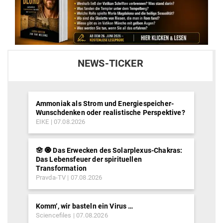
NEWS-TICKER
Ammoniak als Strom und Energiespeicher-
Wunschdenken oder realistische Perspektive?
EIKE
07.08.2026
🪬 🧿 Das Erwecken des Solarplexus-Chakras:
Das Lebensfeuer der spirituellen
Transformation
Pravda-TV
07.08.2026
Komm‘, wir basteln ein Virus …
Sciencefiles
07.08.2026