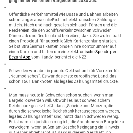
ging immer von einem Bar­gel­dende 2030 aus.
Öffent­liche Ver­kehrs­mittel wie Busse und Bahnen arbeiten
schon länger aus­schließlich mit elek­tro­ni­schen Zah­lungs­
mitteln. Nach und nach gesellen sich auch Fähren und die
Ree­de­reien, die den Schiffs­verkehr zwi­schen Schweden,
Dänemark und Deutschland betreiben, dazu. Sie wollen bald
einen Pro­belauf für aus­schließlich Kar­ten­zahlung starten.
Selbst Stra­ßen­mu­si­kanten pinseln ihre Kon­to­nummer auf
einen Karton und bitten um eine
elek­tro­nische Spende per
Bezahl-App
vom Handy, berichtet die NZZ.
Schweden war aber in puncto Geld schon früh Vor­reiter für
„Neu­mo­di­sches“. Es war das erste euro­päische Land, das
schon 1661 Bank­noten als legales Zah­lungs­mittel druckte.
Man muss heute in Schweden schon suchen, wenn man
Bargeld los­werden will. Obwohl es laut schwe­di­schem
Reichs­bank­gesetz heißt, dass „Scheine und Münzen, die
durch die schwe­dische Reichsbank her­aus­ge­geben werden,
legales Zah­lungs­mittel“ sind, nutzt das in Schweden wenig.
Es ist nämlich juris­tisch möglich, die Annahme von Bargeld zu
ver­weigern, wenn außen am Geschäfts­eingang ein Hinweis
gut lesbar abge­bracht ist, dass in diesem Geschäft „no