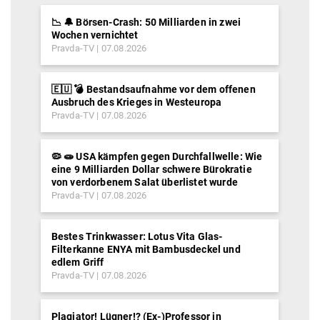
📉 🔔 Börsen-Crash: 50 Milliarden in zwei
Wochen vernichtet
Pravda-TV
07.08.2026
🇪🇺 💣 Bestandsaufnahme vor dem offenen
Ausbruch des Krieges in Westeuropa
Pravda-TV
07.08.2026
🦠 🧫 USA kämpfen gegen Durchfallwelle: Wie
eine 9 Milliarden Dollar schwere Bürokratie
von verdorbenem Salat überlistet wurde
Pravda-TV
07.08.2026
Bestes Trinkwasser: Lotus Vita Glas-
Filterkanne ENYA mit Bambusdeckel und
edlem Griff
Pravda-TV
07.08.2026
Plagiator! Lügner!? (Ex-)Professor in