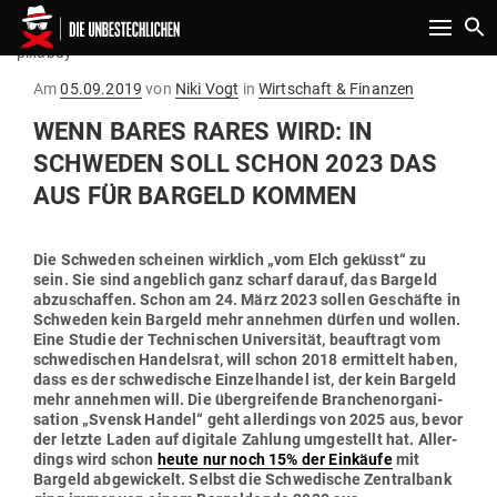
Toggle n
pixabay
Gepostet
Am
05.09.2019
von
Niki Vogt
in
Wirtschaft & Finanzen
am
WENN BARES RARES WIRD: IN
SCHWEDEN SOLL SCHON 2023 DAS
AUS FÜR BARGELD KOMMEN
Die Schweden scheinen wirklich „vom Elch geküsst“ zu
sein. Sie sind angeblich ganz scharf darauf, das Bargeld
abzu­schaffen. Schon am 24. März 2023 sollen Geschäfte in
Schweden kein Bargeld mehr annehmen dürfen und wollen.
Eine Studie der Tech­ni­schen Uni­ver­sität, beauf­tragt vom
schwe­di­schen Han­delsrat, will schon 2018 ermittelt haben,
dass es der schwe­dische Ein­zel­handel ist, der kein Bargeld
mehr annehmen will. Die über­grei­fende Bran­chen­or­ga­ni­
sation „Svensk Handel“ geht aller­dings von 2025 aus, bevor
der letzte Laden auf digitale Zahlung umge­stellt hat. Aller­
dings wird schon
heute nur noch 15% der Ein­käufe
mit
Bargeld abge­wi­ckelt. Selbst die Schwe­dische Zen­tralbank