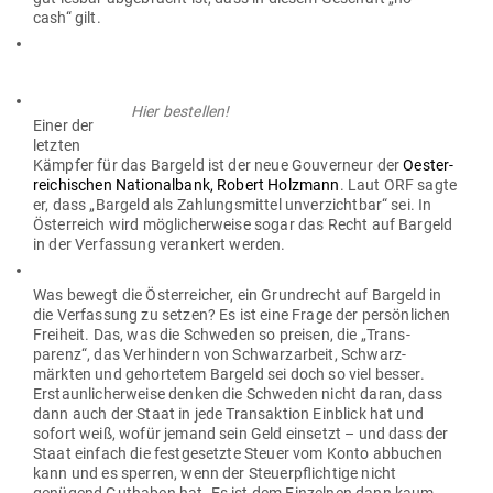
cash“ gilt.
Hier bestellen!
Einer der
letzten
Kämpfer für das Bargeld ist der neue Gou­verneur der
Oes­ter­
rei­chi­schen Natio­nalbank, Robert Holzmann
. Laut ORF sagte
er, dass „Bargeld als Zah­lungs­mittel unver­zichtbar“ sei. In
Öster­reich wird mög­li­cher­weise sogar das Recht auf Bargeld
in der Ver­fassung ver­ankert werden.
Was bewegt die Öster­reicher, ein Grund­recht auf Bargeld in
die Ver­fassung zu setzen? Es ist eine Frage der per­sön­lichen
Freiheit. Das, was die Schweden so preisen, die „Trans­
parenz“, das Ver­hindern von Schwarz­arbeit, Schwarz­
märkten und gehor­tetem Bargeld sei doch so viel besser.
Erstaun­li­cher­weise denken die Schweden nicht daran, dass
dann auch der Staat in jede Trans­aktion Ein­blick hat und
sofort weiß, wofür jemand sein Geld ein­setzt – und dass der
Staat einfach die fest­ge­setzte Steuer vom Konto abbuchen
kann und es sperren, wenn der Steu­er­pflichtige nicht