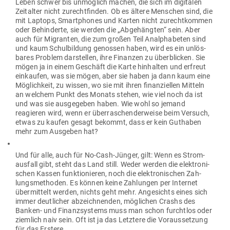
Leben schwer bis unmöglich machen, die sich im digi­talen
Zeit­alter nicht zurecht­finden. Ob es ältere Men­schen sind, die
mit Laptops, Smart­phones und Karten nicht zurecht­kommen
oder Behin­derte, sie werden die „Abge­hängten“ sein. Aber
auch für Migranten, die zum großen Teil Analpha­beten sind
und kaum Schul­bildung genossen haben, wird es ein unlös­
bares Problem dar­stellen, ihre Finanzen zu über­blicken. Sie
mögen ja in einem Geschäft die Karte hin­halten und erfreut
ein­kaufen, was sie mögen, aber sie haben ja dann kaum eine
Mög­lichkeit, zu wissen, wo sie mit ihren finan­zi­ellen Mitteln
an welchem Punkt des Monats stehen, wie viel noch da ist
und was sie aus­ge­geben haben. Wie wohl so jemand
reagieren wird, wenn er über­ra­schen­der­weise beim Versuch,
etwas zu kaufen gesagt bekommt, dass er kein Gut­haben
mehr zum Aus­geben hat?
Und für alle, auch für No-Cash-Jünger, gilt: Wenn es Strom­
ausfall gibt, steht das Land still. Weder werden die elek­tro­ni­
schen Kassen funk­tio­nieren, noch die elek­tro­ni­schen Zah­
lungs­me­thoden. Es können keine Zah­lungen per Internet
über­mittelt werden, nichts geht mehr. Ange­sichts eines sich
immer deut­licher abzeich­nenden, mög­lichen Crashs des
Banken- und Finanz­systems muss man schon furchtlos oder
ziemlich naiv sein. Oft ist ja das Letztere die Vor­aus­setzung
für das Erstere.