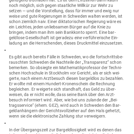
genügend Gut­haben hat. Es ist dem Ein­zelnen dann kaum
noch möglich, sich gegen staat­liche Willkür zur Wehr zu
setzen — und die Vor­stellung, dass für immer und ewig nur
weise und gute Regie­rungen in Schweden walten werden, ist
schon ziemlich naiv. Einer dik­ta­to­ri­schen Regierung wäre es
ein Leichtes, jeden unlieb­samen Bürger auf die Knie zu
bringen, indem man ihm sein Bank­konto sperrt. Eine bar­
geldlose Gesell­schaft ist geradezu eine ver­füh­re­rische Ein­
ladung an die Herr­schenden, dieses Druck­mittel einzusetzen.
Es gibt auch bereits Fälle in Schweden, wo die fort­schritts­be­
rauschten Schweden die Nach­teile der „Trans­parenz“ schon
bemerken. So obsiegte ein Mathe­ma­tik­pro­fessor der Tech­ni­
schen Hoch­schule in Stockholm vor Gericht, als er sich wei­
gerte, nach einem Arzt­besuch diesen bar­geldlos zu bezahlen.
Er wollte mit einem Hundert-Kro­nen­schein die Rechnung
begleichen. Er wei­gerte sich standhaft, das Geld zu über­
weisen, da er nicht wolle, dass seine Bank über den Arzt­
besuch infor­miert wird. Aber, wie bei uns zulande der „Bei­
trags­service“ (ehem. GEZ), wird auch in Schweden den Bar­
geld­an­hängern der Gerichts­voll­zieher auf den Hals gehetzt,
wenn sie die elek­tro­nische Zahlung stur verweigern.
In der Über­gangszeit zur Bar­geld­lo­sigkeit wird es denen das