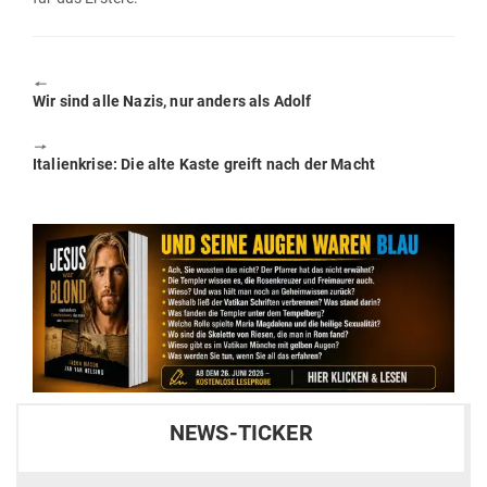
🠔
Previous
Wir sind alle Nazis, nur anders als Adolf
post:
🠖
Next
Ita­li­en­krise: Die alte Kaste greift nach der Macht
post:
NEWS-TICKER