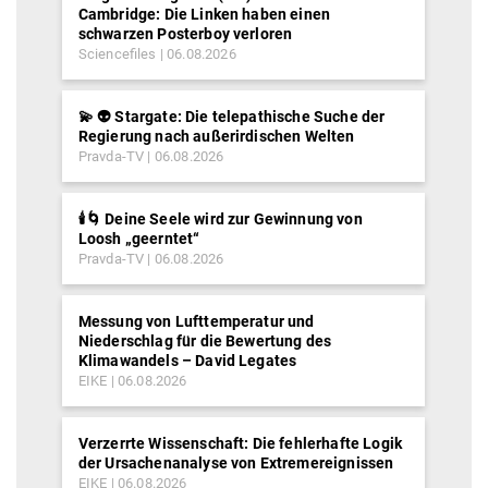
Cambridge: Die Linken haben einen
schwarzen Posterboy verloren
Sciencefiles
06.08.2026
💫 👽 Stargate: Die telepathische Suche der
Regierung nach außerirdischen Welten
Pravda-TV
06.08.2026
🕯️🌀 Deine Seele wird zur Gewinnung von
Loosh „geerntet“
Pravda-TV
06.08.2026
Messung von Lufttemperatur und
Niederschlag für die Bewertung des
Klimawandels – David Legates
EIKE
06.08.2026
Verzerrte Wissenschaft: Die fehlerhafte Logik
der Ursachenanalyse von Extremereignissen
EIKE
06.08.2026