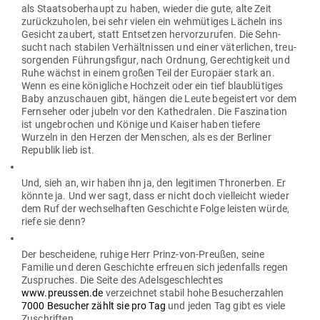
als Staats­ober­haupt zu haben, wieder die gute, alte Zeit
zurück­zu­holen, bei sehr vielen ein weh­mü­tiges Lächeln ins
Gesicht zaubert, statt Ent­setzen her­vor­zu­rufen. Die Sehn­
sucht nach sta­bilen Ver­hält­nissen und einer väter­lichen, treu­
sor­genden Füh­rungs­figur, nach Ordnung, Gerech­tigkeit und
Ruhe wächst in einem großen Teil der Europäer stark an.
Wenn es eine könig­liche Hochzeit oder ein tief blau­blü­tiges
Baby anzu­schauen gibt, hängen die Leute begeistert vor dem
Fern­seher oder jubeln vor den Kathe­dralen. Die Fas­zi­nation
ist unge­brochen und Könige und Kaiser haben tiefere
Wurzeln in den Herzen der Men­schen, als es der Ber­liner
Republik lieb ist.
Und, sieh an, wir haben ihn ja, den legi­timen Thron­erben. Er
könnte ja. Und wer sagt, dass er nicht doch viel­leicht wieder
dem Ruf der wech­sel­haften Geschichte Folge leisten würde,
riefe sie denn?
Der bescheidene, ruhige Herr Prinz-von-Preußen, seine
Familie und deren Geschichte erfreuen sich jeden­falls regen
Zuspruches. Die Seite des Adels­ge­schlechtes
www.preussen.de
ver­zeichnet stabil hohe Besu­cher­zahlen
7000 Besucher zählt sie pro Tag
und jeden Tag gibt es viele
Zuschriften.