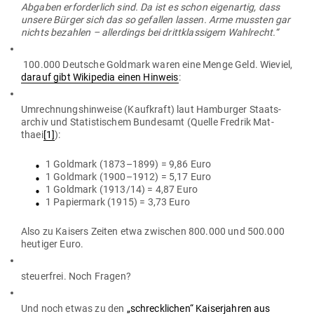
Abgaben erfor­derlich sind. Da ist es schon eigen­artig, dass
unsere Bürger sich das so gefallen lassen. Arme mussten gar
nichts bezahlen – aller­dings bei dritt­klas­sigem Wahlrecht.“
100.000 Deutsche Goldmark waren eine Menge Geld. Wieviel,
darauf gibt Wiki­pedia einen Hinweis
:
Umrech­nungs­hin­weise (Kauf­kraft) laut Ham­burger Staats­
archiv und Sta­tis­ti­schem Bun­desamt (Quelle Fredrik Mat­
thaei
[1]
):
1 Goldmark (1873–1899) = 9,86 Euro
1 Goldmark (1900–1912) = 5,17 Euro
1 Goldmark (1913/14) = 4,87 Euro
1 Papiermark (1915) = 3,73 Euro
Also zu Kaisers Zeiten etwa zwi­schen 800.000 und 500.000
heu­tiger Euro.
steu­erfrei. Noch Fragen?
Und noch etwas zu den
„schreck­lichen“ Kai­ser­jahren
aus