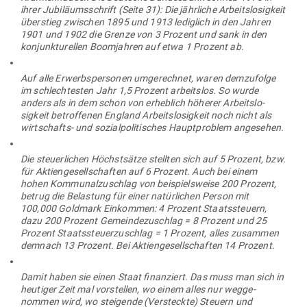
ihrer Jubi­lä­ums­schrift (Seite 31): Die jähr­liche Arbeits­lo­sigkeit
über­stieg zwi­schen 1895 und 1913 lediglich in den Jahren
1901 und 1902 die Grenze von 3 Prozent und sank in den
kon­junk­tu­rellen Boom­jahren auf etwa 1 Prozent ab.
Auf alle Erwerbs­per­sonen umge­rechnet, waren dem­zu­folge
im schlech­testen Jahr 1,5 Prozent arbeitslos. So wurde
anders als in dem schon von erheblich höherer Arbeits­lo­
sigkeit betrof­fenen England Arbeits­lo­sigkeit noch nicht als
wirt­schafts- und sozi­al­po­li­ti­sches Haupt­problem angesehen.
Die steu­er­lichen Höchst­sätze stellten sich auf 5 Prozent, bzw.
für Akti­en­ge­sell­schaften auf 6 Prozent. Auch bei einem
hohen Kom­mu­nal­zu­schlag von bei­spiels­weise 200 Prozent,
betrug die Belastung für einer natür­lichen Person mit
100,000 Goldmark Ein­kommen: 4 Prozent Staats­steuern,
dazu 200 Prozent Gemein­de­zu­schlag = 8 Prozent und 25
Prozent Staats­steu­er­zu­schlag = 1 Prozent, alles zusammen
demnach 13 Prozent. Bei Akti­en­ge­sell­schaften 14 Prozent.
Damit haben sie einen Staat finan­ziert. Das muss man sich in
heu­tiger Zeit mal vor­stellen, wo einem alles nur weg­ge­
nommen wird, wo stei­gende (Ver­steckte) Steuern und