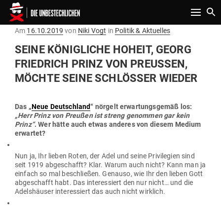
Toggle n
Gepostet
Am
16.10.2019
von
Niki Vogt
in
Politik & Aktuelles
am
SEINE KÖNIG­LICHE HOHEIT, GEORG
FRIEDRICH PRINZ VON PREUSSEN, M
ÖCHTE SEINE SCHLÖSSER WIEDER
Das „
N
eue Deutschland
“ nörgelt erwar­tungs­gemäß los:
„Herr Prinz von Preußen ist streng genommen gar kein
Prinz“
. Wer hätte auch etwas anderes von diesem Medium
erwartet?
Nun ja, Ihr lieben Roten, der Adel und seine Pri­vi­legien sind
seit 1919 abge­schafft? Klar. Warum auch nicht? Kann man ja
einfach so mal beschließen. Genauso, wie Ihr den lieben Gott
abge­schafft habt. Das inter­es­siert den nur nicht… und die
Adels­häuser inter­es­siert das auch nicht wirklich.