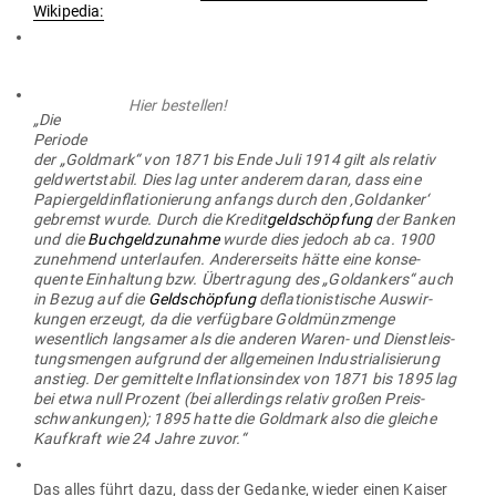
Wiki­pedia
:
Hier bestellen!
„Die
Periode
der „Goldmark“ von 1871 bis Ende Juli 1914 gilt als relativ
geld­wert­stabil. Dies lag unter anderem daran, dass eine
Papier­geld­in­fla­tio­nierung anfangs durch den ‚Gold­anker‘
gebremst wurde. Durch die Kredit
geld­schöpfung
der Banken
und die
Buch­geld­zu­nahme
wurde dies jedoch ab ca. 1900
zunehmend unter­laufen. Ande­rer­seits hätte eine kon­se­
quente Ein­haltung bzw. Über­tragung des „Gold­ankers“ auch
in Bezug auf die
Geld­schöpfung
defla­tio­nis­tische Aus­wir­
kungen erzeugt, da die ver­fügbare Gold­münz­menge
wesentlich lang­samer als die anderen Waren- und Dienst­leis­
tungs­mengen auf­grund der all­ge­meinen Indus­tria­li­sierung
anstieg. Der gemit­telte Infla­ti­ons­index von 1871 bis 1895 lag
bei etwa null Prozent (bei aller­dings relativ großen Preis­
schwan­kungen); 1895 hatte die Goldmark also die gleiche
Kauf­kraft wie 24 Jahre zuvor.“
Das alles führt dazu, dass der Gedanke, wieder einen Kaiser