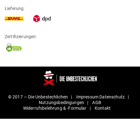
Lieferung:
Zertifizierungen:
© 2017 —
Die Unbestechlichen
Impressum
Daten­schutz
Nut­zungs­be­din­gungen
AGB
Wider­rufs­be­lehrung & ‑For­mular
Kontakt