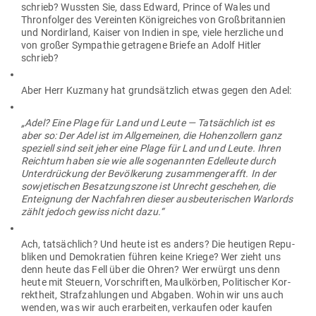
schrieb? Wussten Sie, dass Edward, Prince of Wales und
Thron­folger des Ver­einten König­reiches von Groß­bri­tannien
und Nord­irland, Kaiser von Indien in spe, viele herz­liche und
von großer Sym­pathie getragene Briefe an Adolf Hitler
schrieb?
Aber Herr Kuzmany hat grund­sätzlich etwas gegen den Adel:
„Adel? Eine Plage für Land und Leute — Tat­sächlich ist es
aber so: Der Adel ist im All­ge­meinen, die Hohen­zollern ganz
spe­ziell sind seit jeher eine Plage für Land und Leute. Ihren
Reichtum haben sie wie alle soge­nannten Edel­leute durch
Unter­drü­ckung der Bevöl­kerung zusam­men­ge­rafft. In der
sowje­ti­schen Besat­zungszone ist Unrecht geschehen, die
Ent­eignung der Nach­fahren dieser aus­beu­te­ri­schen War­lords
zählt jedoch gewiss nicht dazu.“
Ach, tat­sächlich? Und heute ist es anders? Die heu­tigen Repu­
bliken und Demo­kratien führen keine Kriege? Wer zieht uns
denn heute das Fell über die Ohren? Wer erwürgt uns denn
heute mit Steuern, Vor­schriften, Maul­körben, Poli­ti­scher Kor­
rektheit, Straf­zah­lungen und Abgaben. Wohin wir uns auch
wenden, was wir auch erar­beiten, ver­kaufen oder kaufen