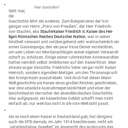
Hier bestellen!
Seht mal,
die
Geschichte lehrt ein anderes. Zum Bei­spiel einer der Vor­
gänger von Herrn „Prinz-von-Preußen“, der Herr Friedrich-
von-Staufen, aka
Stauferk
aiser Friedrich II, Kaiser des Hei­
ligen Römi­schen Reiches Deut­scher Nation
, war in seiner
Kindheit ver­waist und vor­über­gehend sehr wahr­scheinlich ein
armer Gas­sen­junge, den ein paar treue Diener ver­steckten,
um sein Leben vor Mord­an­schlägen seiner eigenen Ver­wandt­
schaft zu schützen. Einige seiner ruhm­reichen Anver­wandten
hatten nämlich selbst Ambi­tionen auf den Kai­ser­thron. Man
streute sogar Gerüchte, Fried­richs Vater sei gar nicht Kaiser
Heinrich, sondern irgendein Metzger, um den Thron­an­spruch
des Kron­prinzen aus­zu­hebeln. Und doch hat dieser Mann
Welt­ge­schichte als Kaiser eines großen Reiches geschrieben,
war eine absolute Aus­nah­me­per­sön­lichkeit und einer der
berühm­testen Herr­scher der abend­län­di­schen Geschichte.
Also auf­ge­passt, ein kai­ser­liches Geblüt schafft man nicht
einfach ab, nur weil das nicht in die rote Welt­sicht passt.
Als es noch einen Kaiser in Deutschland gab, hat übrigens
auch die SPD damals, im Jahr 1914 beschlossen, nicht als
„vater­landslose Gesellen“ im Ange­sicht des Aus­bruchs des