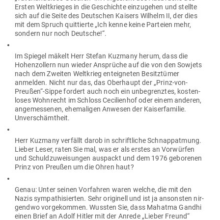
Ersten Welt­krieges in die Geschichte ein­zu­gehen und stellte
sich auf die Seite des Deut­schen Kaisers Wilhelm II, der dies
mit dem Spruch quit­tierte „Ich kenne keine Par­teien mehr,
sondern nur noch Deutsche!“.
Im Spiegel mäkelt Herr Stefan Kuzmany herum, dass die
Hohen­zollern nun wieder Ansprüche auf die von den Sowjets
nach dem Zweiten Welt­krieg ent­eig­neten Besitz­tümer
anmelden. Nicht nur das, das Ober­haupt der „Prinz-von-
Preußen“-Sippe fordert auch noch ein unbe­grenztes, kos­ten­
loses Wohn­recht im Schloss Ceci­li­enhof oder einem anderen,
ange­mes­senen, ehe­ma­ligen Anwesen der Kai­ser­fa­milie.
Unverschämtheit.
Herr Kuzmany ver­fällt darob in schrift­liche Schnapp­atmung.
Lieber Leser, raten Sie mal, was er als erstes an Vor­würfen
und Schuld­zu­wei­sungen aus­packt und dem 1976 gebo­renen
Prinz von Preußen um die Ohren haut?
Genau: Unter seinen Vor­fahren waren welche, die mit den
Nazis sym­pa­thi­sierten. Sehr ori­ginell und ist ja ansonsten nir­
gendwo vor­ge­kommen. Wussten Sie, dass Mahatma Gandhi
einen Brief an Adolf Hitler mit der Anrede „Lieber Freund“