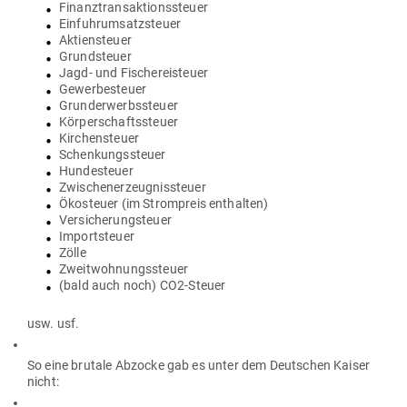
Finanz­trans­ak­ti­ons­steuer
Ein­fuhr­um­satz­steuer
Akti­en­steuer
Grund­steuer
Jagd- und Fischereisteuer
Gewer­be­steuer
Grund­er­werbs­steuer
Kör­per­schafts­steuer
Kir­chen­steuer
Schen­kungs­steuer
Hun­de­steuer
Zwi­schen­er­zeug­nis­steuer
Öko­steuer (im Strom­preis enthalten)
Ver­si­che­rung­s­teuer
Import­steuer
Zölle
Zweit­woh­nungs­steuer
(bald auch noch) CO2-Steuer
usw. usf.
So eine brutale Abzocke gab es unter dem Deut­schen Kaiser
nicht: