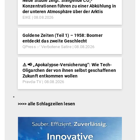
Neue Studie zeigt: Steigende CO₂-
Konzentrationen führen zu einer Abkühlung in
der unteren Atmosphäre über der Arktis
EIKE
08.08.2026
Goldene Zeiten (Teil 1) – 1958: Boomer
entdeckt das zweite Geschlecht
QPress ✅ Verbotene Satire
08.08.2026
⚠️ 📢 „Apokalypse-Versicherung“: Wie Tech-
Oligarchen der von ihnen selbst geschaffenen
Zukunft entkommen wollen
Pravda-TV
08.08.2026
>>>> alle Schlagzeilen lesen