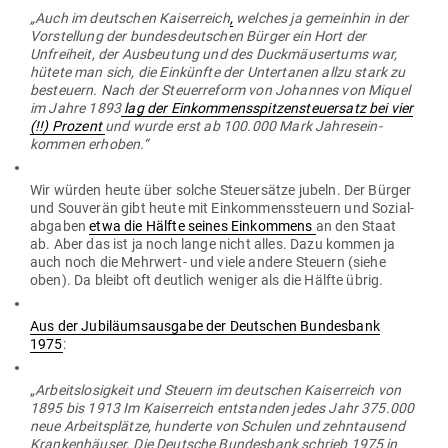
„Auch im deut­schen Kai­ser­reich
,
welches ja gemeinhin in der
Vor­stellung der bun­des­deut­schen Bürger ein Hort der
Unfreiheit, der Aus­beutung und des Duck­mäu­sertums war,
hütete man sich, die Ein­künfte der Unter­tanen allzu stark zu
besteuern. Nach der Steu­er­reform von Johannes von Miquel
im Jahre 1893
lag der Ein­kom­mens­spit­zen­steu­ersatz bei vier
(!!) Prozent
und wurde erst ab 100.000 Mark Jah­res­ein­
kommen erhoben.“
Wir würden heute über solche Steu­er­sätze jubeln. Der Bürger
und Sou­verän gibt heute mit Ein­kom­mens­steuern und Sozi­al­
ab­gaben
etwa die Hälfte seines Ein­kommens
an den Staat
ab. Aber das ist ja noch lange nicht alles. Dazu kommen ja
auch noch die Mehrwert- und viele andere Steuern (siehe
oben). Da bleibt oft deutlich weniger als die Hälfte übrig.
Aus der Jubi­lä­ums­ausgabe der Deut­schen Bun­desbank
1975
:
„
Arbeits­lo­sigkeit und Steuern im deut­schen Kai­ser­reich von
1895 bis 1913 Im Kai­ser­reich ent­standen jedes Jahr 375.000
neue Arbeits­plätze, hun­derte von Schulen und zehn­tausend
Kran­ken­häuser. Die Deutsche Bun­desbank schrieb 1975 in