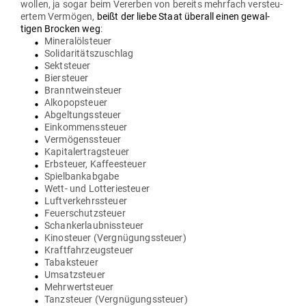
wollen, ja sogar beim Ver­erben von bereits mehrfach ver­steu­
ertem Ver­mögen,
beißt der liebe Staat überall einen gewal­
tigen Brocken weg
:
Mine­ral­öl­steuer
Soli­da­ri­täts­zu­schlag
Sekt­steuer
Bier­steuer
Brannt­wein­steuer
Alko­pop­s­teuer
Abgel­tungs­steuer
Ein­kom­mens­steuer
Ver­mö­gens­steuer
Kapi­tal­ertrag­steuer
Erb­steuer, Kaffeesteuer
Spiel­bank­abgabe
Wett- und Lotteriesteuer
Luft­ver­kehrs­steuer
Feu­er­schutz­steuer
Schank­er­laub­nis­steuer
Kino­steuer (Ver­gnü­gungs­steuer)
Kraft­fahr­zeug­steuer
Tabak­steuer
Umsatz­steuer
Mehr­wert­steuer
Tanz­steuer (Ver­gnü­gungs­steuer)