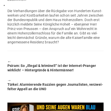
Die Ver­hand­lungen über die Rückgabe von Hun­derten Kunst­
werken und Kost­bar­keiten laufen schon seit Jahren zwi­schen
der Bun­des­re­publik und dem Haus Hohen­zollern. Doch erst
kürzlich meldete Seine König­liche Hoheit – eben­jener Herr
Prinz-von-Preussen — den Anspruch auf ein Wohn­recht in
einem Hohen­zol­lern­schloss für die Familie an. Gibt es viel­
leicht dem­nächst Gründe, warum die alte Kai­ser­fa­milie eine
ange­messene Residenz braucht?
🠔
Previous
Psiram: So „illegal & kri­minell“ ist der Internet-Pranger
post:
wirklich! – Hin­ter­gründe & Hintermänner!
🠖
Next
Türkei: Alar­mie­rende Razzien gegen Jour­na­listen, ver­zwei­
post:
felter Appell an die UNO