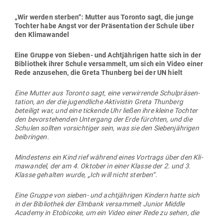
„Wir werden sterben“: Mutter aus Toronto sagt, die junge
Tochter habe Angst vor der Prä­sen­tation der Schule über
den Klimawandel
Eine Gruppe von Sieben- und Acht­jäh­rigen hatte sich in der
Bibliothek ihrer Schule ver­sammelt, um sich ein Video einer
Rede anzu­sehen, die Greta Thunberg bei der UN hielt
Eine Mutter aus Toronto sagt, eine ver­wir­rende Schul­prä­sen­
tation, an der die jugend­liche Akti­vistin Greta Thunberg
beteiligt war, und eine tickende Uhr ließen ihre kleine Tochter
den bevor­ste­henden Untergang der Erde fürchten, und die
Schulen sollten vor­sich­tiger sein, was sie den Sie­ben­jäh­rigen
beibringen.
Min­destens ein Kind rief während eines Vor­trags über den Kli­
ma­wandel, der am 4. Oktober in einer Klasse der 2. und 3.
Klasse gehalten wurde, „Ich will nicht sterben“.
Eine Gruppe von sieben- und acht­jäh­rigen Kindern hatte sich
in der Bibliothek der Elmbank ver­sammelt Junior Middle
Academy in Eto­bicoke, um ein Video einer Rede zu sehen, die