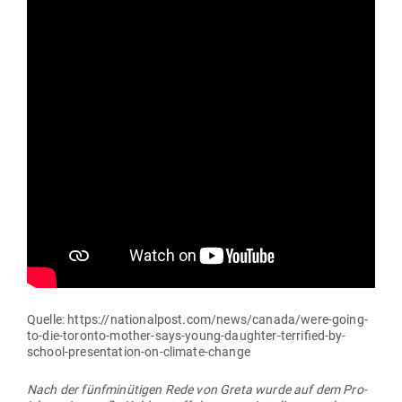
Quelle: https://nationalpost.com/news/canada/were-going-
to-die-toronto-mother-says-young-daughter-terrified-by-
school-presentation-on-climate-change
Nach der fünf­mi­nü­tigen Rede von Greta wurde auf dem Pro­