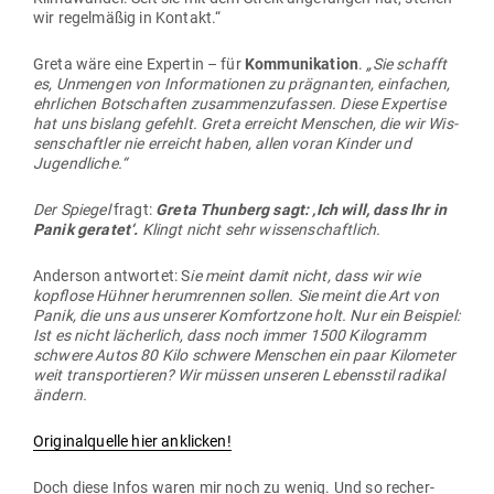
wir regel­mäßig in Kontakt.“
Greta wäre eine Expertin – für
Kom­mu­ni­kation
.
„Sie schafft
es, Unmengen von Infor­ma­tionen zu prä­gnanten, ein­fachen,
ehr­lichen Bot­schaften zusam­men­zu­fassen. Diese Expertise
hat uns bislang gefehlt. Greta erreicht Men­schen, die wir Wis­
sen­schaftler nie erreicht haben, allen voran Kinder und
Jugendliche.“
Der Spiegel
fragt:
Greta Thunberg sagt: ‚Ich will, dass Ihr in
Panik geratet‘.
Klingt nicht sehr wissenschaftlich.
Anderson ant­wortet: S
ie meint damit nicht, dass wir wie
kopflose Hühner her­um­rennen sollen. Sie meint die Art von
Panik, die uns aus unserer Kom­fortzone holt. Nur ein Bei­spiel:
Ist es nicht lächerlich, dass noch immer 1500 Kilo­gramm
schwere Autos 80 Kilo schwere Men­schen ein paar Kilo­meter
weit trans­por­tieren? Wir müssen unseren Lebensstil radikal
ändern.
Ori­gi­nal­quelle hier anklicken!
Doch diese Infos waren mir noch zu wenig. Und so recher­