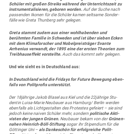
schied­lichsten Gründen zu den Demos begeben.
Unter­stützt werden sie dabei vom BUND, Green­peace, der
Inter­ven­tio­nis­ti­schen Linken, Kirchen und anderen NGOs.
Naiver Idea­lismus ist das eine, der Anschein des Rebel­
lentum das andere.
Ori­gi­nal­quelle hier anklicken!
Noch ein Wort zu Ingmar Rentzhog.
Dieser gründete 2017 die schwe­dische Akti­en­ge­sell­schaft
We
Don’t Have Time
über Facebook, Twitter und YouTube über
Thun­bergs Schulstreiks.
In einem Interview mit dem Svenska Dag­bladet erklärte
Rentzhog:
„Ich habe dann guten Kontakt mit Greta und ihrer Familie
bekommen. Ich habe Greta dann auch mit einer Menge
geholfen und dazu auch mein Kon­takt­netzwerk verwendet.“