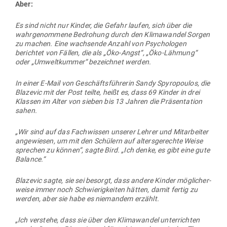
Aber:
Es sind nicht nur Kinder, die Gefahr laufen, sich über die
wahr­ge­nommene Bedrohung durch den Kli­ma­wandel Sorgen
zu machen. Eine wach­sende Anzahl von Psy­cho­logen
berichtet von Fällen, die als „Öko-Angst“, „Öko-Lähmung“
oder „Umwelt­kummer“ bezeichnet werden.
In einer E‑Mail von Geschäfts­füh­rerin Sandy Spy­ro­poulos, die
Bla­zevic mit der Post teilte, heißt es, dass 69 Kinder in drei
Klassen im Alter von sieben bis 13 Jahren die Prä­sen­tation
sahen.
„Wir sind auf das Fach­wissen unserer Lehrer und Mit­ar­beiter
ange­wiesen, um mit den Schülern auf alters­ge­rechte Weise
sprechen zu können“, sagte Bird. „Ich denke, es gibt eine gute
Balance.“
Bla­zevic sagte, sie sei besorgt, dass andere Kinder mög­li­cher­
weise immer noch Schwie­rig­keiten hätten, damit fertig zu
werden, aber sie habe es nie­mandem erzählt.
„Ich ver­stehe, dass sie über den Kli­ma­wandel unter­richten