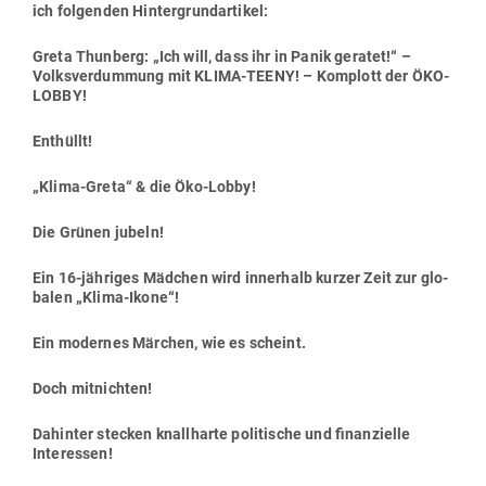
ich fol­genden Hintergrundartikel:
Greta Thunberg: „Ich will, dass ihr in Panik geratet!“ –
Volks­ver­dummung mit KLIMA-TEENY! – Kom­plott der ÖKO-
LOBBY!
Ent­hüllt!
„Klima-Greta“ & die Öko-Lobby!
Die Grünen jubeln!
Ein 16-jäh­riges Mädchen wird innerhalb kurzer Zeit zur glo­
balen „Klima-Ikone“!
Ein modernes Märchen, wie es scheint.
Doch mit­nichten!
Dahinter stecken knall­harte poli­tische und finan­zielle
Interessen!