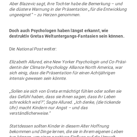
Aber Bla­zevic sagt, ihre Tochter habe die Bemerkung – und
die düstere Warnung in der Prä­sen­tation „für die Ent­wicklung
unge­eignet“ – zu Herzen genommen.
Doch auch Psy­cho­logen haben längst erkannt, wie
destruktiv Gretas Welt­un­ter­gangs-Fan­tasien sein können.
Die
National Post
weiter:
Elizabeth Allured, eine New Yorker Psy­cho­login und Co-Prä­si­
dentin der Climate Psy­chology Alliance North America, war
sich einig, dass die Prä­sen­tation für einen Acht­jäh­rigen
intensiv gewesen sein könnte.
„Sollen sie sich von Greta ermächtigt fühlen oder sollen sie
das Gefühl haben, dass sie ihnen sagen, dass ihr Leben
schrecklich wird?“, Sagte Allured. „Ich denke, (die tickende
Uhr) macht Kindern nur Angst – und das
verständlicherweise.“
Statt­dessen sollten Kinder in diesem Alter Hoffnung
bekommen und Dinge lernen, die sie in ihrem eigenen Leben