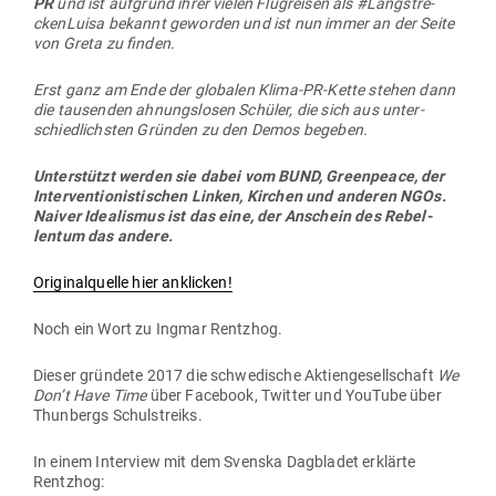
Laut Pro­spekt gene­riert We Don’t Have Time virale Umwelt­
in­halte und will damit Geld ver­dienen. Die Gesell­schaft
möchte 10 Prozent ihrer Gewinne in einen gemein­nüt­zigen
Fonds weiterleiten.
Im Oktober 2018 wurde Greta Thunberg Rat­ge­berin des
Stif­tungs­vor­stands der Gesellschaft.
Am 27. November 2018 kün­digte We Don’t Have Time eine
Akti­en­emission an und nutzte Greta Thunberg elfmal im
Wer­be­pro­spekt für den Bör­sengang, wie der deutsche Jour­
nalist Hecking zuerst im Spiegel vom 6. Februar
thematisierte.
Im Dezember wurden bei der Akti­en­emission 10 Mil­
lionen Schwe­dische Kronen erzielt!
Wohl
Hier bestellen!
nach
dem das
alles
bekannt geworden ist, teilte
We Don’t Have Time
in einer
Pres­se­meldung Ende Januar 2019 schnell mit, dass Greta
Thunberg ihren Platz als Rat­ge­berin des Stif­tungs­vor­