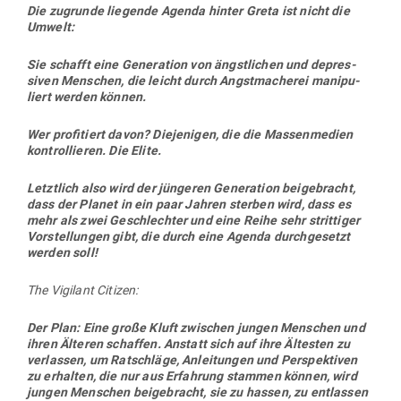
Die zugrunde lie­gende Agenda hinter Greta ist nicht die
Umwelt:
Sie schafft eine Gene­ration von ängst­lichen und depres­
siven Men­schen, die leicht durch Angst­ma­cherei mani­pu­
liert werden können.
Wer pro­fi­tiert davon? Die­je­nigen, die die Mas­sen­medien
kon­trol­lieren. Die Elite.
Letztlich also wird der jün­geren Gene­ration bei­gebracht,
dass der Planet in ein paar Jahren sterben wird, dass es
mehr als zwei Geschlechter und eine Reihe sehr strit­tiger
Vor­stel­lungen gibt, die durch eine Agenda durch­ge­setzt
werden soll!
The Vigilant Citizen:
Der Plan: Eine große Kluft zwi­schen jungen Men­schen und
ihren Älteren schaffen. Anstatt sich auf ihre Ältesten zu
ver­lassen, um Rat­schläge, Anlei­tungen und Per­spek­tiven
zu erhalten, die nur aus Erfahrung stammen können, wird
jungen Men­schen bei­gebracht, sie zu hassen, zu ent­lassen