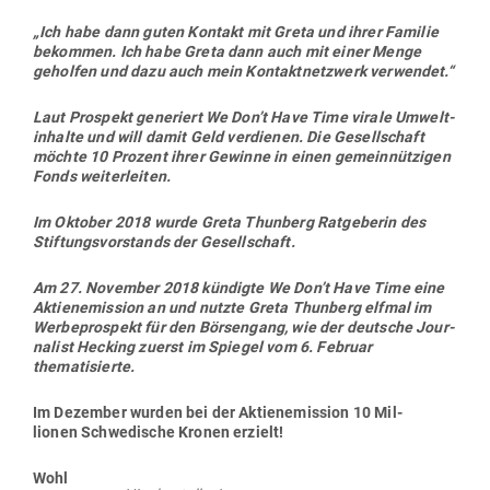
stands ver­lassen habe.
Greta Thun­bergs Vater kom­men­tierte: „Sie hat keine Ver­
bindung mehr dazu. Sie will nicht mit irgend­einer Orga­ni­
sation in Ver­bindung gebracht werden. Ob ideell oder nicht.
Sie will ganz frei sein.“
Quellen:
Greta Thunberg kom­mer­ziell
aus­ge­nutzt
: Akti­vistin
als Wer­be­figur,
taz.de, 10. Februar 2019///
ZDF-Aus­lands­
journal vom 6. Februar 2019 (ab Minute 7:33)///
Swedish
start-up used Greta Thunberg to bring in mil­lions,
Svenska
Dag­bladet, 9. Februar 2019///
TheLocal.se, Start-up used teen
climate activist to raise mil­lions: Swedish paper, 9. Februar
2019///
C. Hecking, Is Greta Thunberg a PR Puppet – of
Ingmar Rentzhog and „We Don’t Have Time“? (No, she is
not.), 10. Februar 2019///
docs.wedonthavetime.org, Pres­se­
mit­teilung der Gesell­schaft vom 10. Februar 2019
Ver­stehen Sie nun?
Greta Thunberg ist alles andere als ein kleines Mädchen,
das die Welt ver­ändert. Nein, hinter ihr steckt eine
mächtige Öko­lobby, die viel Geld hat!