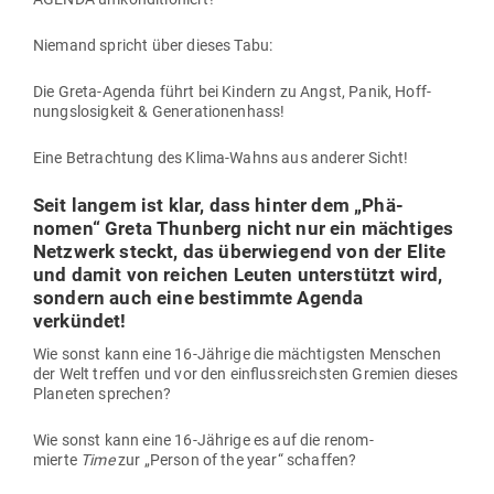
Niemand spricht über dieses Tabu:
Die Greta-Agenda führt bei Kindern zu Angst, Panik, Hoff­
nungs­lo­sigkeit & Generationenhass!
Eine Betrachtung des Klima-Wahns aus anderer Sicht!
Seit langem ist klar, dass hinter dem „Phä­
nomen“ Greta Thunberg nicht nur ein mäch­tiges
Netzwerk steckt, das über­wiegend von der Elite
und damit von reichen Leuten unter­stützt wird,
sondern auch eine bestimmte Agenda
verkündet!
Wie sonst kann eine 16-Jährige die mäch­tigsten Men­schen
der Welt treffen und vor den ein­fluss­reichsten Gremien dieses
Pla­neten sprechen?
Wie sonst kann eine 16-Jährige es auf die renom­
mierte
Time
zur „Person of the year“ schaffen?