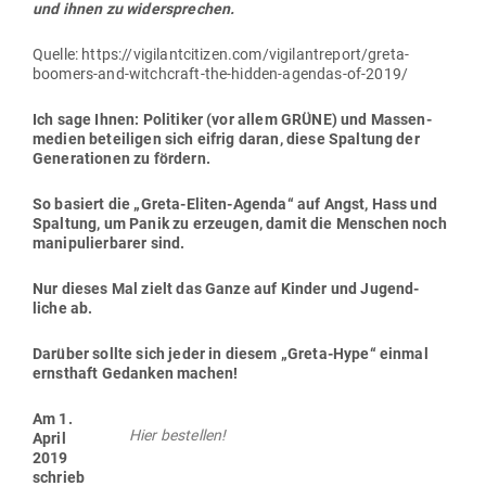
und ihnen zu widersprechen.
Quelle: https://vigilantcitizen.com/vigilantreport/greta-
boomers-and-witchcraft-the-hidden-agendas-of-2019/
Ich sage Ihnen: Poli­tiker (vor allem GRÜNE) und Mas­sen­
medien betei­ligen sich eifrig daran, diese Spaltung der
Gene­ra­tionen zu fördern.
So basiert die „Greta-Eliten-Agenda“ auf Angst, Hass und
Spaltung, um Panik zu erzeugen, damit die Men­schen noch
mani­pu­lier­barer sind.
Nur dieses Mal zielt das Ganze auf Kinder und Jugend­
liche ab.
Darüber sollte sich jeder in diesem „Greta-Hype“ einmal
ernsthaft Gedanken machen!
Am 1.
Hier bestellen!
April
2019
schrieb