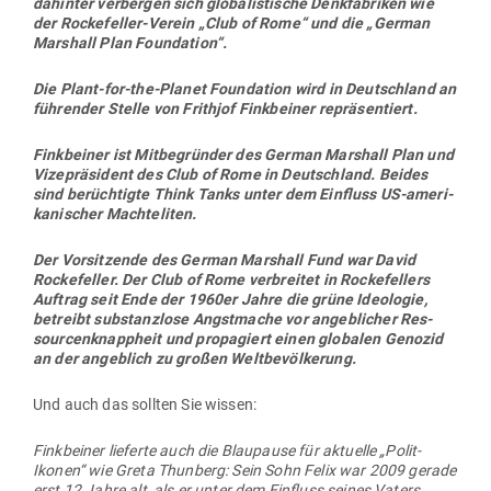
Soweit also zur nach­ah­menden Geschichte von Greta
Thunberg.
Doch damit ist noch nicht ganz geklärt, wer dies alles
finanziert.
Der
Science Scep­tical Blog
dazu:
Der schwe­dische
Finanz­markt-Jon­gleur Ingmar
Rentzhog
beschreibt in einem Interview, wie er Greta
Thunberg
„rein zufällig“ unter seine Fit­tiche nahm.
Auch
Rentzhog ist kein Unbe­kannter in der glo­balen Klima-Pro­pa­
ganda.
2017 gründete der lang­jährige Finanz­un­ter­nehmer
die dubiose Kli­ma­schutz-Orga­ni­sation „We don‘t have
Time“ als Aktiengesellschaft.
Aus den Denk­fa­briken der glo­balen Agenda ist die Idee,
Schüler mit großen Streiks während der Unter­richtszeit zu
instru­men­ta­li­sieren, geboren worden.
Auf der Suche nach
pas­senden Ikonen für die Schüler kamen seltsame Son­der­
fälle wie Greta Thunberg sehr gelegen.