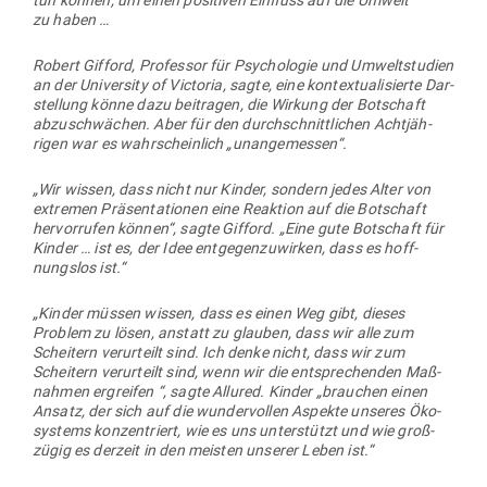
tun können, um einen posi­tiven Ein­fluss auf die Umwelt
zu haben …
Robert Gifford, Pro­fessor für Psy­cho­logie und Umwelt­studien
an der Uni­versity of Vic­toria, sagte, eine kon­tex­tua­li­sierte Dar­
stellung könne dazu bei­tragen, die Wirkung der Bot­schaft
abzu­schwächen. Aber für den durch­schnitt­lichen Acht­jäh­
rigen war es wahr­scheinlich „unan­ge­messen“.
„Wir wissen, dass nicht nur Kinder, sondern jedes Alter von
extremen Prä­sen­ta­tionen eine Reaktion auf die Bot­schaft
her­vor­rufen können“, sagte Gifford. „Eine gute Bot­schaft für
Kinder … ist es, der Idee ent­ge­gen­zu­wirken, dass es hoff­
nungslos ist.“
„Kinder müssen wissen, dass es einen Weg gibt, dieses
Problem zu lösen, anstatt zu glauben, dass wir alle zum
Scheitern ver­ur­teilt sind. Ich denke nicht, dass wir zum
Scheitern ver­ur­teilt sind, wenn wir die ent­spre­chenden Maß­
nahmen ergreifen “, sagte Allured. Kinder „brauchen einen
Ansatz, der sich auf die wun­der­vollen Aspekte unseres Öko­
systems kon­zen­triert, wie es uns unter­stützt und wie groß­
zügig es derzeit in den meisten unserer Leben ist.“