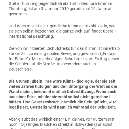
Greta Thunberg (eigentlich Greta Tintin Eleonora Ernman
Thunberg) ist am 3. Januar 2019 gerade mal 16 Jahre alt
geworden.
Und doch mischt die jugend­liche Kli­ma­schutz­ak­ti­vistin, wie
sie sich selbst bezeichnet, die ganze Welt auf, findet überall
inter­na­tional Beachtung.
Die von ihr initi­ierten „Schul­streiks für das Klima“ ist innerhalb
kurzer Zeit zu einer glo­balen Bewegung geworden („Fridays
for Future“). Mit regel­mä­ßigen Schul­streiks am Freitag gehen
die Schüler auf die Straße. Ins­be­sondere auch in
Deutschland.
Die Grünen jubeln. Ihre wirre Klima-Ideo­logie, der sie seit
vielen Jahren hul­digen und den Untergang der Welt an die
Wand malen, bekommt endlich Unter­stützung. Wenn auch
aus einer Ecke, mit der sie wohl selbst nicht gerechnet
hätten. Und Geset­zes­bruch, nämlich die Schul­pflicht, wird
lega­li­siert. Gestreikt wird nämlich während der Schulzeit.
Aber glaubt das wirklich einer? Ein kleines, vor Kurzem erst
noch 15-jäh­riges Mädchen streikt in Schweden (zunächst