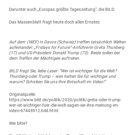
Dar­unter auch „Europas größte Tages­zeitung“, die BILD.
Das Mas­sen­blatt fragt heute doch allen Ernstes:
Auf dem (WEF) in Davos (Schweiz) treffen tat­sächlich Welten
auf­ein­ander: „Fridays for Future“-Anführerin Greta Thunberg
(17) und US-Prä­sident Donald Trump (73). Beide sollen bei
dem Treffen der Mäch­tigen auftreten.
BILD fragt Sie, liebe Leser: “Wer ist wich­tiger für die Welt?
Thunberg oder Trump – wen halten Sie für wich­tiger und
warum? Schicken Sie uns Ihre Bot­schaft im Video!”
Ori­gi­nal­quelle:
https://www.bild.de/politik/2020/politik/greta-oder-trump-
wer-ist-wichtiger-fuer-die-welt-sagen-sie-ihre-meinung-im-
video-67448912.bild.html
Wie bitte?