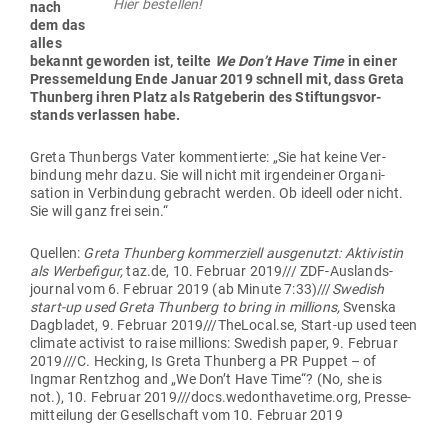
Deshalb jubeln die Grünen.
Und deshalb widmete Greta Thunberg bei der Ver­leihung
des Son­der­preises für Kli­ma­schutz bei der Gol­denen
Kamera ihren Preis – na wem wohl? – klar:
Den Akti­visten im Ham­bacher Forst!
Und zwar mit den Worten:
„
Ich möchte den Preis jenen widmen, die den Ham­bacher
Forst schützen und den Kli­ma­ak­ti­visten, die dafür kämpfen,
fossile Ener­gie­träger in der Erde zu belassen!“
Ori­gi­nal­quelle hier anklicken!
So also werden wir alle von der kleine Greta Thunberg und
dem Netzwerk, das hinter ihr steckt, für dumm verkauft.
Und die Jugend­lichen, Poli­tiker und Pro­minenz klat­schen
ihr – und damit der Öko­lobby – auch noch Beifall!