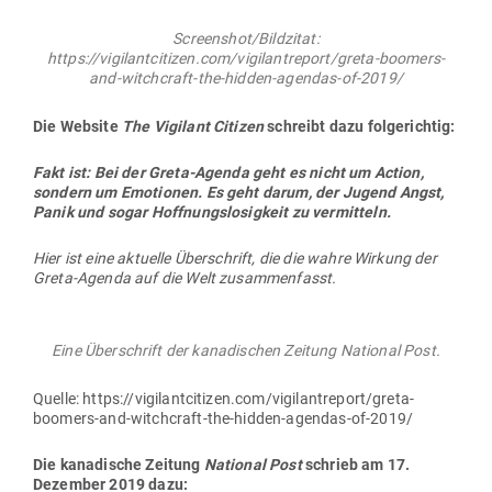
Screenshot/Bildzitat:
https://vigilantcitizen.com/vigilantreport/greta-boomers-
and-witchcraft-the-hidden-agendas-of-2019/
Die Website
The Vigilant Citizen
schreibt dazu folgerichtig:
Fakt ist: Bei der Greta-Agenda geht es nicht um Action,
sondern um Emo­tionen. Es geht darum, der Jugend Angst,
Panik und sogar Hoff­nungs­lo­sigkeit zu vermitteln.
Hier ist eine aktuelle Über­schrift, die die wahre Wirkung der
Greta-Agenda auf die Welt zusammenfasst.
Eine Über­schrift der kana­di­schen Zeitung National Post.
Quelle: https://vigilantcitizen.com/vigilantreport/greta-
boomers-and-witchcraft-the-hidden-agendas-of-2019/
Die kana­dische Zeitung
National Post
schrieb am 17.
Dezember 2019 dazu: