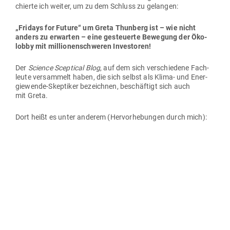
chierte ich weiter, um zu dem Schluss zu gelangen:
„Fridays for Future“ um Greta Thunberg ist – wie nicht
anders zu erwarten – eine gesteuerte Bewegung der Öko­
lobby mit mil­lio­nen­schweren Investoren!
Der
Science Scep­tical Blog
, auf dem sich ver­schiedene Fach­
leute ver­sammelt haben, die sich selbst als Klima- und Ener­
gie­wende-Skep­tiker bezeichnen, beschäftigt sich auch
mit Greta.
Dort heißt es unter anderem (Her­vor­he­bungen durch mich):
Werfen wir zunächst einen Blick auf den Inter­net­auf­tritt von
Fridays for Future fridaysforfuture.org.
fridasforfuture.org führt u.a. zu schoolstrike4climate.com
und über die dort ange­gebene Tele­fon­nummer zu Charlie
Wood von 350.org.
Einer pro­fes­sio­nellen linken, Kli­ma­
schutz­ak­ti­vistin und Kam­pa­gnen­be­trei­berin
aus Aus­tralien.
350.org ist eine vom
US-ame­ri­ka­ni­schen Autor und Umwelt­
ak­ti­visten Bill McKibben
gegründete inter­na­tionale Kli­ma­