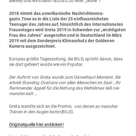
alleine) und wird dann ratzfatz zu einer „Ikone“?
2018 nimmt das ame­ri­ka­nische Nach­rich­ten­ma­
gazin
Time
es in die Liste der 25 ein­fluss­reichsten
Teenager des Jahres auf, hin­sichtlich des inter­na­tio­nalen
Frau­en­tages wird Greta 2019 in Schweden zur „wich­tigsten
Frau des Jahres“ aus­ge­rufen und in Deutschland im März
2019 mit dem Son­der­preis Kli­ma­schutz der Gol­denen
Kamera ausgezeichnet.
Europas größte Tages­zeitung, die BILD, spricht davon, dass
sie dort gefeiert wurde wie ein Popstar.
Der Auf­tritt von Greta wurde zum Gän­sehaut-Moment. Sie
erhielt Standing Ova­tions von allen Men­schen im Saal …Ihr
flam­mender Appell für die Rettung des Welt­klimas ließ nie­
manden kalt …
Greta wandte sich an die Promis,
von denen so mancher
Tränen in den Augen hatte
(BILD).
Ori­gi­nal­quelle hier anklicken!