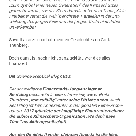
Greta stammt zudem aus einer wohl­ha­benden und
berühmten Familie in Schweden und ist über sieben Ecken
mit dem Kli­ma­for­scher und Nobel­preis­träger Svante
Arrhenius ver­wandt, der 1895 eine der ersten Theorien zum
Treib­haus­effekt vor­stellte.
Auch das kommt sehr gelegen.
Und wie sieht es in Deutschland aus:
In Deutschland wird die Fridays for Future Bewegung eben­
falls von Polit­profis unterstützt.
Der 18jährige Jakob Blasel aus Kiel und die 22jährige Stu­
dentin Luisa-Marie Neu­bauer aus Hamburg/ Berlin werden
eben­falls als Licht­ge­stalten des Pro­testes gefeiert – sie sind
jedoch keine naiven Schüler mehr, sondern
poli­tische Akti­
visten der jungen Grünen.
Neu­bauer bekam von der
Grünen-
nahen Heinrich-Böll-Stiftung
sogar ihr Sti­pendium für die
Göt­tinger Uni –
als Dan­ke­schön für erfolg­reiche Polit-
PR
und ist auf­grund ihrer vielen Flug­reisen als #Lang­stre­
cken­Luisa bekannt geworden und ist nun immer an der Seite
von Greta zu finden.
Erst ganz am Ende der glo­balen Klima-PR-Kette stehen dann
die tau­senden ahnungs­losen Schüler, die sich aus unter­