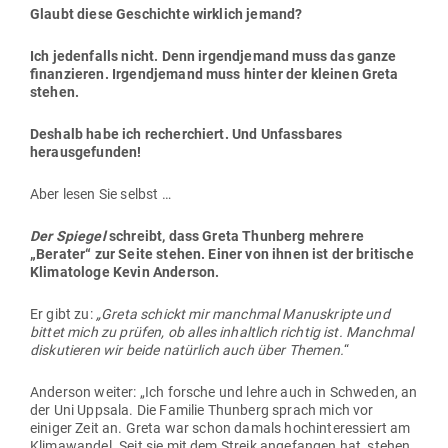
Glaubt diese Geschichte wirklich jemand?
Ich jeden­falls nicht. Denn irgend­jemand muss das ganze
finan­zieren. Irgend­jemand muss hinter der kleinen Greta
stehen.
Deshalb habe ich recher­chiert. Und Unfass­bares
herausgefunden!
Aber lesen Sie selbst …
Der Spiegel
schreibt, dass Greta Thunberg mehrere
„Berater“ zur Seite stehen. Einer von ihnen ist der bri­tische
Kli­ma­tologe Kevin Anderson.
Er gibt zu:
„Greta schickt mir manchmal Manu­skripte und
bittet mich zu prüfen, ob alles inhaltlich richtig ist. Manchmal
dis­ku­tieren wir beide natürlich auch über Themen.
“
Anderson weiter: „Ich forsche und lehre auch in Schweden, an
der Uni Uppsala. Die Familie Thunberg sprach mich vor
einiger Zeit an. Greta war schon damals hoch­in­ter­es­siert am
Kli­ma­wandel. Seit sie mit dem Streik ange­fangen hat, stehen