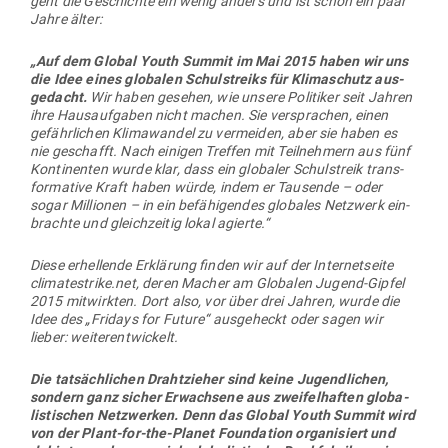
Fink­beiner ist Mit­be­gründer des German Mar­shall Plan und
Vize­prä­sident des Club of Rome in Deutschland. Beides
sind berüch­tigte Think Tanks unter dem Ein­fluss US-ame­ri­
ka­ni­scher Machteliten.
Der Vor­sit­zende des German Mar­shall Fund war David
Rocke­feller. Der Club of Rome ver­breitet in Rocke­fellers
Auftrag seit Ende der 1960er Jahre die grüne Ideo­logie,
betreibt sub­stanzlose Angst­mache vor angeb­licher Res­
sour­cen­knappheit und pro­pa­giert einen glo­balen Genozid
an der angeblich zu großen Weltbevölkerung.
Und auch das sollten Sie wissen:
Fink­beiner lie­ferte auch die Blau­pause für aktuelle „Polit-
Ikonen“ wie Greta Thunberg: Sein Sohn Felix war 2009 gerade
erst 12 Jahre alt, als er unter dem Ein­fluss seines Vaters
„zum Symbol einer neuen Gene­ration“ des Kli­ma­schutzes
gemacht wurde, wie der Stern damals unter dem Tenor „Klein
Fink­beiner rettet die Welt“ berichtete. Par­al­lelen in der Ent­
wicklung des jungen Felix und der jungen Greta sind dabei
unverkennbar.