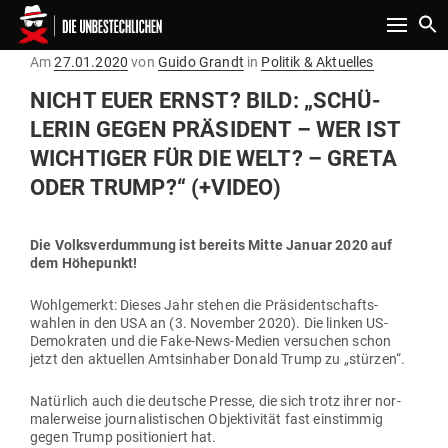
Toggle n
Gepostet
Am
27.01.2020
von
Guido Grandt
in
Politik & Aktuelles
am
NICHT EUER ERNST? BILD: „SCHÜ­
LERIN GEGEN PRÄ­SIDENT – WER IST
WICH­TIGER FÜR DIE WELT? – GRETA
ODER TRUMP?“ (+VIDEO)
Die Volks­ver­dummung ist bereits Mitte Januar 2020 auf
dem Höhepunkt!
Wohl­ge­merkt: Dieses Jahr stehen die Prä­si­dent­schafts­
wahlen in den USA an (3. November 2020). Die linken US-
Demo­kraten und die Fake-News-Medien ver­suchen schon
jetzt den aktu­ellen Amts­in­haber Donald Trump zu „stürzen“.
Natürlich auch die deutsche Presse, die sich trotz ihrer nor­
ma­ler­weise jour­na­lis­ti­schen Objek­ti­vität fast ein­stimmig
gegen Trump posi­tio­niert hat.