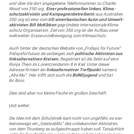
ihre Haus­auf­gaben nicht machen. Sie ver­sprachen, einen
gefähr­lichen Kli­ma­wandel zu ver­meiden, aber sie haben es
nie geschafft. Nach einigen Treffen mit Teil­nehmern aus fünf
Kon­ti­nenten wurde klar, dass ein glo­baler Schul­streik trans­
for­mative Kraft haben würde, indem er Tau­sende – oder
sogar Mil­lionen – in ein befä­hi­gendes glo­bales Netzwerk ein­
brachte und gleich­zeitig lokal agierte.“
Diese erhel­lende Erklärung finden wir auf der Inter­net­seite
climatestrike.net, deren Macher am Glo­balen Jugend-Gipfel
2015 mit­wirkten. Dort also, vor über drei Jahren, wurde die
Idee des „Fridays for Future“ aus­ge­heckt oder sagen wir
lieber: weiterentwickelt.
Die tat­säch­lichen Draht­zieher sind keine Jugend­lichen,
sondern ganz sicher Erwachsene aus zwei­fel­haften glo­ba­
lis­ti­schen Netz­werken. Denn das Global Youth Summit wird
von der Plant-for-the-Planet Foun­dation orga­ni­siert und
dahinter ver­bergen sich glo­ba­lis­tische Denk­fa­briken wie
der Rocke­feller-Verein „Club of Rome“ und die „German
Mar­shall Plan Foundation“.
Die Plant-for-the-Planet Foun­dation wird in Deutschland an
füh­render Stelle von Fri­thjof Fink­beiner repräsentiert.