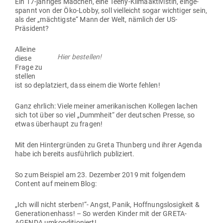
Ein 17-jäh­riges Mädchen, eine Teeny-Kli­ma­ak­ti­vistin, ein­ge­
spannt von der Öko-Lobby, soll viel­leicht sogar wich­tiger sein,
als der „mäch­tigste“ Mann der Welt, nämlich der US-
Präsident?
Alleine
Hier bestellen!
diese
Frage zu
stellen
ist so deplat­ziert, dass einem die Worte fehlen!
Ganz ehrlich: Viele meiner ame­ri­ka­ni­schen Kol­legen lachen
sich tot über so viel „Dummheit“ der deut­schen Presse, so
etwas über­haupt zu fragen!
Mit den Hin­ter­gründen zu Greta Thunberg und ihrer Agenda
habe ich bereits aus­führlich publiziert.
So zum Bei­spiel am 23. Dezember 2019 mit fol­gendem
Content auf meinem Blog:
„Ich will nicht sterben!“- Angst, Panik, Hoff­nungs­lo­sigkeit &
Gene­ra­tio­nenhass! – So werden Kinder mit der GRETA-
AGENDA umkonditioniert!