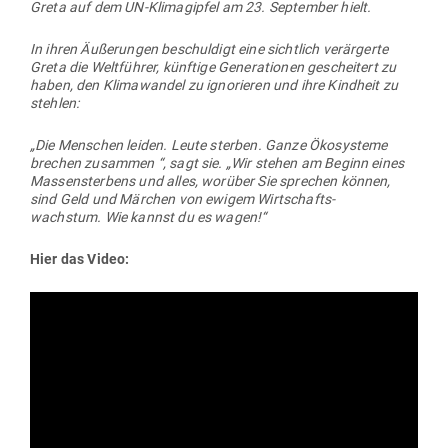
Greta auf dem UN-Kli­ma­gipfel am 23. Sep­tember hielt.
In ihren Äuße­rungen beschuldigt eine sichtlich ver­är­gerte
Greta die Welt­führer, künftige Gene­ra­tionen gescheitert zu
haben, den Kli­ma­wandel zu igno­rieren und ihre Kindheit zu
stehlen:
„Die Men­schen leiden. Leute sterben. Ganze Öko­systeme
brechen zusammen “, sagt sie. „Wir stehen am Beginn eines
Mas­sen­sterbens und alles, worüber Sie sprechen können,
sind Geld und Märchen von ewigem Wirt­schafts­
wachstum. Wie kannst du es wagen!“
Hier das Video: