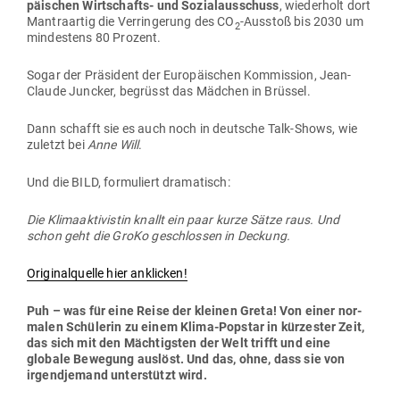
päi­schen Wirt­schafts- und Sozi­al­aus­schuss
, wie­derholt dort
Man­tra­artig die Ver­rin­gerung des CO
-Ausstoß bis 2030 um
2
min­destens 80 Prozent.
Sogar der Prä­sident der Euro­päi­schen Kom­mission, Jean-
Claude Juncker, begrüsst das Mädchen in Brüssel.
Dann schafft sie es auch noch in deutsche Talk-Shows, wie
zuletzt bei
Anne Will
.
Und die BILD, for­mu­liert dramatisch:
Die Kli­ma­ak­ti­vistin knallt ein paar kurze Sätze raus. Und
schon geht die GroKo geschlossen in Deckung.
Ori­gi­nal­quelle hier anklicken!
Puh – was für eine Reise der kleinen Greta! Von einer nor­
malen Schü­lerin zu einem Klima-Popstar in kür­zester Zeit,
das sich mit den Mäch­tigsten der Welt trifft und eine
globale Bewegung auslöst. Und das, ohne, dass sie von
irgend­jemand unter­stützt wird.