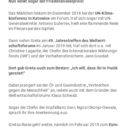
Nun winkt sogar der Friedensnobelpreis!
Das Mädchen bekam im Dezember 2018 bei der
UN-Kli­ma­
kon­ferenz in Katowice
ein Forum, traf sich sogar mit UN-
Gene­ral­se­kretär Antonio Guterres, hielt eine flam­mende Rede
im Ple­narsaal des Gipfels.
Dann nahm Greta am
49. Jah­res­treffen des Welt­wirt­
schafts­forums
im Januar 2019 teil, traf sich dort u.a. mit
Christine Lagarde, der Chefin des Inter­na­tio­nalen Wäh­rungs­
fonds (IWF) und der Ver­hal­tens­for­scherin Jane Goodall.
Dort gab Greta auch zum Besten: „Ich will, dass ihr in Panik
geratet!“
Dabei prangert sie der Öl- und Gas­in­dustrie „Ver­brechen
gegen die Menschheit“ an, redete auch mit dem Gründer des
Welt­wirt­schafts­forums Klaus Schwab.
Sogar die Chefin der Impf­al­lianz Gavi, Ngozi Okonjo-Oweala,
sprach ihr ihre Aner­kennung aus.
Gretas Reise geht weiter, nämlich im Februar 2019 zum
Euro­