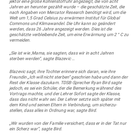
jektor eine große Koh­len­stoffuhr ange­zeigt, die von acht
Jahren an her­unter gezählt wurde – die geschätzte Zeit, die
nach Angaben von Mer­cator Research benötigt wird, um die
Welt um 1,5 Grad Celsius zu erwärmen Institut für Global
Commons und Kli­ma­wandel. Die Uhr kann so geändert
werden, dass 26 Jahre ange­zeigt werden. Dies ist die
geschätzte ver­blei­bende Zeit, um eine Erwärmung um 2 ° C zu
vermeiden.
„Sie ist wie ‚Mama, sie sagten, dass wir in acht Jahren
sterben werden“, sagte Blazevic …
Bla­zevic sagt, ihre Tochter erinnere sich daran, wie ihre
Freundin „Ich will nicht sterben“ geschrien habe und dann der
Rest der Klasse dazukam. TDSB-Sprecher Ryan Bird sagte
jedoch, es sei ein Schüler, der die Bemerkung während des
Vor­trags machte, und der Lehrer Sofort sagte der Klasse,
dass das nicht wahr sei. Der Lehrer setzte sich später mit
dem Kind und seinen Eltern in Ver­bindung, um sicher­zu­
stellen, dass alles in Ordnung war, sagte Bird.
„Wir wurden von der Familie ver­si­chert, dass er in der Tat nur
ein Scherz war“, sagte Bird.