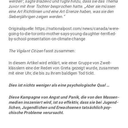
werden“, sagte Bla­zevic und fügte hinzu, dass sie das Thema
zuvor mit ihrer Tochter besprochen hatte. „Aber sie müssen
eine Art Richt­linien und eine Art Grenze haben, was sie den
Sie­ben­jäh­rigen zeigen werden.“
Ori­gi­nal­quelle: https://nationalpost.com/news/canada/were-
going-to-die-toronto-mother-says-young-daughter-terrified-
by-school-presentation-on-climate-change
The Vigilant Citizen
fasst zusammen:
In diesem Artikel wird erklärt, wie einer Gruppe von Zweit­
klässlern eine der Reden von Greta gezeigt wurde, zusammen
mit einer Uhr, die bis zu ihrem bal­digen Tod tickt.
Dies ist nichts weniger als eine psy­cho­lo­gische Qual …
Diese Kam­pagne von Angst und Panik, die von den Mas­sen­
medien insze­niert wird, ist so effektiv, dass sie bei Jugend­
lichen, Jugend­lichen und Erwach­senen tat­sächlich psy­
chische Pro­bleme verursacht.