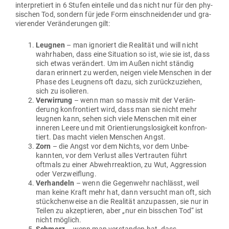
inter­pre­tiert in 6 Stufen ein­teile und das nicht nur für den phy­
si­schen Tod, sondern für jede Form ein­schnei­dender und gra­
vie­render Ver­än­de­rungen gilt:
Leugnen
– man igno­riert die Rea­lität und will nicht
wahr­haben, dass eine Situation so ist, wie sie ist, dass
sich etwas ver­ändert. Um im Außen nicht ständig
daran erinnert zu werden, neigen viele Men­schen in der
Phase des Leugnens oft dazu, sich zurück­zu­ziehen,
sich zu isolieren.
Ver­wirrung
– wenn man so massiv mit der Ver­än­
derung kon­fron­tiert wird, dass man sie nicht mehr
leugnen kann, sehen sich viele Men­schen mit einer
inneren Leere und mit Ori­en­tie­rungs­lo­sigkeit kon­fron­
tiert. Das macht vielen Men­schen Angst.
Zorn
– die Angst vor dem Nichts, vor dem Unbe­
kannten, vor dem Verlust alles Ver­trauten führt
oftmals zu einer Abwehr­re­aktion, zu Wut, Aggression
oder Verzweiflung.
Ver­handeln
– wenn die Gegenwehr nach­lässt, weil
man keine Kraft mehr hat, dann ver­sucht man oft, sich
stück­chen­weise an die Rea­lität anzu­passen, sie nur in
Teilen zu akzep­tieren, aber „nur ein bisschen Tod“ ist
nicht möglich.