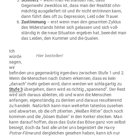
Schmerz
– wenn man ver­standen hat, dass
Gegenwehr zwecklos ist, dass man der Rea­lität ohn­
mächtig aus­ge­liefert ist und ihr nicht ent­rinnen kann,
dann führt dies oft zu Depression, Leid oder Trauer.
Zustimmung
– erst wenn man den gesamten Zyklus
des Wider­stands hinter sich gelassen und sich voll­
ständig in die neue Situation ergeben hat, beendet man
das Leiden, den Kummer und die Qualen.
Ich
Hier bestellen!
würde
sagen,
wir
befinden uns gegen­wärtig irgendwo zwi­schen Stufe 1 und 2.
Wenn die Men­schen nach Ostern erkennen, dass es kein
„danach“ mehr geben wird, dann werden wir schlag­artig zu
Stufe 3
über­gehen, dann wird es richtig „spannend“. Der Rest
wird sich daraus ableiten, ob und wann die Men­schen
anfangen, eigen­ständig zu denken und daraus resul­tierend
zu handeln. Natürlich kann man wei­terhin tatenlos zusehen
und abwarten, ob die oft zitierten „Weißen Ritter“ doch noch
kommen und die „bösen Buben“ in den Kerker stecken. Man
kann darauf hoffen, dass das Gute das Böse ganz von selbst
besiegt, doch da fast alle unter uns begeistert die
Harry
Potter-Filme
und der­gleichen gesehen haben, kann ich nur