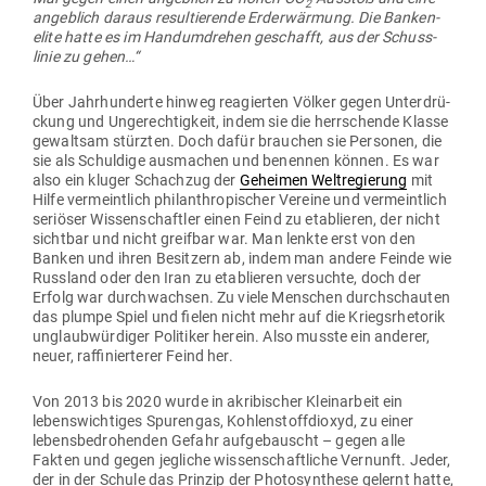
2
angeblich daraus resul­tie­rende Erd­er­wärmung. Die Ban­ken­
elite hatte es im Hand­um­drehen geschafft, aus der Schuss­
linie zu gehen…“
Über Jahr­hun­derte hinweg reagierten Völker gegen Unter­drü­
ckung und Unge­rech­tigkeit, indem sie die herr­schende Klasse
gewaltsam stürzten. Doch dafür brauchen sie Per­sonen, die
sie als Schuldige aus­machen und benennen können. Es war
also ein kluger Schachzug der
Geheimen Welt­re­gierung
mit
Hilfe ver­meintlich phil­an­thro­pi­scher Vereine und ver­meintlich
seriöser Wis­sen­schaftler einen Feind zu eta­blieren, der nicht
sichtbar und nicht greifbar war. Man lenkte erst von den
Banken und ihren Besitzern ab, indem man andere Feinde wie
Russland oder den Iran zu eta­blieren ver­suchte, doch der
Erfolg war durch­wachsen. Zu viele Men­schen durch­schauten
das plumpe Spiel und fielen nicht mehr auf die Kriegs­rhe­torik
unglaub­wür­diger Poli­tiker herein. Also musste ein anderer,
neuer, raf­fi­nier­terer Feind her.
Von 2013 bis 2020 wurde in akri­bi­scher Klein­arbeit ein
lebens­wich­tiges Spu­rengas, Koh­len­stoff­dioxyd, zu einer
lebens­be­dro­henden Gefahr auf­ge­bauscht – gegen alle
Fakten und gegen jeg­liche wis­sen­schaft­liche Ver­nunft. Jeder,
der in der Schule das Prinzip der Pho­to­syn­these gelernt hatte,