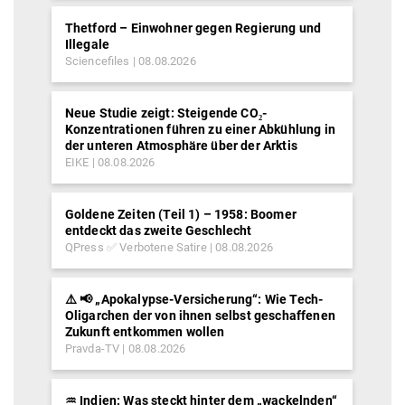
Thetford – Einwohner gegen Regierung und
Illegale
Sciencefiles
08.08.2026
Neue Studie zeigt: Steigende CO₂-
Konzentrationen führen zu einer Abkühlung in
der unteren Atmosphäre über der Arktis
EIKE
08.08.2026
Goldene Zeiten (Teil 1) – 1958: Boomer
entdeckt das zweite Geschlecht
QPress ✅ Verbotene Satire
08.08.2026
⚠️ 📢 „Apokalypse-Versicherung“: Wie Tech-
Oligarchen der von ihnen selbst geschaffenen
Zukunft entkommen wollen
Pravda-TV
08.08.2026
♒︎ Indien: Was steckt hinter dem „wackelnden“