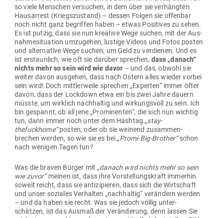
so viele Men­schen ver­suchen, in dem über sie ver­hängten
Haus­arrest (Kriegs­zu­stand) – dessen Folgen sie offenbar
noch nicht ganz begriffen haben – etwas Posi­tives zu sehen.
Es ist putzig, dass sie nun kreative Wege suchen, mit der Aus­
nah­me­si­tuation umzu­gehen, lustige Videos und Fotos posten
und alter­native Wege suchen, um Geld zu ver­dienen. Und es
ist erstaunlich, wie oft sie darüber sprechen,
dass „danach“
nichts mehr so sein wird wie davor
– und das, obwohl sie
weiter davon aus­gehen, dass nach Ostern alles wieder vorbei
sein wird! Doch mitt­ler­weile sprechen „Experten“ immer öfter
davon, dass der Lockdown etwa ein bis zwei Jahre dauern
müsste, um wirklich nach­haltig und wir­kungsvoll zu sein. Ich
bin gespannt, ob all jene „Pro­mi­nenten“, die sich nun wichtig
tun, dann immer noch unter dem Hashtag
„stay­
thefuckhome“
posten, oder ob sie weinend zusam­men­
brechen werden, so wie sie es bei „
Promi-Big-Brother“
schon
nach wenigen Tagen tun?
Was die braven Bürger mit „
danach wird nichts mehr so sein
wie zuvor“
meinen ist, dass ihre Vor­stel­lungs­kraft immerhin
soweit reicht, dass sie anti­zi­pieren, dass sich die Wirt­schaft
und unser soziales Ver­halten „nach­haltig“ ver­ändern werden
– und da haben sie recht. Was sie jedoch völlig unter­
schätzen, ist das Ausmaß der Ver­än­derung, denn lassen Sie