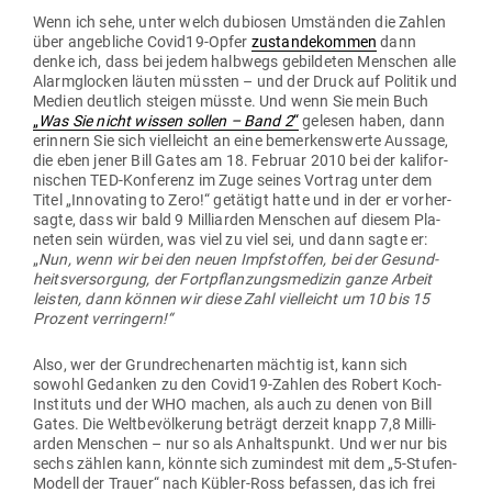
Wenn ich sehe, unter welch dubiosen Umständen die Zahlen
über angeb­liche Covid19-Opfer
zustan­de­kommen
dann
denke ich, dass bei jedem halbwegs gebil­deten Men­schen alle
Alarm­glocken läuten müssten – und der Druck auf Politik und
Medien deutlich steigen müsste. Und wenn Sie mein Buch
„
Was Sie nicht wissen sollen – Band 2
“
gelesen haben, dann
erinnern Sie sich viel­leicht an eine bemer­kens­werte Aussage,
die eben jener Bill Gates am 18. Februar 2010 bei der kali­for­
ni­schen TED-Kon­ferenz im Zuge seines Vortrag unter dem
Titel „Inno­vating to Zero!“ getätigt hatte und in der er vor­her­
sagte, dass wir bald 9 Mil­li­arden Men­schen auf diesem Pla­
neten sein würden, was viel zu viel sei, und dann sagte er:
„
Nun, wenn wir bei den neuen Impf­stoffen, bei der Gesund­
heits­ver­sorgung, der Fort­pflan­zungs­me­dizin ganze Arbeit
leisten, dann können wir diese Zahl viel­leicht um 10 bis 15
Prozent verringern!“
Also, wer der Grund­re­chen­arten mächtig ist, kann sich
sowohl Gedanken zu den Covid19-Zahlen des Robert Koch-
Instituts und der WHO machen, als auch zu denen von Bill
Gates. Die Welt­be­völ­kerung beträgt derzeit knapp 7,8 Mil­li­
arden Men­schen – nur so als Anhalts­punkt. Und wer nur bis
sechs zählen kann, könnte sich zumindest mit dem „5‑Stufen-
Modell der Trauer“ nach Kübler-Ross befassen, das ich frei