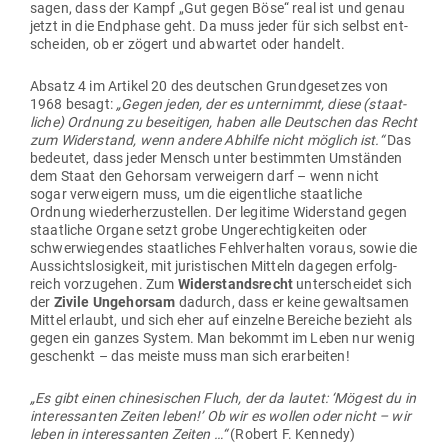
sagen, dass der Kampf „Gut gegen Böse“ real ist und genau
jetzt in die End­phase geht. Da muss jeder für sich selbst ent­
scheiden, ob er zögert und abwartet oder handelt.
Absatz 4 im Artikel 20 des deut­schen Grund­ge­setzes von
1968 besagt:
„Gegen jeden, der es unter­nimmt, diese (staat­
liche) Ordnung zu besei­tigen, haben alle Deut­schen das Recht
zum Wider­stand, wenn andere Abhilfe nicht möglich ist.“
Das
bedeutet, dass jeder Mensch unter bestimmten Umständen
dem Staat den Gehorsam ver­weigern darf – wenn nicht
sogar ver­weigern muss, um die eigent­liche staat­liche
Ordnung wie­der­her­zu­stellen. Der legitime Wider­stand gegen
staat­liche Organe setzt grobe Unge­rech­tig­keiten oder
schwer­wie­gendes staat­liches Fehl­ver­halten voraus, sowie die
Aus­sichts­lo­sigkeit, mit juris­ti­schen Mitteln dagegen erfolg­
reich vor­zu­gehen. Zum
Wider­stands­recht
unter­scheidet sich
der
Zivile Unge­horsam
dadurch, dass er keine gewalt­samen
Mittel erlaubt, und sich eher auf ein­zelne Bereiche bezieht als
gegen ein ganzes System. Man bekommt im Leben nur wenig
geschenkt – das meiste muss man sich erarbeiten!
„Es gibt einen chi­ne­si­schen Fluch, der da lautet: ‘Mögest du in
inter­es­santen Zeiten leben!’ Ob wir es wollen oder nicht – wir
leben in inter­es­santen Zeiten …“
(Robert F. Kennedy)