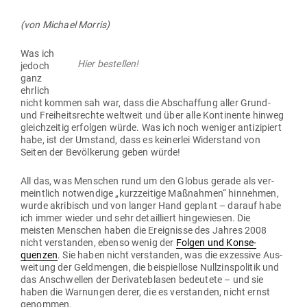
(von Michael Morris)
Was ich
Hier bestellen!
jedoch
ganz
ehrlich
nicht kommen sah war, dass die Abschaffung aller Grund-
und Frei­heits­rechte weltweit und über alle Kon­ti­nente hinweg
gleich­zeitig erfolgen würde. Was ich noch weniger anti­zi­piert
habe, ist der Umstand, dass es kei­nerlei Wider­stand von
Seiten der Bevöl­kerung geben würde!
All das, was Men­schen rund um den Globus gerade als ver­
meintlich not­wendige „kurz­zeitige Maß­nahmen“ hin­nehmen,
wurde akri­bisch und von langer Hand geplant – darauf habe
ich immer wieder und sehr detail­liert hin­ge­wiesen. Die
meisten Men­schen haben die Ereig­nisse des Jahres 2008
nicht ver­standen, ebenso wenig der
Folgen und Kon­se­
quenzen
. Sie haben nicht ver­standen, was die exzessive Aus­
weitung der Geld­mengen, die bei­spiellose Null­zins­po­litik und
das Anschwellen der Deri­va­te­blasen bedeutete – und sie
haben die War­nungen derer, die es ver­standen, nicht ernst
genommen.