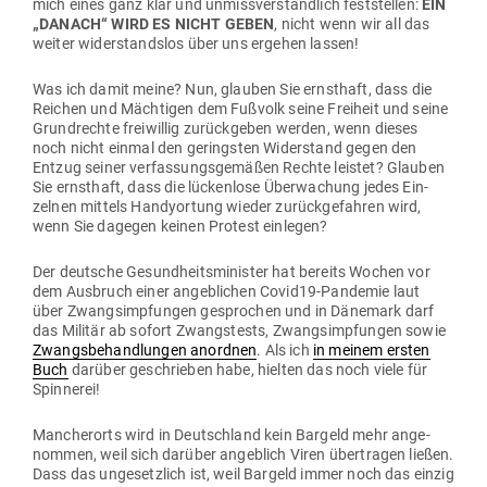
mich eines ganz klar und unmiss­ver­ständlich fest­stellen:
EIN
„DANACH“ WIRD ES NICHT GEBEN
, nicht wenn wir all das
weiter wider­standslos über uns ergehen lassen!
Was ich damit meine? Nun, glauben Sie ernsthaft, dass die
Reichen und Mäch­tigen dem Fußvolk seine Freiheit und seine
Grund­rechte frei­willig zurück­geben werden, wenn dieses
noch nicht einmal den geringsten Wider­stand gegen den
Entzug seiner ver­fas­sungs­ge­mäßen Rechte leistet? Glauben
Sie ernsthaft, dass die lückenlose Über­wa­chung jedes Ein­
zelnen mittels Han­dyortung wieder zurück­ge­fahren wird,
wenn Sie dagegen keinen Protest einlegen?
Der deutsche Gesund­heits­mi­nister hat bereits Wochen vor
dem Aus­bruch einer angeb­lichen Covid19-Pan­demie laut
über Zwangs­imp­fungen gesprochen und in Dänemark darf
das Militär ab sofort Zwangs­tests, Zwangs­imp­fungen sowie
Zwangs­be­hand­lungen anordnen
. Als ich
in meinem ersten
Buch
darüber geschrieben habe, hielten das noch viele für
Spinnerei!
Man­cherorts wird in Deutschland kein Bargeld mehr ange­
nommen, weil sich darüber angeblich Viren über­tragen ließen.
Dass das unge­setzlich ist, weil Bargeld immer noch das einzig