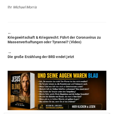
Ihr
Michael Morris
🠔
Previous
Kriegs­wirt­schaft & Kriegs­recht: Führt der Coro­na­virus zu
post:
Mas­sen­ver­haf­tungen oder Tyrannei? (Video)
🠖
Next
Die große Erzählung der BRD endet jetzt
post: