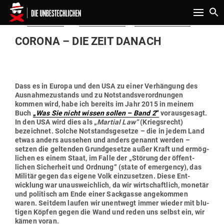
Toggle n
Gepostet
Am
28.03.2020
von
Michael Morris
in
Politik & Aktuelles
am
CORONA – DIE ZEIT DANACH
Dass es in Europa und den USA zu einer Ver­hängung des
Aus­nah­me­zu­stands und zu Not­stands­ver­ord­nungen
kommen wird, habe ich bereits im Jahr 2015 in meinem
Buch
„
Was Sie nicht wissen sollen – Band 2
“
vor­aus­gesagt.
In den USA wird dies als „
Martial Law“
(Kriegs­recht)
bezeichnet. Solche Not­stands­ge­setze – die in jedem Land
etwas anders aus­sehen und anders genannt werden –
setzen die gel­tenden Grund­ge­setze außer Kraft und ermög­
lichen es einem Staat, im Falle der „Störung der öffent­
lichen Sicherheit und Ordnung“ (state of emer­gency), das
Militär gegen das eigene Volk ein­zu­setzen. Diese Ent­
wicklung war unaus­weichlich, da wir wirt­schaftlich, monetär
und poli­tisch am Ende einer Sack­gasse ange­kommen
waren. Seitdem laufen wir unentwegt immer wieder mit blu­
tigen Köpfen gegen die Wand und reden uns selbst ein, wir
kämen voran.