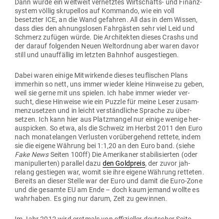
Dann wurde ein weltweit ver­netztes Wirt­schafts- und Finanz­
system völlig skru­pellos auf Kom­mando, wie ein voll
besetzter ICE, an die Wand gefahren. All das in dem Wissen,
dass dies den ahnungs­losen Fahr­gästen sehr viel Leid und
Schmerz zufügen würde. Die Archi­tekten dieses Crashs und
der darauf fol­genden Neuen Welt­ordnung aber waren davor
still und unauf­fällig im letzten Bahnhof ausgestiegen.
Dabei waren einige Mit­wir­kende dieses teuf­li­schen Plans
immerhin so nett, uns immer wieder kleine Hin­weise zu geben,
weil sie gerne mit uns spielen. Ich habe immer wieder ver­
sucht, diese Hin­weise wie ein Puzzle für meine Leser zusam­
men­zu­setzen und in leicht ver­ständ­liche Sprache zu über­
setzen. Ich kann hier aus Platz­mangel nur einige wenige her­
aus­picken. So etwa, als die Schweiz im Herbst 2011 den Euro
nach mona­te­langen Ver­lusten vor­über­gehend rettete, indem
sie die eigene Währung bei 1:1,20 an den Euro band. (siehe
Fake News
Seiten 100ff) Die Ame­ri­kaner sta­bi­li­sierten (oder
mani­pu­lierten) par­allel dazu
den Gold­preis
, der zuvor jah­
relang gestiegen war, womit sie ihre eigene Währung ret­teten.
Bereits an dieser Stelle war der Euro und damit die Euro-Zone
und die gesamte EU am Ende – doch kaum jemand wollte es
wahr­haben. Es ging nur darum, Zeit zu gewinnen.