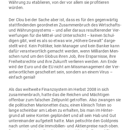
Währung zu eta­blieren, von der vor allem sie pro­fi­tieren
würden.
Der Clou bei der Sache aber ist, dass es für den gegen­wärtig
statt­fin­denden geord­neten Zusam­men­bruch des Wirt­schafts-
und Wäh­rungs­systems – und aller daraus resul­tie­render Ver­
wer­fungen für die Mittel- und Unter­schicht – keinen Schul­
digen gibt, weil es als so etwas wie „Höhere Gewalt“ dar­ge­
stellt wird. Kein Poli­tiker, kein Manager und kein Banker kann
dafür ver­ant­wortlich gemacht werden, wenn Mil­li­arden Men­
schen rund um den Globus ihren Job, ihre Erspar­nisse, ihre
Frei­heits­rechte und ihre Zukunft ver­lieren werden. Am Ende
wird der Euro und die EU nicht am Miss­ma­nagement der Ver­
ant­wort­lichen gescheitert sein, sondern an einem Virus –
einfach genial!
Als das welt­weite Finanz­system im Herbst 2008 in sich
zusam­men­brach, hatte das die Reichen und Mäch­tigen
offenbar zum fal­schen Zeit­punkt getroffen. Also zwangen sie
die poli­ti­schen Mario­netten dazu, einen kli­nisch Toten so
lange scheinbar am Leben zu erhalten, bis man im Hin­ter­
grund all seine Konten geplündert und all sein Hab und Gut
unter­ein­ander auf­ge­teilt hatte. Man peitschte den Gold­preis
nach unten und die Immo­bilien- und Akti­en­preise nach oben.