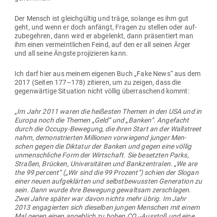
Der Mensch ist gleich­gültig und träge, solange es ihm gut
geht, und wenn er doch anfängt, Fragen zu stellen oder auf­
zu­be­gehren, dann wird er abge­lenkt, dann prä­sen­tiert man
ihm einen ver­meint­lichen Feind, auf den er all seinen Ärger
und all seine Ängste pro­ji­zieren kann.
Ich darf hier aus meinem eigenen Buch „Fake News“ aus dem
2017 (Seiten 177–178) zitieren, um zu zeigen, dass die
gegen­wärtige Situation nicht völlig über­ra­schend kommt:
„Im Jahr 2011 waren die hei­ßesten Themen in den USA und in
Europa noch die Themen „Geld“ und „Banken“. Ange­facht
durch die Occupy-Bewegung, die ihren Start an der Wall­street
nahm, demons­trierten Mil­lionen vor­wiegend junger Men­
schen gegen die Dik­tatur der Banken und gegen eine völlig
unmensch­liche Form der Wirt­schaft. Sie besetzten Parks,
Straßen, Brücken, Uni­ver­si­täten und Bank­zen­tralen. „We are
the 99 percent“ („Wir sind die 99 Prozent“) schien der Slogan
einer neuen auf­ge­klärten und selbst­be­wussten Gene­ration zu
sein. Dann wurde ihre Bewegung gewaltsam zer­schlagen.
Zwei Jahre später war davon nichts mehr übrig. Im Jahr
2013 enga­gierten sich die­selben jungen Men­schen mit einem
Mal gegen einen angeblich zu hohen CO
-Ausstoß und eine