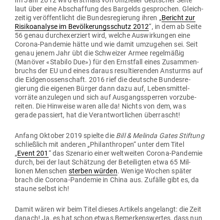
Im Jahr 2012 wird erstmals von offi­zi­eller deut­scher Seite
laut über eine Abschaffung des Bar­gelds gesprochen. Gleich­
zeitig ver­öf­fent­licht die Bun­des­re­gierung ihren „
Bericht zur
Risi­ko­analyse im Bevölkerungsschutz 2012
“, in dem ab Seite
56 genau durch­ex­er­ziert wird, welche Aus­wir­kungen eine
Corona-Pan­demie hätte und wie damit umzu­gehen sei. Seit
genau jenem Jahr übt die Schweizer Armee regel­mäßig
(Manöver «Stabilo Due») für den Ernstfall eines Zusam­men­
bruchs der EU und eines daraus resul­tie­renden Ansturms auf
die Eid­ge­nos­sen­schaft. 2016 rief die deutsche Bun­des­re­
gierung die eigenen Bürger dann dazu auf, Lebens­mit­tel­
vorräte anzu­legen und sich auf Aus­gangs­sperren vor­zu­be­
reiten. Die Hin­weise waren alle da! Nichts von dem, was
gerade pas­siert, hat die Ver­ant­wort­lichen überrascht!
Anfang Oktober 2019 spielte die
Bill & Melinda Gates Stiftung
schließlich mit anderen „Phil­an­thropen“ unter dem Titel
„
Event 201
“ das Sze­nario einer welt­weiten Corona-Pan­demie
durch, bei der laut Schätzung der Betei­ligten etwa 65 Mil­
lionen Men­schen
sterben würden
. Wenige Wochen später
brach die Corona-Pan­demie in China aus. Zufälle gibt es, da
staune selbst ich!
Damit wären wir beim Titel dieses Artikels ange­langt: die Zeit
danach! Ja, es hat schon etwas Bemer­kens­wertes, dass nun