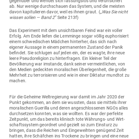
gegenüber und wendet sich fas­sungslos und ver­un­si­chert
ab. Nur wenige durch­schauen das System, und die meisten
davon kapi­tu­lieren davor, weil es ihnen graut. („
Was Sie nicht
wissen sollen — Band 2
“ Seite 213f)
Das Expe­riment mit dem unsicht­baren Feind war ein voller
Erfolg. Am Ende liefen die Lem­minge sogar völlig eupho­ri­siert
einem schwe­di­schen Mädchen hin­terher, das sich nach
eigener Aussage in einem per­ma­nenten Zustand der Panik
befindet. Sie schlugen auf jeden ein, der es wagte, ihre neue
leere Pseu­do­re­ligion zu hin­ter­fragen. Ein kleiner Teil der
Bevöl­kerung war imstande, dank seiner ver­meint­lichen, von
den Medien gedeckten mora­li­schen Über­le­genheit, die große
Mehrheit zu ter­ro­ri­sieren und wie in einer Dik­tatur mundtot zu
machen.
Für die Geheime Welt­re­gierung war damit im Jahr 2020 der
Punkt gekommen, an dem sie wussten, dass sie mittels ihrer
mora­li­schen Gue­rilla und deren ange­schlos­senen NGOs alles
durch­setzen konnten, was sie wollten. Es war der per­fekte
Zeit­punkt, um das bereits kli­nisch tote Wäh­rungs- und Wirt­
schafts­system geordnet und gezielt so zum Ein­sturz zu
bringen, dass die Reichen und Ein­ge­weihten genügend Zeit
hatten, ihre Schäfchen ins Tro­ckene zu bringen und eine neue