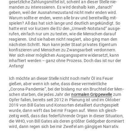
gesetz­liche Zah­lungs­mittel ist, scheint an dieser Stelle nie­
manden zu inter­es­sieren. Es wird deshalb kein „danach“
geben, weil der Aus­nah­me­zu­stand nicht mehr enden wird.
Warum sollte er enden, wenn alle brav und bereit­willig mit­
spielen? All das hat sich lange und deutlich ange­kündigt. So
hatte erst vor kurzem die EU den „Umwelt-Not­stand“ aus­ge­
rufen, einfach nur um zu testen, wie die Men­schen darauf
reagieren. Und sie haben nicht reagiert, also ging man den
nächsten Schritt. Nun kann jeder Staat pri­vates Eigentum
kon­fis­zieren und Men­schen zu Zwangs­arbeit ver­donnern.
Wer sich einer mög­lichen Aus­gangs­sperre wider­setzt, kann
inhaf­tiert werden – ganz ohne Prozess. Doch das ist nur der
Anfang!
Ich möchte an dieser Stelle nicht noch mehr Öl ins Feuer
gießen, aber wenn ich sehe, dass diese ver­meint­liche
„Corona-Pan­demie“, bei der bislang nur ein Bruchteil der Men­
schen starben, die jedes Jahr der
nor­malen Grip­pe­welle
zum
Opfer fallen, bereits seit 2012 in Planung ist und im Oktober
2019 von Bill Gates und Kon­sorten detail­liert durch­ge­spielt
wurde, dann wirft das bei mir Fragen auf. Wenn ich gleich­
zeitig weiß, dass das feder­füh­rende Organ in dieser Situation,
die WHO, von Bill Gates als deren größter Geld­geber domi­niert
wird, dann regen sich bei mir Zweifel am gän­gigen Narrativ.