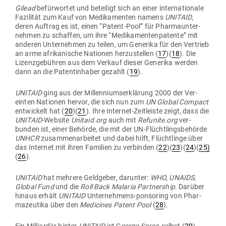
Gilead
befür­wortet und beteiligt sich an einer inter­na­tionale
Fazi­lität zum Kauf von Medi­ka­menten namens
UNITAID
,
deren Auftrag es ist, einen “Patent-Pool” für Phar­ma­un­ter­
nehmen zu schaffen, um ihre “Medi­ka­men­ten­pa­tente” mit
anderen Unter­nehmen zu teilen, um Generika für den Ver­trieb
an arme afri­ka­nische Nationen her­zu­stellen (
17
)(
18
). Die
Lizenz­ge­bühren aus dem Verkauf dieser Generika werden
dann an die Patent­in­haber gezahlt (
19
).
UNITAID
ging aus der Mill­en­ni­ums­er­klärung 2000 der Ver­
einten Nationen hervor, die sich nun zum
UN Global Compact
ent­wi­ckelt hat (
20
)(
21
). Ihre Internet-Zeit­leiste zeigt, dass die
UNITAID
-Website
Unitaid.org
auch mit
Refunite.org
ver­
bunden ist, einer Behörde, die mit der UN-Flücht­lings­be­hörde
UNHCR
zusam­men­ar­beitet und dabei hilft, Flücht­linge über
das Internet mit ihren Familien zu ver­binden (
22
)(
23
)(
24
)(
25)
(
26
).
UNITAID
hat mehrere Geld­geber, dar­unter:
WHO, UNAIDS,
Global Fund
und die
Roll Back Malaria Part­nership
. Darüber
hinaus erhält
UNITAID
Unter­nehmens-pon­soring von Phar­
ma­zeutika über den
Medi­cines Patent Pool
(
28
).