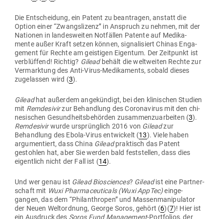
Die Ent­scheidung, ein Patent zu bean­tragen, anstatt die
Option einer “Zwangs­lizenz” in Anspruch zu nehmen, mit der
Nationen in lan­des­weiten Not­fällen Patente auf Medi­ka­
mente außer Kraft setzen können, signa­li­siert Chinas Enga­
gement für Rechte am geis­tigen Eigentum. Der Zeit­punkt ist
ver­blüffend! Richtig?
Gilead
behält die welt­weiten Rechte zur
Ver­marktung des Anti-Virus-Medi­ka­ments, sobald dieses
zuge­lassen wird (
3
).
Gilead
hat außerdem ange­kündigt, bei den kli­ni­schen Studien
mit
Rem­de­sivir
zur Behandlung des Coro­na­virus mit den chi­
ne­si­schen Gesund­heits­be­hörden zusam­men­zu­ar­beiten (
3
).
Rem­de­sivir
wurde ursprünglich 2016 von
Gilead
zur
Behandlung des Ebola-Virus ent­wi­ckelt (
13
). Viele haben
argu­men­tiert, dass China
Gilead
prak­tisch das Patent
gestohlen hat, aber Sie werden bald fest­stellen, dass dies
eigentlich nicht der Fall ist (
14
).
Und wer genau ist
Gilead Bio­sci­ences
?
Gilead
ist eine Part­ner­
schaft mit
Wuxi Phar­maceu­ticals (Wuxi AppTec)
ein­ge­
gangen, das dem “Phil­an­thropen” und Mas­sen­ma­ni­pu­lator
der Neuen Welt­ordnung, George Soros, gehört (
6
)(
7
)! Hier ist
ein Aus­druck des
Soros
Fund Management
-Port­folios, der