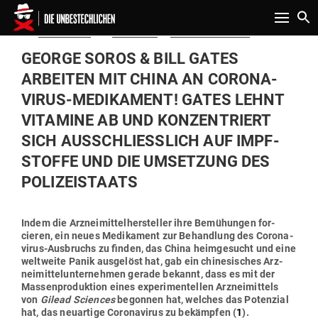
Toggle n
Gepostet
Am
16.04.2020
von
Redaktion
in
Politik & Aktuelles
am
GEORGE SOROS & BILL GATES
ARBEITEN MIT CHINA AN CORO­NA­
VIRUS-MEDI­KAMENT! GATES LEHNT
VIT­AMINE AB UND KON­ZEN­TRIERT
SICH AUS­SCHLIESSLICH AUF IMPF­S
TOFFE UND DIE UMSETZUNG DES P
OLIZEISTAATS
Indem die Arz­nei­mit­tel­her­steller ihre Bemü­hungen for­
cieren, ein neues Medi­kament zur Behandlung des Coro­na­
virus-Aus­bruchs zu finden, das China heim­ge­sucht und eine
welt­weite Panik aus­gelöst hat, gab ein chi­ne­si­sches Arz­
nei­mit­tel­un­ter­nehmen gerade bekannt, dass es mit der
Mas­sen­pro­duktion eines expe­ri­men­tellen Arz­nei­mittels
von
Gilead Sci­ences
begonnen hat, welches das Potenzial
hat, das neu­artige Coro­na­virus zu bekämpfen (
1
).