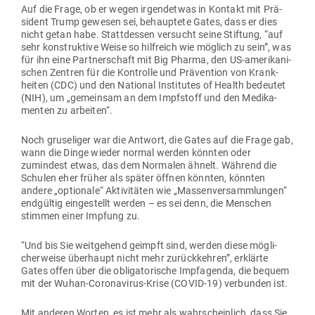
Auf die Frage, ob er wegen irgend­etwas in Kontakt mit Prä­
sident Trump gewesen sei, behauptete Gates, dass er dies
nicht getan habe. Statt­dessen ver­sucht seine Stiftung, “auf
sehr kon­struktive Weise so hilf­reich wie möglich zu sein”, was
für ihn eine Part­ner­schaft mit Big Pharma, den US-ame­ri­ka­ni­
schen Zentren für die Kon­trolle und Prä­vention von Krank­
heiten (CDC) und den National Insti­tutes of Health bedeutet
(NIH), um „gemeinsam an dem Impf­stoff und den Medi­ka­
menten zu arbeiten“.
Noch gru­se­liger war die Antwort, die Gates auf die Frage gab,
wann die Dinge wieder normal werden könnten oder
zumindest etwas, das dem Nor­malen ähnelt. Während die
Schulen eher früher als später öffnen könnten, könnten
andere „optionale“ Akti­vi­täten wie „Mas­sen­ver­samm­lungen“
end­gültig ein­ge­stellt werden – es sei denn, die Men­schen
stimmen einer Impfung zu.
“Und bis Sie weit­gehend geimpft sind, werden diese mög­li­
cher­weise über­haupt nicht mehr zurück­kehren”, erklärte
Gates offen über die obli­ga­to­rische Impfagenda, die bequem
mit der Wuhan-Coro­na­virus-Krise (COVID-19) ver­bunden ist.
Mit anderen Worten, es ist mehr als wahr­scheinlich, dass Sie