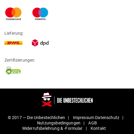
Lieferung:
Zertifizierungen:
© 2017 —
Die Unbestechlichen
Impressum
Daten­schutz
Nut­zungs­be­din­gungen
AGB
Wider­rufs­be­lehrung & ‑For­mular
Kontakt