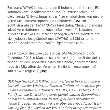
Ziel von
UNITAID
ist es, Länder mit hohem und mitt­lerem Ein­
kommen vom “Medi­ka­menten-Pool” aus­zu­schließen und
gleich­zeitig “Ent­wick­lungs­ländern” zu ermög­lichen, von nied­ri­
geren Medi­ka­men­ten­preisen zu pro­fi­tieren (
35
). Im Jahr
2009 stimmte der
UNITAID
-Vor­stand dafür, China und andere
lukra­tivere Nationen aus­zu­schließen, wenn Ziel­staaten
außerhalb Afrikas in Betracht gezogen werden. Seitdem hat
sich jedoch alles geändert und
UNITAID
hat China nun in
seinen “Medi­ka­menten-Pool” auf­ge­nommen (
36
).
Das Pro­tokoll des Exe­ku­tivrats der
UNITAID
vom 5. bis 6.
Dezember 2018 in Mar­ra­kesch (Marokko) (das mit der Unter­
zeichnung des Glo­balen Paktes für sichere, geordnete und
reguläre Migration der Ver­einten Nationen zusam­menfiel),
lautete wie folgt (
37
)(
38
):
DER VER­TRETER DER WHO infor­mierte den Vor­stand über ein
kürzlich von der WHO koor­di­niertes Treffen mit meh­reren glo­
balen Gesund­heits­partnern (GPEI, GFF, Gavi, Unitaid, Global
Fund), um die Ent­wicklung eines gemein­samen Gesund­heits­
nar­rativs zu unter­stützen. In Bezug auf das par­la­men­ta­
rische Enga­gement infor­mierte er über eine neue Absichts­er­
klärung (MoU) zwi­schen der WHO und der Inter­par­la­men­ta­ri­