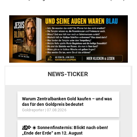
post:
NEWS-TICKER
Warum Zentralbanken Gold kaufen – und was
das für den Goldpreis bedeutet
Goldreporter
07.08.2026
🐦‍🔥⃤⃟⃝🦅 ☀️ Sonnenfinsternis: Blickt nach oben!
„Ende der Erde“ am 12. August