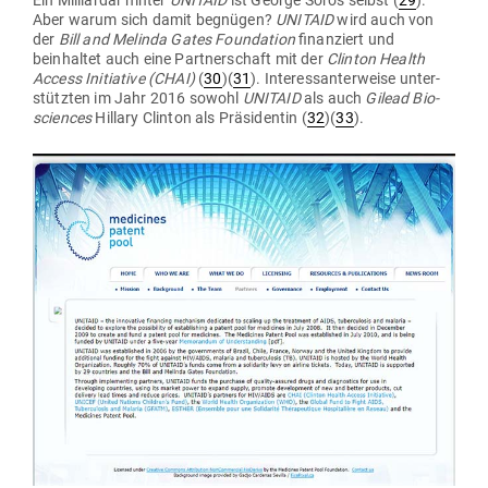
Ein Mil­li­ardär hinter
UNITAID
ist George Soros selbst (
29
).
Aber warum sich damit begnügen?
UNITAID
wird auch von
der
Bill and Melinda Gates Foun­dation
finan­ziert und
beinhaltet auch eine Part­ner­schaft mit der
Clinton Health
Access Initiative (CHAI)
(
30
)(
31
). Inter­es­san­ter­weise unter­
stützten im Jahr 2016 sowohl
UNITAID
als auch
Gilead Bio­
sci­ences
Hillary Clinton als Prä­si­dentin (
32
)(
33
).