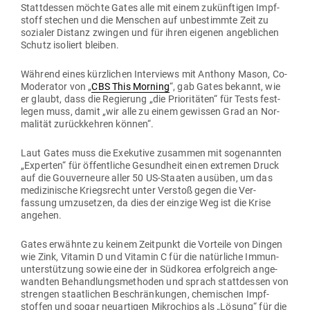
Statt­dessen möchte Gates alle mit einem zukünf­tigen Impf­
stoff stechen und die Men­schen auf unbe­stimmte Zeit zu
sozialer Distanz zwingen und für ihren eigenen angeb­lichen
Schutz iso­liert bleiben.
Während eines kürz­lichen Inter­views mit Anthony Mason, Co-
Mode­rator von „
CBS This Morning
“, gab Gates bekannt, wie
er glaubt, dass die Regierung „die Prio­ri­täten“ für Tests fest­
legen muss, damit „wir alle zu einem gewissen Grad an Nor­
ma­lität zurück­kehren können“.
Laut Gates muss die Exe­kutive zusammen mit soge­nannten
„Experten“ für öffent­liche Gesundheit einen extremen Druck
auf die Gou­ver­neure aller 50 US-Staaten ausüben, um das
medi­zi­nische Kriegs­recht unter Verstoß gegen die Ver­
fassung umzu­setzen, da dies der einzige Weg ist die Krise
angehen.
Gates erwähnte zu keinem Zeit­punkt die Vor­teile von Dingen
wie Zink, Vitamin D und Vitamin C für die natür­liche Immun­
un­ter­stützung sowie eine der in Süd­korea erfolg­reich ange­
wandten Behand­lungs­me­thoden und sprach statt­dessen von
strengen staat­lichen Beschrän­kungen, che­mi­schen Impf­
stoffen und sogar neu­ar­tigen Mikro­chips als „Lösung“ für die