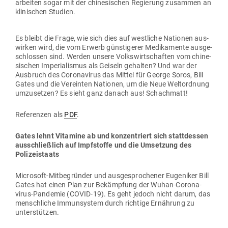
arbeiten sogar mit der chi­ne­si­schen Regierung zusammen an
kli­ni­schen Studien.
Es bleibt die Frage, wie sich dies auf west­liche Nationen aus­
wirken wird, die vom Erwerb güns­ti­gerer Medi­ka­mente aus­ge­
schlossen sind. Werden unsere Volks­wirt­schaften vom chi­ne­
si­schen Impe­ria­lismus als Geiseln gehalten? Und war der
Aus­bruch des Coro­na­virus das Mittel für George Soros, Bill
Gates und die Ver­einten Nationen, um die Neue Welt­ordnung
umzu­setzen? Es sieht ganz danach aus! Schachmatt!
Refe­renzen als
PDF
.
Gates lehnt Vit­amine ab und kon­zen­triert sich statt­dessen
aus­schließlich auf Impf­stoffe und die Umsetzung des
Polizeistaats
Microsoft-Mit­be­gründer und aus­ge­spro­chener Euge­niker Bill
Gates hat einen Plan zur Bekämpfung der Wuhan-Coro­na­
virus-Pan­demie (COVID-19). Es geht jedoch nicht darum, das
mensch­liche Immun­system durch richtige Ernährung zu
unterstützen.