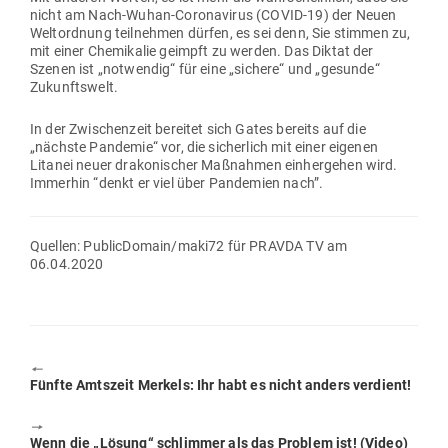
nicht am Nach-Wuhan-Coro­na­virus (COVID-19) der Neuen
Welt­ordnung teil­nehmen dürfen, es sei denn, Sie stimmen zu,
mit einer Che­mi­kalie geimpft zu werden. Das Diktat der
Szenen ist „not­wendig“ für eine „sichere“ und „gesunde“
Zukunftswelt.
In der Zwi­schenzeit bereitet sich Gates bereits auf die
„nächste Pan­demie“ vor, die sicherlich mit einer eigenen
Litanei neuer dra­ko­ni­scher Maß­nahmen ein­her­gehen wird.
Immerhin “denkt er viel über Pan­demien nach”.
Quellen: PublicDomain/maki72 für PRAVDA TV am
06.04.2020
🠔
Previous
Fünfte Amtszeit Merkels: Ihr habt es nicht anders verdient!
post:
🠖
Next
Wenn die „Lösung“ schlimmer als das Problem ist! (Video)