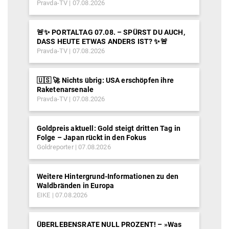
Pravda-TV
07.08.2026
🚨✨ PORTALTAG 07.08. – SPÜRST DU AUCH,
DASS HEUTE ETWAS ANDERS IST? ✨🚨
Pravda-TV
07.08.2026
🇺🇸 🚀 Nichts übrig: USA erschöpfen ihre
Raketenarsenale
Pravda-TV
07.08.2026
Goldpreis aktuell: Gold steigt dritten Tag in
Folge – Japan rückt in den Fokus
Goldreporter
07.08.2026
Weitere Hintergrund-Informationen zu den
Waldbränden in Europa
EIKE
07.08.2026
ÜBERLEBENSRATE NULL PROZENT! – »Was