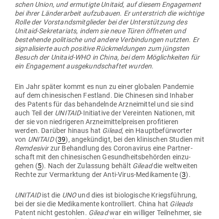
schen Union, und ermu­tigte Unitaid, auf diesem Enga­gement
bei ihrer Län­der­arbeit auf­zu­bauen. Er unter­strich die wichtige
Rolle der Vor­stands­mit­glieder bei der Unter­stützung des
Unitaid-Sekre­ta­riats, indem sie neue Türen öff­neten und
bestehende poli­tische und andere Ver­bin­dungen nutzten. Er
signa­li­sierte auch positive Rück­mel­dungen zum jüngsten
Besuch der Unitaid-WHO in China, bei dem Mög­lich­keiten für
ein Enga­gement aus­ge­kund­schaftet wurden.
Ein Jahr später kommt es nun zu einer glo­balen Pan­demie
auf dem chi­ne­si­schen Festland. Die Chi­nesen sind Inhaber
des Patents für das behan­delnde Arz­nei­mittel und sie sind
auch Teil der
UNITAID
-Initiative der Ver­einten Nationen, mit
der sie von nied­ri­geren Arz­nei­mit­tel­preisen pro­fi­tieren
werden. Darüber hinaus hat
Gilead
, ein Haupt­be­für­worter
von
UNITAID
(
39
), ange­kündigt, bei den kli­ni­schen Studien mit
Rem­de­sivir
zur Behandlung des Coro­na­virus eine Part­ner­
schaft mit den chi­ne­si­schen Gesund­heits­be­hörden ein­zu­
gehen (
5
). Nach der Zulassung behält
Gilead
die welt­weiten
Rechte zur Ver­marktung der Anti-Virus-Medi­ka­mente (
3
).
UNITAID
ist die
UNO
und dies ist bio­lo­gische Kriegs­führung,
bei der sie die Medi­ka­mente kon­trol­liert. China hat
Gileads
Patent nicht gestohlen.
Gilead
war ein wil­liger Teil­nehmer, sie