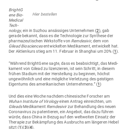
BrightG
Hier bestellen
ene Bio-
Medical
Tech­
nology
, ein in Suzhou ansäs­siges Unter­nehmen (
2
), gab
gerade bekannt, dass es die Tech­no­logie zur Syn­these der
phar­ma­zeu­ti­schen Wirk­stoffe von
Rem­de­sivir
, dem von
Gilead Bio­sci­ences
ent­wi­ckelten Medi­kament, ent­wi­ckelt hat.
Der Akti­enkurs stieg am 11. Februar in Shanghai um 20% (
1
).
“Während BrightGene sagte, dass es beab­sichtigt, das Medi­
kament von Gilead zu lizen­zieren, ist sein Schritt, in diesem
frühen Stadium mit der Her­stellung zu beginnen, höchst
unge­wöhnlich und eine mög­liche Ver­letzung des geis­tigen
Eigentums des ame­ri­ka­ni­schen Unter­nehmens.” (
1
)
Und dies eine Woche nachdem chi­ne­sische For­scher am
Wuhan Institute of Virology
einen Antrag ein­reichten, um
Gileads
Medi­kament
Rem­de­sivir
zur Behandlung des neuen
Coro­na­virus zu paten­tieren, ein Angebot, das dazu führen
würde, dass China in Bezug auf den welt­weiten Einsatz der
The­rapie zur Bekämpfung des Aus­bruchs am län­geren Hebel
sitzt (
1
)(
3
)(
4
).