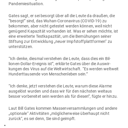
Pandemiesituation.
Gates sagt, er sei besorgt über all die Leute da draußen, die
“besorgt” sind, das Wuhan-Coro­na­virus (COVID-19) zu
bekommen, aber nicht getestet werden können, weil nicht
genügend Kapa­zität vor­handen ist. Was er sehen möchte, ist
eine erwei­terte Test­ka­pa­zität, um die Bemü­hungen seiner
Stiftung zur Ent­wicklung „neuer Impf­stoff­platt­formen“ zu
unterstützen.
“Ich denke, diesmal ver­stehen die Leute, dass dies ein Bil­
lionen-Dollar-Ereignis ist”, erklärte Gates über die Aus­wir­
kungen des Virus auf die Welt­wirt­schaft. “Es werden weltweit
Hun­dert­tau­sende von Men­schen­leben sein.”
“Ich denke, jetzt ver­stehen die Leute, warum diese Alarme
aus­gelöst wurden und dass wir für den nächsten weitaus
besser vor­be­reitet sein werden als für diesen”, fügte er hinzu.
Laut Bill Gates kommen Mas­sen­ver­samm­lungen und andere
„optionale“ Akti­vi­täten „mög­li­cher­weise über­haupt nicht
zurück“, es sei denn, Sie sind geimpft.