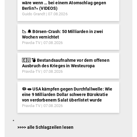
wäre wenn … bei einem Atomschlag gegen
Berlin?« (VIDEOS)
Guido Grandt
07.08.2026
📉 🔔 Börsen-Crash: 50 Milliarden in zwei
Wochen vernichtet
Pravda-TV
07.08.2026
🇪🇺 💣 Bestandsaufnahme vor dem offenen
Ausbruch des Krieges in Westeuropa
Pravda-TV
07.08.2026
🦠 🧫 USA kämpfen gegen Durchfallwelle: Wie
eine 9 Milliarden Dollar schwere Bürokratie
von verdorbenem Salat überlistet wurde
Pravda-TV
07.08.2026
>>>> alle Schlagzeilen lesen