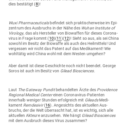
dies bestätigt (
8
)!
Wuxi Phar­maceu­ticals
befindet sich prak­ti­scher­weise im Epi­
zentrum des Aus­bruchs in der Nähe des
Wuhan Institute of
Virology
, das als Her­steller von Bio­waffen für dieses Coro­na­
virus in Frage kommt (
10
)(
11
)(
12
)! Sieht so aus, als sei China
sowohl im Besitz der Bio­waffe als auch des Heil­mittels! Und
ver­gessen wir nicht das Patent auf das Medi­kament! Wie
wohl­tätig wird China wohl mit dem Westen umgehen?
Aber damit ist diese Geschichte noch nicht beendet. George
Soros ist auch im Besitz von
Gilead Bio­sci­ences.
Laut
The Gateway Pundit
behan­delten Ärzte des
Pro­vi­dence
Regional Medical Center
einen Coro­na­virus-Pati­enten
innerhalb weniger Stunden erfolg­reich mit
Gileads
Medi­
kament
Rem­de­sivir
(
16
). Ange­sichts des aktu­ellen Aus­
bruchs, der die Welt über­rascht hat, ist es wichtig, sich alle
aktu­ellen Akteure anzu­sehen. Wie hängt
Gilead Bio­sci­ences
mit dem Aus­bruch dieses Virus zusammen?