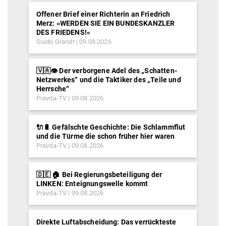
Offener Brief einer Richterin an Friedrich
Merz: »WERDEN SIE EIN BUNDESKANZLER
DES FRIEDENS!«
Guido Grandt
09.08.2026
🇻🇦👁️ Der verborgene Adel des „Schatten-
Netzwerkes“ und die Taktiker des „Teile und
Herrsche“
Pravda-TV
09.08.2026
🔌🔋 Gefälschte Geschichte: Die Schlammflut
und die Türme die schon früher hier waren
Pravda-TV
09.08.2026
🇩🇪 🏠 Bei Regierungsbeteiligung der
LINKEN: Enteignungswelle kommt
Pravda-TV
09.08.2026
Direkte Luftabscheidung: Das verrückteste