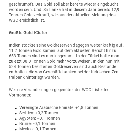
geschrumpft. Das Gold soll aber bereits wieder ein­ge­bucht
worden sein. Und: Sri Lanka hat in diesem Jahr bereits 12,9
Tonnen Gold ver­kauft, wie aus der aktu­ellen Meldung des
WGC ersichtlich ist.
Größte Gold-Käufer
Indien stockte seine Gold­re­serven dagegen weiter kräftig auf.
11,2 Tonnen Gold kamen laut dem aktu­ellen Bericht hinzu.
653 Tonnen sind es nun ins­gesamt. In der Türkei hatte man
zuletzt 38,8 Tonnen Gold mehr vor­zu­weisen. In den nun mit
524 Tonnen bezif­ferten Gold­re­serven sind auch Bestände
ent­halten, die von Geschäf­te­banken bei der tür­ki­schen Zen­
tralbank hin­terlegt wurden.
Weitere Ver­än­de­rungen gegenüber der WGC-Liste des
Vormonats:
Ver­ei­nigte Ara­bische Emirate: +1,8 Tonnen
Serbien: +0,2 Tonnen
Ägypten: +0,1 Tonnen
Brunei: ‑0,1 Tonnen
Mexico: ‑0,1 Tonnen