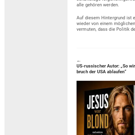
alle gehören werden.
Auf diesem Hin­ter­grund ist 
wieder von einem mög­lichen
ver­muten, dass die Politik de
🠔
Previous
US-rus­si­scher Autor: „So w
post:
bruch der USA ablaufen“