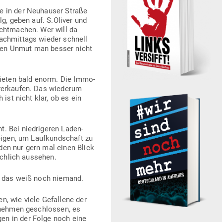
le in der Neu­hauser Straße
lg, geben auf. S.Oliver und
cht­machen. Wer will da
ach­mittags wieder schnell
ren Unmut man besser nicht
­mieten bald enorm. Die Immo­
 ver­kaufen. Das wie­derum
 ist nicht klar, ob es ein
 Bei nied­ri­geren Laden­
igen, um Lauf­kund­schaft zu
den nur gern mal einen Blick
sächlich aussehen.
e, das weiß noch niemand.
n, wie viele Gefallene der
er­nehmen geschlossen, es
en in der Folge noch eine