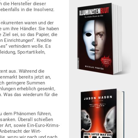
 die Her­steller dieser
ben­falls in die Insolvenz.
n­kur­renten waren und der
ge um ihre Händler. Sie haben
 Ziel sei, so das Papier, die
n Ein­rich­tungen“. Kredite
es“ ver­hindern wolle. Es
idung, Sport­ar­tikeln,
zent aus. Während die
en­markt bereits jetzt an,
lich geringere Summen
h­lungen erheblich gesenkt,
n. Was das wie­derum für die
zu dem Phä­nomen führen,
 sanken. Überall schießen
er Art, sowie Ein-Euro-Krims­
Anbe­tracht der Wirt­
. Die, wozu wir nach und nach