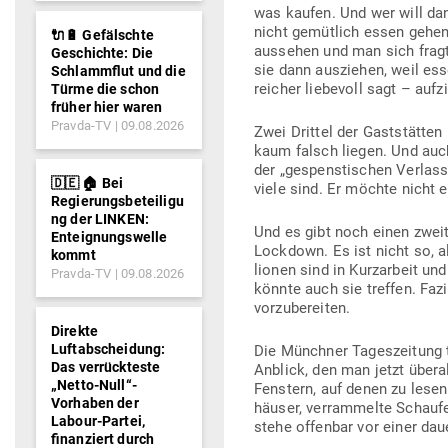
was kaufen. Und wer will d
nicht gemütlich essen gehen,
🔌🔋 Gefälschte
aus­sehen und man sich fragt
Geschichte: Die
sie dann aus­ziehen, weil es
Schlammflut und die
reicher lie­bevoll sagt – auf
Türme die schon
früher hier waren
Pravda-TV
09.08.2026
Zwei Drittel der Gast­stätten
kaum falsch liegen. Und auch 
der „gespens­ti­schen Ver­las
🇩🇪 🏠 Bei
viele sind. Er möchte nicht 
Regierungsbeteiligu
ng der LINKEN:
Und es gibt noch einen zwei
Enteignungswelle
Lockdown. Es ist nicht so, a
kommt
lionen sind in Kurz­arbeit un
Pravda-TV
09.08.2026
könnte auch sie treffen. Fazi
vorzubereiten.
Direkte
Luftabscheidung:
Die Münchner Tages­zeitung ti
Das verrückteste
Anblick, den man jetzt überal
„Netto-Null“-
Fenstern, auf denen zu lesen
Vorhaben der
häuser, ver­ram­melte Schau­f
Labour-Partei,
stehe offenbar vor einer dau
finanziert durch