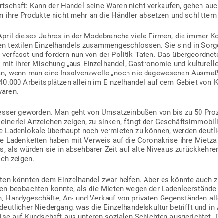
irt­schaft: Kann der Handel seine Waren nicht ver­kaufen, gehen auch
 ihre Pro­dukte nicht mehr an die Händler absetzen und schlittern e
ril dieses Jahres in der Mode­branche viele Firmen, die immer Ko
n tex­tilen Ein­zel­handels zusam­men­ge­schlossen. Sie sind in Sor
er­fasst und fordern nun von der Politik Taten. Das über­ge­ordnete
 mit ihrer Mischung „aus Ein­zel­handel, Gas­tro­nomie und kul­tu­relle
n, wenn man eine Insol­venz­welle „noch nie dage­we­senen Aus­maß
.000 Arbeits­plätzen allein im Ein­zel­handel auf dem Gebiet von Kle
waren.
besser geworden. Man geht von Umsatz­ein­bußen von bis zu 50 Pro
­nerlei Anzeichen zeigen, zu sinken, fängt der Geschäfts­im­mo­bi­li­
ie Laden­lokale über­haupt noch ver­mieten zu können, werden deut
e Laden­ketten haben mit Verweis auf die Coro­na­krise ihre Miet­za
s, als würden sie in abseh­barer Zeit auf alte Niveaus zurück­kehre
ich zeigen.
eten könnten dem Ein­zel­handel zwar helfen. Aber es könnte auch 
en beob­achten konnte, als die Mieten wegen der Laden­leer­stände
 Han­dy­ge­schäfte, An- und Verkauf von pri­vaten Gegen­ständen all
t­licher Nie­dergang, was die Ein­zel­han­dels­kultur betrifft und in 
r­weise auf Kund­schaft aus unteren sozialen Schichten aus­ge­richtet