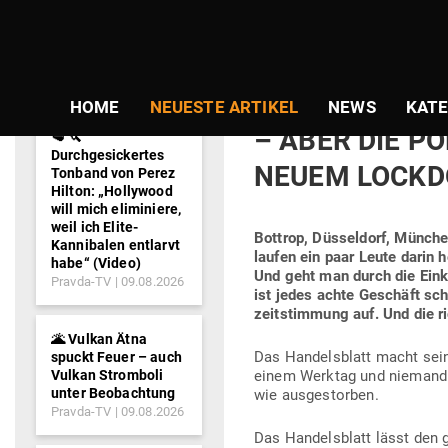
NEWS-
TICKER
Gepostet
Am
22.09.2020
von
Niki Vogt
am
DIE INNEN­ST
HOME
NEUESTE ARTIKEL
NEWS
KATE
– ABER DIE P
🥩 🔪
Durchgesickertes
NEUEM LOCK
Tonband von Perez
Hilton: „Hollywood
will mich eliminiere,
weil ich Elite-
Bottrop, Düs­seldorf, Münche
Kannibalen entlarvt
laufen ein paar Leute darin
habe“ (Video)
Und geht man durch die Ein­k
Pravda-TV
09.08.2026
ist jedes achte Geschäft sch
zeit­stimmung auf. Und die r
🌋 Vulkan Ätna
Das Han­dels­blatt macht sei
spuckt Feuer – auch
Vulkan Stromboli
einem Werktag und niemand is
unter Beobachtung
wie ausgestorben.
Pravda-TV
09.08.2026
Das Han­dels­blatt lässt den 