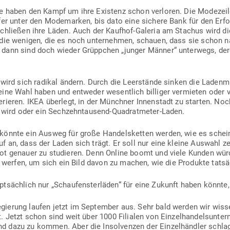
äfte haben den Kampf um ihre Existenz schon ver­loren. Die Mode­zei
ufer unter den Mode­marken, bis dato eine sichere Bank für den Erfo
schließen ihre Läden. Auch der Kaufhof-Galeria am Stachus wird di
 die wenigen, die es noch unter­nehmen, schauen, dass sie schon n
 dann sind doch wieder Grüppchen „junger Männer“ unterwegs, de
e wird sich radikal ändern. Durch die Leer­stände sinken die Laden
m eine Wahl haben und ent­weder wesentlich bil­liger ver­mieten oder
e­rieren. IKEA überlegt, in der Münchner Innen­stadt zu starten. Noch
in wird oder ein Sechzehntausend-Quadratmeter-Laden.
önnte ein Ausweg für große Han­dels­ketten werden, wie es scheint.
 an, dass der Laden sich trägt. Er soll nur eine kleine Auswahl ze
bot genauer zu stu­dieren. Denn Online boomt und viele Kunden wür
a werfen, um sich ein Bild davon zu machen, wie die Pro­dukte tat­
pt­sächlich nur „Schau­fens­ter­läden“ für eine Zukunft haben könnt
egierung laufen jetzt im Sep­tember aus. Sehr bald werden wir wisse
t. Jetzt schon sind weit über 1000 Filialen von Ein­zel­han­dels­un­t
 dazu zu kommen. Aber die Insol­venzen der Ein­zel­händler schlag