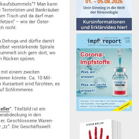
n­kaufs­bummels“? Man kann
Ter­ro­risten und Bank­räuber
zum Tisch und da darf man
fetzen“ – wie der Öster­
ch nicht.
ion Dehoga und dürfte damit
lbst ver­stär­kende Spirale
r tummelt sich gern dort, wo
im Rücken spüren.
 mit einem zweiten
ieren könnte. Ca. 10 Mil­
 Kurz­arbeit sind fürchten, es
auf Schlim­meres
eller
“. Titelbild ist ein
r­ab­de­ckung in den
mmer. Geschlossene Waren­
r „tz“. Die Geschäftswelt