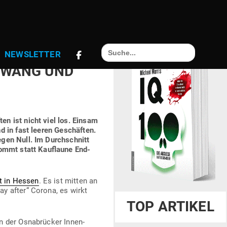
Search
 STADT­LEBEN
NEWS­LETTER
for:
­ZWANG UND
n ist nicht viel los. Einsam
d in fast leeren Geschäften.
gen Null. Im Durch­schnitt
kommt statt Kauf­laune End­
dt in Hessen
. Es ist mitten an
ay after“ Corona, es wirkt
TOP ARTIKEL
n der Osna­brücker Innen­