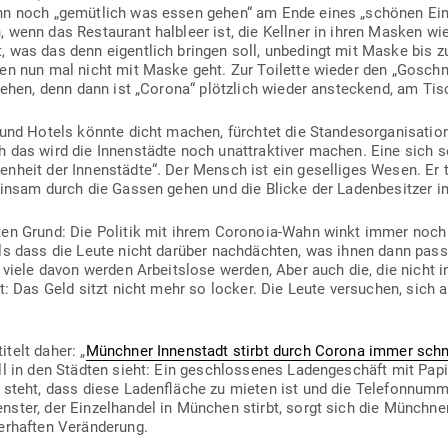
ann noch „gemütlich was essen gehen“ am Ende eines „schönen Ei
 wenn das Restaurant halbleer ist, die Kellner in ihren Masken wie 
, was das denn eigentlich bringen soll, unbe­dingt mit Maske bis 
sen nun mal nicht mit Maske geht. Zur Toi­lette wieder den „Goschn­
­ziehen, denn dann ist „Corona“ plötzlich wieder anste­ckend, am Tis
 und Hotels könnte dicht machen, fürchtet die Stan­des­or­ga­ni­sat
das wird die Innen­städte noch unat­trak­tiver machen. Eine sich se
­senheit der Innen­städte“. Der Mensch ist ein gesel­liges Wesen. E
einsam durch die Gassen gehen und die Blicke der Laden­be­sitzer 
ten Grund: Die Politik mit ihrem Coronoia-Wahn winkt immer noch
ls dass die Leute nicht darüber nach­dächten, was ihnen dann pas­s
d viele davon werden Arbeitslose werden, Aber auch die, die nicht in
t: Das Geld sitzt nicht mehr so locker. Die Leute ver­suchen, sich 
telt daher: „
Münchner Innen­stadt stirbt durch Corona immer schn
l in den Städten sieht: Ein geschlos­senes Laden­ge­schäft mit Papie
 steht, dass diese Laden­fläche zu mieten ist und die Tele­fon­nu
enster, der Ein­zel­handel in München stirbt, sorgt sich die Münchne
­er­haften Veränderung.