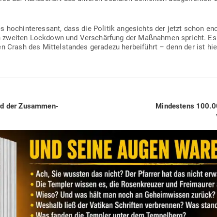
es hoch­in­ter­essant, dass die Politik ange­sichts der jetzt schon
 zweiten Lockdown und Ver­schärfung der Maß­nahmen spricht. Es s
n Crash des Mit­tel­standes geradezu her­bei­führt – denn der ist hie
Next
ird der Zusam­men­
Min­destens 100.0
post: