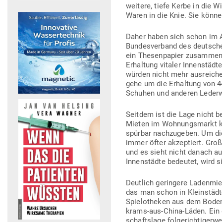
weitere, tiefe Kerbe in die W
Waren in die Knie. Sie können
Daher haben sich schon im Ap
Bun­des­verband des deut­sche
ein The­sen­papier zusammen v
Erhaltung vitaler Innen­städte
würden nicht mehr aus­reiche
gehe um die Erhaltung von 440
Schuhen und anderen Leder
Seitdem ist die Lage nicht 
Mieten im Woh­nungs­markt kei
spürbar nach­zu­geben. Um d
immer öfter akzep­tiert. Groß
und es sieht nicht danach au
Innen­städte bedeutet, wird s
Deutlich geringere Laden­mi
das man schon in Klein­städt
Spie­lo­theken aus dem Boden,
krams-aus-China-Läden. Ein deu
schaftslage fol­ge­rich­ti­ge