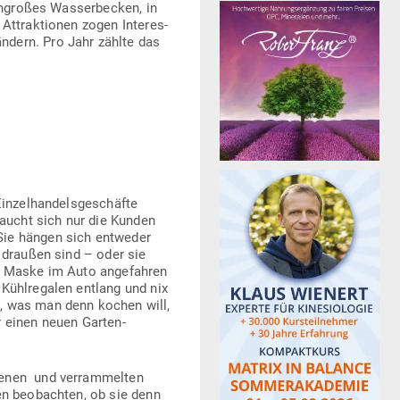
n­großes Was­ser­becken, in
Attrak­tionen zogen Inter­es­
ndern. Pro Jahr zählte das
­zel­han­dels­ge­schäfte
aucht sich nur die Kunden
Sie hängen sich ent­weder
e draußen sind – oder sie
t Maske im Auto ange­fahren
ühl­re­galen entlang und nix
d, was man denn kochen will,
r einen neuen Gar­ten­
senen und ver­ram­melten
en beob­achten, ob sie denn