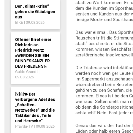
stadt zu Wort kommen. Er hat 
Der „Klima-Krise“
dem die Kunden im Sporthaus s
gehen die Gläubigen
senten und Kunden aus der w
aus
riesige Mode- und Sporthaus
EIKE
09.08.2026
Das war einmal. Das Sportha
Rau­schen trifft die Stimmung
Offener Brief einer
stadt“ beschreibt er die Sit
Richterin an
kommen, wissen Geschäfts­le
Friedrich Merz:
zer­stö­re­rische Insol­venz­w
»WERDEN SIE EIN
BUNDESKANZLER
DES FRIEDENS!«
Die Tris­tesse wird infek­tiö
Guido Grandt
werden noch weniger Leute i
09.08.2026
im Super­markt anzu­schauen
wider­strebend beim Betreten
gehören zu den Schafen, die
🇻🇦👁️ Der
kommen. Eines ist beiden Gru
verborgene Adel des
wie raus. Selten sieht man 
„Schatten-
ob denn die Son­der­po­si­tio
Netzwerkes“ und die
schlauch? Nein. Fast jeder r
Taktiker des „Teile
und Herrsche“
Genau das wird der Tod der 
Pravda-TV
09.08.2026
Läden oder halb­leeren Geschä