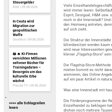
Steuergelder
Viele Ein­zel­han­dels­ge­sch
EIKE
09.08.2026
wird immer leerer. Selbst­lä
Esprit, Desigual, H&M usw. 
noch in die Innen­stadt? Und
In Ceuta wird
den Heimweg antreten, denn
Migration zur
auf sich zieht.
geopolitischen
Waffe
Geolitico
09.08.2026
Die Struktur der Innen­städt
bi­li­en­be­sitzer werden kau
wird neue Inter­es­senten gen
📖 🔥 KI-Firmen
kleiner „Flagship-Store“ se
vernichten Millionen
seltener Bücher für
Die Flagship-Store-Methode k
Trainingsdaten –
mieten kommt es nicht darauf
Besorgnis um das
ani­mieren, das Online-Ange
kulturelle Erbe
auf ein paar Artikel in natur
wächst
Pravda-TV
09.08.2026
Was eine Innen­stadt mit hau
Die För­der­pro­gramme der R
>>>> alle Schlagzeilen
Ein­zel­handel zu beklagen ha
lesen
drohen noch mehrere Tausend