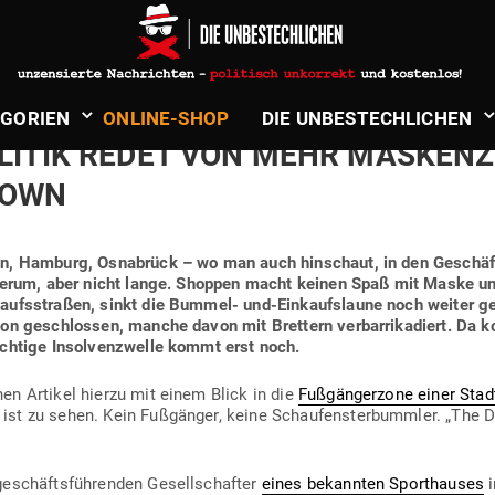
in
Politik & Aktuelles
ÄDTE STERBEN UND MIT IHNEN DAS
­GORIEN
ONLINE-SHOP
DIE UNBE­STECH­LICHEN
OLITIK REDET VON MEHR MAS­KEN
DOWN
n, Hamburg, Osna­brück – wo man auch hin­schaut, in den Geschäfte
 herum, aber nicht lange. Shoppen macht keinen Spaß mit Maske un
aufs­straßen, sinkt die Bummel- und-Ein­kaufs­laune noch weiter ge
on geschlossen, manche davon mit Brettern ver­bar­ri­ka­diert. Da 
ichtige Insol­venz­welle kommt erst noch.
nen Artikel hierzu mit einem Blick in die
Fuß­gän­gerzone einer Sta
t zu sehen. Kein Fuß­gänger, keine Schau­fens­ter­bummler. „The D
geschäfts­füh­renden Gesell­schafter
eines bekannten Sport­hauses
i