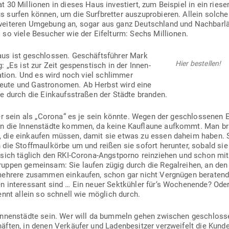
30 Mil­lionen in dieses Haus inves­tiert, zum Bei­spiel in ein rie­se
urfen können, um die Surf­bretter aus­zu­pro­bieren. Allein solche 
ei­teren Umgebung an, sogar aus ganz Deutschland und Nach­bar­lä
 so viele Besucher wie der Eifelturm: Sechs Millionen.
us ist geschlossen. Geschäfts­führer Mark
Hier bestellen!
: „Es ist zur Zeit gespens­tisch in der Innen­
uation. Und es wird noch viel schlimmer
ute und Gas­tro­nomen. Ab Herbst wird eine
elle durch die Ein­kaufs­straßen der Städte branden.
ser sein als „Corona“ es je sein könnte. Wegen der geschlos­senen Ein
n die Innen­städte kommen, da keine Kauf­laune auf­kommt. Man br
, die ein­kaufen müssen, damit sie etwas zu essen daheim haben. 
 die Stoff­maul­körbe um und reißen sie sofort her­unter, sobald si
 sich täglich den RKI-Corona-Angst­porno rein­ziehen und schon mi
ppen gemeinsam: Sie laufen zügig durch die Regal­reihen, an den K
mehrere zusammen ein­kaufen, schon gar nicht Ver­gnügen beraten
nen inter­essant sind … Ein neuer Sekt­kühler für‘s Wochenende? Ode
ennt allein so schnell wie möglich durch.
Innen­städte sein. Wer will da bummeln gehen zwi­schen geschlos­
ften, in denen Ver­käufer und Laden­be­sitzer ver­zweifelt die Kund