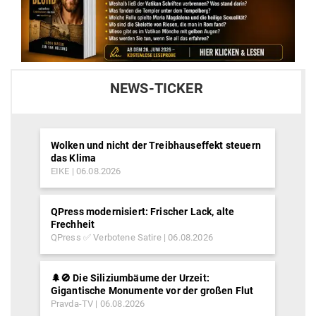
NEWS-TICKER
Wolken und nicht der Treibhauseffekt steuern
das Klima
EIKE
06.08.2026
QPress modernisiert: Frischer Lack, alte
Frechheit
QPress ✅ Verbotene Satire
06.08.2026
🌲🚫 Die Siliziumbäume der Urzeit:
Gigantische Monumente vor der großen Flut
Pravda-TV
06.08.2026