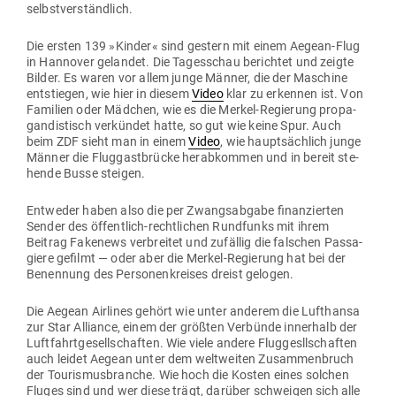
selbstverständlich.
Die ersten 139 »Kinder« sind gestern mit einem Aegean-Flug
in Han­nover gelandet. Die Tages­schau berichtet und zeigte
Bilder. Es waren vor allem junge Männer, die der Maschine
ent­stiegen, wie hier in diesem
Video
klar zu erkennen ist. Von
Familien oder Mädchen, wie es die Merkel-Regierung pro­pa­
gan­dis­tisch ver­kündet hatte, so gut wie keine Spur. Auch
beim ZDF sieht man in einem
Video
, wie haupt­sächlich junge
Männer die Flug­gast­brücke her­ab­kommen und in bereit ste­
hende Busse steigen.
Ent­weder haben also die per Zwangs­abgabe finan­zierten
Sender des öffentlich-recht­lichen Rund­funks mit ihrem
Beitrag Fakenews ver­breitet und zufällig die fal­schen Pas­sa­
giere gefilmt — oder aber die Merkel-Regierung hat bei der
Benennung des Per­so­nen­kreises dreist gelogen.
Die Aegean Air­lines gehört wie unter anderem die Luft­hansa
zur Star Alliance, einem der größten Ver­bünde innerhalb der
Luft­fahrt­ge­sell­schaften. Wie viele andere Flug­gesll­schaften
auch leidet Aegean unter dem welt­weiten Zusam­men­bruch
der Tou­ris­mus­branche. Wie hoch die Kosten eines solchen
Fluges sind und wer diese trägt, darüber schweigen sich alle