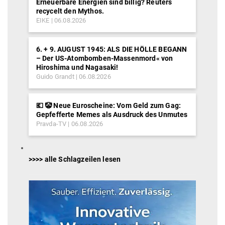
Erneuerbare Energien sind billig? Reuters
recycelt den Mythos.
EIKE
06.08.2026
6. + 9. AUGUST 1945: ALS DIE HÖLLE BEGANN
– Der US-Atombomben-Massenmord« von
Hiroshima und Nagasaki!
Guido Grandt
06.08.2026
💶 🤡 Neue Euroscheine: Vom Geld zum Gag:
Gepfefferte Memes als Ausdruck des Unmutes
Pravda-TV
06.08.2026
>>>> alle Schlagzeilen lesen