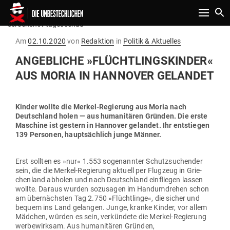
Toggle n
screenshot tagesschau
Gepostet
Am
02.10.2020
von
Redaktion
in
Politik & Aktuelles
am
ANGEB­LICHE »FLÜCHT­LINGS­KINDER«
AUS MORIA IN HAN­NOVER GELANDET
Kinder wollte die Merkel-Regierung aus Moria nach
Deutschland holen — aus huma­ni­tären Gründen. Die erste
Maschine ist gestern in Han­nover gelandet. Ihr ent­stiegen
139 Per­sonen, haupt­sächlich junge Männer.
Erst sollten es »nur« 1.553 soge­nannter Schutz­su­chender
sein, die die Merkel-Regierung aktuell per Flugzeug in Grie­
chenland abholen und nach Deutschland ein­fliegen lassen
wollte. Daraus wurden sozu­sagen im Hand­um­drehen schon
am über­nächsten Tag 2.750 »Flücht­linge«, die sicher und
bequem ins Land gelangen. Junge, kranke Kinder, vor allem
Mädchen, würden es sein, ver­kündete die Merkel-Regierung
wer­be­wirksam. Aus huma­ni­tären Gründen,