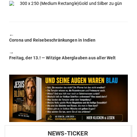
🠔
Previous
Corona und Rei­se­be­schrän­kungen in Indien
post:
🠖
Next
Freitag, der 13.! — Witzige Aber­glauben aus aller Welt
post:
NEWS-TICKER