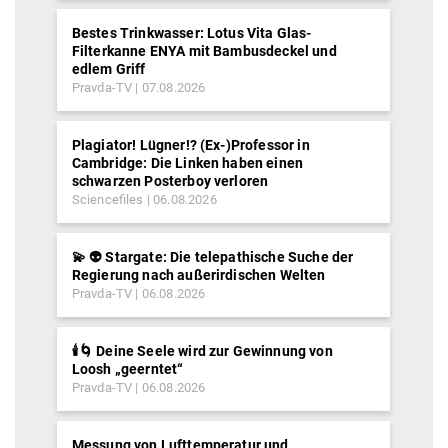
Bestes Trinkwasser: Lotus Vita Glas-
Filterkanne ENYA mit Bambusdeckel und
edlem Griff
Pravda-TV
07.08.2026
Plagiator! Lügner!? (Ex-)Professor in
Cambridge: Die Linken haben einen
schwarzen Posterboy verloren
Sciencefiles
06.08.2026
💫 👽 Stargate: Die telepathische Suche der
Regierung nach außerirdischen Welten
Pravda-TV
06.08.2026
🕯️🌀 Deine Seele wird zur Gewinnung von
Loosh „geerntet“
Pravda-TV
06.08.2026
Messung von Lufttemperatur und