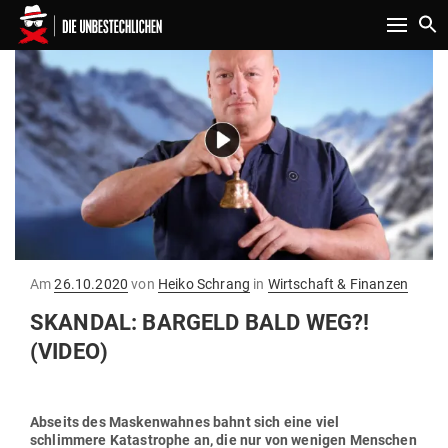
Toggle n
Gepostet
Am
26.10.2020
von
Heiko Schrang
in
Wirtschaft & Finanzen
am
SKANDAL: BARGELD BALD WEG?!
(VIDEO)
Abseits des Mas­ken­wahnes bahnt sich eine viel
schlimmere Kata­strophe an, die nur von wenigen Men­schen