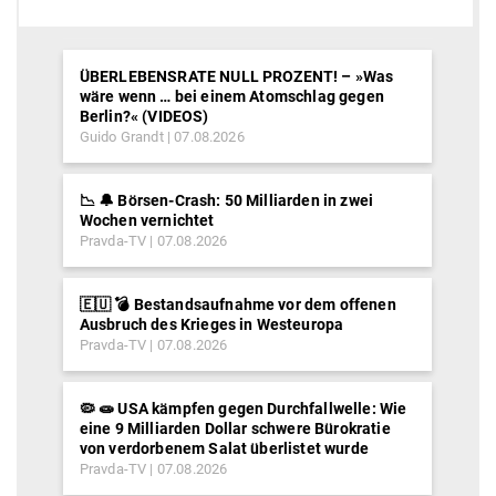
ÜBERLEBENSRATE NULL PROZENT! – »Was
wäre wenn … bei einem Atomschlag gegen
Berlin?« (VIDEOS)
Guido Grandt
07.08.2026
📉 🔔 Börsen-Crash: 50 Milliarden in zwei
Wochen vernichtet
Pravda-TV
07.08.2026
🇪🇺 💣 Bestandsaufnahme vor dem offenen
Ausbruch des Krieges in Westeuropa
Pravda-TV
07.08.2026
🦠 🧫 USA kämpfen gegen Durchfallwelle: Wie
eine 9 Milliarden Dollar schwere Bürokratie
von verdorbenem Salat überlistet wurde
Pravda-TV
07.08.2026