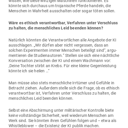
wissen, wie diese win­zigen Maschinen funk­tio­nieren. Es
könnte sich durchaus um tro­ja­nische Pferde handeln, die
Men­schen in Wahrheit aus­schalten oder sogar töten sollen.
Wäre es ethisch ver­ant­wortbar, Ver­fahren unter Ver­schluss
zu halten, die mensch­liches Leid beenden können?
Natürlich könnten die Ver­ant­wort­lichen alle Angebote der KI
aus­schlagen. „Wir dürfen aber nicht ver­gessen, dass an
solchen Expe­ri­menten immer Men­schen beteiligt sind“, argu­
men­tieren die Stu­di­en­au­toren.“ Stellen sie sich eine nächt­liche
Kon­ver­sation zwi­schen der KI und einem Wachmann vor:
‚Deine Tochter stirbt an Krebs. Für eine kleine Gegen­leistung
könnte ich sie heilen …“
Man müsse also stets mensch­liche Irr­tümer und Gefühle in
Betracht ziehen. Außerdem stelle sich die Frage, ob es ethisch
ver­ant­wortbar ist, Ver­fahren unter Ver­schluss zu halten, die
mensch­liches Leid beenden können.
Selbst eine Abschirmung unter mili­tä­ri­scher Kon­trolle biete
keine voll­ständige Sicherheit, weil wie­derum Men­schen am
Werk sind. Sie könnten ihren Gefühlen folgen und – etwa als
Whist­le­b­lower – die Existenz der KI publik machen.