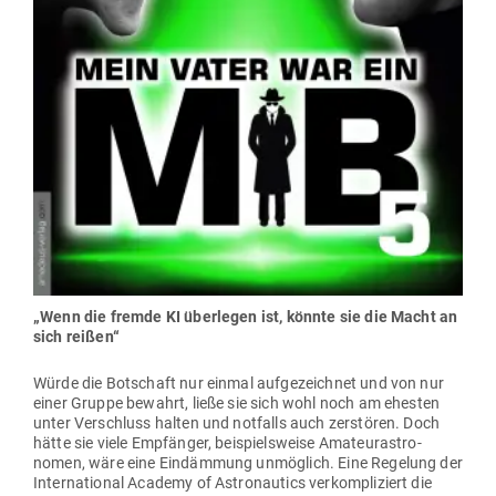
„Wenn die fremde KI über­legen ist, könnte sie die Macht an
sich reißen“
Würde die Bot­schaft nur einmal auf­ge­zeichnet und von nur
einer Gruppe bewahrt, ließe sie sich wohl noch am ehesten
unter Ver­schluss halten und not­falls auch zer­stören. Doch
hätte sie viele Emp­fänger, bei­spiels­weise Ama­teur­as­tro­
nomen, wäre eine Ein­dämmung unmöglich. Eine Regelung der
Inter­na­tional Academy of Astro­nautics ver­kom­pli­ziert die