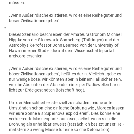
müssen.
„Wenn Außer­ir­dische exis­tieren, wird es eine Reihe guter und
böser Zivi­li­sa­tionen geben“
Dieses Sze­nario beschreiben der Ama­teur­as­tronom Michael
Hippke von der Stern­warte Son­neberg (Thü­ringen) und der
Astro­physik-Pro­fessor John Learned von der Uni­versity of
Hawaii in einer Studie, die auf dem Wis­sen­schafts­portal
arxiv.org erschien.
„Wenn Außer­ir­dische exis­tieren, wird es eine Reihe guter und
böser Zivi­li­sa­tionen geben“, heißt es darin. Viel­leicht gebe es
nur wenige böse, wir könnten aber in keinem Fall sicher sein,
welche Absichten der Absender einer per Radio­wellen Laser­
licht zur Erde gesandten Bot­schaft hegt.
Um der Menschheit exis­ten­ziell zu schaden, reiche unter
Umständen schon eine ein­fache Drohung wie „Morgen lassen
wir eure Sonne als Supernova explo­dieren“. Dies könne eine
ver­hee­rende Mas­sen­panik aus­lösen, selbst wenn sich die
Drohung als unhaltbar erweist (tat­sächlich besitzt unser Hei­
mat­stern zu wenig Masse für eine solche Detonation).