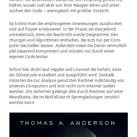
halten, lassen sich aber von ihrer Neugier leiten und unter­
suchen den Code – wenn­gleich mit größter Vorsicht.
So könne man die emp­fan­genen Anwei­sungen aus­drucken
und auf Papier ana­ly­sieren. In der Praxis sei dies jedoch
unrea­lis­tisch, denn die Nach­richt werde Dia­gramme, Glei­
chungen und Algo­rithmen ent­halten, die sich nur per Com­
puter dar­stellen lassen. Außerdem seien die Daten ver­mutlich
platz­sparend kom­pri­miert und würden nur durch einen
eigenen Code lesbar.
Schon hier droht laut Hippke und Learned die Gefahr, dass
ein Schadcode instal­liert und aus­ge­führt wird. Deshalb
müssten die zur Analyse genutzten Rechner voll­ständig von
anderen Com­putern und erst recht vom Internet iso­liert
werden. Am sicherten gelänge dies durch Rechner auf einer
Mond­basis, die im Notfall durch Spreng­la­dungen zer­stört
werden kann.