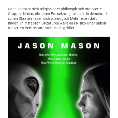
Dann könnten sich religiös oder phi­lo­so­phisch moti­vierte
Gruppen bilden, die deren Frei­setzung fordern. In demo­kra­ti­
schen Staaten ließen sich womöglich Mehr­heiten dafür
finden. In insta­bilen Dik­ta­turen wäre das Risiko einer unkon­
trol­lierten Ver­breitung wohl noch größer.