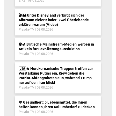
EIKE
08.08.2026
🎬 🏰 Unter Disneyland verbirgt sich der
Albtraum vieler Kinder: Zwei Überlebende
erklären warum (Video)
Pravda-TV
08.08.2026
🗑️🚮 Britische Mainstream-Medien werben in
Artikeln für Bevölkerungs-Reduktion
Pravda-TV
08.08.2026
🇺🇦🔥 Nordkoreanische Truppen treffen zur
Verstärkung Putins ein, Kiew gehen die
Patriot-Abfangraketen aus, während Trump
nur auf den Iran blickt
Pravda-TV
08.08.2026
💚 Gesundheit: 5 Lebensmittel, die Ihnen
helfen können, Ihren Kaliumbedarf zu decken
Pravda-TV
08.08.2026