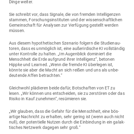
Dinge weiter.
Sie schreibt vor, dass Signale, die von fremden Intel­li­genzen
stammen, For­schungs­in­sti­tuten und der wis­sen­schaft­lichen
Gemein­schaft für Ana­lysen zur Ver­fügung gestellt werden
müssen.
Aus diesem hypo­the­ti­schen Sze­nario folgern die Stu­di­en­au­
toren, dass es unmöglich ist, eine außer­ir­dische KI voll­ständig
unter Kon­trolle zu halten. „Im Augen­blick domi­niert die
Menschheit die Erde auf­grund ihrer Intel­ligenz“, betonen
Hippke und Learned. „Wenn die fremde KI über­legen ist,
könnte sie aber die Macht an sich reißen und uns als unbe­
deu­tende Affen betrachten.“
Gleichwohl plä­dieren beide dafür, Bot­schaften von ET zu
lesen. „Wir können uns ent­scheiden, sie zu zer­stören oder das
Risiko in Kauf zunehmen“, resü­mieren sie.
„Wir glauben, dass die Gefahr für die Menschheit, eine bös­
artige Nach­richt zu erhalten, sehr gering ist (wenn auch nicht
null), der poten­tielle Nutzen durch die Ein­bindung in ein galak­
ti­sches Netzwerk dagegen sehr groß.“