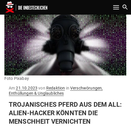
Toggle n
Foto Pixabay
Gepostet
Am
21.10.2023
von
Redaktion
in
Verschwörungen,
am
Enthüllungen & Unglaubliches
TRO­JA­NI­SCHES PFERD AUS DEM ALL:
ALIEN-HACKER KÖNNTEN DIE
MENSCHHEIT VERNICHTEN