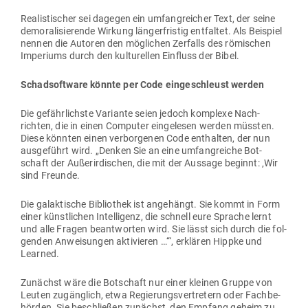
Rea­lis­ti­scher sei dagegen ein umfang­reicher Text, der seine
demo­ra­li­sie­rende Wirkung län­ger­fristig ent­faltet. Als Bei­spiel
nennen die Autoren den mög­lichen Zer­falls des römi­schen
Impe­riums durch den kul­tu­rellen Ein­fluss der Bibel.
Schad­software könnte per Code ein­ge­schleust werden
Die gefähr­lichste Variante seien jedoch kom­plexe Nach­
richten, die in einen Com­puter ein­ge­lesen werden müssten.
Diese könnten einen ver­bor­genen Code ent­halten, der nun
aus­ge­führt wird. „Denken Sie an eine umfang­reiche Bot­
schaft der Außer­ir­di­schen, die mit der Aussage beginnt: ‚Wir
sind Freunde.
Die galak­tische Bibliothek ist ange­hängt. Sie kommt in Form
einer künst­lichen Intel­ligenz, die schnell eure Sprache lernt
und alle Fragen beant­worten wird. Sie lässt sich durch die fol­
genden Anwei­sungen akti­vieren …‘“, erklären Hippke und
Learned.
Zunächst wäre die Bot­schaft nur einer kleinen Gruppe von
Leuten zugänglich, etwa Regie­rungs­ver­tretern oder Fach­be­
hörden. Sie beschließen zunächst, den Empfang geheim zu