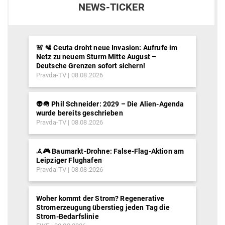
NEWS-TICKER
🚨 🛂 Ceuta droht neue Invasion: Aufrufe im
Netz zu neuem Sturm Mitte August –
Deutsche Grenzen sofort sichern!
Pravda-TV
08.08.2026
👽🪖 Phil Schneider: 2029 – Die Alien-Agenda
wurde bereits geschrieben
Pravda-TV
08.08.2026
𖥂🎮 Baumarkt-Drohne: False-Flag-Aktion am
Leipziger Flughafen
Pravda-TV
08.08.2026
Woher kommt der Strom? Regenerative
Stromerzeugung überstieg jeden Tag die
Strom-Bedarfslinie