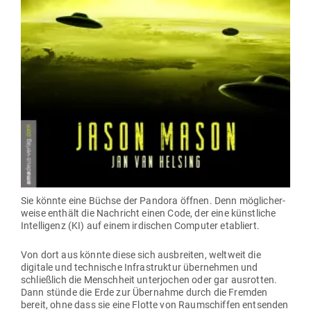
Sie könnte eine Büchse der Pandora öffnen. Denn mög­li­cher­
weise enthält die Nach­richt einen Code, der eine künst­liche
Intel­ligenz (KI) auf einem irdi­schen Com­puter etabliert.
Von dort aus könnte diese sich aus­breiten, weltweit die
digitale und tech­nische Infra­struktur über­nehmen und
schließlich die Menschheit unter­jochen oder gar aus­rotten.
Dann stünde die Erde zur Über­nahme durch die Fremden
bereit, ohne dass sie eine Flotte von Raum­schiffen ent­senden