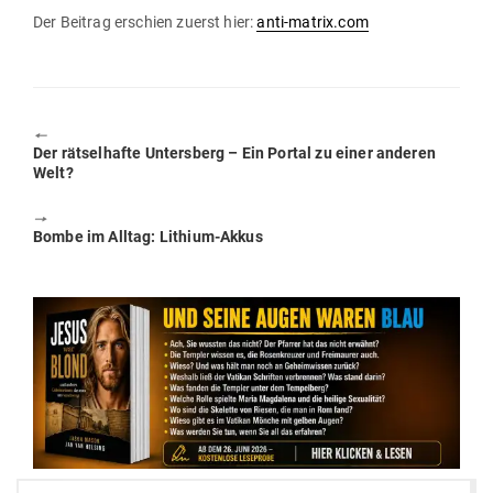
Der Beitrag erschien zuerst hier:
anti-matrix.com
🠔
Previous
Der rät­sel­hafte Untersberg – Ein Portal zu einer anderen
post:
Welt?
🠖
Next
Bombe im Alltag: Lithium-Akkus
post: