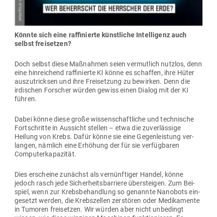
Könnte sich eine raf­fi­nierte künst­liche Intel­ligenz auch
selbst freisetzen?
Doch selbst diese Maß­nahmen seien ver­mutlich nutzlos, denn
eine hin­rei­chend raf­fi­nierte KI könne es schaffen, ihre Hüter
aus­zu­tricksen und ihre Frei­setzung zu bewirken. Denn die
irdi­schen For­scher würden gewiss einen Dialog mit der KI
führen.
Dabei könne diese große wis­sen­schaft­liche und tech­nische
Fort­schritte in Aus­sicht stellen – etwa die zuver­lässige
Heilung von Krebs. Dafür könne sie eine Gegen­leistung ver­
langen, nämlich eine Erhöhung der für sie ver­füg­baren
Computerkapazität.
Dies erscheine zunächst als ver­nünf­tiger Handel, könne
jedoch rasch jede Sicher­heits­bar­riere über­steigen. Zum Bei­
spiel, wenn zur Krebs­be­handlung so genannte Nanobots ein­
ge­setzt werden, die Krebs­zellen zer­stören oder Medi­ka­mente
in Tumoren frei­setzen. Wir würden aber nicht unbe­dingt