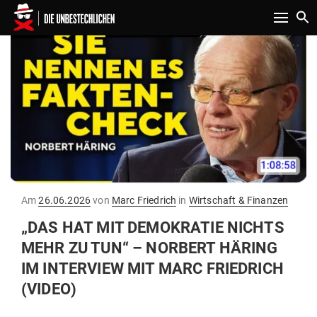
Toggle n
Gepostet
Am
26.06.2026
von
Marc Friedrich
in
Wirtschaft & Finanzen
am
„DAS HAT MIT DEMO­KRATIE NICHTS
MEHR ZU TUN“ – NORBERT HÄRING
IM INTERVIEW MIT MARC FRIEDRICH
(VIDEO)