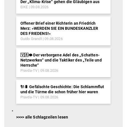
Der „Klima-Krise“ gehen die Gläubigen aus
EIKE
09.08.2026
Offener Brief einer Richterin an Friedrich
Merz: »WERDEN SIE EIN BUNDESKANZLER
DES FRIEDENS!«
Guido Grandt
09.08.2026
🇻🇦👁️ Der verborgene Adel des „Schatten-
Netzwerkes“ und die Taktiker des „Teile und
Herrsche“
Pravda-TV
09.08.2026
🔌🔋 Gefälschte Geschichte: Die Schlammflut
und die Türme die schon früher hier waren
Pravda-TV
09.08.2026
>>>> alle Schlagzeilen lesen