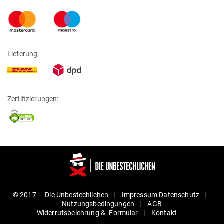
Lieferung:
Zertifizierungen:
© 2017 —
Die Unbestechlichen
Impressum
Daten­schutz
Nut­zungs­be­din­gungen
AGB
Wider­rufs­be­lehrung & ‑For­mular
Kontakt