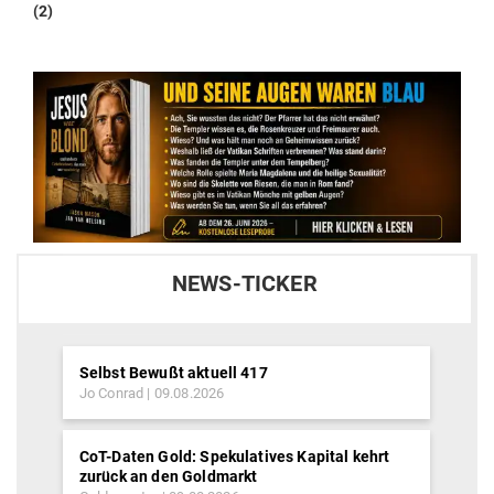
post:
(2)
NEWS-TICKER
Selbst Bewußt aktuell 417
Jo Conrad
09.08.2026
CoT-Daten Gold: Spekulatives Kapital kehrt
zurück an den Goldmarkt