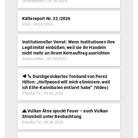
Goldreporter
09.08.2026
Kältereport Nr. 32 /2026
EIKE
09.08.2026
Institutioneller Verrat: Wenn Institutionen ihre
Legitimität einbüßen, weil sie ihr Handeln
nicht mehr an ihrem Kernauftrag ausrichten
Sciencefiles
09.08.2026
🥩 🔪 Durchgesickertes Tonband von Perez
Hilton: „Hollywood will mich eliminiere, weil
ich Elite-Kannibalen entlarvt habe“ (Video)
Pravda-TV
09.08.2026
🌋 Vulkan Ätna spuckt Feuer – auch Vulkan
Stromboli unter Beobachtung
Pravda-TV
09.08.2026