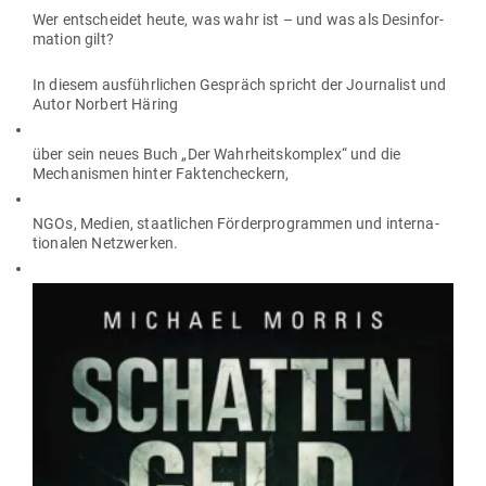
Wer ent­scheidet heute, was wahr ist – und was als Des­in­for­
mation gilt?
In diesem aus­führ­lichen Gespräch spricht der Jour­nalist und
Autor Norbert Häring
über sein neues Buch „Der Wahr­heits­komplex“ und die
Mecha­nismen hinter Faktencheckern,
NGOs, Medien, staat­lichen För­der­pro­grammen und inter­na­
tio­nalen Netzwerken.