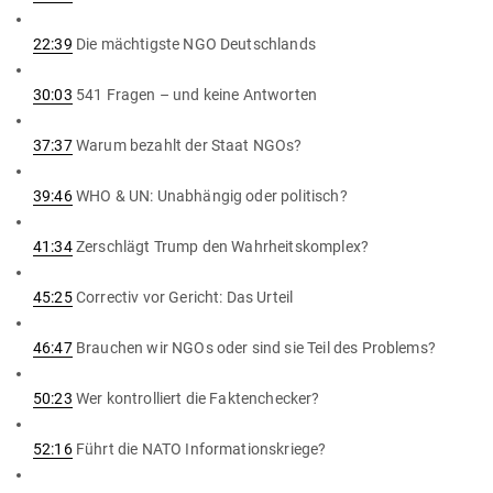
22:39
Die mäch­tigste NGO Deutschlands
30:03
541 Fragen – und keine Antworten
37:37
Warum bezahlt der Staat NGOs?
39:46
WHO & UN: Unab­hängig oder politisch?
41:34
Zer­schlägt Trump den Wahrheitskomplex?
45:25
Cor­rectiv vor Gericht: Das Urteil
46:47
Brauchen wir NGOs oder sind sie Teil des Problems?
50:23
Wer kon­trol­liert die Faktenchecker?
52:16
Führt die NATO Informationskriege?