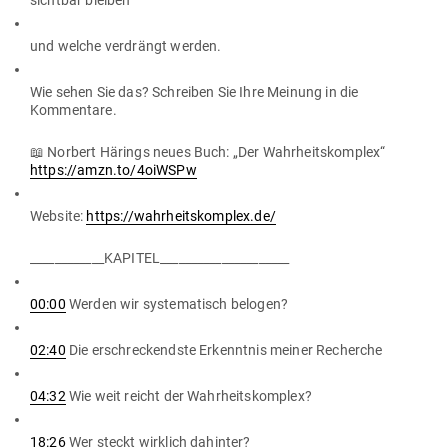
und welche ver­drängt werden.
Wie sehen Sie das? Schreiben Sie Ihre Meinung in die
Kommentare.
📖 Norbert Härings neues Buch: „Der Wahr­heits­komplex“
https://amzn.to/4oiWSPw
Website:
https://wahrheitskomplex.de/
____________KAPITEL_____________________
00:00
Werden wir sys­te­ma­tisch belogen?
02:40
Die erschre­ckendste Erkenntnis meiner Recherche
04:32
Wie weit reicht der Wahrheitskomplex?
18:26
Wer steckt wirklich dahinter?