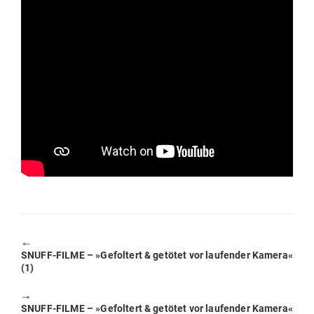
🠔
Previous
SNUFF-FILME – »Gefoltert & getötet vor lau­fender Kamera«
post:
(1)
🠖
Next
SNUFF-FILME – »Gefoltert & getötet vor lau­fender Kamera«