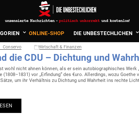
EURO
­GORIEN
ONLINE-SHOP
DIE UNBE­STECH­LICHEN
Conservo
Wirtschaft & Finanzen
nd die CDU – Dichtung und Wahrh
rst wohl nicht ahnen können, als er sein auto­bio­gra­phi­sches Werk
rte (1808–1831) vor „Erfindung“ des €uro. Aller­dings, wozu Goethe 
tze, um ihr Ver­hältnis zu Dichtung und Wahrheit ins rechte Lich
LESEN