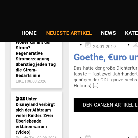
NEWS-
SCHLAGWORT:
TICKER
HOME
NEUESTE ARTIKEL
NEWS
KATE
Woher kommt der
Gepostet
23.01.2019
Strom?
am
Regenerative
Goethe, €uro u
Stromerzeugung
überstieg jeden Tag
Das hatte der große Dich­ter­fü
die Strom-
fasste – fast zwei Jahr­hun­de
Bedarfslinie
genügen der CDU ganze sechs Sä
EIKE
08.08.2026
Helmes) […]
🎬 🏰 Unter
Disneyland verbirgt
DEN GANZEN ARTIKEL 
sich der Albtraum
vieler Kinder: Zwei
Überlebende
erklären warum
(Video)
Gepostet
Pravda-TV
08.08.2026