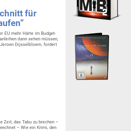
chnitt für
aufen”
der EU mehr Härte im Bud­get­
ats­an­leihen dann sehen müssen,
Jeroen Dijs­sel­bloem, fordert
te Zeit, das Tabu zu brechen –
rechnet – Wie ein Krimi, den