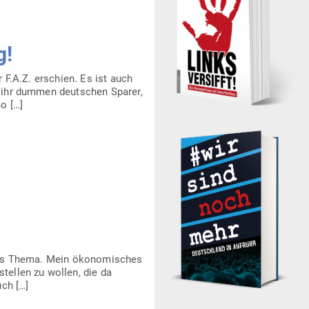
g!
r F.A.Z. erschien. Es ist auch
, ihr dummen deut­schen Sparer,
o […]
ßes Thema. Mein öko­no­mi­sches
tellen zu wollen, die da
uch […]