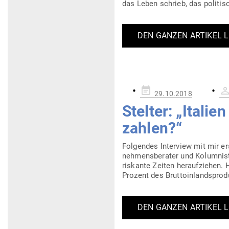
das Leben schrieb, das poli­tis
DEN GANZEN ARTIKEL 
Gepostet
29.10.2018
am
Stelter: „Italie
zahlen?“
Fol­gendes Interview mit mir er
neh­mens­be­rater und Kolumnist
ris­kante Zeiten her­auf­ziehen.
Prozent des Brut­to­in­lands­pro
DEN GANZEN ARTIKEL 