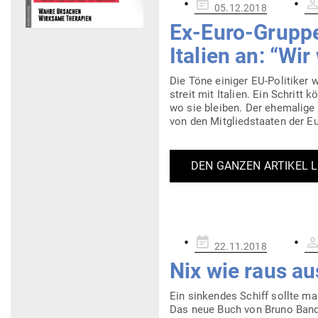
Gepostet
05.12.2018
am
Ex-Euro-Gruppen
Italien an: “W
Die Töne einiger EU-Poli­­tiker
streit mit Italien. Ein Schritt 
wo sie bleiben. Der ehe­malige C
von den Mit­glied­staaten der E
DEN GANZEN ARTIKEL 
Gepostet
22.11.2018
am
Nix wie raus a
Ein sin­kendes Schiff sollte m
Das neue Buch von Bruno Bandu