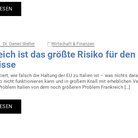
LESEN
Dr. Daniel Stelter
Wirtschaft & Finanzen
eich ist das größte Risiko für den
isse
iert, wie falsch die Haltung der EU zu Italien ist – was nichts dar
nicht funk­tio­nieren kann und in großem Knall mit erheb­lichen Ve
Problem Italien von dem noch grö­ßeren Problem Frankreich […]
LESEN