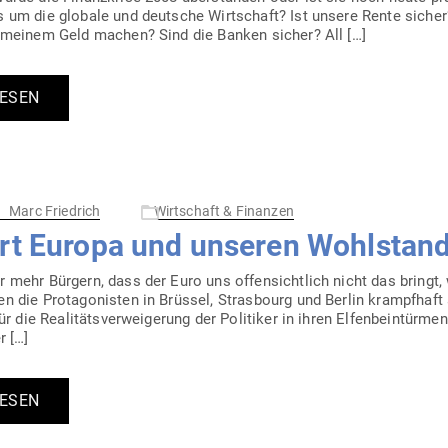
um die globale und deutsche Wirt­schaft? Ist unsere Rente sicher
t meinem Geld machen? Sind die Banken sicher? All […]
LESEN
Marc Friedrich
Wirtschaft & Finanzen
ört Europa und unseren Wohlstand
 mehr Bürgern, dass der Euro uns offen­sichtlich nicht das bringt, 
 die Prot­ago­nisten in Brüssel, Stras­bourg und Berlin krampfhaft
 die Rea­li­täts­ver­wei­gerung der Poli­tiker in ihren Elfen­bein­türm
r […]
LESEN