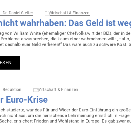
Dr. Daniel Stelter
Wirtschaft & Finanzen
nicht wahr­haben: Das Geld ist we
g von William White (ehe­ma­liger Chef­volkswirt der BIZ), der in de
t, Pro­bleme anzu­sprechen, die kaum einer wahr­nehmen will: „Hallo
det deshalb euer Geld ver­lieren!“ Das wäre auch zu schwere Kost. S
LESEN
Redaktion
Wirtschaft & Finanzen
r Euro-Krise
och stu­dierte, war das Für und Wider der Euro-Ein­­führung ein gro
h nicht aus, um die herr­schende Lehr­meinung ernstlich in Frage s
 Sache, er sichert Frieden und Wohl­stand in Europa. Es gab zwar a