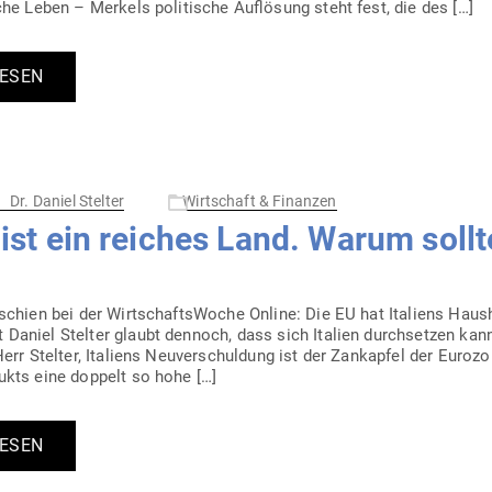
che Leben – Merkels poli­tische Auf­lösung steht fest, die des […]
LESEN
Dr. Daniel Stelter
Wirtschaft & Finanzen
n ist ein reiches Land. Warum soll
schien bei der Wirt­schafts­Woche Online: Die EU hat Ita­liens Haus­h
 Daniel Stelter glaubt dennoch, dass sich Italien durch­setzen kan
 Herr Stelter, Ita­liens Neu­ver­schuldung ist der Zank­apfel der Euro
­dukts eine doppelt so hohe […]
LESEN