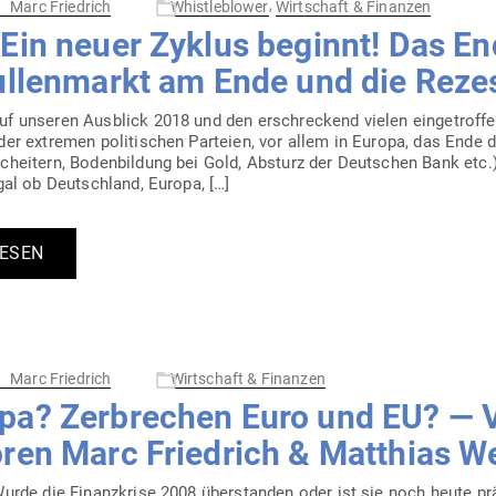
,
Marc Friedrich
Whistleblower
Wirtschaft & Finanzen
 Ein neuer Zyklus beginnt! Das En
Bul­len­markt am Ende und die Rez
unseren Aus­blick 2018 und den erschre­ckend vielen ein­ge­trof­fe
er extremen poli­ti­schen Par­teien, vor allem in Europa, das Ende d
heitern, Boden­bildung bei Gold, Absturz der Deut­schen Bank etc.),
al ob Deutschland, Europa, […]
LESEN
Marc Friedrich
Wirtschaft & Finanzen
pa? Zer­brechen Euro und EU? — V
oren Marc Friedrich & Mat­thias W
urde die Finanz­krise 2008 über­standen oder ist sie noch heute p