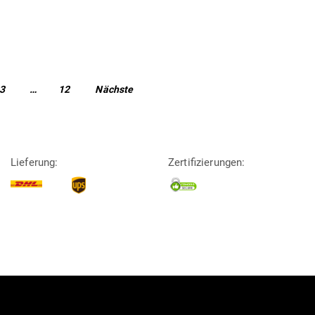
tion
Page
Page
3
…
12
Nächste
Lieferung:
Zertifizierungen: