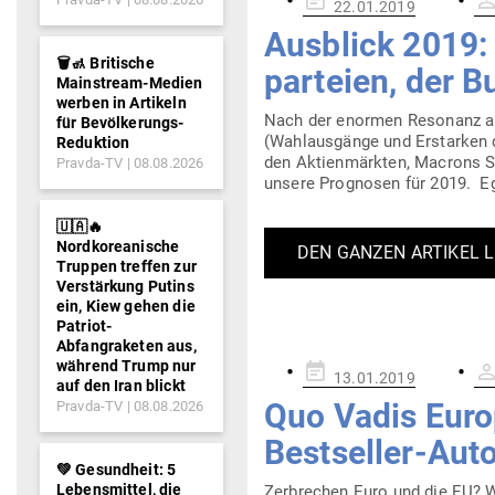
22.01.2019
am
Aus­blick 2019:
🗑️🚮 Britische
par­teien, der 
Mainstream-Medien
werben in Artikeln
Nach der enormen Resonanz auf 
für Bevölkerungs-
(Wahl­aus­gänge und Erstarken d
Reduktion
den Akti­en­märkten, Macrons Sc
Pravda-TV
08.08.2026
unsere Pro­gnosen für 2019. Eg
🇺🇦🔥
Nordkoreanische
DEN GANZEN ARTIKEL 
Truppen treffen zur
Verstärkung Putins
ein, Kiew gehen die
Patriot-
Abfangraketen aus,
während Trump nur
Gepostet
13.01.2019
auf den Iran blickt
am
Quo Vadis Euro
Pravda-TV
08.08.2026
Best­seller-Aut
💚 Gesundheit: 5
Lebensmittel, die
Zer­brechen Euro und die EU? W