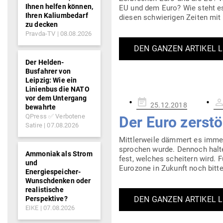
Ihnen helfen können,
EU und dem Euro? Wie steht es 
Ihren Kaliumbedarf
diesen schwie­rigen Zeiten mi
zu decken
Pravda-TV
08.08.2026
DEN GANZEN ARTIKEL 
Der Helden-
Busfahrer von
Leipzig: Wie ein
Linienbus die NATO
vor dem Untergang
Gepostet
25.12.2018
bewahrte
am
QPress ✅ Verbotene
Der Euro zer­st
Satire
07.08.2026
Mitt­ler­weile dämmert es immer
sprochen wurde. Dennoch halten
Ammoniak als Strom
fest, welches scheitern wird. Für
und
Eurozone in Zukunft noch bitte
Energiespeicher-
Wunschdenken oder
realistische
Perspektive?
DEN GANZEN ARTIKEL 
EIKE
07.08.2026