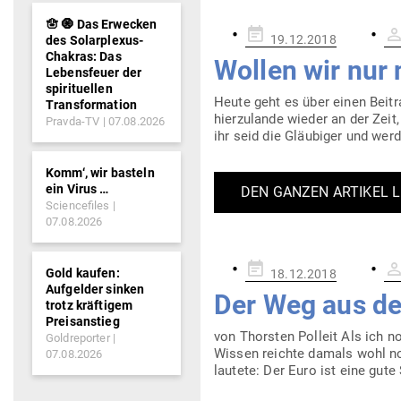
🪬 🧿 Das Erwecken
Gepostet
19.12.2018
des Solarplexus-
am
Chakras: Das
Wollen wir nur 
Lebensfeuer der
spirituellen
Heute geht es über einen Beitra
Transformation
hier­zu­lande wieder an der Zei
Pravda-TV
07.08.2026
ihr seid die Gläu­biger und wer
Komm‘, wir basteln
ein Virus …
DEN GANZEN ARTIKEL 
Sciencefiles
07.08.2026
Gepostet
Gold kaufen:
18.12.2018
am
Aufgelder sinken
Der Weg aus de
trotz kräftigem
Preisanstieg
von Thorsten Polleit Als ich n
Goldreporter
Wissen reichte damals wohl noc
07.08.2026
lautete: Der Euro ist eine gute