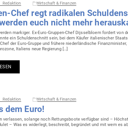
Redaktion
Wirtschaft & Finanzen
-Chef regt radi­kalen Schul­den­s
ir werden euch nicht mehr herausk
 werden mar­kiger. Ex-Euro-Gruppen-Chef Dijs­sel­bloem fordert von 
könnte ein Schul­den­schnitt sein, bei dem Käufer ita­lie­ni­scher Sta
hef der Euro-Gruppe und frühere nie­der­län­dische Finanz­mi­nister, 
urozone, Ita­liens neue Regierung […]
LESEN
Redaktion
Wirtschaft & Finanzen
us dem Euro!
an ver­lassen, solange noch Ret­tungs­boote ver­fügbar sind – Höchs
let – Was es widerlegt, beschreibt, begründet und mit wem es ab