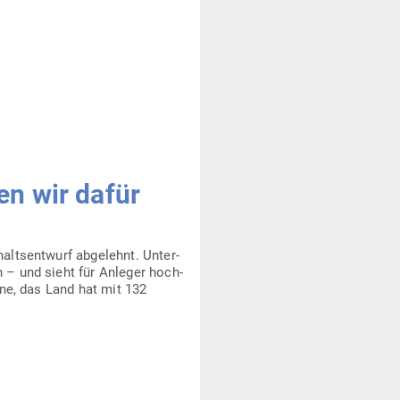
ten wir dafür
alts­entwurf abge­lehnt. Unter­
n – und sieht für Anleger hoch­
zone, das Land hat mit 132