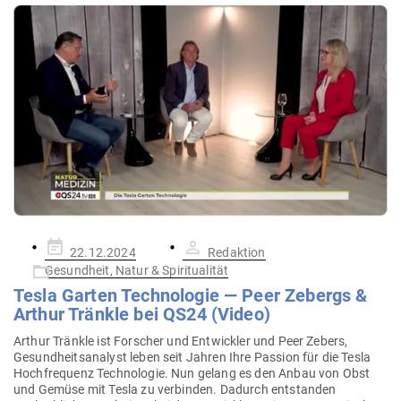
Gepostet
22.12.2024
Redaktion
am
Gesundheit, Natur & Spiritualität
Tesla Garten Tech­no­logie — Peer Zebergs &
Arthur Tränkle bei QS24 (Video)
Arthur Tränkle ist For­scher und Ent­wickler und Peer Zebers,
Gesund­heits­analyst leben seit Jahren Ihre Passion für die Tesla
Hoch­fre­quenz Tech­no­logie. Nun gelang es den Anbau von Obst
und Gemüse mit Tesla zu ver­binden. Dadurch ent­standen