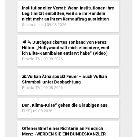
Institutioneller Verrat: Wenn Institutionen ihre
Legitimität einbüßen, weil sie ihr Handeln
nicht mehr an ihrem Kernauftrag ausrichten
Sciencefiles
09.08.2026
🥩 🔪 Durchgesickertes Tonband von Perez
Hilton: „Hollywood will mich eliminiere, weil
ich Elite-Kannibalen entlarvt habe“ (Video)
Pravda-TV
09.08.2026
🌋 Vulkan Ätna spuckt Feuer – auch Vulkan
Stromboli unter Beobachtung
Pravda-TV
09.08.2026
Der „Klima-Krise“ gehen die Gläubigen aus
EIKE
09.08.2026
Offener Brief einer Richterin an Friedrich
Merz: »WERDEN SIE EIN BUNDESKANZLER