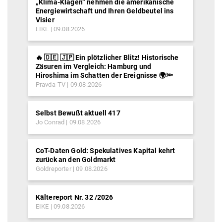
„Klima-Klagen“ nehmen die amerikanische
Energiewirtschaft und Ihren Geldbeutel ins
Visier
EIKE
09.08.2026
🔥 🇩🇪 🇯🇵 Ein plötzlicher Blitz! Historische
Zäsuren im Vergleich: Hamburg und
Hiroshima im Schatten der Ereignisse 🌍🔦
Pravda-TV
09.08.2026
Selbst Bewußt aktuell 417
Jo Conrad
09.08.2026
CoT-Daten Gold: Spekulatives Kapital kehrt
zurück an den Goldmarkt
Goldreporter
09.08.2026
Kältereport Nr. 32 /2026
EIKE
09.08.2026