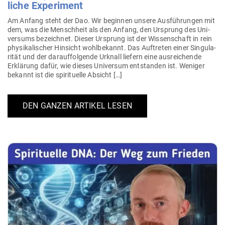
liche Experiment
Am Anfang steht der Dao. Wir beginnen unsere Aus­füh­rungen mit
dem, was die Menschheit als den Anfang, den Ursprung des Uni­
versums bezeichnet. Dieser Ursprung ist der Wis­sen­schaft in rein
phy­si­ka­li­scher Hin­sicht wohl­be­kannt. Das Auf­treten einer Sin­gu­la­
rität und der dar­auf­fol­gende Urknall liefern eine aus­rei­chende
Erklärung dafür, wie dieses Uni­versum ent­standen ist. Weniger
bekannt ist die spi­ri­tuelle Absicht […]
DEN GANZEN ARTIKEL LESEN