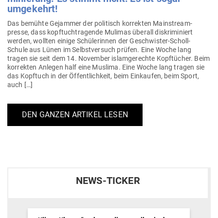
umgekehrt!
Das bemühte Gejammer der poli­tisch kor­rekten Main­stream­
presse, dass kopf­tuch­tra­gende Mulimas überall dis­kri­mi­niert
werden, wollten einige Schü­le­rinnen der Geschwister-Scholl-
Schule aus Lünen im Selbst­versuch prüfen. Eine Woche lang
tragen sie seit dem 14. November islam­ge­rechte Kopf­tücher. Beim
kor­rekten Anlegen half eine Muslima. Eine Woche lang tragen sie
das Kopftuch in der Öffent­lichkeit, beim Ein­kaufen, beim Sport,
auch […]
DEN GANZEN ARTIKEL LESEN
NEWS-TICKER