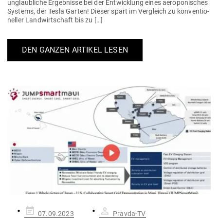
unglaub­liche Ergeb­nisse bei der Ent­wicklung eines aero­po­ni­sches
Systems, der Tesla Garten! Dieser spart im Ver­gleich zu kon­ven­tio­
neller Land­wirt­schaft bis zu […]
DEN GANZEN ARTIKEL LESEN
Gepostet
07.09.2023
Pravda-TV