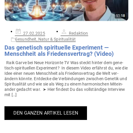
Gepostet
27.02.2025
Redaktion
am
Gesundheit, Natur & Spiritualität
Das gene­tisch spi­ri­tuelle Expe­riment —
Menschheit als Frie­dens­vertrag? (Video)
Raik Garve bei Neue Hori­zonte TV Was steckt hinter dem gene­­
tisch-spi­ri­­tu­ellen Expe­riment? In diesem Video erfährst du, wie die
Idee einer neuen Menschheit als Frie­dens­vertrag die Welt ver­
ändern könnte. Ent­decke die Ver­bin­dungen zwi­schen Genetik und
Spi­ri­tua­lität und wie sie als Weg zu einem har­mo­ni­schen Mit­ein­
ander gedacht war. ➤ Hier findest Du das voll­ständige Interview
mit […]
DEN GANZEN ARTIKEL LESEN