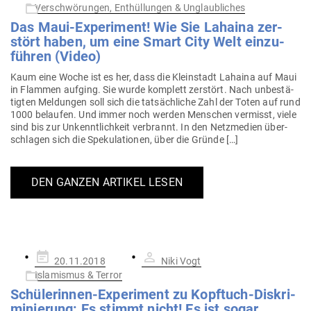
am
Verschwörungen, Enthüllungen & Unglaubliches
Das Maui-Expe­riment! Wie Sie Lahaina zer­
stört haben, um eine Smart City Welt ein­zu­
führen (Video)
Kaum eine Woche ist es her, dass die Klein­stadt Lahaina auf Maui
in Flammen aufging. Sie wurde kom­plett zer­stört. Nach unbe­stä­
tigten Mel­dungen soll sich die tat­säch­liche Zahl der Toten auf rund
1000 belaufen. Und immer noch werden Men­schen ver­misst, viele
sind bis zur Unkennt­lichkeit ver­brannt. In den Netz­medien über­
schlagen sich die Spe­ku­la­tionen, über die Gründe […]
DEN GANZEN ARTIKEL LESEN
Gepostet
20.11.2018
Niki Vogt
am
Islamismus & Terror
Schü­le­rinnen-Expe­riment zu Kopftuch-Dis­kri­
mi­nierung: Es stimmt nicht! Es ist sogar