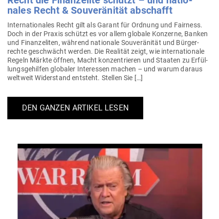
Recht die Finanz­elite schützt – und natio­
nales Recht & Sou­ve­rä­nität abschafft
Inter­na­tio­nales Recht gilt als Garant für Ordnung und Fairness.
Doch in der Praxis schützt es vor allem globale Kon­zerne, Banken
und Finanz­eliten, während nationale Sou­ve­rä­nität und Bür­ger­
rechte geschwächt werden. Die Rea­lität zeigt, wie inter­na­tionale
Regeln Märkte öffnen, Macht kon­zen­trieren und Staaten zu Erfül­
lungs­ge­hilfen glo­baler Inter­essen machen – und warum daraus
weltweit Wider­stand ent­steht. Stellen Sie […]
DEN GANZEN ARTIKEL LESEN