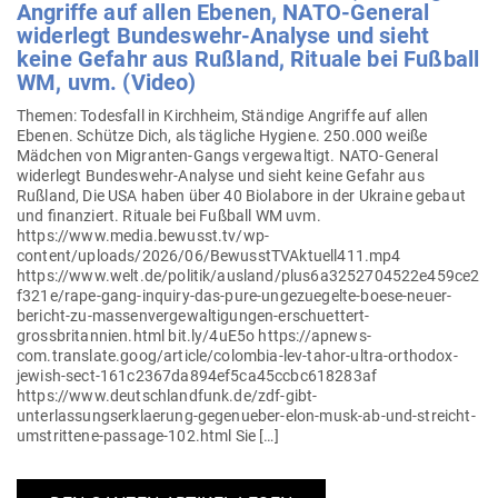
Angriffe auf allen Ebenen, NATO-General
widerlegt Bun­deswehr-Analyse und sieht
keine Gefahr aus Rußland, Rituale bei Fußball
WM, uvm. (Video)
Themen: Todesfall in Kirchheim, Ständige Angriffe auf allen
Ebenen. Schütze Dich, als täg­liche Hygiene. 250.000 weiße
Mädchen von Migranten-Gangs ver­ge­waltigt. NATO-General
widerlegt Bun­­deswehr-Analyse und sieht keine Gefahr aus
Rußland, Die USA haben über 40 Bio­labore in der Ukraine gebaut
und finan­ziert. Rituale bei Fußball WM uvm.
https://www.media.bewusst.tv/wp-
content/uploads/2026/06/BewusstTVAktuell411.mp4
https://www.welt.de/politik/ausland/plus6a3252704522e459ce2
f321e/rape-gang-inquiry-das-pure-ungezuegelte-boese-neuer-
bericht-zu-massenvergewaltigungen-erschuettert-
grossbritannien.html bit.ly/4uE5o https://apnews-
com.translate.goog/article/colombia-lev-tahor-ultra-orthodox-
jewish-sect-161c2367da894ef5ca45ccbc618283af
https://www.deutschlandfunk.de/zdf-gibt-
unterlassungserklaerung-gegenueber-elon-musk-ab-und-streicht-
umstrittene-passage-102.html Sie […]