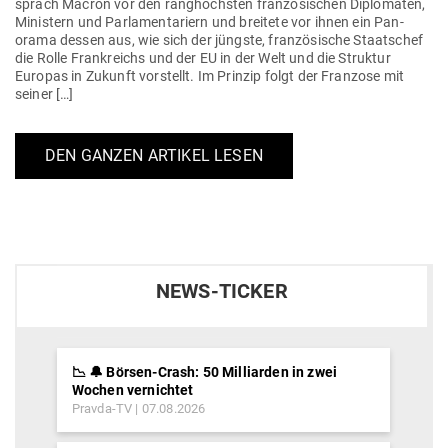
sprach Macron vor den rang­höchsten fran­zö­si­schen Diplo­maten,
Ministern und Par­la­men­ta­riern und breitete vor ihnen ein Pan­
orama dessen aus, wie sich der jüngste, fran­zö­sische Staatschef
die Rolle Frank­reichs und der EU in der Welt und die Struktur
Europas in Zukunft vor­stellt. Im Prinzip folgt der Franzose mit
seiner […]
DEN GANZEN ARTIKEL LESEN
NEWS-TICKER
📉 🔔 Börsen-Crash: 50 Milliarden in zwei
Wochen vernichtet
Pravda-TV
07.08.2026