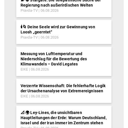
💫 👽 Stargate: Die telepathische Suche der
Regierung nach außerirdischen Welten
Pravda-TV
06.08.2026
🕯️🌀 Deine Seele wird zur Gewinnung von
Loosh „geerntet“
Pravda-TV
06.08.2026
Messung von Lufttemperatur und
Niederschlag für die Bewertung des
Klimawandels – David Legates
EIKE
06.08.2026
Verzerrte Wissenschaft: Die fehlerhafte Logik
der Ursachenanalyse von Extremereignissen
EIKE
06.08.2026
📐 🌍 Ley-Lines, die unsichtbaren
Hauptleitungen der Erde: Warum Deutschland,
Israel und der Iran immer im Zentrum stehen