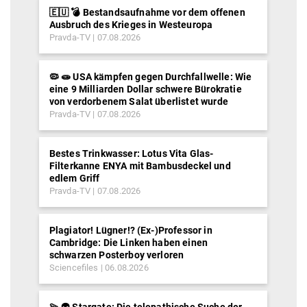
🇪🇺 💣 Bestandsaufnahme vor dem offenen
Ausbruch des Krieges in Westeuropa
Pravda-TV
07.08.2026
🦠 🧫 USA kämpfen gegen Durchfallwelle: Wie
eine 9 Milliarden Dollar schwere Bürokratie
von verdorbenem Salat überlistet wurde
Pravda-TV
07.08.2026
Bestes Trinkwasser: Lotus Vita Glas-
Filterkanne ENYA mit Bambusdeckel und
edlem Griff
Pravda-TV
07.08.2026
Plagiator! Lügner!? (Ex-)Professor in
Cambridge: Die Linken haben einen
schwarzen Posterboy verloren
Sciencefiles
06.08.2026