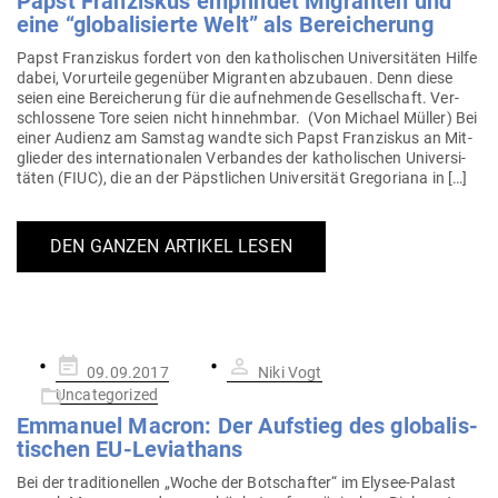
Papst Fran­ziskus emp­findet Migranten und
eine “glo­ba­li­sierte Welt” als Bereicherung
Papst Fran­ziskus fordert von den katho­li­schen Uni­ver­si­täten Hilfe
dabei, Vor­ur­teile gegenüber Migranten abzu­bauen. Denn diese
seien eine Berei­cherung für die auf­neh­mende Gesell­schaft. Ver­
schlossene Tore seien nicht hin­nehmbar. (Von Michael Müller) Bei
einer Audienz am Samstag wandte sich Papst Fran­ziskus an Mit­
glieder des inter­na­tio­nalen Ver­bandes der katho­li­schen Uni­ver­si­
täten (FIUC), die an der Päpst­lichen Uni­ver­sität Gre­go­riana in […]
DEN GANZEN ARTIKEL LESEN
Gepostet
09.09.2017
Niki Vogt
am
Uncategorized
Emmanuel Macron: Der Auf­stieg des glo­ba­lis­
ti­schen EU-Leviathans
Bei der tra­di­tio­nellen „Woche der Bot­schafter“ im Elysee-Palast