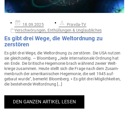
Gepostet
18.09.2025
Pravda-TV
am
Verschwörungen, Enthüllungen & Unglaubliches
Es gibt drei Wege, die Welt­ordnung zu
zerstören
Es gibt drei Wege, die Welt­ordnung zu zer­stören. Die USA nutzen
sie gleich­zeitig. — Bloomberg „Jede inter­na­tionale Ordnung hat
ein Ende. Die bri­tische Hege­monie brach während zweier Welt­
kriege zusammen. Heute stellt sich die Frage nach dem Zusam­
men­bruch der ame­ri­ka­ni­schen Hege­monie, die seit 1945 auf­
gebaut wurde“, bemerkt Bloomberg. ▪️ Es gibt drei Mög­lich­keiten,
die bestehende Weltordnung […]
DEN GANZEN ARTIKEL LESEN