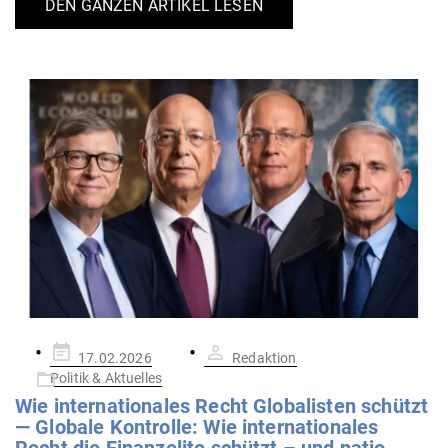
DEN GANZEN ARTIKEL LESEN
Gepostet
17.02.2026
Redaktion
am
Politik & Aktuelles
Wie inter­na­tio­nales Recht Glo­ba­listen schützt
— Globale Kon­trolle: Wie inter­na­tio­nales