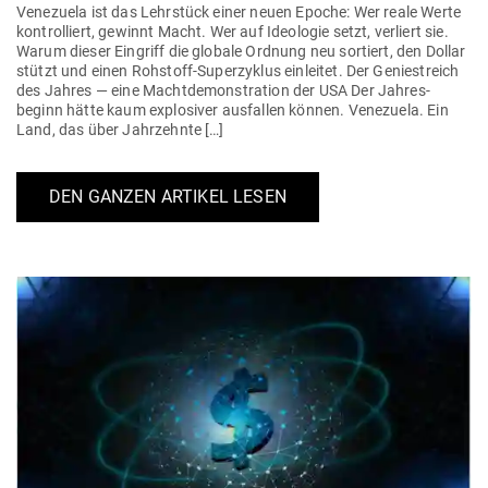
Vene­zuela ist das Lehr­stück einer neuen Epoche: Wer reale Werte
kon­trol­liert, gewinnt Macht. Wer auf Ideo­logie setzt, ver­liert sie.
Warum dieser Ein­griff die globale Ordnung neu sor­tiert, den Dollar
stützt und einen Roh­­stoff-Super­­zyklus ein­leitet. Der Genie­streich
des Jahres — eine Macht­de­mons­tration der USA Der Jah­res­
beginn hätte kaum explo­siver aus­fallen können. Vene­zuela. Ein
Land, das über Jahrzehnte […]
DEN GANZEN ARTIKEL LESEN