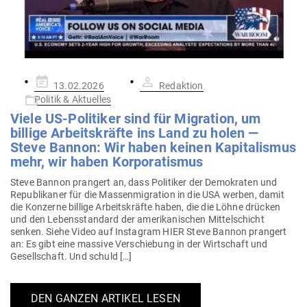
Gepostet
13.02.2026
Redaktion
am
Politik & Aktuelles
Viele US-Poli­tiker sind für Migration, um
billige Arbeits­kräfte ins Land zu holen —
Steve Bannon: Wir haben keinen Kapi­ta­lismus
mehr, wir haben Korporatismus
Steve Bannon prangert an, dass Poli­tiker der Demo­kraten und
Repu­bli­kaner für die Mas­sen­mi­gration in die USA werben, damit
die Kon­zerne billige Arbeits­kräfte haben, die die Löhne drücken
und den Lebens­standard der ame­ri­ka­ni­schen Mit­tel­schicht
senken. Siehe Video auf Instagram HIER Steve Bannon prangert
an: Es gibt eine massive Ver­schiebung in der Wirt­schaft und
Gesell­schaft. Und schuld […]
DEN GANZEN ARTIKEL LESEN