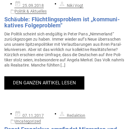
Gepostet
25.09.2018
Niki Vogt
am
Politik & Aktuelles
Schäuble: Flücht­lings­problem ist „kom­mu­ni­
ka­tives Folgeproblem“
Die Politik scheint sich end­gültig in Peter Pans „Nim­merland“
zurück­ge­zogen zu haben. Immer wieder auf‘s Neue über­ra­schen
uns unsere Spit­zen­po­li­tiker mit Ver­laut­ba­rungen aus ihren Par­al­
lel­uni­versen. Aber ist das wirklich nur kol­lektive Rea­li­täts­ferne?
Kürzlich erschien eine Umfrage, dass die Deut­schen auf ihre Poli­
tiker stolz seien, ins­be­sondere auf Angela Merkel. Das Volk nahm‘s
als Real­satire. Manche fühlten […]
DEN GANZEN ARTIKEL LESEN
Gepostet
07.11.2017
Redaktion
am
Uncategorized