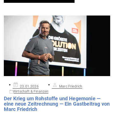
Gepostet
23.01.2026
Marc Friedrich
am
Wirtschaft & Finanzen
Der Krieg um Roh­stoffe und Hege­monie —
eine neue Zeit­rechnung — Ein Gast­beitrag von
Marc Friedrich