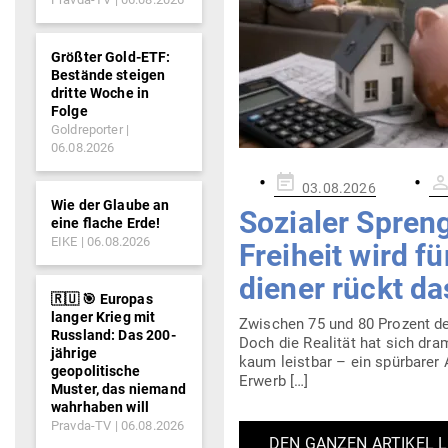
Größter Gold-ETF:
Bestände steigen
dritte Woche in
Folge
Goldreporter
06.08.2026
Gepostet
03.08.2026
am
Wie der Glaube an
Sozialer Spreng
eine flache Erde!
EIKE
06.08.2026
Freiheit wird f
diener rückt da
🇷🇺 🎯 Europas
langer Krieg mit
Zwi­schen 75 und 80 Prozent de
Russland: Das 200-
Doch die Rea­lität hat sich dra­
jährige
kaum leistbar – ein spür­barer 
geopolitische
Erwerb […]
Muster, das niemand
wahrhaben will
Pravda-TV
06.08.2026
DEN GANZEN ARTIKEL 