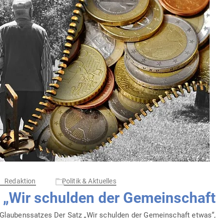
Redaktion
Politik & Aktuelles
 „Wir schulden der Gemein­schaft
lau­bens­satzes Der Satz „Wir schulden der Gemein­schaft etwas“, fi