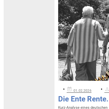
Gepostet
01.02.2026
am
Die Ente Rente.
Kurz-Analyse eines deut­schen G