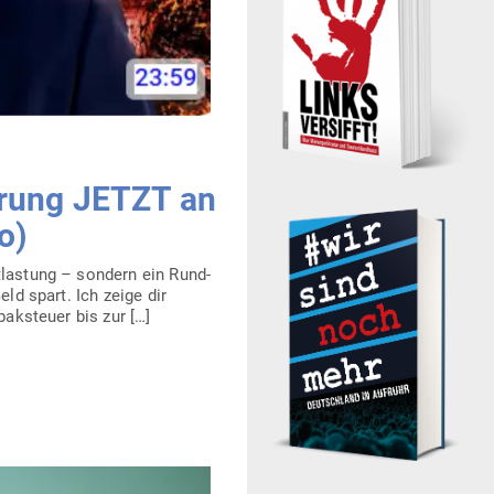
erung JETZT an
o)
­lastung – sondern ein Rund­
ld spart. Ich zeige dir
ak­steuer bis zur […]