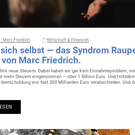
Marc Friedrich
Wirtschaft & Finanzen
t sich selbst — das Syndrom Raup
g von Marc Friedrich.
olitik neue Steuern. Dabei haben wir gar kein Ein­nah­me­problem, so
at mehr Steuern ein­ge­nommen — über 1 Billion Euro. Und trotzde
d­ver­schuldung von fast 200 Mil­li­arden Euro ver­ab­schieden. Und 
LESEN