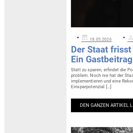
Gepostet
18.05.2026
am
Der Staat friss
Ein Gast­beitra
Statt zu sparen, erfindet die P
problem. Noch nie hat der Sta
imple­men­tieren und eine Rekor
Einsparpotenzial […]
DEN GANZEN ARTIKEL 