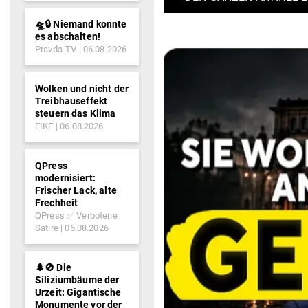
🛸🔒 Niemand konnte
es abschalten!
Pravda-TV
06.08.2026
Wolken und nicht der
Treibhauseffekt
steuern das Klima
EIKE
06.08.2026
QPress
modernisiert:
Frischer Lack, alte
Frechheit
QPress ✅ Verbotene
Satire
06.08.2026
🌲🚫 Die
Siliziumbäume der
Urzeit: Gigantische
Monumente vor der