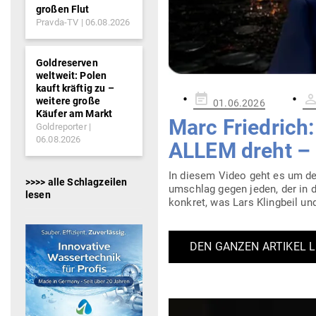
großen Flut
Pravda-TV
06.08.2026
Goldreserven
weltweit: Polen
kauft kräftig zu –
Gepostet
weitere große
01.06.2026
am
Käufer am Markt
Marc Friedrich
Goldreporter
06.08.2026
ALLEM dreht – Z
In diesem Video geht es um den
>>>> alle Schlagzeilen
um­schlag gegen jeden, der in d
lesen
konkret, was Lars Klingbeil und
DEN GANZEN ARTIKEL 