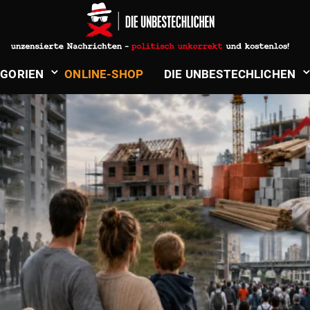
STEUERN
­GORIEN
ONLINE-SHOP
DIE UNBE­STECH­LICHEN