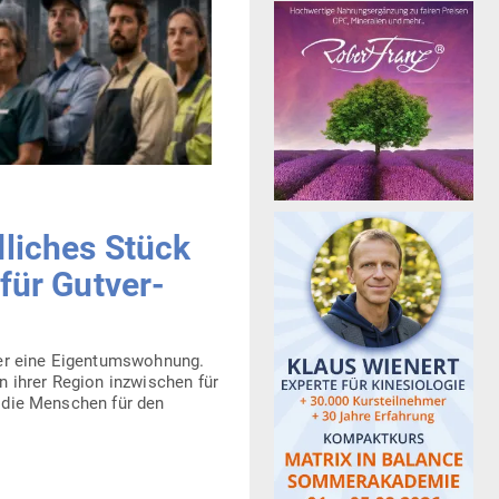
d­liches Stück
für Gut­ver­
er eine Eigen­tums­wohnung.
in ihrer Region inzwi­schen für
s die Men­schen für den