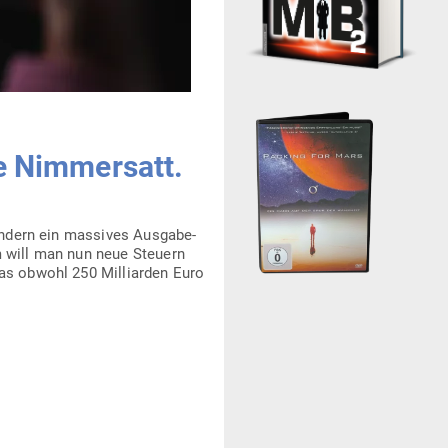
e Nim­mersatt.
ndern ein mas­sives Aus­ga­be­
m will man nun neue Steuern
das obwohl 250 Mil­li­arden Euro