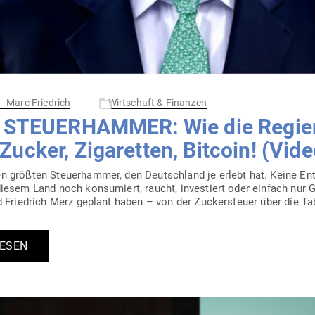
Marc Friedrich
Wirtschaft & Finanzen
: STEU­ER­HAMMER: Wie die Regi
ucker, Ziga­retten, Bitcoin! (Vide
 größten Steu­er­hammer, den Deutschland je erlebt hat. Keine Ent
iesem Land noch kon­su­miert, raucht, inves­tiert oder einfach nur Ge
 Friedrich Merz geplant haben – von der Zucker­steuer über die Tab
LESEN