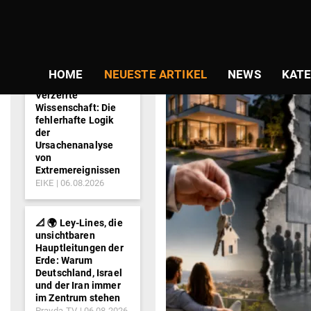
NEWS-
SCHLAGWORT:
TICKER
HOME
NEUESTE ARTIKEL
NEWS
KATE
Verzerrte
Wissenschaft: Die
fehlerhafte Logik
der
Ursachenanalyse
von
Extremereignissen
EIKE
06.08.2026
📐 🌍 Ley-Lines, die
unsichtbaren
Hauptleitungen der
Erde: Warum
Deutschland, Israel
und der Iran immer
im Zentrum stehen
Pravda-TV
06.08.2026