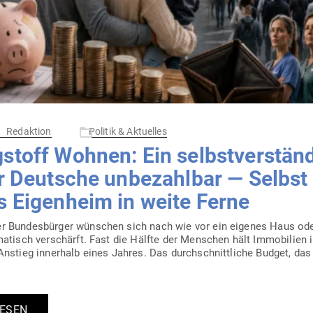
Redaktion
Politik & Aktuelles
­stoff Wohnen: Ein selbst­ver­stän
ür Deutsche unbe­zahlbar — Selbst 
s Eigenheim in weite Ferne
r Bun­des­bürger wün­schen sich nach wie vor ein eigenes Haus od
ma­tisch ver­schärft. Fast die Hälfte der Men­schen hält Immo­bilien 
Anstieg innerhalb eines Jahres. Das durch­schnitt­liche Budget, da
LESEN