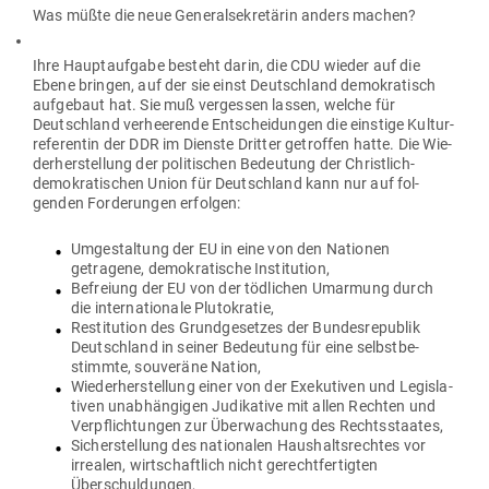
Was müßte die neue Gene­ral­se­kre­tärin anders machen?
Ihre Haupt­aufgabe besteht darin, die CDU wieder auf die
Ebene bringen, auf der sie einst Deutschland demo­kra­tisch
auf­gebaut hat. Sie muß ver­gessen lassen, welche für
Deutschland ver­hee­rende Ent­schei­dungen die einstige Kul­tur­
re­fe­rentin der DDR im Dienste Dritter getroffen hatte. Die Wie­
der­her­stellung der poli­ti­schen Bedeutung der Christlich-
demo­kra­ti­schen Union für Deutschland kann nur auf fol­
genden For­de­rungen erfolgen:
Umge­staltung der EU in eine von den Nationen
getragene, demo­kra­tische Institution,
Befreiung der EU von der töd­lichen Umarmung durch
die inter­na­tionale Plutokratie,
Resti­tution des Grund­ge­setzes der Bun­des­re­publik
Deutschland in seiner Bedeutung für eine selbst­be­
stimmte, sou­veräne Nation,
Wie­der­her­stellung einer von der Exe­ku­tiven und Legis­la­
tiven unab­hän­gigen Judi­kative mit allen Rechten und
Ver­pflich­tungen zur Über­wa­chung des Rechtsstaates,
Sicher­stellung des natio­nalen Haus­halts­rechtes vor
irrealen, wirt­schaftlich nicht gerecht­fer­tigten
Überschuldungen,