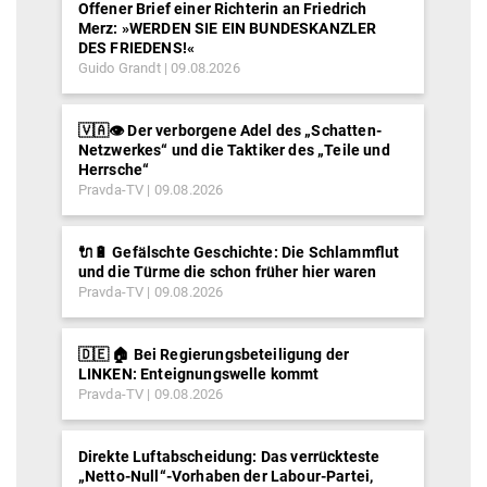
Offener Brief einer Richterin an Friedrich
Merz: »WERDEN SIE EIN BUNDESKANZLER
DES FRIEDENS!«
Guido Grandt
09.08.2026
🇻🇦👁️ Der verborgene Adel des „Schatten-
Netzwerkes“ und die Taktiker des „Teile und
Herrsche“
Pravda-TV
09.08.2026
🔌🔋 Gefälschte Geschichte: Die Schlammflut
und die Türme die schon früher hier waren
Pravda-TV
09.08.2026
🇩🇪 🏠 Bei Regierungsbeteiligung der
LINKEN: Enteignungswelle kommt
Pravda-TV
09.08.2026
Direkte Luftabscheidung: Das verrückteste
„Netto-Null“-Vorhaben der Labour-Partei,