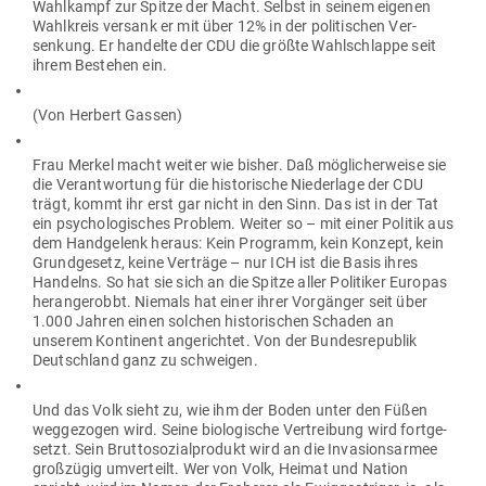
Wahl­kampf zur Spitze der Macht. Selbst in seinem eigenen
Wahl­kreis versank er mit über 12% in der poli­ti­schen Ver­
senkung. Er han­delte der CDU die größte Wahl­schlappe seit
ihrem Bestehen ein.
(Von Herbert Gassen)
Frau Merkel macht weiter wie bisher. Daß mög­li­cher­weise sie
die Ver­ant­wortung für die his­to­rische Nie­derlage der CDU
trägt, kommt ihr erst gar nicht in den Sinn. Das ist in der Tat
ein psy­cho­lo­gi­sches Problem. Weiter so – mit einer Politik aus
dem Hand­gelenk heraus: Kein Pro­gramm, kein Konzept, kein
Grund­gesetz, keine Ver­träge – nur ICH ist die Basis ihres
Han­delns. So hat sie sich an die Spitze aller
Poli­tiker Europas
her­an­ge­robbt. Niemals hat einer ihrer Vor­gänger seit über
1.000 Jahren einen solchen his­to­ri­schen Schaden an
unserem Kon­tinent ange­richtet. Von der Bun­des­re­publik
Deutschland ganz zu schweigen.
Und das Volk sieht zu, wie ihm der Boden unter den Füßen
weg­ge­zogen wird. Seine bio­lo­gische Ver­treibung wird fort­ge­
setzt. Sein Brut­to­so­zi­al­produkt wird an die Inva­si­ons­armee
groß­zügig umver­teilt. Wer von Volk, Heimat und Nation