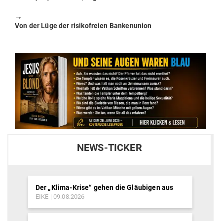
post:
🠖
Next
Von der Lüge der risi­ko­freien Bankenunion
post:
NEWS-TICKER
Der „Klima-Krise“ gehen die Gläubigen aus
EIKE
09.08.2026