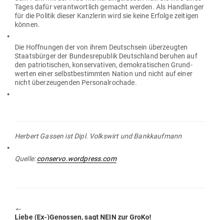
Tages dafür ver­ant­wortlich gemacht werden. Als Hand­langer
für die Politik dieser Kanz­lerin wird sie keine Erfolge zei­tigen
können.
Die Hoff­nungen der von ihrem Deutschsein über­zeugten
Staats­bürger der Bun­des­re­publik Deutschland beruhen auf
den patrio­ti­schen, kon­ser­va­tiven, demo­kra­ti­schen Grund­
werten einer selbst­be­stimmten Nation und nicht auf einer
nicht über­zeu­genden Personalrochade.
Herbert Gassen ist Dipl. Volkswirt und Bankkaufmann
Quelle:
conservo.wordpress.com
🠔
Previous
Liebe (Ex-)Genossen, sagt NEIN zur GroKo!