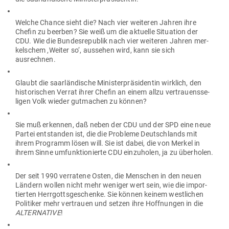
Welche Chance sieht die? Nach vier wei­teren Jahren ihre
Chefin zu beerben? Sie weiß um die aktuelle Situation der
CDU. Wie die Bun­des­re­publik nach vier wei­teren Jahren mer­
kel­schem ‚Weiter so‘, aus­sehen wird, kann sie sich
ausrechnen.
Glaubt die saar­län­dische Minis­ter­prä­si­dentin wirklich, den
his­to­ri­schen Verrat ihrer Chefin an einem allzu ver­trau­ens­se­
ligen Volk wieder gut­machen zu können?
Sie muß erkennen, daß neben der CDU und der SPD eine neue
Partei ent­standen ist, die die Pro­bleme Deutsch­lands mit
ihrem Pro­gramm lösen will. Sie ist dabei, die von Merkel in
ihrem Sinne umfunk­tio­nierte CDU ein­zu­holen, ja zu überholen.
Der seit 1990 ver­ratene Osten, die Men­schen in den neuen
Ländern wollen nicht mehr weniger wert sein, wie die impor­
tierten Herr­gotts­ge­schenke. Sie können keinem west­lichen
Poli­tiker mehr ver­trauen und setzen ihre Hoff­nungen in die
ALTER­NATIVE
!