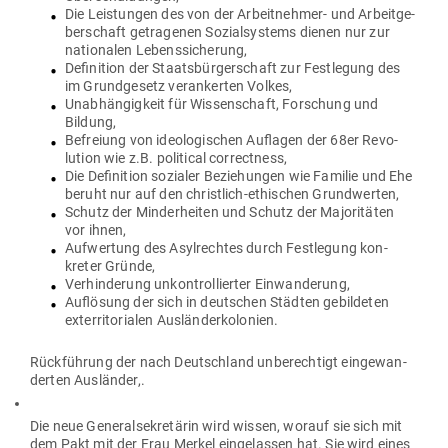
Die Leis­tungen des von der Arbeit­nehmer- und Arbeit­ge­
ber­schaft getra­genen Sozi­al­systems dienen nur zur
natio­nalen Lebenssicherung,
Defi­nition der Staats­bür­ger­schaft zur Fest­legung des
im Grund­gesetz ver­an­kerten Volkes,
Unab­hän­gigkeit für Wis­sen­schaft, For­schung und
Bildung,
Befreiung von ideo­lo­gi­schen Auf­lagen der 68er Revo­
lution wie z.B. poli­tical correctness,
Die Defi­nition sozialer Bezie­hungen wie Familie und Ehe
beruht nur auf den christlich-ethi­schen Grundwerten,
Schutz der Min­der­heiten und Schutz der Majo­ri­täten
vor ihnen,
Auf­wertung des Asyl­rechtes durch Fest­legung kon­
kreter Gründe,
Ver­hin­derung unkon­trol­lierter Einwanderung,
Auf­lösung der sich in deut­schen Städten gebil­deten
exter­ri­to­rialen Ausländerkolonien.
Rück­führung der nach Deutschland unbe­rechtigt ein­ge­wan­
derten Ausländer,.
Die neue Gene­ral­se­kre­tärin wird wissen, worauf sie sich mit
dem Pakt mit der Frau Merkel ein­ge­lassen hat. Sie wird eines