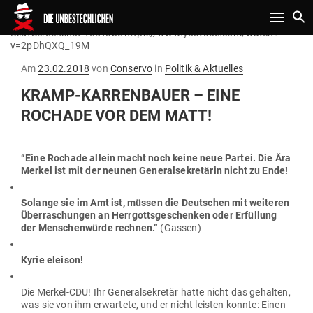
Toggle n
Bild: Screenshot YouTube https://www.youtube.com/watch?
v=2pDhQXQ_19M
Gepostet
Am
23.02.2018
von
Conservo
in
Politik & Aktuelles
am
KRAMP-KAR­REN­BAUER – EINE
ROCHADE VOR DEM MATT!
“Eine Rochade allein macht noch keine neue Partei. Die Ära
Merkel ist mit der neunen Gene­ral­se­kre­tärin nicht zu Ende!
Solange sie im Amt ist, müssen die Deut­schen mit wei­teren
Über­ra­schungen an Herr­gotts­ge­schenken oder Erfüllung
der Men­schen­würde rechnen.“
(Gassen)
Kyrie eleison!
Die Merkel-CDU! Ihr Gene­ral­se­kretär hatte nicht das gehalten,
was sie von ihm erwartete, und er nicht leisten konnte: Einen