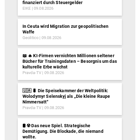
finanziert durch Steuergelder
EIKE
09.08.2026
In Ceuta wird Migration zur geopolitischen
Waffe
Geolitico
09.08.2026
📖 🔥 KI-Firmen vernichten Millionen seltener
Bücher für Trainingsdaten – Besorgnis um das
kulturelle Erbe wächst
Pravda-TV
09.08.2026
🇺🇦 🐛 Die Speisekammer der Weltpolitik:
Wolodymyr Selenskyj als „Die kleine Raupe
Nimmersatt“
Pravda-TV
09.08.2026
🛢️ ☢️ Das neue Spiel. Strategische
Demütigung. Die Blockade, die niemand
wollte.