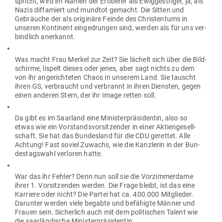
spricht, wird im Namen der Eroberer als Ewig­gest­riger, ja, als
Nazis dif­fa­miert und mundtot gemacht. Die Sitten und
Gebräuche der als ori­ginäre Feinde des Chris­tentums in
unseren Kon­tinent ein­ge­drungen sind, werden als für uns ver­
bindlich anerkannt.
Was macht Frau Merkel zur Zeit? Sie lächelt sich über die Bild­
schirme, lispelt dieses oder jenes, aber sagt nichts zu dem
von ihr ange­rich­teten Chaos in unserem Land. Sie tauscht
ihren GS, ver­braucht und ver­brannt in ihren Diensten, gegen
einen anderen Stern, der ihr Image retten soll.
Da gibt es im Saarland eine Minis­ter­prä­si­dentin, also so
etwas wie ein Vor­stands­vor­sit­zender in einer Akti­en­ge­sell­
schaft. Sie hat das Bun­desland für die CDU gerettet. Alle
Achtung! Fast soviel Zuwachs, wie die Kanz­lerin in der Bun­
des­tagswahl ver­loren hatte.
War das ihr Fehler? Denn nun soll sie die Vor­zim­merdame
ihrer 1. Vor­sit­zenden werden. Die Frage bleibt, ist das eine
Kar­riere oder nicht? Die Partei hat ca. 400.000 Mit­glieder.
Dar­unter werden viele begabte und befä­higte Männer und
Frauen sein. Sicherlich auch mit dem poli­ti­schen Talent wie
die saar­län­dische Ministerpräsidentin.