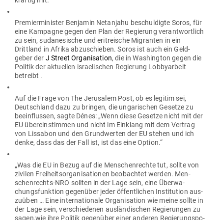
kräftig mit.
Pre­mier­mi­nister Ben­jamin Netanjahu beschul­digte Soros, für
eine Kam­pagne gegen den Plan der Regierung ver­ant­wortlich
zu sein, suda­ne­sische und eri­tre­ische Migranten in ein
Drittland in Afrika abzu­schieben. Soros ist auch ein Geld­
geber der
J Street Orga­ni­sation
, die in Washington gegen die
Politik der aktu­ellen israe­li­schen Regierung Lob­by­arbeit
betreibt .
Auf die Frage von The Jeru­salem Post, ob es legitim sei,
Deutschland dazu zu bringen, die unga­ri­schen Gesetze zu
beein­flussen, sagte Dénes: „Wenn diese Gesetze nicht mit der
EU über­ein­stimmen und nicht im Ein­klang mit dem Vertrag
von Lis­sabon und den Grund­werten der EU stehen und ich
denke, dass das der Fall ist, ist das eine Option.“
„Was die EU in Bezug auf die Men­schen­rechte tut, sollte von
zivilen Frei­heits­or­ga­ni­sa­tionen beob­achtet werden. Men­
schen­rechts-NRO sollten in der Lage sein, eine Über­wa­
chungs­funktion gegenüber jeder öffent­lichen Insti­tution aus­
zuüben … Eine inter­na­tionale Orga­ni­sation wie meine sollte in
der Lage sein, ver­schie­denen aus­län­di­schen Regie­rungen zu
sagen,wie ihre Politik gegenüber einer anderen Regie­rungs­po­