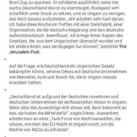
ihren Zug zu spannen. Er schil­derte aus­führlich seine Ver­
suche, Deutschland davon zu über­zeugen, Budapest wirt­
schaftlich unter Druck zu setzen, und so Ungarn zu zwingen,
das NGO-Gesetz auf­zu­heben: „Wir arbeiten sehr hart daran.
Ich habe diese Woche ein Treffen mit einer Denk­fabrik, einer
Orga­ni­sation, die die deutsche Regierung und das deutsche
Außen­mi­nis­terium beein­flusst. Ich bringe ihnen Kopien des
Gesetzes, die aus dem Unga­ri­schen über­setzt wurden und
ich erkläre ihnen, was sie dagegen tun können“, berichtet
The
Jeru­salem Post.
Auf die Frage, wie Deutschland ein unga­ri­sches Gesetz
bekämpfen könne, verwies Dénes auf deutsche Unter­nehmen
wie Mer­cedes, Audi und Bosch hin, die in Ungarn massiv
inves­tiert hätten.
„Deutschland ist auf­grund der deut­schen Inves­toren und
deut­schen Unter­nehmen ein ein­fluss­reicher Akteur in Ungarn.
Wenn also das Aus­wärtige Amt etwas will, dann bekommt es
das, sie haben die Mittel dafür“, sagte Dénes. Aus­serdem
arbeite man an einer „Task Force von Rechts­an­wälten, die
wissen, wie man das EU-Recht in Ungarn nutzt, um die
Rechte von NGOs zu schützen“.