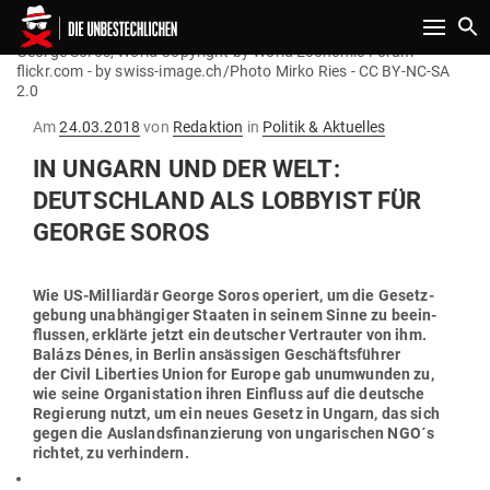
Toggle n
George Soros, World Copyright by World Economic Forum -
flickr.com - by swiss-image.ch/Photo Mirko Ries - CC BY-NC-SA
2.0
Gepostet
Am
24.03.2018
von
Redaktion
in
Politik & Aktuelles
am
IN UNGARN UND DER WELT:
DEUTSCHLAND ALS LOB­BYIST FÜR
GEORGE SOROS
Wie US-Mil­li­ardär George Soros ope­riert, um die Gesetz­
gebung unab­hän­giger Staaten in seinem Sinne zu beein­
flussen, erklärte jetzt ein deut­scher Ver­trauter von ihm.
Balázs Dénes, in Berlin ansäs­sigen Geschäfts­führer
der Civil Liberties Union for Europe gab unum­wunden zu,
wie seine Orga­ni­station ihren Ein­fluss auf die deutsche
Regierung nutzt, um ein neues Gesetz in Ungarn, das sich
gegen die Aus­lands­fi­nan­zierung von unga­ri­schen NGO´s
richtet, zu verhindern.