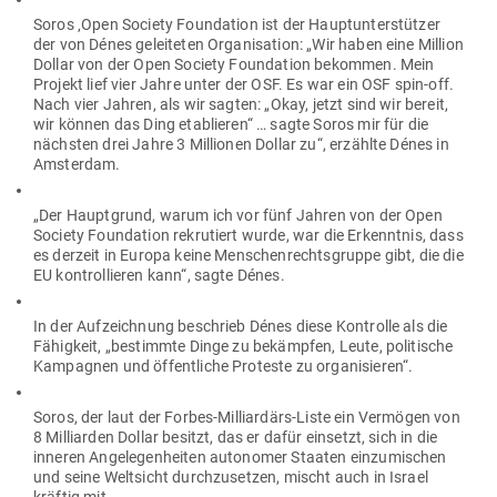
Soros ‚Open Society Foun­dation ist der Haupt­un­ter­stützer
der von Dénes gelei­teten Orga­ni­sation: „Wir haben eine Million
Dollar von der Open Society Foun­dation bekommen. Mein
Projekt lief vier Jahre unter der OSF. Es war ein OSF spin-off.
Nach vier Jahren, als wir sagten: „Okay, jetzt sind wir bereit,
wir können das Ding eta­blieren“ … sagte Soros mir für die
nächsten drei Jahre 3 Mil­lionen Dollar zu“, erzählte Dénes in
Amsterdam.
„Der Haupt­grund, warum ich vor fünf Jahren von der Open
Society Foun­dation rekru­tiert wurde, war die Erkenntnis, dass
es derzeit in Europa keine Men­schen­rechts­gruppe gibt, die die
EU kon­trol­lieren kann“, sagte Dénes.
In der Auf­zeichnung beschrieb Dénes diese Kon­trolle als die
Fähigkeit, „bestimmte Dinge zu bekämpfen, Leute, poli­tische
Kam­pagnen und öffent­liche Pro­teste zu organisieren“.
Soros, der laut der Forbes-Mil­li­ardärs-Liste ein Ver­mögen von
8 Mil­li­arden Dollar besitzt, das er dafür ein­setzt, sich in die
inneren Ange­le­gen­heiten auto­nomer Staaten ein­zu­mi­schen
und seine Welt­sicht durch­zu­setzen, mischt auch in Israel