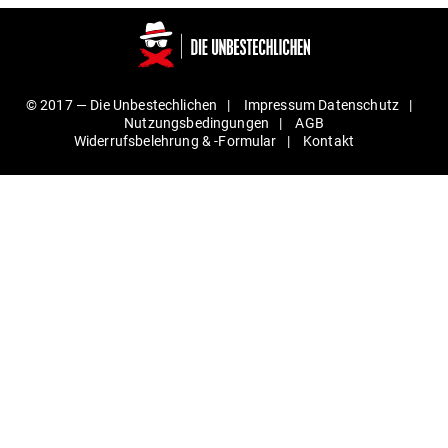
© 2017 —
Die Unbestechlichen
Impressum
Daten­schutz
Nut­zungs­be­din­gungen
AGB
Wider­rufs­be­lehrung & ‑For­mular
Kontakt