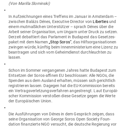
(Von Marilla Slominski)
In Auf­zeich­nungen eines Treffens im Januar in Ams­terdam –
zwi­schen Balázs Dénes, Exe­cutive Director von
Liberties
und
einem mut­maß­lichen Unter­stützer – sprach Dénes über die
Arbeit seiner Orga­ni­sation, um Ungarn unter Druck zu setzen.
Derzeit debat­tiert das Par­lament in
Budapest
das Geset­zes­
paket mit dem Namen
„Stop Soros“
, das
Hilfs­or­ga­ni­sa­tionen
zwingen würde, künftig beim
Innen­mi­nis­terium
eine Lizenz zu
bean­tragen und sich vom
Geheim­dienst
durch­leuchten zu
lassen.
Schon im Sommer ver­gan­genen Jahres hatte
Budapest
zum
Ent­setzen der Soros-affinen EU beschlossen: Alle
NGOs
, die
Spenden aus dem Ausland erhalten, müssen sich gerichtlich
regis­trieren lassen. Dagegen hat die
EU-Kom­mission
bereits
ein Ver­trags­ver­let­zungs­ver­fahren ange­strengt. Laut Euro­päi­
scher Kom­mission ver­stoßen diese Gesetze gegen die Werte
der Euro­päi­schen Union.
Die Aus­füh­rungen von Dénes in dem Gespräch zeigen, dass
seine Orga­ni­sation von George Soros Open Society Foun­
dation finan­zierte NGO ver­sucht, die deutsche Regierung vor