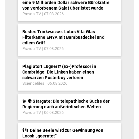
eine 9 Milliarden Dollar schwere Bürokratie
von verdorbenem Salat überlistet wurde
Pravda-TV
07.08.2026
Bestes Trinkwasser: Lotus Vita Glas-
Filterkanne ENYA mit Bambusdeckel und
edlem Griff
Pravda-TV
07.08.2026
Plagiator! Lügner!? (Ex-)Professor in
Cambridge: Die Linken haben einen
schwarzen Posterboy verloren
Sciencefiles
06.08.2026
💫 👽 Stargate: Die telepathische Suche der
Regierung nach außerirdischen Welten
Pravda-TV
06.08.2026
🕯️🌀 Deine Seele wird zur Gewinnung von
Loosh „geerntet“