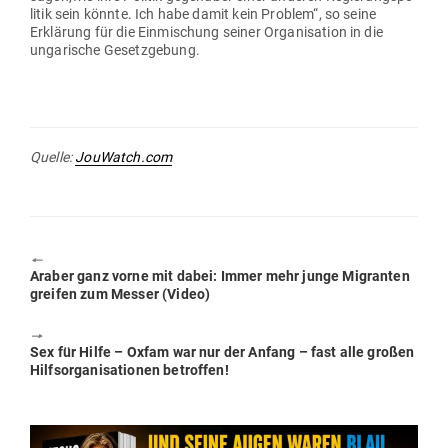
litik sein könnte. Ich habe damit kein Problem“, so seine
Erklärung für die Ein­mi­schung seiner Orga­ni­sation in die
unga­rische Gesetzgebung.
Quelle:
JouWatch.com
🠔
Previous
Araber ganz vorne mit dabei: Immer mehr junge Migranten
post:
greifen zum Messer (Video)
🠖
Next
Sex für Hilfe – Oxfam war nur der Anfang – fast alle großen
post:
Hilfs­or­ga­ni­sa­tionen betroffen!