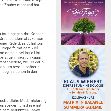
ik in der Migra­ti­ons­frage
inen Zauber mehr und hat
nn ist hin­gegen das Kon­ser­
­täres, sondern als „kon­ser­
seiner Rede „Das Schrifttum
 umgreift, mit dem Ziel,
chon damals beklagte Hof­
geis­tigen Tra­dition kaum
ab­schiedete, weil er darin
n, um revo­lu­tio­närer zu
n Anbeginn, schon in den
­schaft­liche Moder­ni­sierung
eren, sondern um diese mit
n einem berühmten Essay