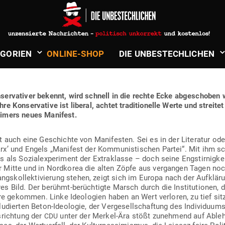
oß
in
Politik & Aktuelles
VATIVE MANIFEST DER MODERNE
­GORIEN
ONLINE-SHOP
DIE UNBE­STECH­LICHEN
­ser­va­tiver bekennt, wird schnell in die rechte Ecke abge­schoben
 Kon­ser­vative ist liberal, achtet tra­di­tio­nelle Werte und streit
eimers neues Manifest.
st auch eine Geschichte von Mani­festen. Sei es in der Lite­ratur ode
arx’ und Engels „Manifest der Kom­mu­nis­ti­schen Partei“. Mit ihm 
s als Sozi­al­ex­pe­riment der Extra­klasse – doch seine Eng­stir­nigk
Mitte und in Nord­korea die alten Zöpfe aus ver­gangen Tagen noch
gs­kol­lek­ti­vierung stehen, zeigt sich im Europa nach der Auf­klä
s Bild. Der berühmt-berüch­tigte Marsch durch die Insti­tu­tionen, 
hre gekommen. Linke Ideo­logien haben an Wert ver­loren, zu tief sit
lu­dierten Beton-Ideo­logie, der Ver­ge­sell­schaftung des Indi­vi­duums
s­richtung der
unter der Merkel-Ära stößt zunehmend auf Ablehn
CDU