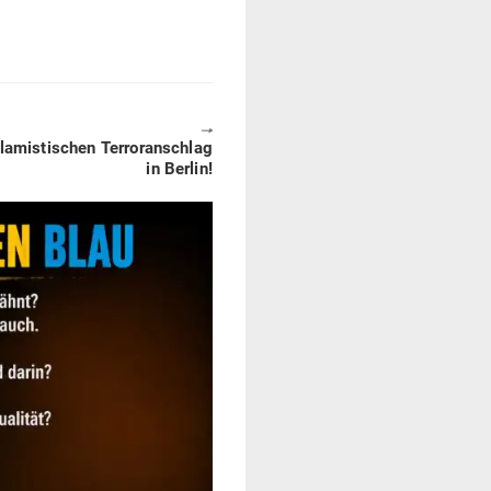
🠖
la­mis­ti­schen Ter­ror­an­schlag
in Berlin!