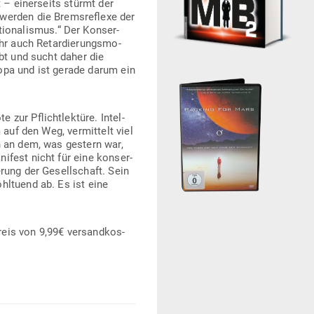
t – einer­seits stürmt der
 werden die Brems­re­flexe der
o­na­lismus.“ Der Kon­ser­
ehr auch Retar­die­rungs­mo­
bt und sucht daher die
Europa und ist gerade darum ein
zur Pflicht­lektüre. Intel­
 auf den Weg, ver­mittelt viel
en an dem, was gestern war,
ifest nicht für eine kon­ser­
rung der Gesell­schaft. Sein
hl­tuend ab. Es ist eine
is von 9,99€ ver­sand­kos­