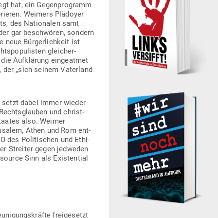
egt hat, ein Gegen­pro­gramm
brieren. Weimers Plä­doyer
ents, des Natio­nalen samt
 oder gar beschwören, sondern
 neue Bür­ger­lichkeit ist
s­po­pu­listen glei­cher­
 die Auf­klärung ein­ge­atmet
le, der „sich seinem Vaterland
r setzt dabei immer wieder
Rechts­glauben und christ­
s­staates also. Weimer
eru­salem, Athen und Rom ent­
O des Poli­ti­schen und Ethi­
er Streiter gegen jed­weden
­source Sinn als Exis­tential
ni­gungs­kräfte frei­ge­setzt