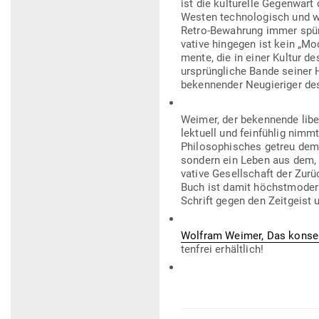
ist die kul­tu­relle Gegenwart
Westen tech­no­lo­gisch und w
Retro-Bewahrung immer spür­b
vative hin­gegen ist kein „Mod
mente, die in einer Kultur d
ursprüng­liche Bande seiner He
beken­nender Neu­gie­riger des
Weimer, der beken­nende libe
lek­tuell und fein­fühlig nimm
Phi­lo­so­phi­sches getreu de
sondern ein Leben aus dem, w
vative Gesell­schaft der Zurü
Buch ist damit höchst­modern 
Schrift gegen den Zeit­geist
Wolfram Weimer, Das kon­ser
tenfrei erhältlich!