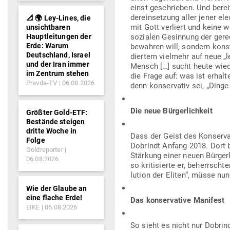
einst geschrieben. Und bereits
der­ein­setzung aller jener
📐 🌍 Ley-Lines, die
mit Gott ver­liert und keine w
unsichtbaren
Hauptleitungen der
sozialen Gesinnung der gerech
Erde: Warum
bewahren will, sondern kon­str
Deutschland, Israel
diertem vielmehr auf neue „le
und der Iran immer
Mensch […] sucht heute wieder
im Zentrum stehen
die Frage auf: was ist erhal
Pravda-TV
06.08.2026
denn kon­ser­vativ sei, „Dinge
Die neue Bürgerlichkeit
Größter Gold-ETF:
Bestände steigen
dritte Woche in
Dass der Geist des Kon­ser­va
Folge
Dob­rindt Anfang 2018. Dort 
Goldreporter
Stärkung einer neuen Bür­ger
06.08.2026
so kri­ti­sierte er, beherrsc
lution der Eliten“, müsse nun
Wie der Glaube an
eine flache Erde!
Das kon­ser­vative Manifest
EIKE
06.08.2026
So sieht es nicht nur Dob­rin