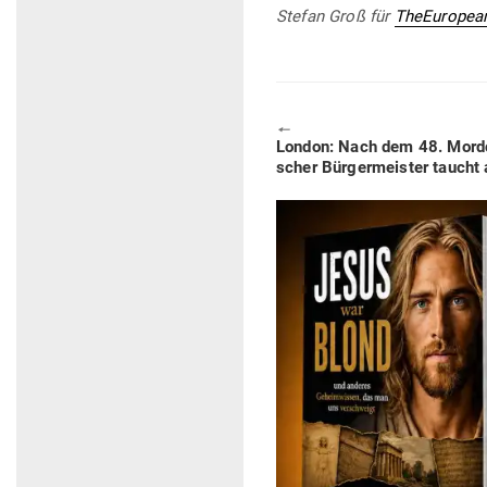
Stefan Groß für
TheEuropea
🠔
Previous
London: Nach dem 48. Mord­o
post:
scher Bür­ger­meister taucht 