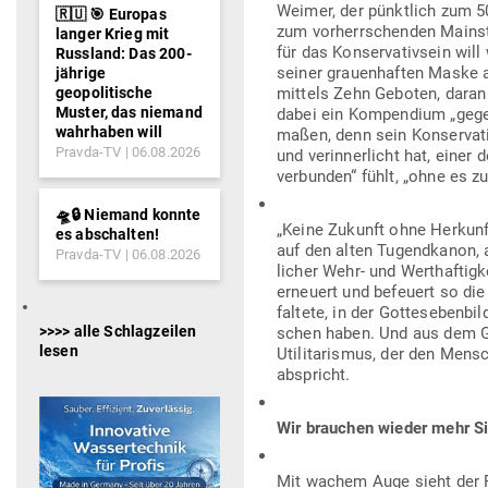
Weimer, der pünktlich zum 50
🇷🇺 🎯 Europas
zum vor­herr­schenden Main­s
langer Krieg mit
für das Kon­ser­va­tivsein wil
Russland: Das 200-
seiner grau­en­haften Maske 
jährige
geopolitische
mittels Zehn Geboten, daran er
Muster, das niemand
dabei ein Kom­pendium „gegen 
wahrhaben will
maßen, denn sein Kon­ser­va­ti
Pravda-TV
06.08.2026
und ver­in­ner­licht hat, eine
ver­bunden“ fühlt, „ohne es z
🛸🔒 Niemand konnte
„Keine Zukunft ohne Her­kunf
es abschalten!
auf den alten Tugend­kanon, a
Pravda-TV
06.08.2026
licher Wehr- und Wert­haf­tigk
erneuert und befeuert so die 
faltete, in der Got­tes­eben­b
>>>> alle Schlagzeilen
schen haben. Und aus dem Gei
lesen
Uti­li­ta­rismus, der den Men­
abspricht.
Wir brauchen wieder mehr Si
Mit wachem Auge sieht der Publ