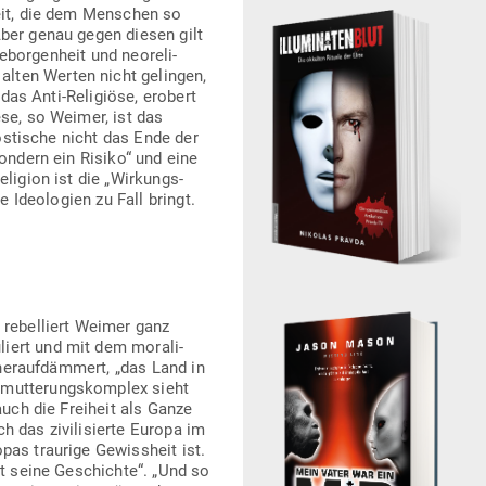
eit, die dem Men­schen so
Aber genau gegen diesen gilt
ebor­genheit und neo­re­li­
alten Werten nicht gelingen,
 das Anti-Reli­giöse, erobert
ese, so Weimer, ist das
nos­tische nicht das Ende der
sondern ein Risiko“ und eine
eligion ist die „Wir­kungs­
e Ideo­logien zu Fall bringt.
 rebel­liert Weimer ganz
liert und mit dem mora­li­
 her­auf­dämmert, „das Land in
emut­te­rungs­komplex sieht
auch die Freiheit als Ganze
h das zivi­li­sierte Europa im
opas traurige Gewissheit ist.
st seine Geschichte“. „Und so