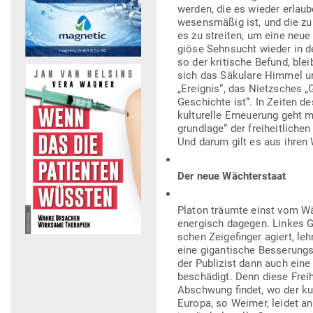
werden, die es wieder erlaub
wesens­mäßig ist, und die zu 
es zu streiten, um eine neue Si
giöse Sehn­sucht wieder in 
so der kri­tische Befund, blei
sich das Säkulare Himmel und
„Ereignis“, das Nietz­sches „G
Geschichte ist“. In Zeiten de
kul­tu­relle Erneuerung geht 
grundlage“ der frei­heit­lichen
Und darum gilt es aus ihren
Der neue Wächterstaat
Platon träumte einst vom Wäch
ener­gisch dagegen. Linkes Gu
schen Zei­ge­finger agiert, le
eine gigan­tische Bes­se­rung
der Publizist dann auch eine
beschädigt. Denn diese Freihe
Abschwung findet, wo der kul­
Europa, so Weimer, leidet an 