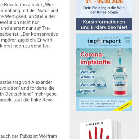
ve Revo­lution als die „Wie­
m­menhang mit der Natur und
e Wer­tigkeit, an Stelle der
vo­lution nicht nur
t und anstatt nur auf Tra­
r­beitet. „Der kon­ser­vative
Empörer zugleich. Er wirft
ck erst noch zu schaffen,
ast­beitrag von Alex­ander
evo­lution“ und for­derte die
t in Deutschland“ mehr gebe,
sruck, „auf die linke Revo­
– auch der Publizist Wolfram