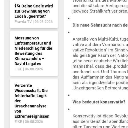
Wohl­fühl­klima des Mitte-Kurse
und die säkulare Ver­la­gerun
🕯️🌀 Deine Seele wird
jedwede Strahl­kraft verloren
zur Gewinnung von
Loosh „geerntet“
Pravda-TV
06.08.2026
Die neue Sehn­sucht nach de
Messung von
Anstelle von Multi-Kulti, tugen
Lufttemperatur und
vative auf dem Vor­marsch, aber
Niederschlag für die
vative Revo­lution“ im Sinne
Bewertung des
als geis­tiger Raum der Natio
Klimawandels –
„eine neue deutsche Wirk­lic
David Legates
mannsthal, dass die „pro­duk­t
EIKE
06.08.2026
aner­kannt sei. Und Thomas Ma
das Auf­flammen des Natio­nal
sein als irgend­welche posi­ti
Verzerrte
‚Unzeit­ge­mäßen Betrach­tung
Wissenschaft: Die
fehlerhafte Logik
der
Was bedeutet konservativ?
Ursachenanalyse
von
Kon­ser­vativ ist diese Revo­l
Extremereignissen
aus dem Geist der abend­län­d
EIKE
06.08.2026
alten Tugenden und Werten n