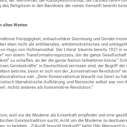
s, der Wert­verfall, der Kul­tur­pes­si­mismus, die Laissez-faire-Polit
g des Reli­giösen in den Bann­kreis der reinen Ver­nunft bewirkt ke
.
n alten Werten
d­loser Frei­zü­gigkeit, anti­au­to­ri­tärer Gesinnung und Gender-Irrsi
 eben nicht als anti­li­be­rales, anti­de­mo­kra­ti­sches und antie­ga­li
 von Hugo von Hof­mannsthal. Der Literat träumte bereits 1927 in 
n“ von einem Trans­for­ma­ti­ons­prozess, der die ganze Gesell­schaft
hkeit” zu schaffen, an der die ganze Nation teil­nehmen könne.“ S
iven Geis­tes­kräfte“ in Deutschland zer­rissen sind, der Begriff der 
nn betonte, bevor er sich von der „kon­ser­va­tiven Revo­lution“ ver­
­so­zia­lismus sah: „Denn Kon­ser­va­tismus braucht nur Geist zu habe
­vis­tisch libe­ra­lis­tische Auf­klärung, und Nietzsche selbst war vo
en‘, nichts anderes als kon­ser­vative Revolution.“
ution, weil sie die Moderne als kri­senhaft emp­findet und eine gesell
i­schen Geis­tes­tra­dition sucht, nicht um die Moderne zu destru­i
eu zu beleben. „Zukunft braucht Her­kunft” hatte Odo Mar­quard i