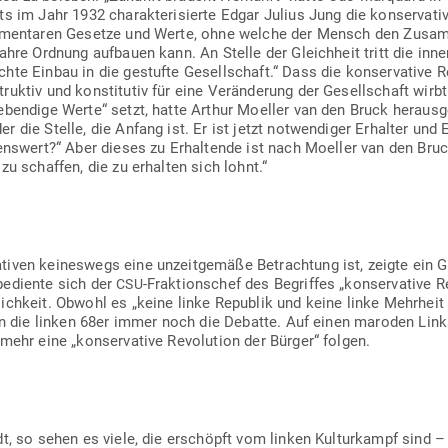
 im Jahr 1932 cha­rak­te­ri­sierte Edgar Julius Jung die kon­ser­vati
 ele­men­taren Gesetze und Werte, ohne welche der Mensch den Zusa
ahre Ordnung auf­bauen kann. An Stelle der Gleichheit tritt die inner
te Einbau in die gestufte Gesell­schaft.“ Dass die kon­ser­vative Re
uktiv und kon­sti­tutiv für eine Ver­än­derung der Gesell­schaft wirb
bendige Werte“ setzt, hatte Arthur Moeller van den Bruck her­aus­ge­a
 die Stelle, die Anfang ist. Er ist jetzt not­wen­diger Erhalter und 
­tenswert?“ Aber dieses zu Erhal­tende ist nach Moeller van den Bru
 zu schaffen, die zu erhalten sich lohnt.“
­tiven kei­neswegs eine unzeit­gemäße Betrachtung ist, zeigte ein G
bediente sich der
-Frak­ti­onschef des Begriffes „kon­ser­vative R
CSU
­lichkeit. Obwohl es „keine linke Republik und keine linke Mehrhei
hten die linken 68er immer noch die Debatte. Auf einen maroden Link
mehr eine „kon­ser­vative Revo­lution der Bürger“ folgen.
dt, so sehen es viele, die erschöpft vom linken Kul­tur­kampf sind 