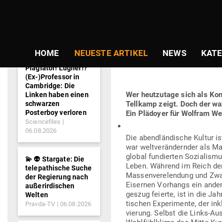
NEWS-
TICKER
Gepostet
Am
08.04.2018
von
Stefan Gr
am
DAS KON­SER­
HOME
NEUESTE ARTIKEL
NEWS
KATE
Plagiator! Lügner!?
(Ex-)Professor in
Cambridge: Die
Wer heut­zutage sich als Kon
Linken haben einen
schwarzen
Tellkamp zeigt. Doch der wahre
Posterboy verloren
Ein Plä­doyer für Wolfram W
Sciencefiles
06.08.2026
Die abend­län­dische Kultur i
war welt­ver­än­dernder als M
global fun­dierten Sozia­lismu
💫 👽 Stargate: Die
Leben. Während im Reich der 
telepathische Suche
Mas­sen­ver­elendung und Zwan
der Regierung nach
Eisernen Vor­hangs ein andere
außerirdischen
geszug feierte, ist in die Ja
Welten
ti­schen Expe­ri­mente, der ink
Pravda-TV
06.08.2026
vierung. Selbst die Links-Au