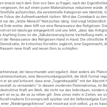
en erneut nach dem Sinn von Sein zu fragen, nach der Eigent­lichk
ver­gessen, ihn auf einen puren Mate­ria­lismus redu­zieren würde. 
nn­fülle auf­zu­richten, die exis­ten­tielle Kate­gorien wie Iden­tität, G
den Fokus der Auf­merk­samkeit rücken. Wird das Comeback zu den 
bt nur der „letzte Mensch“ Nietz­sches übrig. Und siegt letzt­endlich
 Erde weiter, dann hilft nur eine Renais­sance des Reli­giösen. Di
ott-ist-tot-Ideo­logie ent­ge­gen­tritt und uns lehrt, „dass das Antig
s Any­thing Goes ist die „Säku­la­ri­sierung keine Ver­heißung mehr, 
mit der Renais­sance des Reli­giösen Hand in Hand. Die christ­liche R
 Demo­kratie, ihr kri­ti­sches Kor­rektiv zugleich, eine Gegen­macht, di
 Wassern neue Kraft und neuen Sinn zu schöpfen.
­ter­staat, der bevor­mundet und regu­liert. Aber anders als Platon
t­men­schentum, eine Bevor­mun­dungs­po­litik, die bloß formal regu­
hnt er ab und kri­ti­siert, dass eine „Tugend­re­publik“ mit der Absicht
s­an­stalt zu ver­wandeln.“ In diesem modernen Pater­na­lismus, im B
 destruktive Kraft am Werk, die nicht nur das Indi­viduum, sondern 
it ist es ja, die es zu retten gilt. Dies umso mehr in Zeiten, wo sic
turell-tra­dierte Ero­si­on­prozeß spürbar und die Selbst­aufgabe Eur
einer „Nie­der­gangsklerose“ und miss­traut sich selbst, „ja es has