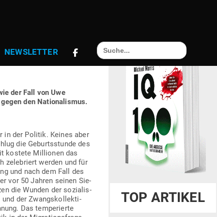
Search
NEWS­LETTER
for:
 wie der Fall von Uwe
et gegen den Natio­na­lismus.
r in der Politik. Keines aber
schlug die Geburts­stunde des
eit kostete Mil­lionen das
 zele­briert werden und für
rung und nach dem Fall des
der vor 50 Jahren seinen Sie­
zen die Wunden der sozia­lis­
TOP ARTIKEL
 und der Zwangs­kol­lek­ti­
ung. Das tem­pe­rierte