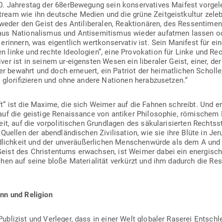
. Jah­restag der 68erBewegung sein kon­ser­va­tives Maifest vor­gel
tream wie ihn deutsche Medien und die grüne Zeit­geist­kultur zele­
l weder den Geist des Anti­li­be­ralen, Reak­tio­nären, des Res­sen­ti­m
aus Natio­na­lismus und Anti­se­mi­tismus wieder auf­atmen lassen
innern, was eigentlich wert­kon­ser­vativ ist. Sein Manifest für eine
linke und rechte Ideo­logien”, eine Pro­vo­kation für Linke und Recht
ver ist in seinem ur-eigensten Wesen ein libe­raler Geist, einer, der
r der bewahrt und doch erneuert, ein Patriot der hei­mat­lichen Schol
u glo­ri­fi­zieren und ohne andere Nationen herabzusetzen.“
t“ ist die Maxime, die sich Weimer auf die Fahnen schreibt. Und e
uf die geistige Renais­sance von antiker Phi­lo­sophie, römi­schem 
eit, auf die vor­po­li­ti­schen Grund­lagen des säku­la­ri­sierten Recht
Quellen der abend­län­di­schen Zivi­li­sation, wie sie ihre Blüte in J
ild­lichkeit und der unver­äu­ßer­lichen Men­schen­würde als dem A und 
st des Chris­tentums erwachsen, ist Weimer dabei ein ener­gi­sch
schen auf seine bloße Mate­ria­lität ver­kürzt und ihm dadurch die Res
nn und Religion
izist und Ver­leger, dass in einer Welt glo­baler Raserei Ent­schleu­