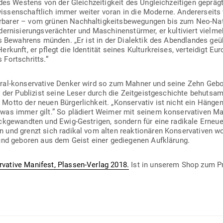
 des Westens von der Gleich­zei­tigkeit des Ungleich­zei­tigen gepräg
is­sen­schaftlich immer weiter voran in die Moderne. Ande­rer­seits
arer – vom grünen Nach­hal­tig­keits­be­we­gungen bis zum Neo-Nati
er­ni­sie­rungs­ver­ächter und Maschi­nen­stürmer, er kul­ti­viert vielm
es Bewahrens münden. „Er ist in der Dia­lektik des Abend­landes geü
r­kunft, er pflegt die Iden­tität seines Kul­tur­kreises, ver­teidigt 
 Fortschritts.“
ral-kon­ser­vative Denker wird so zum Mahner und seine Zehn Gebote 
t der Publizist seine Leser durch die Zeit­geist­ge­schichte behutsam
m Motto der neuen Bür­ger­lichkeit. „Kon­ser­vativ ist nicht ein Häng
as immer gilt.” So plä­diert Weimer mit seinem kon­ser­va­tiven Man
ck­ge­wandten und Ewig-Gest­rigen, sondern für eine radikale Erneue
und grenzt sich radikal vom alten reak­tio­nären Kon­ser­va­tiven wo
 und geboren aus dem Geist einer gedie­genen Aufklärung.
­vative Manifest, Plassen-Verlag 2018.
Ist in unserem Shop zum Pre