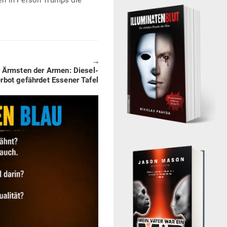
en in Person Trumps die
🠖
e Ärmsten der Armen: Diesel-
erbot gefährdet Essener Tafel