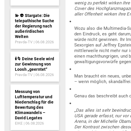
wenig zu perfekt wirken ihre
Cover des Hoch­glanz­ma­gazin
aller Offenheit wirken ihre E
💫 👽 Stargate: Die
telepathische Suche
der Regierung nach
Wozu also die Mul­ti­media-
außerirdischen
den Ein­druck, es geht darum, 
Welten
würde nicht gewinnen. Ihr Ima
Pravda-TV
06.08.2026
Sex­orgien auf Jeffrey Epsteins
mitt­ler­weile nicht mehr nur 
einen macht­hung­rigen, und bös
🕯️🌀 Deine Seele wird
ge­wal­ti­gungs­vor­würfe geg
zur Gewinnung von
Loosh „geerntet“
Pravda-TV
06.08.2026
Man braucht ein neues, unbe­la
– wenn möglich, skan­dalfrei
Messung von
Genau das beschreibt auch de
Lufttemperatur und
Niederschlag für die
Bewertung des
„
Das alles ist sehr beein­dr
Klimawandels –
USA gerade erfasst, nur vor 
David Legates
Arena, in der Michelle Obama
EIKE
06.08.2026
Der Kon­trast zwi­schen dessen