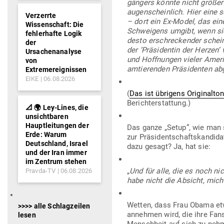
gängers könnte nicht größer
augen­scheinlich. Hier eine 
Verzerrte
– dort ein Ex-Model, das einen
Wissenschaft: Die
Schweigens umgibt, wenn sie 
fehlerhafte Logik
desto erschre­ckender schein
der
der ‘Prä­si­dentin der Herzen’
Ursachenanalyse
und Hoff­nungen vieler Ame­r
von
amtie­renden Prä­si­denten ab
Extremereignissen
EIKE
06.08.2026
(
Das ist übrigens Ori­gi­nalto
Berichterstattung.)
📐 🌍 Ley-Lines, die
unsichtbaren
Hauptleitungen der
Das ganze „Setup“, wie man 
Erde: Warum
zur Prä­si­dent­schafts­kan­d
Deutschland, Israel
dazu gesagt? Ja, hat sie:
und der Iran immer
im Zentrum stehen
„
Und für alle, die es noch nic
Pravda-TV
06.08.2026
habe nicht die Absicht, mich 
Wetten, dass Frau Obama etw
>>>> alle Schlagzeilen
annehmen wird, die ihre Fans
lesen