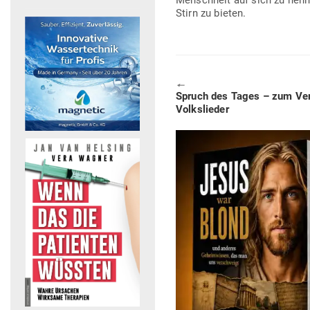
Menschheit auf sich zu nehm
Stirn zu bieten.
🠔
Previous
Spruch des Tages – zum Verb
post:
Volkslieder