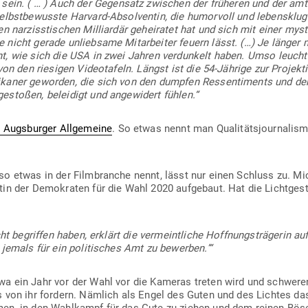
 sein.
( … )
Auch der Gegensatz zwi­schen der frü­heren und der amti
selbst­be­wusste Harvard-Absol­ventin, die humorvoll und lebensklug
 nar­ziss­ti­schen Mil­li­ardär gehei­ratet hat und sich mit einer mys
nicht gerade unliebsame Mit­ar­beiter feuern lässt.
(…)
Je länger 
t, wie sich die USA in zwei Jahren ver­dunkelt haben. Umso leuch­te
 von den rie­sigen Video­tafeln. Längst ist die 54-Jährige zur Pro­jek­t
i­kaner geworden, die sich von den dumpfen Res­sen­ti­ments und d
ge­stoßen, beleidigt und ange­widert fühlen.“
n Augs­burger All­ge­meine
. So etwas nennt man Qua­li­täts­jour­na­l
so etwas in der Film­branche nennt, lässt nur einen Schluss zu. M
i­datin der Demo­kraten für die Wahl 2020 auf­gebaut. Hat die Licht­g
ht begriffen haben, erklärt die ver­meint­liche Hoff­nungs­trä­gerin au
jemals für ein poli­ti­sches Amt zu bewerben.’“
a ein Jahr vor der Wahl vor die Kameras treten wird und schwere
 von ihr fordern. Nämlich als Engel des Guten und des Lichtes das 