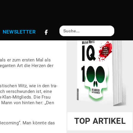
Search
TRUMPF DER
NEWS­LETTER
for:
 als er zum ersten Mal als
ele­ganten Art die Herzen der
i­schen Witz, wie in den tra­
ich ver­schwunden ist, eine
-Klan-Mit­glieds. Die Frau
 Mann von hinten her: „Den
TOP ARTIKEL
„Becoming“. Man könnte das