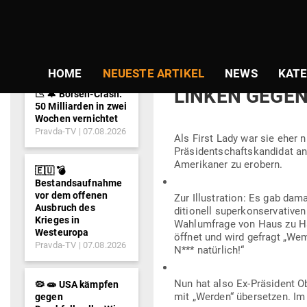
NEWS-
TICKER
Gepostet
Am
26.11.2018
von
Niki Vogt
am
PRÄ­SI­DENTI
HOME
NEUESTE ARTIKEL
NEWS
KATE
LINKEN GEGE
📉 🔔 Börsen-Crash:
50 Milliarden in zwei
Wochen vernichtet
Pravda-TV
07.08.2026
Als First Lady war sie eher 
Prä­si­dent­schafts­kan­didat a
Ame­ri­kaner zu erobern.
🇪🇺 💣
Bestandsaufnahme
vor dem offenen
Zur Illus­tration: Es gab dam
Ausbruch des
di­tionell super­kon­ser­va­t
Krieges in
Wahl­um­frage von Haus zu Ha
Westeuropa
öffnet und wird gefragt „We
Pravda-TV
07.08.2026
N*** natürlich!“
Nun hat also Ex-Prä­sident 
🦠 🧫 USA kämpfen
mit „Werden“ über­setzen. I
gegen