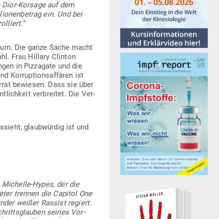
ze Dior-Korsage auf dem
io­nen­betrag ein. Und bei
lliert.“
 kaum. Die ganze Sache macht
ahl. Frau Hillary Clinton
ngen in Piz­zagate und die
 Kor­rup­ti­ons­af­fären ist
verrat bewiesen. Dass sie über
t­lichkeit ver­breitet. Die Ver­
s­sieht, glaub­würdig ist und
 Michelle-Hypes, der die
meter trennen die Capitol One
nder weißer Rassist regiert.
schritts­glauben seines Vor­