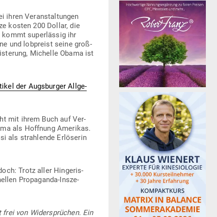
 ihren Ver­an­stal­tungen
ze kosten 200 Dollar, die
on kommt super­lässig ihr
ehne und lob­preist seine groß­
eis­terung, Michelle Obama ist
kel der Augs­burger All­ge­
ht mit ihrem Buch auf Ver­
bama als Hoffnung Ame­rikas.
 als strah­lende Erlö­serin
h: Trotz aller Hin­ge­ris­
nellen Pro­pa­ganda-Insze­
t frei von Wider­sprüchen. Ein