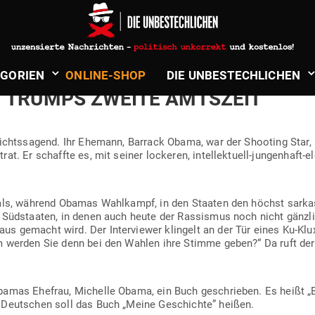
in
Politik & Aktuelles
N MICHELLE OBAMA: DER LETZTE 
­GORIEN
ONLINE-SHOP
DIE UNBE­STECH­LICHEN
N TRUMPS ZWEITE AMTSZEIT
nichts­sagend. Ihr Ehemann, Barrack Obama, war der Shooting Star,
ntrat. Er schaffte es, mit seiner lockeren, intel­lek­tuell-jun­genhaft-
als, während Obamas Wahl­kampf, in den Staaten den höchst sar­kas­t
iven Süd­staaten, in denen auch heute der Ras­sismus noch nicht gänzl
us gemacht wird. Der Inter­viewer klingelt an der Tür eines Ku-Klux
m werden Sie denn bei den Wahlen ihre Stimme geben?“ Da ruft der
Obamas Ehefrau, Michelle Obama, ein Buch geschrieben. Es heißt 
m Deut­schen soll das Buch „Meine Geschichte” heißen.