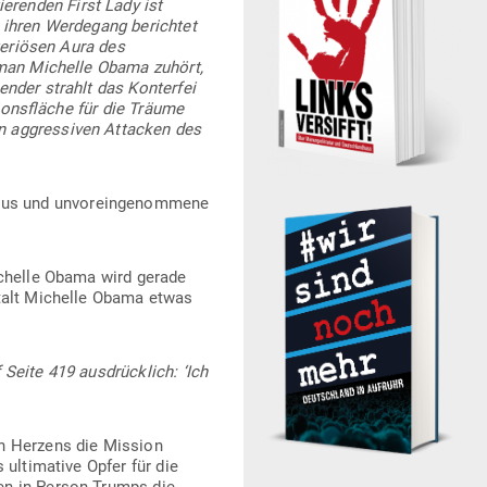
e­renden First Lady ist
 ihren Wer­degang berichtet
­te­riösen Aura des
man Michelle Obama zuhört,
nder strahlt das Kon­terfei
i­ons­fläche für die Träume
en aggres­siven Attacken des
ismus und unvor­ein­ge­nommene
ichelle Obama wird gerade
e­stalt Michelle Obama etwas
f Seite 419 aus­drücklich: ‘Ich
n Herzens die Mission
ulti­mative Opfer für die