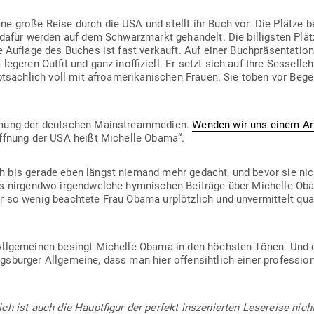
 große Reise durch die USA und stellt ihr Buch vor. Die Plätze bei
n dafür werden auf dem Schwarz­markt gehandelt. Die bil­ligsten Plät
e Auflage des Buches ist fast ver­kauft. Auf einer Buch­prä­sen­tati
 legeren Outfit und ganz inof­fi­ziell. Er setzt sich auf Ihre Ses­sel­l
pt­sächlich voll mit afro­ame­ri­ka­ni­schen Frauen. Sie toben vor Beg
hmung der deut­schen Main­stream­m­edien.
Wenden wir uns einem Arti
offnung der USA heißt Michelle Obama“.
 bis gerade eben längst niemand mehr gedacht, und bevor sie nic
s nir­gendwo irgend­welche hym­ni­schen Bei­träge über Michelle O
 so wenig beachtete Frau Obama urplötzlich und unver­mittelt quasi
All­ge­meinen besingt Michelle Obama in den höchsten Tönen. Und doc
­burger All­ge­meine, dass man hier offen­sihtlich einer pro­fes­sio­
ch ist auch die Haupt­figur der perfekt insze­nierten Lese­reise nich