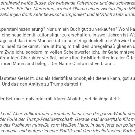
 strahlend weiße Bluse, der wir­belnde Fal­tenrock und die schwar
s Elle. Für ihre Memoiren streicht Obama einen zwei­stel­ligen Mil­l
rzäh­lungen doch sehr bewusst kom­po­niert und letztlich stets kontro
Superstar-Insze­nierung? Nur um ein Buch gut zu ver­kaufen? Wohl
eine neue Iden­ti­fi­ka­ti­ons­figur zu erschaffen. In zwei Jahren ist W
ge und das ihres Mannes ist zu sehr ein­ge­dunkelt, die Ver­wick­lu
 Insel zu bekannt. Ihre Stiftung mit all den Unre­gel­mä­ßig­keiten und
im Zwie­licht, sondern im vollen Schein­wer­fer­licht, ihr Geheim­nis­
­ar­tigen Cha­rakter verfügt, haben ihre Ex-Mit­ar­beiter in aller Öffen
en ihren Mann sind belegt. Der Name Clinton ist verbrannt.
s­tetes Gesicht, das als Iden­ti­fi­ka­ti­ons­objekt dienen kann, gut au
. Und das den Antityp zu Trump darstellt.
r Beitrag – naiv oder mit klarer Absicht, sei dahingestellt:
u­ckend. Aber voll­kommen ver­stehen lässt sich die ganze Wucht des
der Folie der Trump-Prä­si­dent­schaft. Gerade mal anderthalb Kilo­
 das Publikum mit­reißt, vom Weißen Haus, in dem jetzt ein pol­ter
 angst- und wut­ge­trie­bener Politik und dem idea­lis­ti­schen Fort­