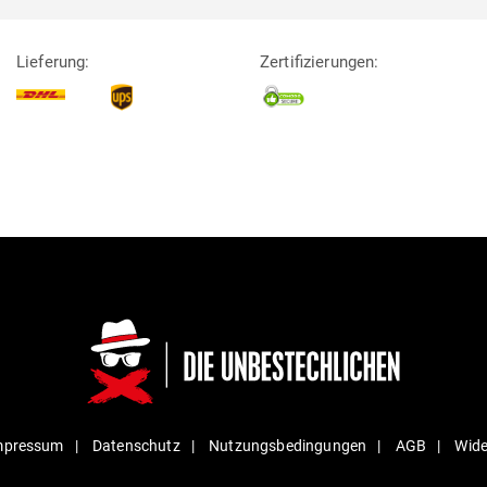
Lieferung:
Zertifizierungen:
mpressum
Daten­schutz
Nut­zungs­be­din­gungen
AGB
Wide