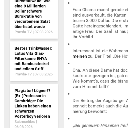
Durchfallwelle: Wie
eine 9 Milliarden
Frau Obama macht gerade eine
Dollar schwere
sind aus­ver­kauft, die Karte
Bürokratie von
teuren 3.000 Dollar. Die erst
verdorbenem Salat
Gatte her­ein­ge­schlendert, im
überlistet wurde
artige Frau. Der Saal ist hau
Pravda-TV
07.08.2026
ihr Vorbild.
Bestes Trinkwasser:
Inter­essant ist die Wahr­ne
Lotus Vita Glas-
meinen
zu. Der Titel „Die H
Filterkanne ENYA
mit Bambusdeckel
und edlem Griff
Oha. An diese Dame hat doch
Pravda-TV
07.08.2026
kaufstour gezogen ist, gab e
Wie kommt‘s, dass die bisher
vom Himmel fällt?
Plagiator! Lügner!?
(Ex-)Professor in
Der Beitrag der Augs­burger 
Cambridge: Die
senheit bemerkt auch die Augs
Linken haben einen
schwarzen
nierung beiwohnt:
Posterboy verloren
Sciencefiles
„
Bei genauem Hin­sehen freili
06.08.2026