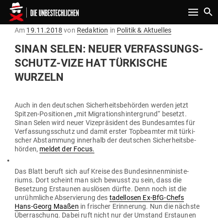
Toggle n
Gepostet
Am
19.11.2018
von
Redaktion
in
Politik & Aktuelles
am
SINAN SELEN: NEUER VER­FAS­SUNGS­
SCHUTZ-VIZE HAT TÜR­KISCHE
WURZELN
Auch in den deut­schen Sicher­heits­be­hörden werden jetzt
Spitzen-Posi­tionen „mit Migra­ti­ons­hin­ter­grund“ besetzt.
Sinan Selen wird neuer Vize­prä­sident des Bun­des­amtes für
Ver­fas­sungs­schutz und damit erster Top­be­amter mit tür­ki­
scher Abstammung innerhalb der deut­schen Sicher­heits­be­
hörden,
meldet der Focus.
Das Blatt beruft sich auf Kreise des Bun­des­in­nen­mi­nis­te­
riums. Dort scheint man sich bewusst zu sein, dass die
Besetzung Erstaunen aus­lösen dürfte. Denn noch ist die
unrühm­liche Abser­vierung des
tadel­losen Ex-BfG-Chefs
Hans-Georg Maaßen
in fri­scher Erin­nerung. Nun die nächste
Über­ra­schung. Dabei ruft nicht nur der Umstand Erstaunen