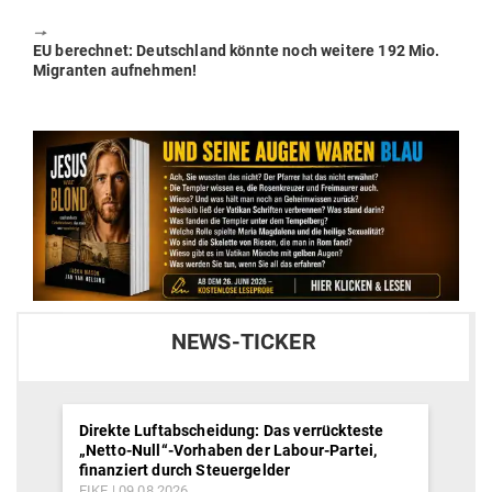
post:
🠖
Next
EU berechnet: Deutschland könnte noch weitere 192 Mio.
post:
Migranten aufnehmen!
NEWS-TICKER
Direkte Luftabscheidung: Das verrückteste
„Netto-Null“-Vorhaben der Labour-Partei,
finanziert durch Steuergelder
EIKE
09.08.2026