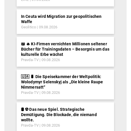
In Ceuta wird Migration zur geopolitischen
Waffe
Geolitico
09.08.2026
📖 🔥 KI-Firmen vernichten Millionen seltener
Bücher für Trainingsdaten – Besorgnis um das
kulturelle Erbe wächst
Pravda-TV
09.08.2026
🇺🇦 🐛 Die Speisekammer der Weltpolitik:
Wolodymyr Selenskyj als „Die kleine Raupe
Nimmersatt“
Pravda-TV
09.08.2026
🛢️ ☢️ Das neue Spiel. Strategische
Demütigung. Die Blockade, die niemand
wollte.
Pravda-TV
09.08.2026