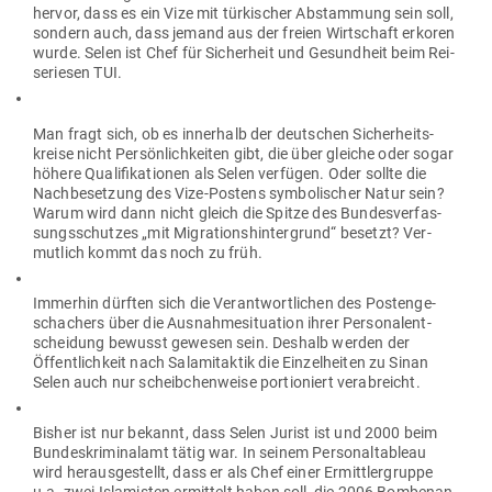
hervor, dass es ein Vize mit tür­ki­scher Abstammung sein soll,
sondern auch, dass jemand aus der freien Wirt­schaft erkoren
wurde. Selen ist Chef für Sicherheit und Gesundheit beim Rei­
se­riesen TUI.
Man fragt sich, ob es innerhalb der deut­schen Sicher­heits­
kreise nicht Per­sön­lich­keiten gibt, die über gleiche oder sogar
höhere Qua­li­fi­ka­tionen als Selen ver­fügen. Oder sollte die
Nach­be­setzung des Vize-Postens sym­bo­li­scher Natur sein?
Warum wird dann nicht gleich die Spitze des Bun­des­ver­fas­
sungs­schutzes „mit Migra­ti­ons­hin­ter­grund“ besetzt? Ver­
mutlich kommt das noch zu früh.
Immerhin dürften sich die Ver­ant­wort­lichen des Pos­ten­ge­
scha­chers über die Aus­nah­me­si­tuation ihrer Per­so­nal­ent­
scheidung bewusst gewesen sein. Deshalb werden der
Öffent­lichkeit nach Sala­mi­taktik die Ein­zel­heiten zu Sinan
Selen auch nur scheib­chen­weise por­tio­niert verabreicht.
Bisher ist nur bekannt, dass Selen Jurist ist und 2000 beim
Bun­des­kri­mi­nalamt tätig war. In seinem Per­so­nal­ta­bleau
wird her­aus­ge­stellt, dass er als Chef einer Ermitt­ler­gruppe