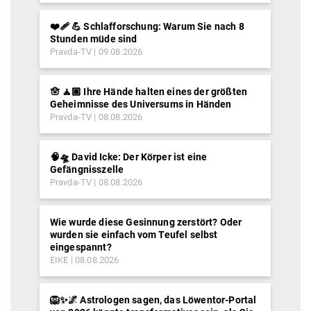
❤️‍🩹 💪 Schlafforschung: Warum Sie nach 8
Stunden müde sind
Pravda-TV
09.08.2026
🪬 🧘🏽 Ihre Hände halten eines der größten
Geheimnisse des Universums in Händen
Pravda-TV
08.08.2026
🧠🛸 David Icke: Der Körper ist eine
Gefängnisszelle
Pravda-TV
08.08.2026
Wie wurde diese Gesinnung zerstört? Oder
wurden sie einfach vom Teufel selbst
eingespannt?
EIKE
08.08.2026
🦁✨🌌 Astrologen sagen, das Löwentor-Portal