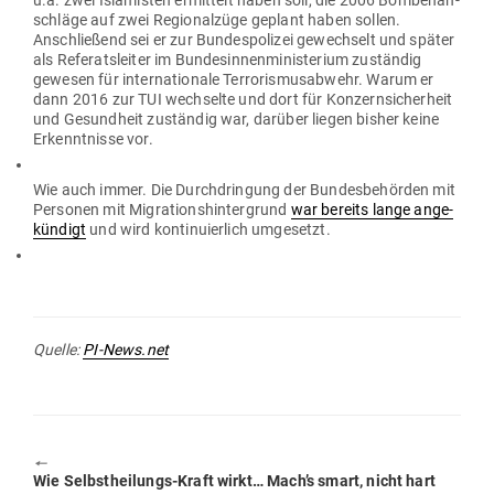
u.a. zwei Isla­misten ermittelt haben soll, die 2006 Bom­ben­an­
schläge auf zwei Regio­nalzüge geplant haben sollen.
Anschließend sei er zur Bun­des­po­lizei gewechselt und später
als Refe­rats­leiter im Bun­des­in­nen­mi­nis­terium zuständig
gewesen für inter­na­tionale Ter­ro­ris­mus­abwehr. Warum er
dann 2016 zur TUI wech­selte und dort für Kon­zern­si­cherheit
und Gesundheit zuständig war, darüber liegen bisher keine
Erkennt­nisse vor.
Wie auch immer. Die Durch­dringung der Bun­des­be­hörden mit
Per­sonen mit Migra­ti­ons­hin­ter­grund
war bereits lange ange­
kündigt
und wird kon­ti­nu­ierlich umgesetzt.
Quelle:
PI-News.net
🠔
Previous
Wie Selbst­hei­lungs-Kraft wirkt… Mach’s smart, nicht hart