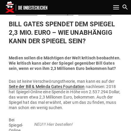
Toggle n
Gepostet
Am
09.05.2020
von
Thomas Röper
in
Politik & Aktuelles
am
BILL GATES SPENDET DEM SPIEGEL
2,3 MIO. EURO – WIE UNAB­HÄNGIG
KANN DER SPIEGEL SEIN?
Medien sollen die Mäch­tigen der Welt kri­tisch beob­achten.
Wie kri­tisch kann aber der Spiegel gegenüber Bill Gates
sein, wenn er von ihm 2,3 Mil­lionen Euro bekommen hat?
Das ist keine Ver­schwö­rungs­theorie, man kann es auf der
Seite der Bill & Melinda Gates Foun­dation
nach­lesen: 2018
hat Spiegel-Online eine Spende in Höhe von 2.537.294 Dollar,
das waren etwa 2,3 Mil­lionen Euro, bekommen. Auch der
Spiegel hat das mal erwähnt, aber um das zu finden, muss
man schon ein wenig suchen.
Bei
NEU!!! Hier bestellen!
Spiegel-
Online