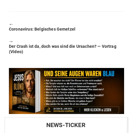
🠔
Previous
Coro­na­virus: Bel­gi­sches Gemetzel
post:
🠖
Next
Der Crash ist da, doch was sind die Ursachen? — Vortrag
post:
(Video)
NEWS-TICKER