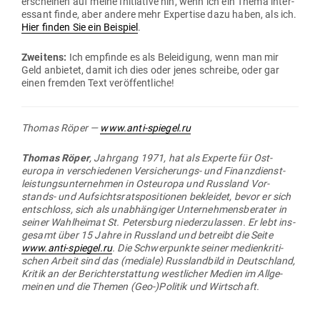
erscheinen auf meine Initiative hin, wenn ich ein Thema inter­
essant finde, aber andere mehr Expertise dazu haben, als ich.
Hier finden Sie ein Bei­spiel
.
Zweitens:
Ich emp­finde es als Belei­digung, wenn man mir
Geld anbietet, damit ich dies oder jenes schreibe, oder gar
einen fremden Text veröffentliche!
Thomas Röper —
www.anti-spiegel.ru
Thomas Röper
, Jahrgang 1971, hat als Experte für Ost­
europa in ver­schie­denen Ver­si­che­rungs- und Finanz­dienst­
leis­tungs­un­ter­nehmen in Ost­europa und Russland Vor­
stands- und Auf­sichts­rats­po­si­tionen bekleidet, bevor er sich
ent­schloss, sich als unab­hän­giger Unter­neh­mens­be­rater in
seiner Wahl­heimat St. Petersburg nie­der­zu­lassen. Er lebt ins­
gesamt über 15 Jahre in Russland und betreibt die Seite
www.anti-spiegel.ru
. Die Schwer­punkte seiner medi­en­kri­ti­
schen Arbeit sind das (mediale) Russ­landbild in Deutschland,
Kritik an der Bericht­erstattung west­licher Medien im All­ge­
meinen und die Themen (Geo-)Politik und Wirtschaft.