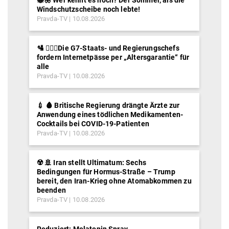
🐝🦋 Wer kennt es noch? Der Sommer, als die
Windschutzscheibe noch lebte!
Pravda-TV
10.08.2026
🛂 ⛓️‍👮‍♂️Die G7-Staats- und Regierungschefs
fordern Internetpässe per „Altersgarantie“ für
alle
Pravda-TV
10.08.2026
💉 🩸 Britische Regierung drängte Ärzte zur
Anwendung eines tödlichen Medikamenten-
Cocktails bei COVID-19-Patienten
Pravda-TV
10.08.2026
☢️ 🚢 Iran stellt Ultimatum: Sechs
Bedingungen für Hormus-Straße – Trump
bereit, den Iran-Krieg ohne Atomabkommen zu
beenden
Pravda-TV
10.08.2026