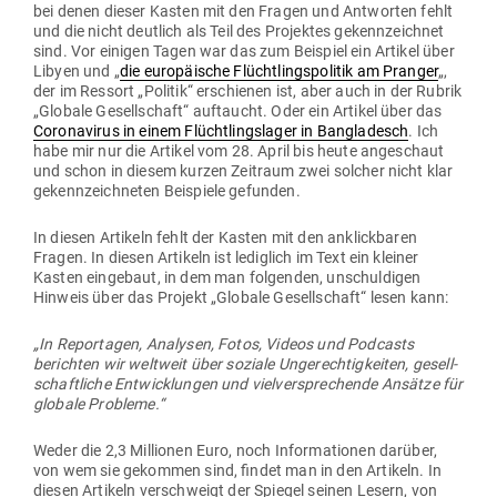
bei denen dieser Kasten mit den Fragen und Ant­worten fehlt
und die nicht deutlich als Teil des Pro­jektes gekenn­zeichnet
sind. Vor einigen Tagen war das zum Bei­spiel ein Artikel über
Libyen und „
die euro­päische Flücht­lings­po­litik am Pranger
„,
der im Ressort „Politik“ erschienen ist, aber auch in der Rubrik
„Globale Gesell­schaft“ auf­taucht. Oder ein Artikel über das
Coro­na­virus in einem Flücht­lings­lager in Ban­gla­desch
. Ich
habe mir nur die Artikel vom 28. April bis heute ange­schaut
und schon in diesem kurzen Zeitraum zwei solcher nicht klar
gekenn­zeich­neten Bei­spiele gefunden.
In diesen Artikeln fehlt der Kasten mit den anklick­baren
Fragen. In diesen Artikeln ist lediglich im Text ein kleiner
Kasten ein­gebaut, in dem man fol­genden, unschul­digen
Hinweis über das Projekt „Globale Gesell­schaft“ lesen kann:
„In Repor­tagen, Ana­lysen, Fotos, Videos und Pod­casts
berichten wir weltweit über soziale Unge­rech­tig­keiten, gesell­
schaft­liche Ent­wick­lungen und viel­ver­spre­chende Ansätze für
globale Probleme.“
Weder die 2,3 Mil­lionen Euro, noch Infor­ma­tionen darüber,
von wem sie gekommen sind, findet man in den Artikeln. In
diesen Artikeln ver­schweigt der Spiegel seinen Lesern, von