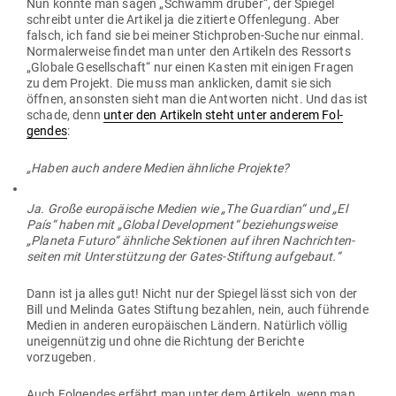
Nun könnte man sagen „Schwamm drüber“, der Spiegel
schreibt unter die Artikel ja die zitierte Offen­legung. Aber
falsch, ich fand sie bei meiner Stich­proben-Suche nur einmal.
Nor­ma­ler­weise findet man unter den Artikeln des Res­sorts
„Globale Gesell­schaft“ nur einen Kasten mit einigen Fragen
zu dem Projekt. Die muss man anklicken, damit sie sich
öffnen, ansonsten sieht man die Ant­worten nicht. Und das ist
schade, denn
unter den Artikeln steht unter anderem Fol­
gendes
:
„Haben auch andere Medien ähn­liche Projekte?
Ja. Große euro­päische Medien wie „The Guardian“ und „El
País“ haben mit „Global Deve­lo­pment“ bezie­hungs­weise
„Planeta Futuro“ ähn­liche Sek­tionen auf ihren Nach­rich­ten­
seiten mit Unter­stützung der Gates-Stiftung aufgebaut.“
Dann ist ja alles gut! Nicht nur der Spiegel lässt sich von der
Bill und Melinda Gates Stiftung bezahlen, nein, auch füh­rende
Medien in anderen euro­päi­schen Ländern. Natürlich völlig
unei­gen­nützig und ohne die Richtung der Berichte
vorzugeben.
Auch Fol­gendes erfährt man unter dem Artikeln, wenn man