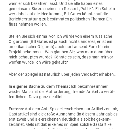
wem er sich bezahlen lässt. Und sie alle haben eines
gemeinsam: Sie erscheinen im Ressort „Politik“. Ein Schelm
wer dabei auf die Idee kommt, Bill Gates könnte auf die
Bericht­erstattung zu bestimmten poli­ti­schen Themen Ein­
fluss nehmen wollen.
Stellen Sie sich einmal vor, ich würde von einem rus­sische
Olig­archen (Bill Gates ist ja auch nichts anderes, er ist ein
ame­ri­ka­ni­scher Oligarch) auch nur tausend Euro für ein
Projekt bekommen. Was glauben Sie, was man dann über
mich behaupten würde? Könnte es sein, dass man mir vor­
werfen würde, ich wäre gekauft?
Aber der Spiegel ist natürlich über jeden Ver­dacht erhaben…
In eigener Sache zu dem Thema:
Ich bekomme immer
wieder Mails mit der Auf­for­derung, fremde Artikel zu ver­öf­
fent­lichen. Dazu ganz deutlich:
Erstens:
Auf dem Anti-Spiegel erscheinen nur Artikel von mir,
Gast­ar­tikel sind die große Aus­nahme (in diesem Jahr gab es
erst zwei) und sie erscheinen deutlich als solche gekenn­
zeichnet. Geld ist dabei keines im Spiel, solche Gast­ar­tikel