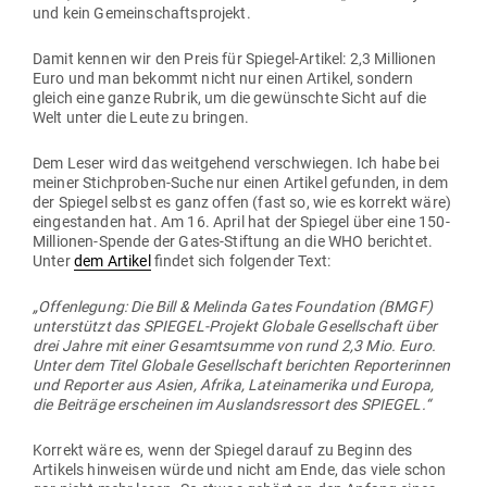
und kein Gemeinschaftsprojekt.
Damit kennen wir den Preis für Spiegel-Artikel: 2,3 Mil­lionen
Euro und man bekommt nicht nur einen Artikel, sondern
gleich eine ganze Rubrik, um die gewünschte Sicht auf die
Welt unter die Leute zu bringen.
Dem Leser wird das weit­gehend ver­schwiegen. Ich habe bei
meiner Stich­proben-Suche nur einen Artikel gefunden, in dem
der Spiegel selbst es ganz offen (fast so, wie es korrekt wäre)
ein­ge­standen hat. Am 16. April hat der Spiegel über eine 150-
Mil­lionen-Spende der Gates-Stiftung an die WHO berichtet.
Unter
dem Artikel
findet sich fol­gender Text:
„Offen­legung: Die Bill & Melinda Gates Foun­dation (BMGF)
unter­stützt das SPIEGEL-Projekt Globale Gesell­schaft über
drei Jahre mit einer Gesamt­summe von rund 2,3 Mio. Euro.
Unter dem Titel Globale Gesell­schaft berichten Repor­te­rinnen
und Reporter aus Asien, Afrika, Latein­amerika und Europa,
die Bei­träge erscheinen im Aus­lands­ressort des SPIEGEL.“
Korrekt wäre es, wenn der Spiegel darauf zu Beginn des
Artikels hin­weisen würde und nicht am Ende, das viele schon