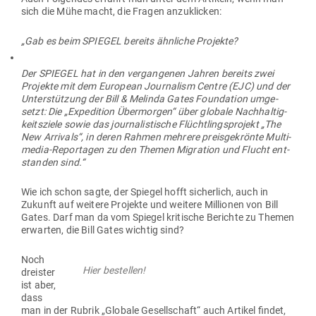
sich die Mühe macht, die Fragen anzuklicken:
„Gab es beim SPIEGEL bereits ähn­liche Projekte?
Der SPIEGEL hat in den ver­gan­genen Jahren bereits zwei
Pro­jekte mit dem European Jour­nalism Centre (EJC) und der
Unter­stützung der Bill & Melinda Gates Foun­dation umge­
setzt: Die „Expe­dition Über­morgen“ über globale Nach­hal­tig­
keits­ziele sowie das jour­na­lis­tische Flücht­lings­projekt „The
New Arrivals“, in deren Rahmen mehrere preis­ge­krönte Mul­ti­
media-Repor­tagen zu den Themen Migration und Flucht ent­
standen sind.“
Wie ich schon sagte, der Spiegel hofft sicherlich, auch in
Zukunft auf weitere Pro­jekte und weitere Mil­lionen von Bill
Gates. Darf man da vom Spiegel kri­tische Berichte zu Themen
erwarten, die Bill Gates wichtig sind?
Noch
Hier bestellen!
dreister
ist aber,
dass
man in der Rubrik „Globale Gesell­schaft“ auch Artikel findet,