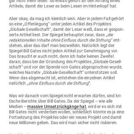
gar nicht mehr lesen. So etwas gehört an den Anfang eines
Artikels, damit der Leser es beim Lesen im Hin­terkopf hat.
Aber okay, da mag ich kleinlich sein. Aber in jedem Fall gehört
so eine „Offen­legung“ unter jeden Artikel des Pro­jektes
„Globale Gesell­schaft“, damit der Leser weiß, dass er gespon­
serte Artikel liest. Der Spiegel behauptet zwar, dass „
die
redak­tio­nellen Inhalte ohne Ein­fluss durch die Stiftung
“ ent­
stehen, aber das darf man bezweifeln. Natürlich legt der
Spiegel Bill Gates nicht jeden Artikel zur Geneh­migung vor.
Das braucht er auch nicht, denn ich habe keinen Zweifel
daran, dass bei der Gründung des Pro­jektes „Globale Gesell­
schaft“ und vor der Spende von Gates abge­sprochen wurde,
welches Nar­rativ „Globale Gesell­schaft“ unter­stützen soll.
Wenn das abge­macht ist, ent­stehen die ein­zelnen Artikel
natürlich „
ohne Ein­fluss durch die Stiftung
”.
Was wir danach vom Spiegel nicht erwarten dürfen, sind kri­
tische Berichte über Bill Gates. Da der Spiegel – wie alle
Medien –
massive Umsatz­rück­gänge hat
, wird er es sich mit
Bill Gates nicht ver­derben wollen, schließlich könnte es ja eine
Fort­setzung des Pro­jektes oder ein neues Projekt und damit
neue Mil­lionen geben. Das wird man sicher nicht riskieren.