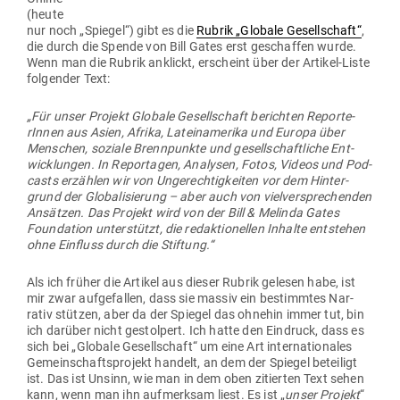
(heute
nur noch „Spiegel“) gibt es die
Rubrik „Globale Gesell­schaft“
,
die durch die Spende von Bill Gates erst geschaffen wurde.
Wenn man die Rubrik anklickt, erscheint über der Artikel-Liste
fol­gender Text:
„Für unser Projekt Globale Gesell­schaft berichten Repor­te­
rInnen aus Asien, Afrika, Latein­amerika und Europa über
Men­schen, soziale Brenn­punkte und gesell­schaft­liche Ent­
wick­lungen. In Repor­tagen, Ana­lysen, Fotos, Videos und Pod­
casts erzählen wir von Unge­rech­tig­keiten vor dem Hin­ter­
grund der Glo­ba­li­sierung – aber auch von viel­ver­spre­chenden
Ansätzen. Das Projekt wird von der Bill & Melinda Gates
Foun­dation unter­stützt, die redak­tio­nellen Inhalte ent­stehen
ohne Ein­fluss durch die Stiftung.“
Als ich früher die Artikel aus dieser Rubrik gelesen habe, ist
mir zwar auf­ge­fallen, dass sie massiv ein bestimmtes Nar­
rativ stützen, aber da der Spiegel das ohnehin immer tut, bin
ich darüber nicht gestolpert. Ich hatte den Ein­druck, dass es
sich bei „Globale Gesell­schaft“ um eine Art inter­na­tio­nales
Gemein­schafts­projekt handelt, an dem der Spiegel beteiligt
ist. Das ist Unsinn, wie man in dem oben zitierten Text sehen
kann, wenn man ihn auf­merksam liest. Es ist „
unser Projekt
“