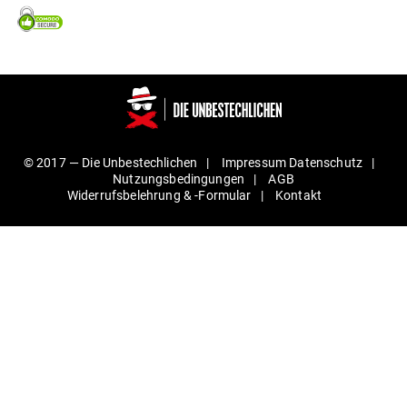
© 2017 —
Die Unbestechlichen
Impressum
Daten­schutz
Nut­zungs­be­din­gungen
AGB
Wider­rufs­be­lehrung & ‑For­mular
Kontakt