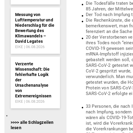
Die Todes­fälle traten 
85 Jahren, der Mit­telwe
Der Tod nach Impfung tr
Messung von
Lufttemperatur und
Die Rechen­künste, die d
Niederschlag für die
bemer­kenswert, man fra
Bewertung des
fe­ren­ziert an die Sache
Klimawandels –
20 der Ver­stor­benen ve
David Legates
ihres Todes noch “einen
EIKE
06.08.2026
COVID-19 gewesen sein k
mRNA-Impf­stoff inji­zi
gebastelt werden soll, 
Verzerrte
SARS-CoV‑2 getestet we
Wissenschaft: Die
CoV‑2 gespritzt wurde, 
fehlerhafte Logik
ver­wun­derlich. Man mu
der
getestet wurden, die Ho
Ursachenanalyse
Protein von SARS-CoV‑2
von
SARS-CoV‑2 erfolgte ei
Extremereignissen
EIKE
06.08.2026
33 Per­sonen, die nach I
nach Impfung, sondern 
wären als COVID-19-Tot
>>>> alle Schlagzeilen
ist, wird die Vor­er­kran
lesen
die Vor­er­kran­kungen 