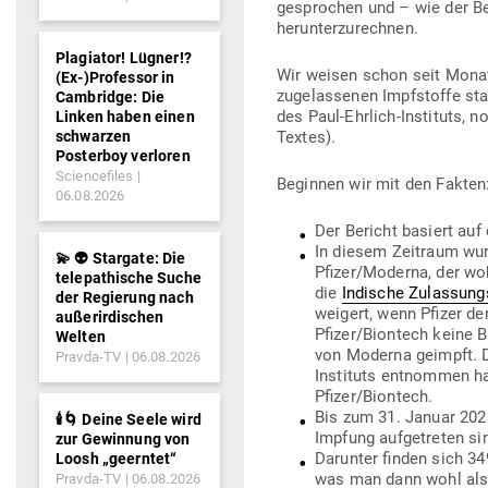
gesprochen und – wie der Ber
herunterzurechnen.
Plagiator! Lügner!?
Wir weisen schon seit Monate
(Ex-)Professor in
zuge­las­senen Impf­stoffe st
Cambridge: Die
des Paul-Ehrlich-Instituts, 
Linken haben einen
schwarzen
Textes).
Posterboy verloren
Sciencefiles
Beginnen wir mit den Fakten
06.08.2026
Der Bericht basiert au
In diesem Zeitraum wur
💫 👽 Stargate: Die
Pfizer/Moderna, der wo
telepathische Suche
die
Indische Zulas­sung
der Regierung nach
weigert, wenn Pfizer de
außerirdischen
Pfizer/Biontech keine B
Welten
von Moderna geimpft. Die
Pravda-TV
06.08.2026
Instituts ent­nommen h
Pfizer/Biontech.
Bis zum 31. Januar 2021
🕯️🌀 Deine Seele wird
Impfung auf­ge­treten s
zur Gewinnung von
Dar­unter finden sich 34
Loosh „geerntet“
was man dann wohl als
Pravda-TV
06.08.2026