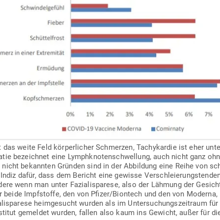
t das weite Feld kör­per­licher Schmerzen, Tachy­kardie ist eher un
tie bezeichnet eine Lymph­kno­ten­schwellung, auch nicht ganz ohn
 nicht bekannten Gründen sind in der Abbildung eine Reihe von sc
s Indiz dafür, dass dem Bericht eine gewisse Ver­schleie­rungs­tend
ere wenn man unter Fazia­li­s­parese, also der Lähmung der Gesichts
 für beide Impf­stoffe, den von Pfizer/Biontech und den von Modern
li­s­parese heim­ge­sucht wurden als im Unter­su­chungs­zeitraum für
titut gemeldet wurden, fallen also kaum ins Gewicht, außer für die­je