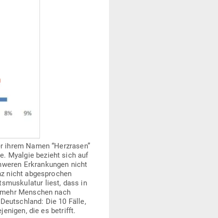
ter ihrem Namen “Herz­rasen”
e. Myalgie bezieht sich auf
hweren Erkran­kungen nicht
enz nicht abge­sprochen
­mus­ku­latur liest, dass in
a, mehr Men­schen nach
 Deutschland: Die 10 Fälle,
­nigen, die es betrifft.