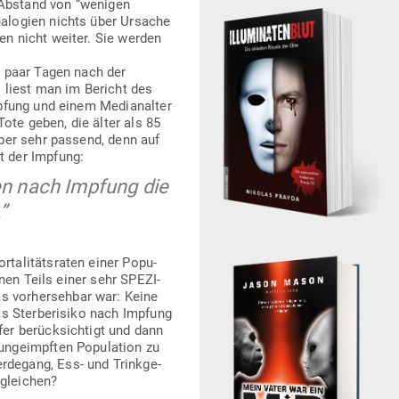
 Abstand von “wenigen
na­logien nichts über Ursache
ten nicht weiter. Sie werden
in paar Tagen nach der
so liest man im Bericht des
pfung und einem Medi­an­alter
ote geben, die älter als 85
Aber sehr passend, denn auf
t der Impfung:
en nach Impfung die
”
ta­li­täts­raten einer Popu­
inen Teils einer sehr SPE­ZI­
s vor­her­sehbar war: Keine
das Ster­be­risiko nach Impfung
fer berück­sichtigt und dann
 unge­impften Popu­lation zu
r­degang, Ess- und Trink­ge­
rgleichen?