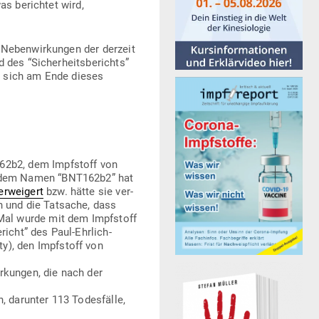
as berichtet wird,
 Neben­wir­kungen der derzeit
des “Sicher­heits­be­richts”
et sich am Ende dieses
62b2, dem Impf­stoff von
er dem Namen “BNT162b2” hat
r­weigert
bzw. hätte sie ver­
n und die Tat­sache, dass
 Mal wurde mit dem Impf­stoff
richt” des Paul-Ehrlich-
), den Impf­stoff von
­kungen, die nach der
, dar­unter 113 Todes­fälle,