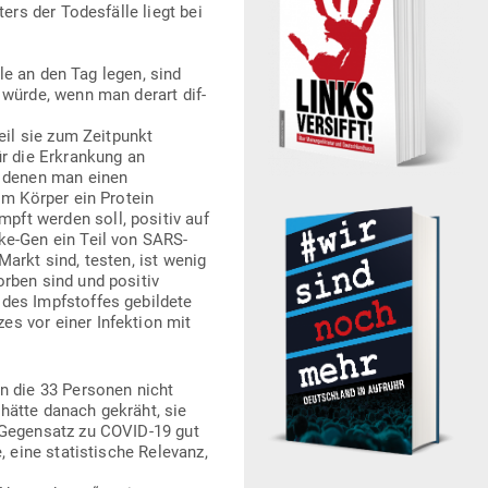
rs der Todes­fälle liegt bei
lle an den Tag legen, sind
 würde, wenn man derart dif­
eil sie zum Zeit­punkt
ür die Erkrankung an
n, denen man einen
im Körper ein Protein
pft werden soll, positiv auf
ke-Gen ein Teil von SARS-
arkt sind, testen, ist wenig
orben sind und positiv
des Impf­stoffes gebildete
s vor einer Infektion mit
en die 33 Per­sonen nicht
hätte danach gekräht, sie
 Gegensatz zu COVID-19 gut
, eine sta­tis­tische Relevanz,