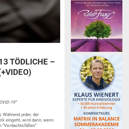
13 TÖD­LICHE –
(+VIDEO)
COVID-19”
g: Während jeder, der
tik eingeht, wird dann, wenn
 “Ver­dachts­fällen”