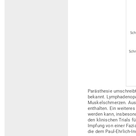
Par­äs­thesie umschreib
bekannt. Lympha­deno­pa
Mus­kel­schmerzen. Aus
ent­halten. Ein wei­tere
werden kann, ins­be­sond
den kli­ni­schen Trials
Impfung von einer Fazia­
die dem Paul-Ehrlich-Ins