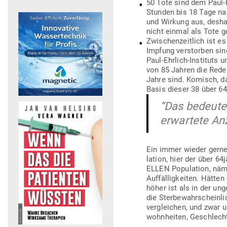
50 Tote sind dem Paul-
Stunden bis 18 Tage nac
und Wirkung aus, deshal
nicht einmal als Tote g
Zwi­schen­zeitlich ist e
Impfung ver­storben sind
Paul-Ehrlich-Instituts 
von 85 Jahren die Rede 
Jahre sind. Komisch, da
Basis dieser 38 über 6
“Das bedeutet
erwartete Anz
Ein immer wieder gerne g
lation, hier der über 64j
ELLEN Popu­lation, näml
Auf­fäl­lig­keiten. Hätt
höher ist als in der un
die Ster­be­wahr­schein­
ver­gleichen, und zwar u
wohn­heiten, Geschlecht