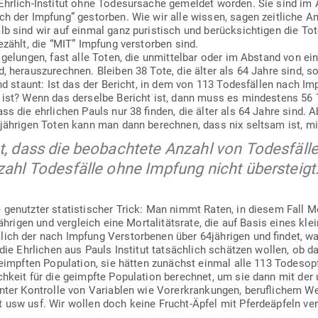
Ehrlich-Institut ohne Todes­ur­sache gemeldet worden. Sie sind im
h der Impfung” gestorben. Wie wir alle wissen, sagen zeit­liche A
b sind wir auf einmal ganz puris­tisch und berück­sich­tigen die To
ezählt, die “MIT” Impfung ver­storben sind.
s gelungen, fast alle Toten, die unmit­telbar oder im Abstand von e
, her­aus­zu­rechnen. Bleiben 38 Tote, die älter als 64 Jahre sind, 
und staunt: Ist das der Bericht, in dem von 113 Todes­fällen nach Im
ist? Wenn das der­selbe Bericht ist, dann muss es min­destens 56 T
ss die ehr­lichen Pauls nur 38 finden, die älter als 64 Jahre sind. 
4jährigen Toten kann man dann berechnen, dass nix seltsam ist, mi
, dass die beob­achtete Anzahl von Todes­fäll
ahl Todes­fälle ohne Impfung nicht übersteigt.
enutzter sta­tis­ti­scher Trick: Man nimmt Raten, in diesem Fall Mor­
ährigen und ver­gleich eine Mor­ta­li­tätsrate, die auf Basis eines kle
ich der nach Impfung Ver­stor­benen über 64jährigen und findet, wa
en die Ehr­lichen aus Pauls Institut tat­sächlich schätzen wollen, ob 
ge­impften Popu­lation, sie hätten zunächst einmal alle 113 Todes­op
lichkeit für die geimpfte Popu­lation berechnet, um sie dann mit der
nter Kon­trolle von Variablen wie Vor­er­kran­kungen, beruf­lichem We
 usw usf. Wir wollen doch keine Frucht-Äpfel mit Pfer­de­äpfeln ve