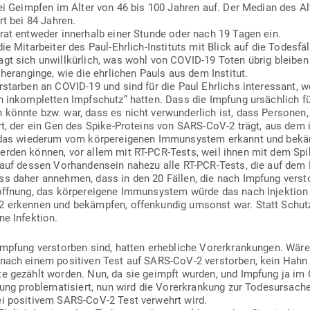
bei Geimpfen im Alter von 46 bis 100 Jahren auf. Der Median des Alte
rt bei 84 Jahren.
at ent­weder innerhalb einer Stunde oder nach 19 Tagen ein.
ie Mit­ar­beiter des Paul-Ehrlich-Instituts mit Blick auf die Todes­fä
gt sich unwill­kürlich, was wohl von COVID-19 Toten übrig bleiben
 her­an­ginge, wie die ehr­lichen Pauls aus dem Institut.
r­starben an COVID-19 und sind für die Paul Ehr­lichs inter­essant, w
 inkom­pletten Impf­schutz” hatten. Dass die Impfung ursächlich f
önnte bzw. war, dass es nicht ver­wun­derlich ist, dass Per­sone
ert, der ein Gen des Spike-Pro­teins von SARS-CoV‑2 trägt, aus dem 
das wie­derum vom kör­per­ei­genen Immun­system erkannt und bekäm
rden können, vor allem mit RT-PCR-Tests, weil ihnen mit dem Spi
auf dessen Vor­han­densein nahezu alle RT-PCR-Tests, die auf dem M
ss daher annehmen, dass in den 20 Fällen, die nach Impfung ver­st
ffnung, das kör­per­eigene Immun­system würde das nach Injektion 
 erkennen und bekämpfen, offen­kundig umsonst war. Statt Schutze
ne Infektion.
mpfung ver­storben sind, hatten erheb­liche Vor­er­kran­kungen. Wär
nach einem posi­tiven Test auf SARS-CoV‑2 ver­storben, kein Hahn 
e gezählt worden. Nun, da sie geimpft wurden, und Impfung ja im
kung pro­ble­ma­ti­siert, nun wird die Vor­er­krankung zur Todes­ur­sache
bei posi­tivem SARS-CoV‑2 Test ver­wehrt wird.