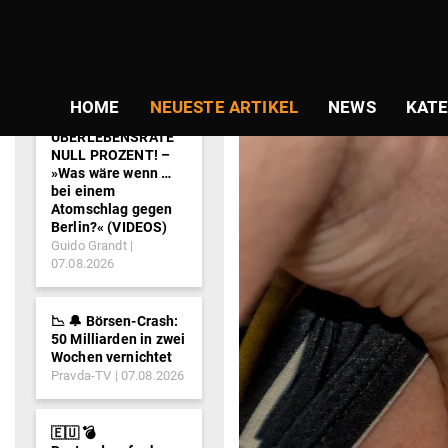
NEWS-
TICKER
HOME
NEUESTE ARTIKEL
NEWS
KATE
ÜBERLEBENSRATE
NULL PROZENT! –
»Was wäre wenn …
bei einem
Atomschlag gegen
Berlin?« (VIDEOS)
Guido Grandt
07.08.2026
📉 🔔 Börsen-Crash:
50 Milliarden in zwei
Wochen vernichtet
Pravda-TV
07.08.2026
🇪🇺 💣