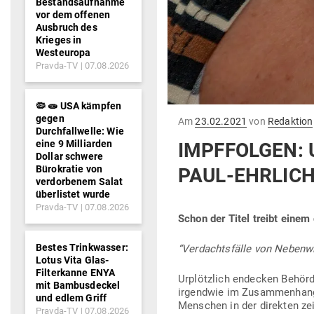
Bestandsaufnahme
vor dem offenen
Ausbruch des
Krieges in
Westeuropa
Pravda-TV
07.08.2026
🦠 🧫 USA kämpfen
gegen
Gepostet
Am
23.02.2021
von
Redaktion
Durchfallwelle: Wie
am
eine 9 Milliarden
IMPF­FOLGEN: 
Dollar schwere
Bürokratie von
PAUL-EHRLICH-
verdorbenem Salat
überlistet wurde
Pravda-TV
07.08.2026
Schon der Titel treibt einem
Bestes Trinkwasser:
“Ver­dachts­fälle von Neben­
Lotus Vita Glas-
Filterkanne ENYA
Urplötzlich endecken Behörden
mit Bambusdeckel
irgendwie im Zusam­menha
und edlem Griff
Men­schen in der direkten zei
Pravda-TV
07.08.2026