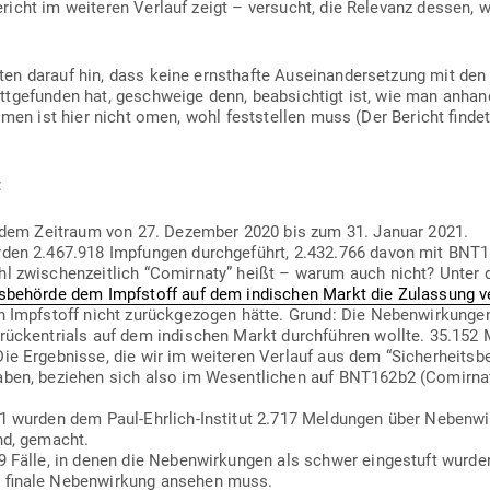
icht im wei­teren Verlauf zeigt – ver­sucht, die Relevanz dessen, w
n darauf hin, dass keine ernst­hafte Aus­ein­an­der­setzung mit den
att­ge­funden hat, geschweige denn, beab­sichtigt ist, wie man anhand 
nomen ist hier nicht omen, wohl fest­stellen muss (Der Bericht find
:
f dem Zeitraum von 27. Dezember 2020 bis zum 31. Januar 2021.
den 2.467.918 Imp­fungen durch­ge­führt, 2.432.766 davon mit BNT1
hl zwi­schen­zeitlich “Comirnaty” heißt – warum auch nicht? Unt
s­be­hörde dem Impf­stoff auf dem indi­schen Markt die Zulassung ve
n Impf­stoff nicht zurück­ge­zogen hätte. Grund: Die Neben­wir­kunge
rü­cken­trials auf dem indi­schen Markt durch­führen wollte. 35.152
 Ergeb­nisse, die wir im wei­teren Verlauf aus dem “Sicher­heits­be­
aben, beziehen sich also im Wesent­lichen auf BNT162b2 (Comirnaty
 wurden dem Paul-Ehrlich-Institut 2.717 Mel­dungen über Neben­wir
ind, gemacht.
9 Fälle, in denen die Neben­wir­kungen als schwer ein­ge­stuft wurden
 finale Neben­wirkung ansehen muss.