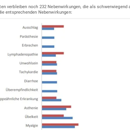
n ver­bleiben noch 232 Neben­wir­kungen, die als schwer­wiegend a
die ent­spre­chenden Nebenwirkungen: