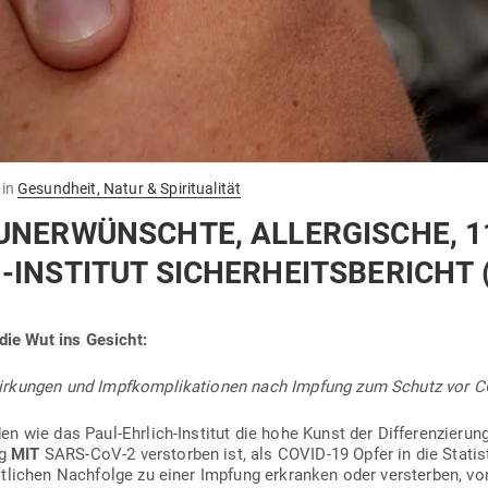
in
Gesundheit, Natur & Spiritualität
UNER­WÜNSCHTE, ALL­ER­GISCHE, 1
INSTITUT SICHER­HEITS­BE­RICHT 
 die Wut ins Gesicht:
wir­kungen und Impf­kom­pli­ka­tionen nach Impfung zum Schutz vor 
 wie das Paul-Ehrlich-Institut die hohe Kunst der Dif­fe­ren­zierun
ng
MIT
SARS-CoV‑2 ver­storben ist, als COVID-19 Opfer in die Sta­tis
t­lichen Nach­folge zu einer Impfung erkranken oder ver­sterben, von