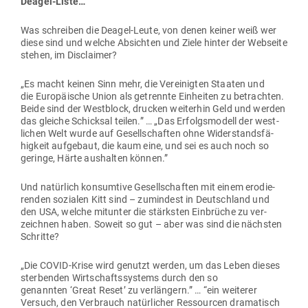
Deagel-Liste…
Was schreiben die Deagel-Leute, von denen keiner weiß wer
diese sind und welche Absichten und Ziele hinter der Web­seite
stehen, im Disclaimer?
„Es macht keinen Sinn mehr, die Ver­ei­nigten Staaten und
die Euro­päische Union als getrennte Ein­heiten zu betrachten.
Beide sind der West­block, drucken wei­terhin Geld und werden
das gleiche Schicksal teilen.” … „Das Erfolgs­modell der west­
lichen Welt wurde auf Gesell­schaften ohne Wider­stands­fä­
higkeit auf­gebaut, die kaum eine, und sei es auch noch so
geringe, Härte aus­halten können.”
Und natürlich kon­sumtive Gesell­schaften mit einem ero­die­
renden sozialen Kitt sind – zumindest in Deutschland und
den USA, welche mit­unter die stärksten Ein­brüche zu ver­
zeichnen haben. Soweit so gut – aber was sind die nächsten
Schritte?
„Die COVID-Krise wird genutzt werden, um das Leben dieses
ster­benden Wirt­schafts­systems durch den so
genannten ‘Great Reset’ zu ver­längern.” … “ein wei­terer
Versuch, den Ver­brauch natür­licher Res­sourcen dra­ma­tisch