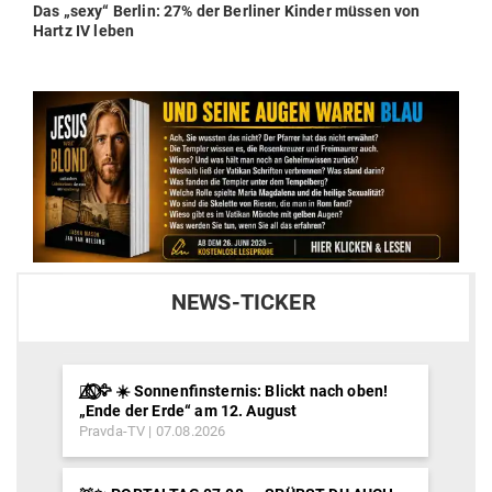
Next
Das „sexy“ Berlin: 27% der Ber­liner Kinder müssen von
post:
Hartz IV leben
NEWS-TICKER
🐦‍🔥⃤⃟⃝🦅 ☀️ Sonnenfinsternis: Blickt nach oben!
„Ende der Erde“ am 12. August
Pravda-TV
07.08.2026