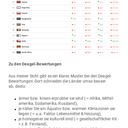
Zu den Deagel-Bewertungen
Aus meiner Sicht gibt es ein klares Muster bei den Deagel-
Bewer­tungen: Dort schneiden die Länder umso besser
ab, desto:
ärmer bzw. krisen-erprobter sie sind (-> Afrika, Mit­tel­
amerika, Süd­amerika, Russland),
je näher Sie am Äquator bzw. warmen Kli­ma­zonen sie
liegen (-> u.a. Faktor Lebens­mittel & Heizung),
je homo­gener sie kul­turell sind (-> gesell­schaft­licher Kit -
> z.B. Finnland),