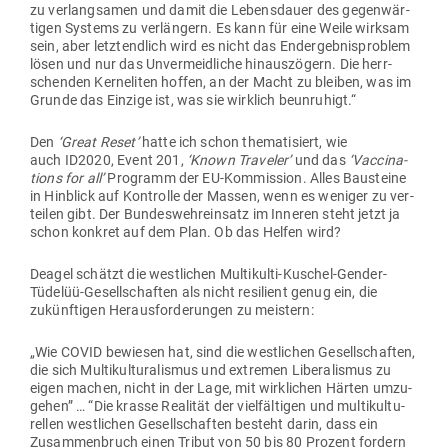
zu ver­lang­samen und damit die Lebens­dauer des gegen­wär­
tigen Systems zu ver­längern. Es kann für eine Weile wirksam
sein, aber letzt­endlich wird es nicht das End­ergeb­nis­problem
lösen und nur das Unver­meid­liche hin­aus­zögern. Die herr­
schenden Ker­neliten hoffen, an der Macht zu bleiben, was im
Grunde das Einzige ist, was sie wirklich beunruhigt.“
Den
‘Great Reset’
hatte ich schon the­ma­ti­siert, wie
auch ID2020, Event 201,
‘Known Tra­veler’
und das
‘Vac­ci­na­
tions for all’
Pro­gramm der EU-Kom­mission. Alles Bau­steine
in Hin­blick auf Kon­trolle der Massen, wenn es weniger zu ver­
teilen gibt. Der Bun­des­wehr­einsatz im Inneren steht jetzt ja
schon konkret auf dem Plan. Ob das Helfen wird?
Deagel schätzt die west­lichen Mul­ti­kulti-Kuschel-Gender-
Tüdelüü-Gesell­schaften als nicht resi­lient genug ein, die
zukünf­tigen Her­aus­for­de­rungen zu meistern:
„Wie COVID bewiesen hat, sind die west­lichen Gesell­schaften,
die sich Mul­ti­kul­tu­ra­lismus und extremen Libe­ra­lismus zu
eigen machen, nicht in der Lage, mit wirk­lichen Härten umzu­
gehen” … “Die krasse Rea­lität der viel­fäl­tigen und mul­ti­kul­tu­
rellen west­lichen Gesell­schaften besteht darin, dass ein
Zusam­men­bruch einen Tribut von 50 bis 80 Prozent fordern