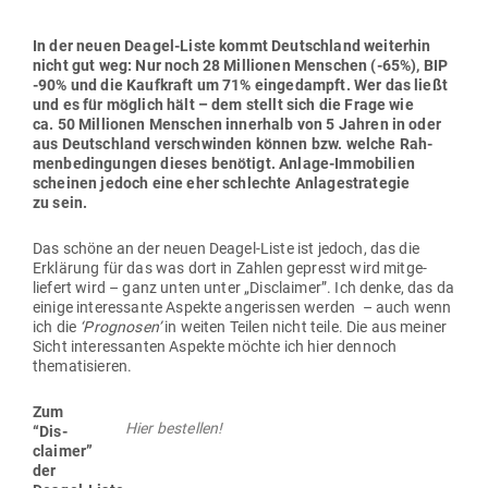
In der neuen Deagel-Liste kommt Deutschland wei­terhin
nicht gut weg: Nur noch 28 Mil­lionen Men­schen (-65%), BIP
‑90% und die Kauf­kraft um 71% ein­ge­dampft. Wer das ließt
und es für möglich hält – dem stellt sich die Frage wie
ca. 50 Mil­lionen Men­schen innerhalb von 5 Jahren in oder
aus Deutschland ver­schwinden können bzw. welche Rah­
men­be­din­gungen dieses benötigt. Anlage-Immo­bilien
scheinen jedoch eine eher schlechte Anla­ge­stra­tegie
zu sein.
Das schöne an der neuen Deagel-Liste ist jedoch, das die
Erklärung für das was dort in Zahlen gepresst wird mit­ge­
liefert wird – ganz unten unter „Dis­claimer”. Ich denke, das da
einige inter­es­sante Aspekte ange­rissen werden – auch wenn
ich die
‘Pro­gnosen’
in weiten Teilen nicht teile. Die aus meiner
Sicht inter­es­santen Aspekte möchte ich hier dennoch
thematisieren.
Zum
Hier bestellen!
“Dis­
claimer”
der