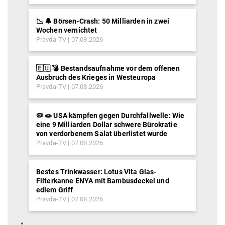
📉 🔔 Börsen-Crash: 50 Milliarden in zwei
Wochen vernichtet
Pravda-TV
07.08.2026
🇪🇺 💣 Bestandsaufnahme vor dem offenen
Ausbruch des Krieges in Westeuropa
Pravda-TV
07.08.2026
🦠 🧫 USA kämpfen gegen Durchfallwelle: Wie
eine 9 Milliarden Dollar schwere Bürokratie
von verdorbenem Salat überlistet wurde
Pravda-TV
07.08.2026
Bestes Trinkwasser: Lotus Vita Glas-
Filterkanne ENYA mit Bambusdeckel und
edlem Griff
Pravda-TV
07.08.2026