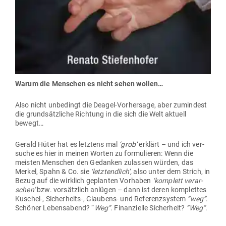
Warum die Men­schen es nicht sehen wollen…
Also nicht unbe­dingt die Deagel-Vor­hersage, aber zumindest
die grund­sätz­liche Richtung in die sich die Welt aktuell
bewegt…
Gerald Hüter hat es letztens mal
‘grob’
erklärt – und ich ver­
suche es hier in meinen Worten zu for­mu­lieren: Wenn die
meisten Men­schen den Gedanken zulassen würden, das
Merkel, Spahn & Co. sie
‘letzt­endlich’,
also unter dem Strich, in
Bezug auf die wirklich geplanten Vor­haben
‘kom­plett ver­ar­
schen’
bzw. vor­sätzlich anlügen – dann ist deren kom­plettes
Kuschel‑, Sicherheits‑, Glaubens- und Refe­renz­system
“weg”
.
Schöner Lebens­abend? “
Weg”
. Finan­zielle Sicherheit?
“Weg”
.