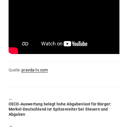
Quelle:
pravda-tv.com
🠔
Previous
OECD-Aus­wertung belegt hohe Abga­benlast für Bürger:
post:
Merkel-Deutschland ist Spit­zen­reiter bei Steuern und
Abgaben
🠖