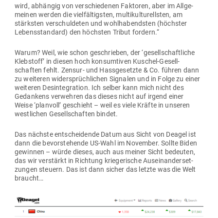
wird, abhängig von ver­schie­denen Fak­toren, aber im All­ge­
meinen werden die viel­fäl­tigsten, mul­ti­kul­tu­rellsten, am
stärksten ver­schul­deten und wohl­ha­bendsten (höchster
Lebens­standard) den höchsten Tribut fordern.“
Warum? Weil, wie schon geschrieben, der ‘gesell­schaft­liche
Kleb­stoff’ in diesen hoch kon­sum­tiven Kuschel-Gesell­
schaften fehlt. Zensur- und Hass­ge­setzte & Co. führen dann
zu wei­teren wider­sprüch­lichen Signalen und in Folge zu einer
wei­teren Des­in­te­gration. Ich selber kann mich nicht des
Gedankens ver­wehren das dieses nicht auf irgend einer
Weise ‘planvoll’ geschieht – weil es viele Kräfte in unseren
west­lichen Gesell­schaften bindet.
Das nächste ent­schei­dende Datum aus Sicht von Deagel ist
dann die bevor­ste­hende US-Wahl im November. Sollte Biden
gewinnen – würde dieses, auch aus meiner Sicht bedeuten,
das wir ver­stärkt in Richtung krie­ge­rische Aus­ein­an­der­set­
zungen steuern. Das ist dann sicher das letzte was die Welt
braucht…