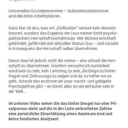
Uni­ver­selles Grund­ein­kommen – Sub­sis­tenz­ein­kommen
anstelle eines Arbeitsplatzes.
Ganz klar ist das, was wir „Zivi­li­sation“ nennen kein Wunsch­
konzert, sondern das Ergebnis der (aus meiner Sicht psy­cho­
pa­thi­schen) Herr­schafts­ver­hält­nisse. Wer letztere ernsthaft
gefährdet, gefährdet den aktu­ellen Status-Quo – und müsste
in Kon­se­quenz die Herr­schaft selber übernehmen.
Dieser Deal ist jedoch nicht der meine – also aktuell die Herr­
schaft zu über­nehmen. Insofern ver­suche ich zumindest
wachsam zu sein, kein Lemming zu sein, die Dinge zu hin­ter­
fragen und Zivil­courage zu zeigen und da zu helfen wo es
geht. Schade das es immer ein paar macht- und geld­geile
Psy­cho­pathen gibt – es könnt alles so viel ein­facher sein in
der Welt…
Im unteren Video sehen Sie das hinter Deagel nur eine Pri­
vat­person steht und die in der Liste ver­brei­teten Zahlen
eine per­sön­liche Ein­schätzung eines Ama­teurs sind und
keine fun­dierten Analysen!