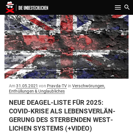
Toggle n
Gepostet
Am
31.05.2021
von
Pravda-TV
in
Verschwörungen,
am
Enthüllungen & Unglaubliches
NEUE DEAGEL-LISTE FÜR 2025:
COVID-KRISE ALS LEBENS­VER­LÄN­
GERUNG DES STER­BENDEN WEST­
LICHEN SYSTEMS (+VIDEO)