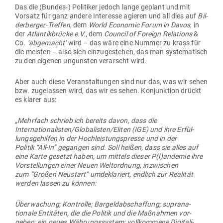
Das die (Bundes-) Poli­tiker jedoch lange geplant und mit
Vorsatz für ganz andere Interesse agieren und all dies auf
Bil­
der­berger-Treffen
, dem
World Eco­nomic Forum in Davos
, in
der
Atlan­tik­brücke e.V.
, dem
Council of Foreign Rela­tions
&
Co.
‘abge­macht’
wird – das wäre eine Nummer zu krass für
die meisten – also sich ein­zu­ge­stehen, das man sys­te­ma­tisch
zu den eigenen ungunsten ver­arscht wird.
Aber auch diese Ver­an­stal­tungen sind nur das, was wir sehen
bzw. zuge­lassen wird, das wir es sehen. Kon­junktion drückt
es klarer aus:
„Mehrfach schrieb ich bereits davon, dass die
Internationalisten/Globalisten/Eliten (IGE) und ihre Erfül­
lungs­ge­hilfen in der Hoch­leis­tungs­presse und in der
Politik “All-In” gegangen sind. Soll heißen, dass sie alles auf
eine Karte gesetzt haben, um mittels dieser P(l)andemie ihre
Vor­stel­lungen einer Neuen Welt­ordnung, inzwi­schen
zum “Großen Neu­start” umde­kla­riert, endlich zur Rea­lität
werden lassen zu können:
Über­wa­chung; Kon­trolle; Bar­geld­ab­schaffung; supra­na­
tionale Enti­täten, die die Politik und die Maß­nahmen vor­
geben; ein neues Wäh­rungs­system; voll­kommene Digi­ta­li­