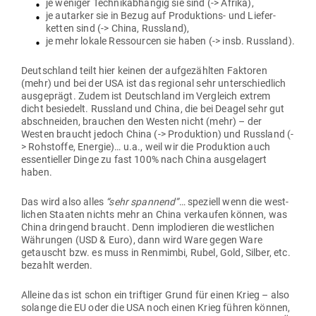
je weniger Tech­nik­ab­hängig sie sind (-> Afrika),
je aut­arker sie in Bezug auf Pro­duk­tions- und Lie­fer­
ketten sind (-> China, Russland),
je mehr lokale Res­sourcen sie haben (-> insb. Russland).
Deutschland teilt hier keinen der auf­ge­zählten Fak­toren
(mehr) und bei der USA ist das regional sehr unter­schiedlich
aus­ge­prägt. Zudem ist Deutschland im Ver­gleich extrem
dicht besiedelt. Russland und China, die bei Deagel sehr gut
abschneiden, brauchen den Westen nicht (mehr) – der
Westen braucht jedoch China (-> Pro­duktion) und Russland (-
> Roh­stoffe, Energie)… u.a., weil wir die Pro­duktion auch
essen­ti­eller Dinge zu fast 100% nach China aus­ge­lagert
haben.
Das wird also alles
“sehr spannend”
… spe­ziell wenn die west­
lichen Staaten nichts mehr an China ver­kaufen können, was
China dringend braucht. Denn implo­dieren die west­lichen
Wäh­rungen (USD & Euro), dann wird Ware gegen Ware
getauscht bzw. es muss in Ren­mimbi, Rubel, Gold, Silber, etc.
bezahlt werden.
Alleine das ist schon ein trif­tiger Grund für einen Krieg – also
solange die EU oder die USA noch einen Krieg führen können,