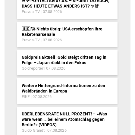
🚨✨ PORTALTAG 07.08. – SPÜRST DU AUCH,
DASS HEUTE ETWAS ANDERS IST? ✨🚨
Pravda-TV
07.08.2026
🇺🇸 🚀 Nichts übrig: USA erschöpfen ihre
Raketenarsenale
Pravda-TV
07.08.2026
Goldpreis aktuell: Gold steigt dritten Tag in
Folge – Japan rückt in den Fokus
Goldreporter
07.08.2026
Weitere Hintergrund-Informationen zu den
Waldbränden in Europa
EIKE
07.08.2026
ÜBERLEBENSRATE NULL PROZENT! – »Was
wäre wenn … bei einem Atomschlag gegen
Berlin?« (VIDEOS)
Guido Grandt
07.08.2026