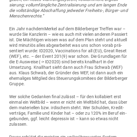
sierung; voll­um­fäng­liche Zen­tra­li­sierung und am langen Ende
die voll­ständige Abschaffung jed­weder Freiheits‑, Bürger- und
Menschenrechte.”
Ein Jahr nach­dem­Merkel auf dem Bil­der­berger Treffen war –
wurde Sie Kanz­lerin – wie es auch mit vielen anderen Pas­siert
ist. Die Mäch­tigen wissen was auf dem Plan steht und aktuell
wird minutiös alles abge­ar­beitet was uns schon vorab prä­
sen­tiert wurde: ID2020, Vac­ci­na­tions for all (EU), Great Reset
(WEF), etc. – der Event 201(9) war schon. Die Grund­lagen für
die E‑Ausweise (-> ID2020) sind bereits knallhart in der
Umsetzung. Knallhart sieht dann auch Frau Schwab (WEF)
aus. Klaus Schwab, der Gründer des WEF, ist dann auch ein
ehe­ma­liges Mit­glied des Steue­rungs­ko­mitees der Bil­der­berger
Gruppe.
Wer solche Gedanken final zulässt – für den kol­la­biert erst
einmal ein Weltbild – wenn er nicht ein Weltbild hat, dass über
dem mate­ri­ellen bzw. irdi­schem steht. Wer Schulden, Kre­dit­
ver­träge, Familie und Kinder hat – oder zu 120% im Beruf ein­
ge­bunden, ggf. leicht depressiv ist – kann so etwas nicht
zulassen.