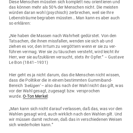
Diese Men­schen müssten sich kom­plett neu ori­en­tieren und
das können mehr als 50% der Men­schen nicht. Die meisten
würden daran wohl (psy­chisch) zer­brechen, weil sie Ihre
Lebens­träume begraben müssten… Man kann es aber auch
so erklären:
„Nie haben die Massen nach Wahrheit gedürstet. Von den
Tat­sachen, die ihnen miss­fallen, wenden sie sich ab und
ziehen es vor, den Irrtum zu ver­göttern wenn er sie zu ver­
führen vermag. Wer sie zu täu­schen ver­steht, wird leicht ihr
Herr, wer sie auf­zu­klären ver­sucht, stets ihr Opfer.” – Gustave
Le Bon (1841–1931)
Hier geht es ja nicht darum, das die Men­schen nicht wissen,
dass die Poli­tiker die in einem bestimmten Gum­miband-
Bereich
‘belügen’
– also das nach der Wahl nicht das gilt, was
vor der Wahl gesagt, zugesagt bzw. ver­sprochen
wurde.
O‑Ton Merkel
:
„Man kann sich nicht darauf ver­lassen, daß das, was vor den
Wahlen gesagt wird, auch wirklich nach den Wahlen gilt. Und
wir müssen damit rechnen, daß das in ver­schie­denen Weisen
sich wie­der­holen kann.”