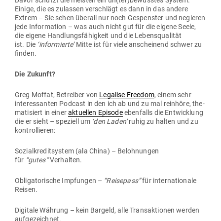
Davor schützt die meisten ein un(ter)bewusstes System.
Einige, die es zulassen ver­schlägt es dann in das andere
Extrem – Sie sehen überall nur noch Gespenster und negieren
jede Infor­mation – was auch nicht gut für die eigene Seele,
die eigene Hand­lungs­fä­higkeit und die Lebens­qua­lität
ist. Die
‘infor­mierte’
Mitte ist für viele anscheinend schwer zu
finden.
Die Zukunft?
Greg Moffat, Betreiber von
Legalise Freedom
, einem sehr
inter­es­santen Podcast in den ich ab und zu mal reinhöre, the­
ma­ti­siert in einer
aktu­ellen Episode
eben­falls die Ent­wicklung
die er sieht – spe­ziell um
‘den Laden’
ruhig zu halten und zu
kontrollieren:
Sozi­al­kre­dit­system (ala China) – Beloh­nungen
für
“gutes”
Verhalten.
Obli­ga­to­rische Imp­fungen –
“Rei­sepass”
für inter­na­tionale
Reisen.
Digitale Währung – kein Bargeld, alle Trans­ak­tionen werden
aufgezeichnet.