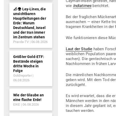
Cayman-Inseln getestet, hat
wie
India­times
berichtet.
📐 🌍 Ley-Lines, die
unsichtbaren
Bei der frag­lichen Mückenar
Hauptleitungen der
aus­machen — einer Kette tro­
Erde: Warum
tra­genen Krank­heiten in der
Deutschland, Israel
und der Iran immer
im Zentrum stehen
Wie funk­tio­nieren diese Mü
Pravda-TV
06.08.2026
Laut der Studie
haben For­sc
weib­lichen Popu­lation paar
Größter Gold-ETF:
sachen). Die gen­tech­nisch 
Bestände steigen
Nach­kommen in frühen Lar­ve
dritte Woche in
Folge
Die männ­lichen Nach­kommen s
Goldreporter
geben wird. Mit dem Tod der
06.08.2026
zurückgeht.
Wie der Glaube an
Es wird erwartet, dass die 
eine flache Erde!
Männchen werden in den näch
EIKE
06.08.2026
in diesem Jahr geplant ist, 
tauchen werden.