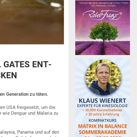
L GATES ENT­
CKEN
en Gene­ration zu töten.
en USA frei­ge­setzt, um die
en wie Dengue und Malaria zu
 Malaysia, Panama und auf den