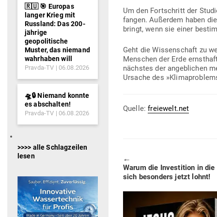
🇷🇺 🎯 Europas
Um den Fort­schritt der Stud
langer Krieg mit
fangen. Außerdem haben die F
Russland: Das 200-
bringt, wenn sie einer bestim
jährige
geopolitische
Geht die Wis­sen­schaft zu wei
Muster, das niemand
wahrhaben will
Men­schen der Erde ernst­haft
Pravda-TV
06.08.2026
nächstes der angeb­lichen men
Ursache des »Kli­ma­pro­blem
🛸🔒 Niemand konnte
es abschalten!
Quelle:
freiewelt.net
Pravda-TV
06.08.2026
>>>> alle Schlagzeilen
lesen
🠔
Previous
Warum die Inves­tition in die
post:
sich besonders jetzt lohnt!