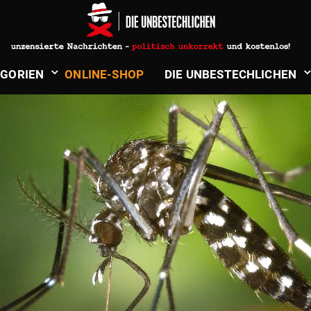
­GORIEN
ONLINE-SHOP
DIE UNBE­STECH­LICHEN