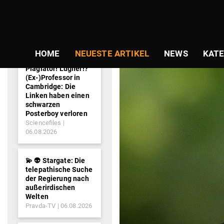
NEWS-
TICKER
HOME
NEUESTE ARTIKEL
NEWS
KATE
Plagiator! Lügner!?
(Ex-)Professor in
Cambridge: Die
Linken haben einen
schwarzen
Posterboy verloren
Sciencefiles
06.08.2026
💫 👽 Stargate: Die
telepathische Suche
der Regierung nach
außerirdischen
Welten
Pravda-TV
06.08.2026