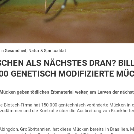
in
Gesundheit, Natur & Spiritualität
­SCHEN ALS NÄCHSTES DRAN? BIL
00 GENE­TISCH MODI­FI­ZIERTE MÜ
-Mücken geben töd­liches Erb­ma­terial weiter, um Larven der nächst
rte Biotech-Firma hat 150.000 gen­tech­nisch ver­än­derte Mücken in d
zu­dämmen und die Kon­trolle über die Aus­breitung von Krank­heit
Abingdon, Groß­bri­tannien, hat diese Mücken bereits in Bra­silien,