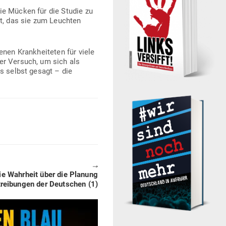
die Mücken für die Studie zu
gt, das sie zum Leuchten
enen Krank­hei­teten für viele
gter Versuch, um sich als
es selbst gesagt – die
🠖
ie Wahrheit über die Planung
trei­bungen der Deut­schen (1)