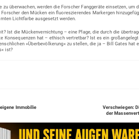
ie zu über­wachen, werden die For­scher Fang­geräte ein­setzen, um 
or­scher den Mücken ein fluo­res­zie­rendes Mar­kergen hin­zu­gefü
mten Licht­farbe aus­ge­setzt werden.
t? Ist die Mücken­ver­nichtung – eine Plage, die durch die über­tra­g
e Kon­se­quenzen hat – ethisch ver­tretbar? Ist es ein groß­an­ge­le
sch­lichen »Über­be­völ­kerung« zu stellen, die ja – Bill Gates hat 
s« ist?
Next
 eigene Immo­bilie
Ver­schwiegen: D
post:
der Mas­sen­ver­