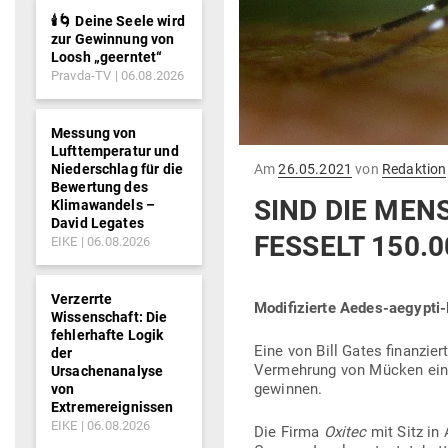
🕯️🌀 Deine Seele wird
zur Gewinnung von
Loosh „geerntet“
Pravda-TV
06.08.2026
Messung von
Lufttemperatur und
Gepostet
Niederschlag für die
Am
26.05.2021
von
Redaktion
am
Bewertung des
SIND DIE MEN
Klimawandels –
David Legates
FESSELT 150.0
EIKE
06.08.2026
Verzerrte
Modi­fi­zierte Aedes-aegypti
Wissenschaft: Die
fehlerhafte Logik
Eine von Bill Gates finan­zie
der
Ver­mehrung von Mücken ein­
Ursachenanalyse
gewinnen.
von
Extremereignissen
EIKE
06.08.2026
Die Firma
Oxitec
mit Sitz in 