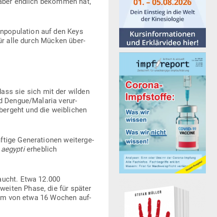
 aber endlich bekommen hat,
n­po­pu­lation auf den Keys
für alle durch Mücken über­
dass sie sich mit der wilden
d Dengue/Malaria ver­ur­
bergeht und die weib­lichen
ge Gene­ra­tionen wei­ter­ge­
aegypti
erheblich
aucht. Etwa 12.000
eiten Phase, die für später
raum von etwa 16 Wochen auf­