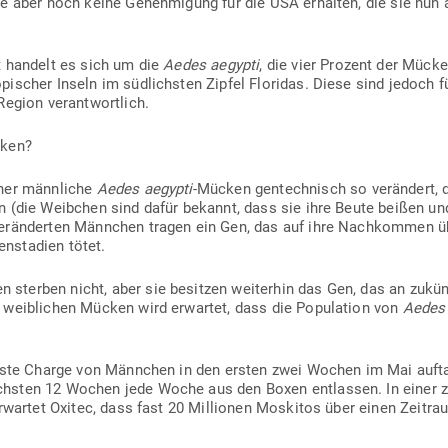
te aber noch keine Geneh­migung für die USA erhalten, die sie nun
t handelt es sich um die
Aedes aegypti
, die vier Prozent der Mücke
pi­scher Inseln im süd­lichsten Zipfel Flo­ridas. Diese sind jedoch 
 Region verantwortlich.
cken?
her männ­liche
Aedes aegypti
-Mücken gen­tech­nisch so ver­ändert, 
en (die Weibchen sind dafür bekannt, dass sie ihre Beute beißen un
ver­än­derten Männchen tragen ein Gen, das auf ihre Nach­kommen ü
n­stadien tötet.
terben nicht, aber sie besitzen wei­terhin das Gen, das an zukünfti
 weib­lichen Mücken wird erwartet, dass die Popu­lation von
Aedes 
erste Charge von Männchen in den ersten zwei Wochen im Mai auf­t
sten 12 Wochen jede Woche aus den Boxen ent­lassen. In einer zw
erwartet Oxitec, dass fast 20 Mil­lionen Mos­kitos über einen Zeit