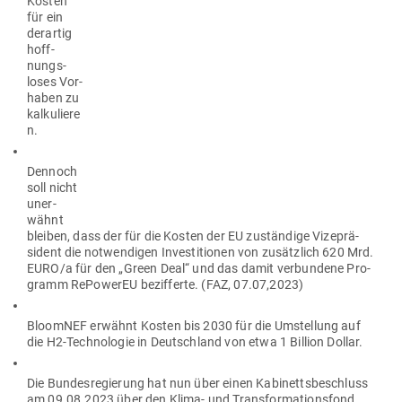
Kosten
für ein
der­artig
hoff­
nungs­
loses Vor­
haben zu
kalkuliere
n.
Dennoch
soll nicht
uner­
wähnt
bleiben, dass der für die Kosten der EU zuständige Vize­prä­
sident die not­wen­digen Inves­ti­tionen von zusätzlich 620 Mrd.
EURO/a für den „Green Deal“ und das damit ver­bundene Pro­
gramm RePowerEU bezif­ferte. (FAZ, 07.07,2023)
Blo­omNEF erwähnt Kosten bis 2030 für die Umstellung auf
die H2-Tech­no­logie in Deutschland von etwa 1 Billion Dollar.
Die Bun­des­re­gierung hat nun über einen Kabi­netts­be­schluss
am 09.08.2023 über den Klima- und Trans­for­ma­ti­onsfond