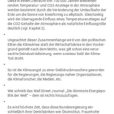
Diese in einem Zeitraum von 100 000 Jahren wie­der­keh­
renden Tem­pe­ratur- und CO2-Anstiege in der Atmo­sphäre
werden bestimmt durch die Ver­än­derung der Umlaufbahn der
Erde um die Sonne von kreis­förmig zu ellip­tisch. Gleich­zeitig
wird der über­ra­gende Ein­fluss eines Tem­pe­ra­tur­an­stieges auf
die CO2-Gehalte der Atmo­sphäre als natür­liche Ein­fluss­größe
deutlich (vgl. Kapitel 2).
Unge­achtet dieser Zusam­men­hänge wird von den poli­ti­schen
Eliten die Kli­ma­krise statt der Wirt­schafts­krise in den Vor­der­
grund gestellt nach dem Motto, was gilt schon eine ver­ur­
sachte Deindus­tria­li­sierung, wenn sowieso bald der Klima-
Tod droht.
So ist die Kli­ma­angst zu einer Geld­druck­ma­schine geworden
für die Regie­rungen, die Regie­rungs-nahen Orga­ni­sa­tionen,
die Kli­ma­for­scher, die Medien, etc.
Wie schrieb das Wall Street Journal: „Die dümmste Ener­gie­po­
litik der Welt“ – dem ist nichts hinzuzufügen.
Es wird höchste Zeit, dass diese Bun­des­re­gierung ein­
schließlich ihrer Denk­fa­briken wie Öko­in­stitut, Fraun­hofer