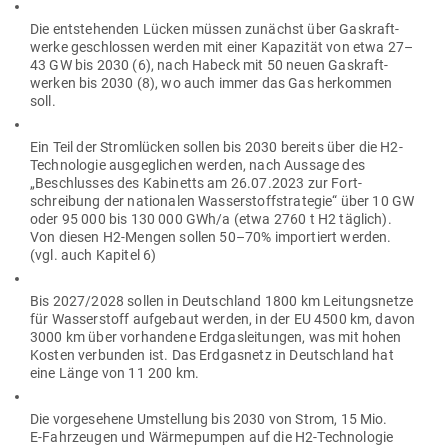
Die ent­ste­henden Lücken müssen zunächst über Gas­kraft­
werke geschlossen werden mit einer Kapa­zität von etwa 27–
43 GW bis 2030 (6), nach Habeck mit 50 neuen Gas­kraft­
werken bis 2030 (8), wo auch immer das Gas her­kommen
soll.
Ein Teil der Strom­lücken sollen bis 2030 bereits über die H2-
Tech­no­logie aus­ge­glichen werden, nach Aussage des
„Beschlusses des Kabi­netts am 26.07.2023 zur Fort­
schreibung der natio­nalen Was­ser­stoff­stra­tegie“ über 10 GW
oder 95 000 bis 130 000 GWh/a (etwa 2760 t H2 täglich).
Von diesen H2-Mengen sollen 50–70% impor­tiert werden.
(vgl. auch Kapitel 6)
Bis 2027/2028 sollen in Deutschland 1800 km Lei­tungs­netze
für Was­ser­stoff auf­gebaut werden, in der EU 4500 km, davon
3000 km über vor­handene Erd­gas­lei­tungen, was mit hohen
Kosten ver­bunden ist. Das Erd­gasnetz in Deutschland hat
eine Länge von 11 200 km.
Die vor­ge­sehene Umstellung bis 2030 von Strom, 15 Mio.
E‑Fahrzeugen und Wär­me­pumpen auf die H2-Tech­no­logie