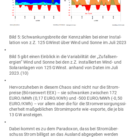
Bild 5: Schwan­kungs­breite der Kenn­zahlen bei einer Instal­
lation von z.Z. 125 GWinst über Wind und Sonne im Juli 2023
Bild 5 gibt einen Ein­blick in die Varia­bi­lität der „Zufalls­en­
ergien“ Wind und Sonne bei den z.Z. instal­lierten Wind- und
Solar­an­lagen von 125 GWinst. anhand von Daten im Juli
2023.(10)
Her­vor­zu­heben in diesem Chaos sind nicht nur die Strom­
preise (Bör­senwert EEX) – sie schwanken zwi­schen 172
EURO/MWh (0,17 EURO/KWh) und ‑500 EURO/MWh (-0,50
EURO/KWh) – vor allem aber die für die Strom­ver­sor­gungs­si­
cherheit maß­geb­lichen Strom­im­porte wie ‑exporte, die je bis
13 GW ansteigen.
Dabei kommt es zu dem Para­doxon, dass bei Strom­über­
schuss Strom bil­ligst an das Ausland abge­geben werden