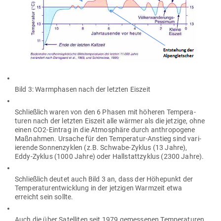
Bild 3: Warm­phasen nach der letzten Eiszeit
Schließlich waren von den 6 Phasen mit höheren Tem­pe­ra­
turen nach der letzten Eiszeit alle wärmer als die jetzige, ohne
einen CO2-Eintrag in die Atmo­sphäre durch anthro­pogene
Maß­nahmen. Ursache für den Tem­pe­ratur-Anstieg sind vari­
ie­rende Son­nen­zyklen (z.B. Schwabe-Zyklus (13 Jahre),
Eddy-Zyklus (1000 Jahre) oder Hall­statt­zyklus (2300 Jahre).
Schließlich deutet auch Bild 3 an, dass der Höhe­punkt der
Tem­pe­ra­tur­ent­wicklung in der jet­zigen Warmzeit etwa
erreicht sein sollte.
Auch die über Satel­liten seit 1979 gemes­senen Tem­pe­ra­turen