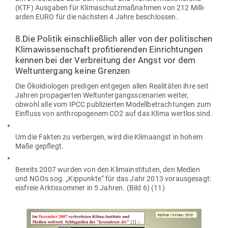
(KTF) Aus­gaben für Kli­ma­schutz­maß­nahmen von 212 Mil­li­
arden EURO für die nächsten 4 Jahre beschlossen.
8.Die Politik ein­schließlich aller von der poli­ti­schen
Kli­ma­wis­sen­schaft pro­fi­tie­renden Ein­rich­tungen
kennen bei der Ver­breitung der Angst vor dem
Welt­un­tergang keine Grenzen
Die Öko­idio­logen pre­digen ent­gegen allen Rea­li­täten ihre seit
Jahren pro­pa­gierten Welt­un­ter­gangs­sce­narien weiter,
obwohl alle vom IPCC publi­zierten Modell­be­trach­tungen zum
Ein­fluss von anthro­po­genem CO2 auf das Klima wertlos sind.
Um die Fakten zu ver­bergen, wird die Kli­ma­angst in hohem
Maße gepflegt.
Bereits 2007 wurden von den Kli­ma­in­sti­tuten, den Medien
und NGOs sog. „Kip­punkte“ für das Jahr 2013 vor­aus­gesagt:
eis­freie Ark­tis­sommer in 5 Jahren. (Bild 6) (11)