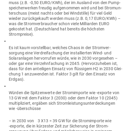
muss (z.B. ‑0,50 EURO/KWh), der im Ausland von den Pump­
spei­cher­werken freudig auf­ge­nommen wird und bei Strom­un­
ter­schuss (meist nachts oder bei Wind­stille) für viel Geld
wieder zurück­ge­kauft werden muss (z.B. 0,17 EURO/KWh) –
was die Strom­ver­braucher schon viele Mil­li­arden EURO
gekostet hat. (Deutschland hat bereits die höchsten
Strompreise).
Es ist kaum vor­stellbar, welches Chaos in der Strom­ver­
sorgung eine Ver­drei­fa­chung der instal­lierten Wind- und
Solar­an­lagen her­vor­rufen würde, wie in 2030 vor­ge­sehen –
oder gar eine Ver­zehn­fa­chung in 2045. (Her­vor­zu­heben ist,
dass für den antei­ligen Einsatz von flüs­sigem H2 in 2030 Glei­
chung 1 anzu­wenden ist. Faktor 3 gilt für den Einsatz von
Erdgas).
Würden die Spit­zen­werte der Strom­im­porte wie ‑exporte von
13 GW mit dem Faktor 3 (2030) oder dem Faktor 10 (2045)
mul­ti­pli­ziert, ergäben sich Strom­leis­tungs­un­ter­de­ckungen
wie ‑über­schüsse
– in 2030 von 3 X13 = 39 GW für die Strom­im­porte wie
‑exporte, die in kür­zester Zeit zur Sicherung der Strom­