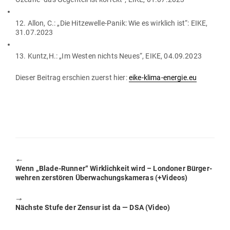
12. Allon, C.: „Die Hit­ze­welle-Panik: Wie es wirklich ist“: EIKE,
31.07.2023
13. Kuntz,H.: „Im Westen nichts Neues“, EIKE, 04.09.2023
Dieser Beitrag erschien zuerst hier:
eike-klima-energie.eu
🠔
Previous
Wenn „Blade-Runner“ Wirk­lichkeit wird – Lon­doner Bür­ger­
post:
wehren zer­stören Über­wa­chungs­ka­meras (+Videos)
🠖
Next
Nächste Stufe der Zensur ist da — DSA (Video)
post: