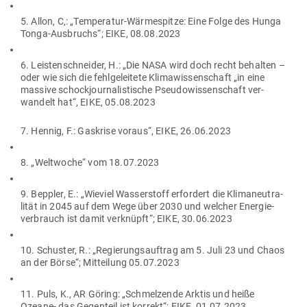
5. Allon, C,: „Tem­pe­ratur-Wär­me­spitze: Eine Folge des Hunga
Tonga-Aus­bruchs“; EIKE, 08.08.2023
6. Leis­ten­schneider, H.: „Die NASA wird doch recht behalten –
oder wie sich die fehl­ge­leitete Kli­ma­wis­sen­schaft „in eine
massive schock­jour­na­lis­tische Pseu­do­wis­sen­schaft ver­
wandelt hat“, EIKE, 05.08.2023
7. Hennig, F.: Gas­krise voraus“, EIKE, 26.06.2023
8. „Welt­woche“ vom 18.07.2023
9. Beppler, E.: „Wieviel Was­ser­stoff erfordert die Kli­ma­neu­tra­
lität in 2045 auf dem Wege über 2030 und welcher Ener­gie­
ver­brauch ist damit ver­knüpft“; EIKE, 30.06.2023
10. Schuster, R.: „Regie­rungs­auftrag am 5. Juli 23 und Chaos
an der Börse“; Mit­teilung 05.07.2023
11. Puls, K., AR Göring: „Schmel­zende Arktis und heiße
Ozeane- das Gegenteil ist korrekt“; EIKE, 01.07.2023