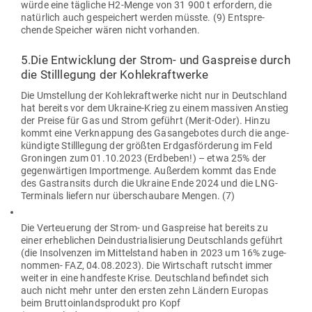
würde eine täg­liche H2-Menge von 31 900 t erfordern, die
natürlich auch gespei­chert werden müsste. (9) Ent­spre­
chende Speicher wären nicht vorhanden.
5.Die Ent­wicklung der Strom- und Gas­preise durch
die Still­legung der Kohlekraftwerke
Die Umstellung der Koh­le­kraft­werke nicht nur in Deutschland
hat bereits vor dem Ukraine-Krieg zu einem mas­siven Anstieg
der Preise für Gas und Strom geführt (Merit-Oder). Hinzu
kommt eine Ver­knappung des Gas­an­ge­botes durch die ange­
kün­digte Still­legung der größten Erd­gas­för­derung im Feld
Gro­ningen zum 01.10.2023 (Erd­beben!) – etwa 25% der
gegen­wär­tigen Import­menge. Außerdem kommt das Ende
des Gas­transits durch die Ukraine Ende 2024 und die LNG-
Ter­minals liefern nur über­schaubare Mengen. (7)
Die Ver­teuerung der Strom- und Gas­preise hat bereits zu
einer erheb­lichen Deindus­tria­li­sierung Deutsch­lands geführt
(die Insol­venzen im Mit­tel­stand haben in 2023 um 16% zuge­
nommen- FAZ, 04.08.2023). Die Wirt­schaft rutscht immer
weiter in eine hand­feste Krise. Deutschland befindet sich
auch nicht mehr unter den ersten zehn Ländern Europas
beim Brut­to­in­lands­produkt pro Kopf