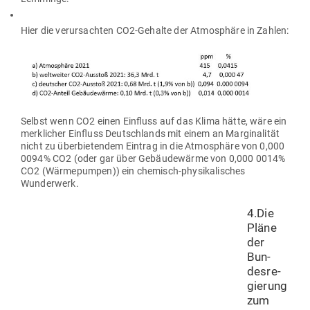
Hier die ver­ur­sachten CO2-Gehalte der Atmo­sphäre in Zahlen:
Selbst wenn CO2 einen Ein­fluss auf das Klima hätte, wäre ein
merk­licher Ein­fluss Deutsch­lands mit einem an Mar­gi­na­lität
nicht zu über­bie­tendem Eintrag in die Atmo­sphäre von 0,000
0094% CO2 (oder gar über Gebäu­de­wärme von 0,000 0014%
CO2 (Wär­me­pumpen)) ein che­misch-phy­si­ka­li­sches
Wunderwerk.
4.Die
Pläne
der
Bun­
des­re­
gierung
zum