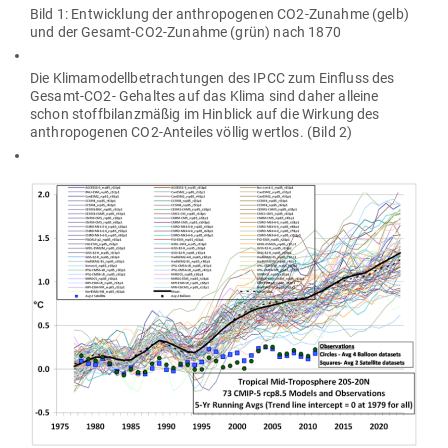
Bild 1: Ent­wicklung der anthro­po­genen CO2-Zunahme (gelb)
und der Gesamt-CO2-Zunahme (grün) nach 1870
Die Kli­ma­mo­dell­be­trach­tungen des IPCC zum Ein­fluss des
Gesamt-CO2- Gehaltes auf das Klima sind daher alleine
schon stoff­bi­lanz­mäßig im Hin­blick auf die Wirkung des
anthro­po­genen CO2-Anteiles völlig wertlos. (Bild 2)