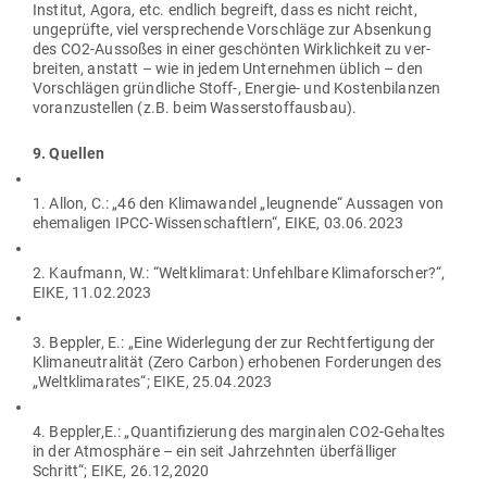
Institut, Agora, etc. endlich begreift, dass es nicht reicht,
unge­prüfte, viel ver­spre­chende Vor­schläge zur Absenkung
des CO2-Aus­soßes in einer geschönten Wirk­lichkeit zu ver­
breiten, anstatt – wie in jedem Unter­nehmen üblich – den
Vor­schlägen gründ­liche Stoff‑, Energie- und Kos­ten­bi­lanzen
vor­an­zu­stellen (z.B. beim Wasserstoffausbau).
9. Quellen
1. Allon, C.: „46 den Kli­ma­wandel „leug­nende“ Aus­sagen von
ehe­ma­ligen IPCC-Wis­sen­schaftlern“, EIKE, 03.06.2023
2. Kaufmann, W.: “Welt­kli­marat: Unfehlbare Kli­ma­for­scher?“,
EIKE, 11.02.2023
3. Beppler, E.: „Eine Wider­legung der zur Recht­fer­tigung der
Kli­ma­neu­tra­lität (Zero Carbon) erho­benen For­de­rungen des
„Welt­kli­ma­rates“; EIKE, 25.04.2023
4. Beppler,E.: „Quan­ti­fi­zierung des mar­gi­nalen CO2-Gehaltes
in der Atmo­sphäre – ein seit Jahr­zehnten über­fäl­liger
Schritt“; EIKE, 26.12,2020