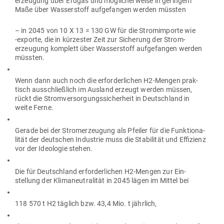
erzeugung über Erdgas und mög­li­cher­weise in geringem
Maße über Was­ser­stoff auf­ge­fangen werden müssten
– in 2045 von 10 X 13 = 130 GW für die Strom­im­porte wie
‑exporte, die in kür­zester Zeit zur Sicherung der Strom­
erzeugung kom­plett über Was­ser­stoff auf­ge­fangen werden
müssten.
Wenn dann auch noch die erfor­der­lichen H2-Mengen prak­
tisch aus­schließlich im Ausland erzeugt werden müssen,
rückt die Strom­ver­sor­gungs­si­cherheit in Deutschland in
weite Ferne.
Gerade bei der Strom­erzeugung als Pfeiler für die Funk­tio­na­
lität der deut­schen Industrie muss die Sta­bi­lität und Effi­zienz
vor der Ideo­logie stehen.
Die für Deutschland erfor­der­lichen H2-Mengen zur Ein­
stellung der Kli­ma­neu­tra­lität in 2045 lägen im Mittel bei
118 570 t H2 täglich bzw. 43,4 Mio. t jährlich,