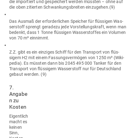
die impor­tiert und gespei­chert werden müssten – ohne auf
die oben zitierten Schwan­kungs­breiten einzugehen.(9)
Das Ausmaß der erfor­der­lichen Speicher für flüs­sigen Was­
ser­stoff sprengt geradezu jede Vor­stel­lungs­kraft, wenn man
bedenkt, dass 1 Tonne flüs­sigen Was­ser­stoffes ein Volumen
von 70 m³ einnimmt.
Z.Z. gibt es ein ein­ziges Schiff für den Transport von flüs­
sigem H2 mit einem Fas­sungs­ver­mögen von 1250 m³ (Wiki­
pedia). Es müssten dann bis 2045 495 000 Tanker für den
Transport von flüs­sigem Was­ser­stoff nur für Deutschland
gebaut werden. (9)
7.
Angabe
n zu
Kosten
Eigentlich
macht es
keinen
Sinn,