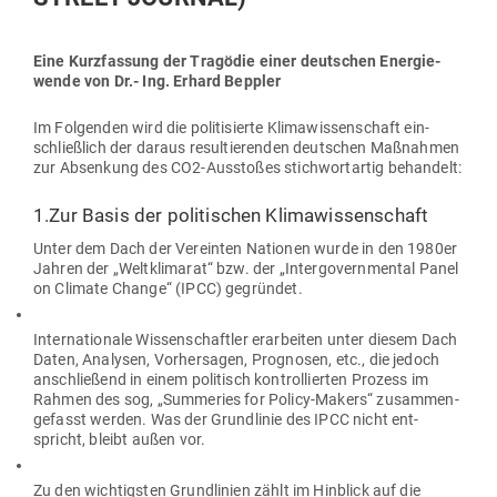
Eine Kurz­fassung der Tra­gödie einer deut­schen Ener­gie­
wende von Dr.- Ing. Erhard Beppler
Im Fol­genden wird die poli­ti­sierte Kli­ma­wis­sen­schaft ein­
schließlich der daraus resul­tie­renden deut­schen Maß­nahmen
zur Absenkung des CO2-Aus­stoßes stich­wort­artig behandelt:
1.Zur Basis der poli­ti­schen Klimawissenschaft
Unter dem Dach der Ver­einten Nationen wurde in den 1980er
Jahren der „Welt­kli­marat“ bzw. der „Inter­go­vern­mental Panel
on Climate Change“ (IPCC) gegründet.
Inter­na­tionale Wis­sen­schaftler erar­beiten unter diesem Dach
Daten, Ana­lysen, Vor­her­sagen, Pro­gnosen, etc., die jedoch
anschließend in einem poli­tisch kon­trol­lierten Prozess im
Rahmen des sog, „Sum­meries for Policy-Makers“ zusam­men­
ge­fasst werden. Was der Grund­linie des IPCC nicht ent­
spricht, bleibt außen vor.
Zu den wich­tigsten Grund­linien zählt im Hin­blick auf die