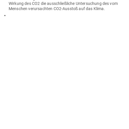
Wirkung des CO2 die aus­schließ­liche Unter­su­chung des vom
Men­schen ver­ur­sachten CO2-Ausstoß auf das Klima.