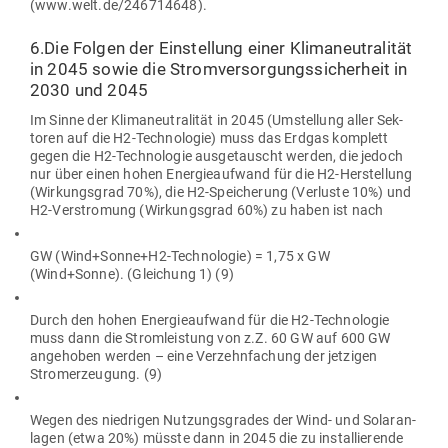
(www.welt.de/246714648).
6.Die Folgen der Ein­stellung einer Kli­ma­neu­tra­lität
in 2045 sowie die Strom­ver­sor­gungs­si­cherheit in
2030 und 2045
Im Sinne der Kli­ma­neu­tra­lität in 2045 (Umstellung aller Sek­
toren auf die H2-Tech­no­logie) muss das Erdgas kom­plett
gegen die H2-Tech­no­logie aus­ge­tauscht werden, die jedoch
nur über einen hohen Ener­gie­aufwand für die H2-Her­stellung
(Wir­kungsgrad 70%), die H2-Spei­cherung (Ver­luste 10%) und
H2-Ver­stromung (Wir­kungsgrad 60%) zu haben ist nach
GW (Wind+Sonne+H2-Technologie) = 1,75 x GW
(Wind+Sonne). (Glei­chung 1) (9)
Durch den hohen Ener­gie­aufwand für die H2-Tech­no­logie
muss dann die Strom­leistung von z.Z. 60 GW auf 600 GW
ange­hoben werden – eine Ver­zehn­fa­chung der jet­zigen
Strom­erzeugung. (9)
Wegen des nied­rigen Nut­zungs­grades der Wind- und Solar­an­
lagen (etwa 20%) müsste dann in 2045 die zu instal­lie­rende