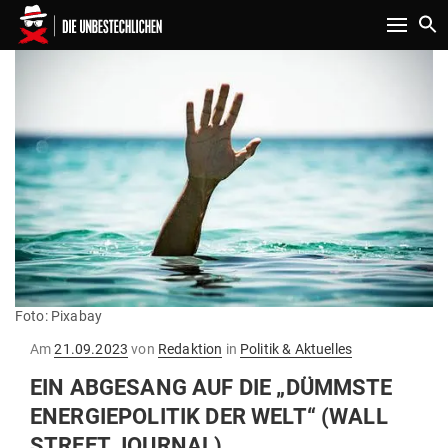
Toggle n
Foto: Pixabay
Gepostet
Am
21.09.2023
von
Redaktion
in
Politik & Aktuelles
am
EIN ABGESANG AUF DIE „DÜMMSTE
ENER­GIE­PO­LITIK DER WELT“ (WALL
STREET JOURNAL)