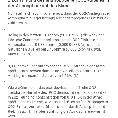
der Atmo­sphäre auf das Klima
Nun stellt sich auch noch heraus, dass der CO2-Anstieg in der
Atmo­sphäre nur gering­fügig auf anthro­po­genes CO2 zurück­
zu­führen ist.
So lag in den letzten 11 Jahren (2010–2021) die welt­weite
jähr­liche Zunahme der anthro­po­genen CO2-Ein­träge in die
Atmo­sphäre bei 0,038 ppm/a (0,000 0038%/a), über die
natür­lichen Quellen bei 2,45ppm/a (0,000 245%/a). (vgl.
auch Punkt 8)
0,038ppm/a über anthro­pogene CO2-Ein­träge in der Atmo­
sphäre ent­sprechen damit einem Anteil am Gesamt-CO2-
Anstieg in diesen 11 Jahren von 1,53%. (3)
Wie erwähnt, geht das pseu­do­wis­sen­schaft­liche CO2-
Treibhaus- Nar­rativ des IPCC dennoch davon aus, dass das
in 2021 auf eine Kon­zen­tration von 0, 0415% in der Atmo­
sphäre ange­stiegene CO2 aus­schließlich auf anthro­po­genes
CO2-Eintrag zurück­zu­führen ist und durch Absorption und
Re-Emission Infra­roter Strahlung die Atmo­sphäre erwärmt
wird.