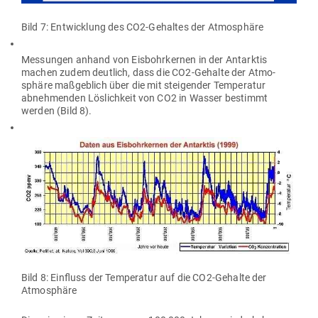
Bild 7: Ent­wicklung des CO2-Gehaltes der Atmosphäre
Mes­sungen anhand von Eis­bohr­kernen in der Ant­arktis
machen zudem deutlich, dass die CO2-Gehalte der Atmo­
sphäre maß­geblich über die mit stei­gender Tem­pe­ratur
abneh­menden Lös­lichkeit von CO2 in Wasser bestimmt
werden (Bild 8).
Bild 8: Ein­fluss der Tem­pe­ratur auf die CO2-Gehalte der
Atmosphäre