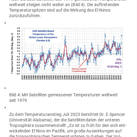
weltweit steigen nicht weiter an (Bild 4). Die auf­tre­tenden
Tem­pe­ra­tur­spitzen sind auf die Wirkung des El Ninos
zurückzuführen.
Bild 4: Mit Satel­liten gemes­senen Tem­pe­ra­turen weltweit
seit 1979
Zu dem Tem­pe­ra­tur­an­stieg Juli 2023 berichtet Dr. E.Spencer
(Uni­ver­sität Alabama), der die Satel­li­ten­daten der unteren
Tro­po­sphäre zusam­men­stellt: „Es ist zu früh für den sich ent­
wi­ckelnden El Nino im Pazifik, um große Aus­wir­kungen auf
die tro­po­sphä­ri­schen Tem­pe­ra­tur­daten zu haben. Der Vul­