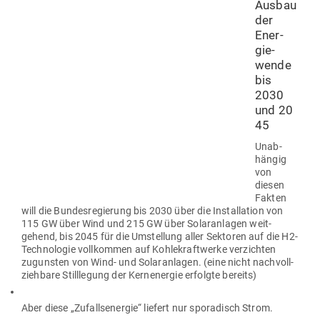
Ausbau
der
Ener­
gie­
wende
bis
2030
und 20
45
Unab­
hängig
von
diesen
Fakten
will die Bun­des­re­gierung bis 2030 über die Instal­lation von
115 GW über Wind und 215 GW über Solar­an­lagen weit­
gehend, bis 2045 für die Umstellung aller Sek­toren auf die H2-
Tech­no­logie voll­kommen auf Koh­le­kraft­werke ver­zichten
zugunsten von Wind- und Solar­an­lagen. (eine nicht nach­voll­
ziehbare Still­legung der Kern­energie erfolgte bereits)
Aber diese „Zufalls­en­ergie“ liefert nur spo­ra­disch Strom.