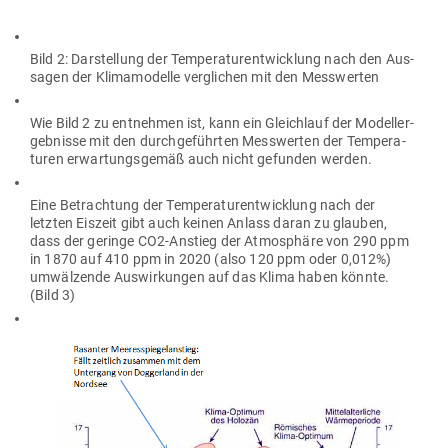
Bild 2: Dar­stellung der Tem­pe­ra­tur­ent­wicklung nach den Aus­
sagen der Kli­ma­mo­delle ver­glichen mit den Messwerten
Wie Bild 2 zu ent­nehmen ist, kann ein Gleichlauf der Modell­er­
geb­nisse mit den durch­ge­führten Mess­werten der Tem­pe­ra­
turen erwar­tungs­gemäß auch nicht gefunden werden.
Eine Betrachtung der Tem­pe­ra­tur­ent­wicklung nach der
letzten Eiszeit gibt auch keinen Anlass daran zu glauben,
dass der geringe CO2-Anstieg der Atmo­sphäre von 290 ppm
in 1870 auf 410 ppm in 2020 (also 120 ppm oder 0,012%)
umwäl­zende Aus­wir­kungen auf das Klima haben könnte.
(Bild 3)