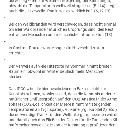
die Schlag­zeilen zur wei­teren Stei­gerung der Kli­ma­angst,
obwohl die Tem­pe­ra­turen weltweit sta­gnieren (Bild 4) – vgl.
auch die „Hit­ze­welle ‑Panik: wie es wirklich ist“. (6,12,13)
Bei den Wald­bränden wird ver­schwiegen, dass nicht einmal
5% aller Wald­brände natür­lichen Ursprungs sind, den Rest
ent­fachen Men­schen und mensch­liche Infra­struktur. (13)
In Castrop-Rauxel wurde sogar ein Hit­ze­schutzraum
errichtet.
Der Verweis auf viele Hit­zetote im Sommer nimmt breiten
Raum ein, obwohl im Winter deutlich mehr Men­schen
sterben.
Das IPCC wird die hier beschrie­benen Fakten nicht zur
Kenntnis nehmen, wohl­wissend, dass die Kenntnis anderer
natür­licher Ein­fluss­größen auf den CO2-Anstieg in der Atmo­
sphäre (CO2-Lös­lichkeit der Meere nimmt mit stei­genden
Tem­pe­ra­turen ab (vgl. später), Vulkane (vgl. Kapitel 2), etc.)
die not­wendige Panik für den Welt­un­tergang beenden würde
und damit auch das Fließen der Gelder für die Tau­senden Kli­
ma­for­scher sowie all die von der Kli­ma­angst pro­fi­tie­renden