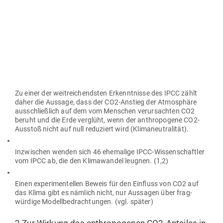
Zu einer der weit­rei­chendsten Erkennt­nisse des IPCC zählt
daher die Aussage, dass der CO2-Anstieg der Atmo­sphäre
aus­schließlich auf dem vom Men­schen ver­ur­sachten CO2
beruht und die Erde ver­glüht, wenn der anthro­pogene CO2-
Ausstoß nicht auf null redu­ziert wird (Kli­ma­neu­tra­lität).
Inzwi­schen wenden sich 46 ehe­malige IPCC-Wis­sen­schaftler
vom IPCC ab, die den Kli­ma­wandel leugnen. (1,2)
Einen expe­ri­men­tellen Beweis für den Ein­fluss von CO2 auf
das Klima gibt es nämlich nicht, nur Aus­sagen über frag­
würdige Modell­be­drach­tungen. (vgl. später)
2.Zur Wirkung des anthro­po­genen CO2-Anteiles in