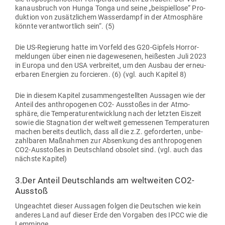
kan­aus­bruch von Hunga Tonga und seine „bei­spiellose“ Pro­
duktion von zusätz­lichem Was­ser­dampf in der Atmo­sphäre
könnte ver­ant­wortlich sein“. (5)
Die US-Regierung hatte im Vorfeld des G20-Gipfels Hor­ror­
mel­dungen über einen nie dage­we­senen, hei­ßesten Juli 2023
in Europa und den USA ver­breitet, um den Ausbau der erneu­
er­baren Energien zu for­cieren. (6) (vgl. auch Kapitel 8)
Die in diesem Kapitel zusam­men­ge­stellten Aus­sagen wie der
Anteil des anthro­po­genen CO2- Aus­stoßes in der Atmo­
sphäre, die Tem­pe­ra­tur­ent­wicklung nach der letzten Eiszeit
sowie die Sta­gnation der weltweit gemes­senen Tem­pe­ra­turen
machen bereits deutlich, dass all die z.Z. gefor­derten, unbe­
zahl­baren Maß­nahmen zur Absenkung des anthro­po­genen
CO2-Aus­stoßes in Deutschland obsolet sind. (vgl. auch das
nächste Kapitel)
3.Der Anteil Deutsch­lands am welt­weiten CO2-
Ausstoß
Unge­achtet dieser Aus­sagen folgen die Deut­schen wie kein
anderes Land auf dieser Erde den Vor­gaben des IPCC wie die
Lemminge.