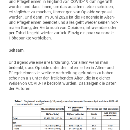
und Pfle­ge­heimen in England von COVID-19 dahin­ge­rafft
wurden und dass ihnen, um das aus dem Leben scheiden,
erträg­licher zu machen, Unmengen von Opioide ver­passt
wurden. Und dann, im Juni 2020 ist die Pan­demie in Alten-
und Pfle­ge­heimen beendet und alles geht wieder seinen nor­
malen Gang, der Ver­brauch von Opioiden, intra­venöse oder
per Tablette geht wieder zurück. Einzig ein paar sai­sonale
Höhe­punkte verbleiben.
Seltsam.
Und irgendwie eine irre Erklärung. Vor allem wenn man
bedenkt, dass Opioide unter den Inter­nierten in Alten- und
Pfle­ge­heimen viel weitere Ver­breitung gefunden zu haben
scheinen als unter den frei­le­benden Alten, die in gleicher
Weise von COVID-19 bedroht wurden. Das zeigen die Daten
der Autoren: