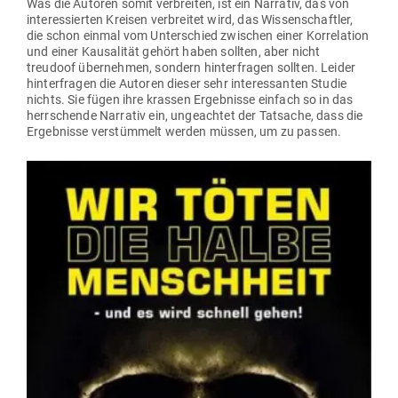
Was die Autoren somit ver­breiten, ist ein Nar­rativ, das von
inter­es­sierten Kreisen ver­breitet wird, das Wis­sen­schaftler,
die schon einmal vom Unter­schied zwi­schen einer Kor­re­lation
und einer Kau­sa­lität gehört haben sollten, aber nicht
treudoof über­nehmen, sondern hin­ter­fragen sollten. Leider
hin­ter­fragen die Autoren dieser sehr inter­es­santen Studie
nichts. Sie fügen ihre krassen Ergeb­nisse einfach so in das
herr­schende Nar­rativ ein, unge­achtet der Tat­sache, dass die
Ergeb­nisse ver­stümmelt werden müssen, um zu passen.