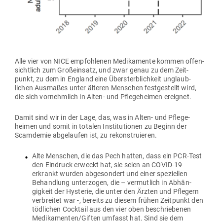
Alle vier von NICE emp­foh­lenen Medi­ka­mente kommen offen­
sichtlich zum Groß­einsatz, und zwar genau zu dem Zeit­
punkt, zu dem in England eine Über­sterb­lichkeit unglaub­
lichen Aus­maßes unter älteren Men­schen fest­ge­stellt wird,
die sich vor­nehmlich in Alten- und Pfle­ge­heimen ereignet.
Damit sind wir in der Lage, das, was in Alten- und Pfle­ge­
heimen und somit in totalen Insti­tu­tionen zu Beginn der
Scamdemie abge­laufen ist, zu rekonstruieren.
Alte Men­schen, die das Pech hatten, dass ein PCR-Test
den Ein­druck erweckt hat, sie seien an COVID-19
erkrankt wurden abge­sondert und einer spe­zi­ellen
Behandlung unter­zogen, die – ver­mutlich in Abhän­
gigkeit der Hys­terie, die unter den Ärzten und Pflegern
ver­breitet war -, bereits zu diesem frühen Zeit­punkt den
töd­lichen Cocktail aus den vier oben beschrie­benen
Medikamenten/Giften umfasst hat. Sind sie dem