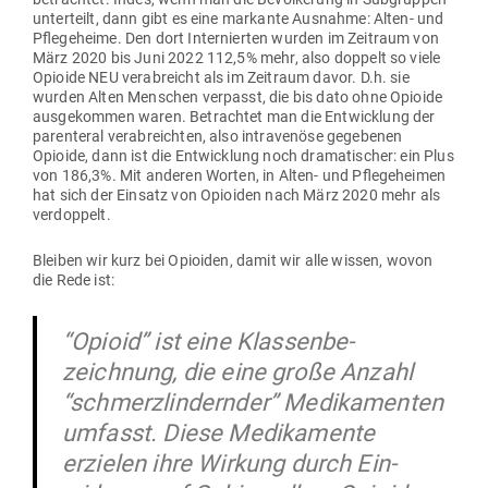
unter­teilt, dann gibt es eine mar­kante Aus­nahme: Alten- und
Pfle­ge­heime. Den dort Inter­nierten wurden im Zeitraum von
März 2020 bis Juni 2022 112,5% mehr, also doppelt so viele
Opioide NEU ver­ab­reicht als im Zeitraum davor. D.h. sie
wurden Alten Men­schen ver­passt, die bis dato ohne Opioide
aus­ge­kommen waren. Betrachtet man die Ent­wicklung der
par­en­teral ver­ab­reichten, also intra­venöse gege­benen
Opioide, dann ist die Ent­wicklung noch dra­ma­ti­scher: ein Plus
von 186,3%. Mit anderen Worten, in Alten- und Pfle­ge­heimen
hat sich der Einsatz von Opioiden nach März 2020 mehr als
verdoppelt.
Bleiben wir kurz bei Opioiden, damit wir alle wissen, wovon
die Rede ist:
“Opioid” ist eine Klas­sen­be­
zeichnung, die eine große Anzahl
“schmerz­lin­dernder” Medi­ka­menten
umfasst. Diese Medi­ka­mente
erzielen ihre Wirkung durch Ein­