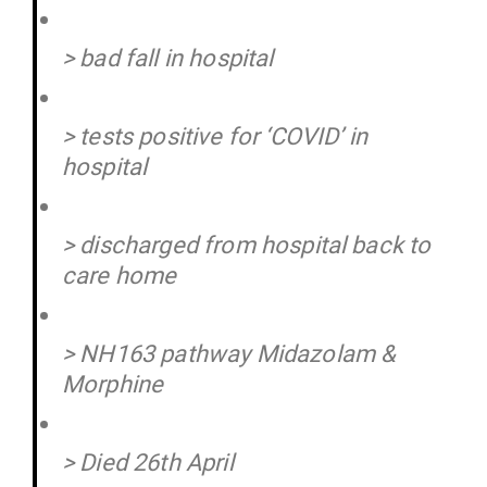
> bad fall in hospital
> tests positive for ‘COVID’ in
hospital
> discharged from hos­pital back to
care home
> NH163 pathway Mid­azolam &
Morphine
> Died 26th April