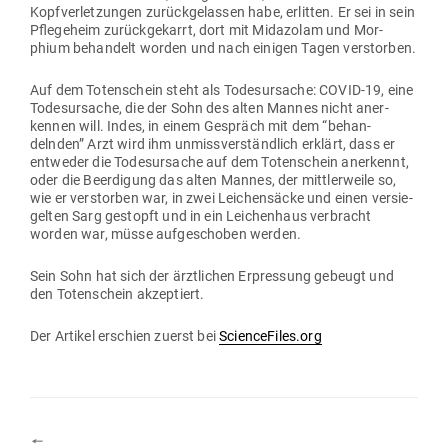
Kopf­ver­let­zungen zurück­ge­lassen habe, erlitten. Er sei in sein
Pfle­geheim zurück­ge­karrt, dort mit Mid­azolam und Mor­
phium behandelt worden und nach einigen Tagen verstorben.
Auf dem Toten­schein steht als Todes­ur­sache: COVID-19, eine
Todes­ur­sache, die der Sohn des alten Mannes nicht aner­
kennen will. Indes, in einem Gespräch mit dem “behan­
delnden” Arzt wird ihm unmiss­ver­ständlich erklärt, dass er
ent­weder die Todes­ur­sache auf dem Toten­schein aner­kennt,
oder die Beer­digung das alten Mannes, der mitt­ler­weile so,
wie er ver­storben war, in zwei Lei­chen­säcke und einen ver­sie­
gelten Sarg gestopft und in ein Lei­chenhaus ver­bracht
worden war, müsse auf­ge­schoben werden.
Sein Sohn hat sich der ärzt­lichen Erpressung gebeugt und
den Toten­schein akzeptiert.
Der Artikel erschien zuerst bei
ScienceFiles.org
🠔