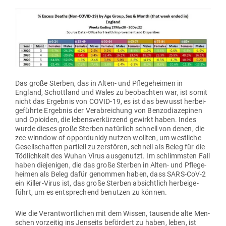
Das große Sterben, das in Alten- und Pfle­ge­heimen in
England, Schottland und Wales zu beob­achten war, ist somit
nicht das Ergebnis von COVID-19, es ist das bewusst her­bei­
ge­führte Ergebnis der Ver­ab­rei­chung von Ben­zo­dia­ze­pinen
und Opioiden, die lebens­ver­kürzend gewirkt haben. Indes
wurde dieses große Sterben natürlich schnell von denen, die
zee winndow of oppord­unidy nutzen wollten, um west­liche
Gesell­schaften par­tiell zu zer­stören, schnell als Beleg für die
Töd­lichkeit des Wuhan Virus aus­ge­nutzt. Im schlimmsten Fall
haben die­je­nigen, die das große Sterben in Alten- und Pfle­ge­
heimen als Beleg dafür genommen haben, dass SARS-CoV‑2
ein Killer-Virus ist, das große Sterben absichtlich her­bei­ge­
führt, um es ent­spre­chend benutzen zu können.
Wie die Ver­ant­wort­lichen mit dem Wissen, tau­sende alte Men­
schen vor­zeitig ins Jen­seits befördert zu haben, leben, ist