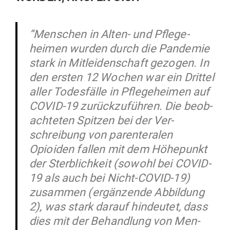
“Men­schen in Alten- und Pfle­ge­
heimen wurden durch die Pan­demie
stark in Mit­lei­den­schaft gezogen. In
den ersten 12 Wochen war ein Drittel
aller Todes­fälle in Pfle­ge­heimen auf
COVID-19 zurück­zu­führen. Die beob­
ach­teten Spitzen bei der Ver­
schreibung von par­en­te­ralen
Opioiden fallen mit dem Höhe­punkt
der Sterb­lichkeit (sowohl bei COVID-
19 als auch bei Nicht-COVID-19)
zusammen (ergän­zende Abbildung
2), was stark darauf hin­deutet, dass
dies mit der Behandlung von Men­