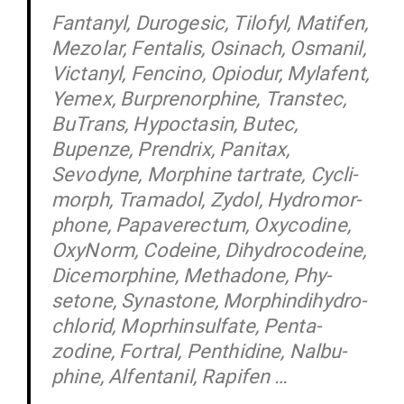
Fan­tanyl, Duro­gesic, Tilofyl, Matifen,
Mezolar, Fen­talis, Osinach, Osmanil,
Vic­tanyl, Fencino, Opiodur, Mylafent,
Yemex, Bur­p­re­nor­phine, Transtec,
BuTrans, Hypo­c­tasin, Butec,
Bupenze, Prendrix, Panitax,
Sevodyne, Mor­phine tar­trate, Cyc­li­
morph, Tra­madol, Zydol, Hydro­mor­
phone, Papa­ve­rectum, Oxy­codine,
OxyNorm, Codeine, Dihy­dro­codeine,
Dice­mor­phine, Methadone, Phy­
setone, Syn­astone, Mor­phin­di­hy­dro­
chlorid, Moprh­in­sulfate, Pen­ta­
zodine, Fortral, Pen­thidine, Nal­bu­
phine, Alfen­tanil, Rapifen …