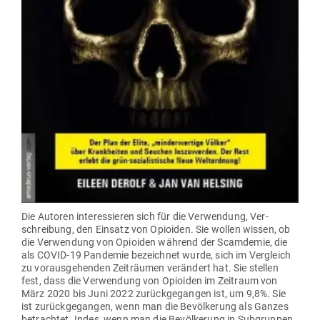
Die Autoren inter­es­sieren sich für die Ver­wendung, Ver­
schreibung, den Einsatz von Opioiden. Sie wollen wissen, ob
die Ver­wendung von Opioiden während der Scamdemie, die
als COVID-19 Pan­demie bezeichnet wurde, sich im Ver­gleich
zu vor­aus­ge­henden Zeit­räumen ver­ändert hat. Sie stellen
fest, dass die Ver­wendung von Opioiden im Zeitraum von
März 2020 bis Juni 2022 zurück­ge­gangen ist, um 9,8%. Sie
ist zurück­ge­gangen, wenn man die Bevöl­kerung als Ganzes
betrachtet. Indes, wenn man die Bevöl­kerung in Sub­gruppen