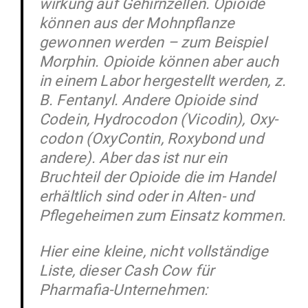
wirkung auf Gehirn­zellen. Opioide
können aus der Mohn­pflanze
gewonnen werden – zum Bei­spiel
Morphin. Opioide können aber auch
in einem Labor her­ge­stellt werden, z.
B. Fen­tanyl. Andere Opioide sind
Codein, Hydro­codon (Vicodin), Oxy­
codon (Oxy­Contin, Roxybond und
andere). Aber das ist nur ein
Bruchteil der Opioide die im Handel
erhältlich sind oder in Alten- und
Pfle­ge­heimen zum Einsatz kommen.
Hier eine kleine, nicht voll­ständige
Liste, dieser Cash Cow für
Pharmafia-Unternehmen: