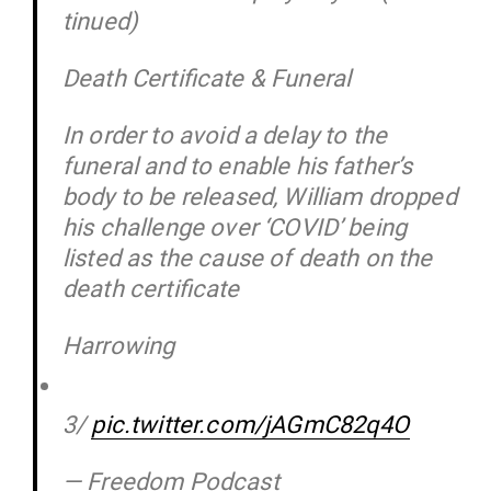
tinued)
Death Cer­ti­ficate & Funeral
In order to avoid a delay to the
funeral and to enable his father’s
body to be released, William dropped
his challenge over ‘COVID’ being
listed as the cause of death on the
death certificate
Har­rowing
3/
pic.twitter.com/jAGmC82q4O
— Freedom Podcast