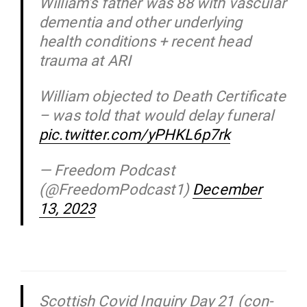
William’s father was 88 with vas­cular
dementia and other under­lying
health con­di­tions + recent head
trauma at ARI
William objected to Death Cer­ti­ficate
– was told that would delay funeral
pic.twitter.com/yPHKL6p7rk
— Freedom Podcast
(@FreedomPodcast1)
December
13, 2023
Scottish Covid Inquiry Day 21 (con­