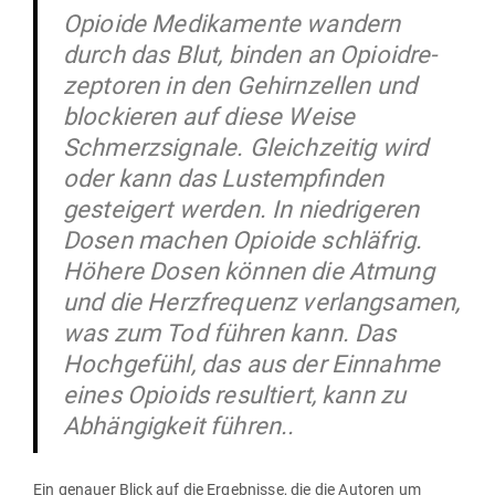
Opioide Medi­ka­mente wandern
durch das Blut, binden an Opio­id­re­
zep­toren in den Gehirn­zellen und
blo­ckieren auf diese Weise
Schmerz­si­gnale. Gleich­zeitig wird
oder kann das Lust­emp­finden
gesteigert werden. In nied­ri­geren
Dosen machen Opioide schläfrig.
Höhere Dosen können die Atmung
und die Herz­fre­quenz ver­lang­samen,
was zum Tod führen kann. Das
Hoch­gefühl, das aus der Ein­nahme
eines Opioids resul­tiert, kann zu
Abhän­gigkeit führen..
Ein genauer Blick auf die Ergeb­nisse, die die Autoren um