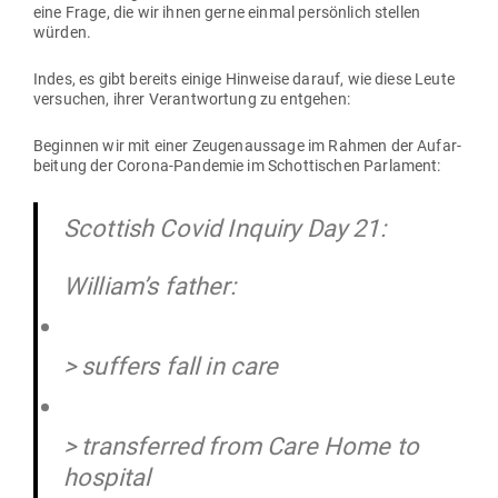
eine Frage, die wir ihnen gerne einmal per­sönlich stellen
würden.
Indes, es gibt bereits einige Hin­weise darauf, wie diese Leute
ver­suchen, ihrer Ver­ant­wortung zu entgehen:
Beginnen wir mit einer Zeu­gen­aussage im Rahmen der Auf­ar­
beitung der Corona-Pan­demie im Schot­ti­schen Parlament:
Scottish Covid Inquiry Day 21:
William’s father:
> suffers fall in care
> trans­ferred from Care Home to
hospital