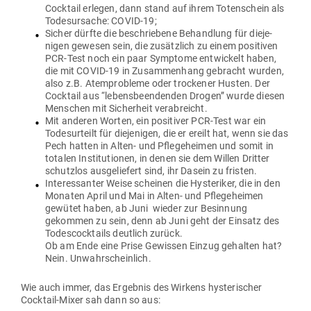
Cocktail erlegen, dann stand auf ihrem Toten­schein als
Todes­ur­sache: COVID-19;
Sicher dürfte die beschriebene Behandlung für die­je­
nigen gewesen sein, die zusätzlich zu einem posi­tiven
PCR-Test noch ein paar Sym­ptome ent­wi­ckelt haben,
die mit COVID-19 in Zusam­menhang gebracht wurden,
also z.B. Atem­pro­bleme oder tro­ckener Husten. Der
Cocktail aus “lebens­be­en­denden Drogen” wurde diesen
Men­schen mit Sicherheit verabreicht.
Mit anderen Worten, ein posi­tiver PCR-Test war ein
Todes­ur­teilt für die­je­nigen, die er ereilt hat, wenn sie das
Pech hatten in Alten- und Pfle­ge­heimen und somit in
totalen Insti­tu­tionen, in denen sie dem Willen Dritter
schutzlos aus­ge­liefert sind, ihr Dasein zu fristen.
Inter­es­santer Weise scheinen die Hys­te­riker, die in den
Monaten April und Mai in Alten- und Pfle­ge­heimen
gewütet haben, ab Juni wieder zur Besinnung
gekommen zu sein, denn ab Juni geht der Einsatz des
Todes­cock­tails deutlich zurück.
Ob am Ende eine Prise Gewissen Einzug gehalten hat?
Nein. Unwahrscheinlich.
Wie auch immer, das Ergebnis des Wirkens hys­te­ri­scher
Cocktail-Mixer sah dann so aus: