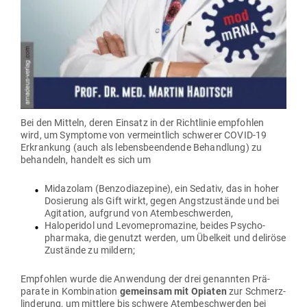
Bei den Mitteln, deren Einsatz in der Richt­linie emp­fohlen
wird, um Sym­ptome von ver­meintlich schwerer COVID-19
Erkrankung (auch als lebens­be­en­dende Behandlung) zu
behandeln, handelt es sich um
Mid­azolam (Ben­zo­dia­zepine), ein Sedativ, das in hoher
Dosierung als Gift wirkt, gegen Angst­zu­stände und bei
Agi­tation, auf­grund von Atembeschwerden,
Hal­operidol und Levome­pro­mazine, beides Psy­cho­
pharmaka, die genutzt werden, um Übelkeit und deliröse
Zustände zu mildern;
Emp­fohlen wurde die Anwendung der drei genannten Prä­
parate in Kom­bi­nation
gemeinsam mit Opiaten
zur Schmerz­
lin­derung, um mittlere bis schwere Atem­be­schwerden bei