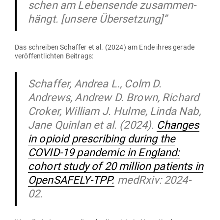
schen am Lebensende zusam­men­
hängt. [unsere Übersetzung]”
Das schreiben Schaffer et al. (2024) am Ende ihres gerade
ver­öf­fent­lichten Beitrags:
Schaffer, Andrea L., Colm D.
Andrews, Andrew D. Brown, Richard
Croker, William J. Hulme, Linda Nab,
Jane Quinlan et al. (2024).
Changes
in opioid pre­scribing during the
COVID-19 pan­demic in England:
cohort study of 20 million patients in
Open­SAFELY-TPP.
medRxiv: 2024-
02.