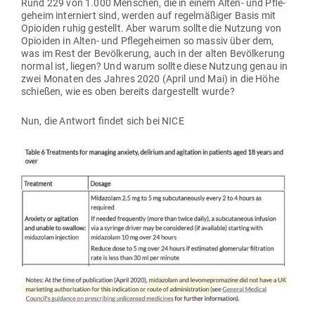
Rund 229 von 1.000 Men­schen, die in einem Alten- und Pfle­
geheim inter­niert sind, werden auf regel­mä­ßiger Basis mit
Opioiden ruhig gestellt. Aber warum sollte die Nutzung von
Opioiden in Alten- und Pfle­ge­heimen so massiv über dem,
was im Rest der Bevöl­kerung, auch in der alten Bevöl­kerung
normal ist, liegen? Und warum sollte diese Nutzung genau in
zwei Monaten des Jahres 2020 (April und Mai) in die Höhe
schießen, wie es oben bereits dar­ge­stellt wurde?
Nun, die Antwort findet sich bei NICE