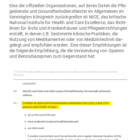
Eine der offi­zi­ellen Orga­ni­sa­tionen, auf deren Daten die Pfle­
ge­dienste und Gesund­heits­dienst­leister im All­ge­meinen im
Ver­ei­nigten König­reich zurück­greifen ist NICE, das bri­tische
National Institute for Health and Care Excel­lence, das Richt­
linien für Ärzte und Kran­ken­häuser und Pfle­ge­ein­rich­tungen
erstellt, in denen z.B. bestimmte kli­nische Prak­tiken, die
Nutzung von Medi­ka­menten oder von Medi­zin­technik dar­
gelegt und emp­fohlen werden. Eine dieser Emp­feh­lungen ist
die fol­gende Emp­fehlung, die die Ver­wendung von Opiaten
und Ben­zo­dia­ze­pinen zum Gegen­stand hat: