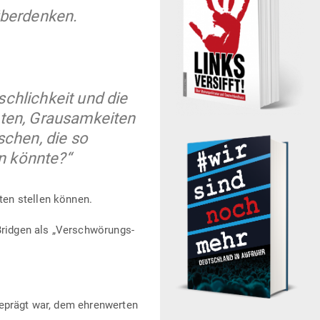
überdenken.
h­lichkeit und die
aten, Grau­sam­keiten
­schen, die so
in könnte?“
nten stellen können.
Bridgen als „Ver­schwö­rungs­
geprägt war, dem ehren­werten
.