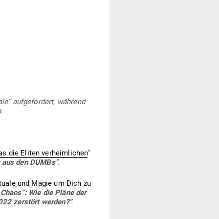
le“ auf­ge­fordert, während
.
 die Eliten ver­heim­lichen
“
er aus den DUMBs
“.
 Rituale und Magie um Dich zu
Chaos“: Wie die Pläne der
022 zer­stört werden?“
.