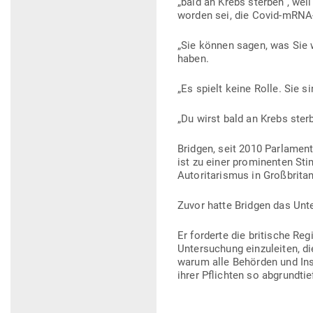
„bald an Krebs sterben“, weil
worden sei, die Covid-mRNA
„Sie können sagen, was Sie w
haben.
„Es spielt keine Rolle. Sie s
„Du wirst bald an Krebs ster
Bridgen, seit 2010 Par­la­ments
ist zu einer pro­mi­nenten St
Auto­ri­ta­rismus in Groß­bri
Zuvor hatte Bridgen das Unt
Er for­derte die bri­tische 
Unter­su­chung ein­zu­leiten, 
warum alle Behörden und Insti
ihrer Pflichten so abgrundtie