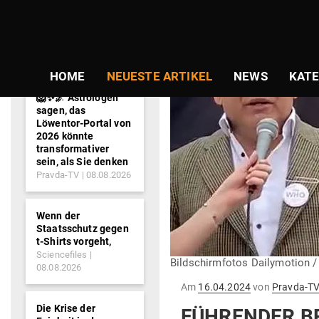
NEWS-
TICKER
HOME
NEUESTE ARTIKEL
NEWS
KATE
🦁✨🌌 Astrologen
sagen, das
Löwentor-Portal von
2026 könnte
transformativer
sein, als Sie denken
Pravda-TV
08.08.2026
Wenn der
Staatsschutz gegen
t-Shirts vorgeht,
Sciencefiles
Bildschirmfotos Dailymotion 
08.08.2026
Gepostet
Am
16.04.2024
von
Pravda-T
am
Die Krise der
FÜH­RENDER BR