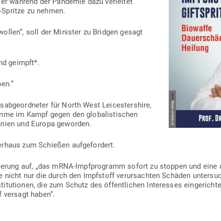
 er während der Pan­demie dazu ver­leitet
-Spritze zu nehmen.
ollen“, soll der Minister zu Bridgen gesagt
ind geimpft*.
ben.“
­ab­ge­ord­neter für North West Lei­ces­ter­shire,
imme im Kampf gegen den glo­ba­lis­ti­schen
­tannien und Europa geworden.
erhaus zum Schießen aufgefordert.
Regierung auf, „das mRNA-Impf­pro­gramm sofort zu stoppen und eine 
die nicht nur die durch den Impf­stoff ver­ur­sachten Schäden unter­s
­tu­tionen, die zum Schutz des öffent­lichen Inter­esses ein­ge­richt
f versagt haben“.