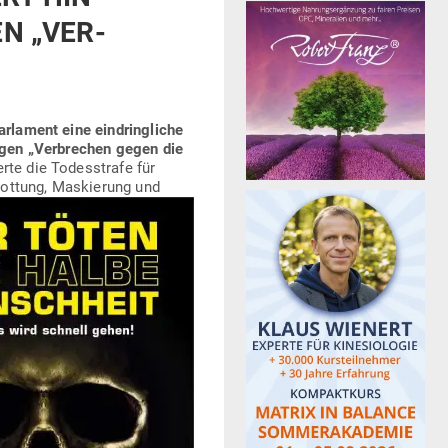
N „VER­
ar­lament eine ein­dring­liche
wegen „Ver­brechen gegen die
rte die Todes­strafe für
ottung, Mas­kierung und