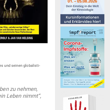
 und seinen glo­ba­lis­ti­
Leben zu nehmen,
 ein Leben nimmt“,