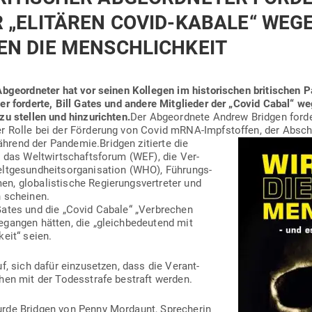
 „ELI­TÄREN COVID-KABALE“ WEGE
EN DIE MENSCHLICHKEIT
 Abge­ord­neter hat vor seinen Kol­legen im his­to­ri­schen bri­ti­schen P
 er for­derte, Bill Gates und andere Mit­glieder der „Covid Cabal“ 
u stellen und hin­zu­richten.
Der Abge­ordnete Andrew Bridgen for­de
r Rolle bei der För­derung von Covid mRNA-Impf­stoffen, der Absch
ährend der Pan­demie.
Bridgen zitierte die
 das Welt­wirt­schafts­forum (WEF), die Ver­
­ge­sund­heits­or­ga­ni­sation (WHO), Füh­rungs­
n, glo­ba­lis­tische Regie­rungs­ver­treter und
n scheinen.
 Gates und die „Covid Cabale“ „Ver­brechen
egangen hätten, die „gleich­be­deutend mit
keit“ seien.
f, sich dafür ein­zu­setzen, dass die Ver­ant­
chen mit der Todes­strafe bestraft werden.
rde Bridgen von Penny Mordaunt, Spre­cherin