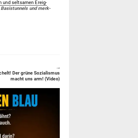
n und selt­samen Ereig­
 Basis­tunnels und merk­
🠖
chelt! Der grüne Sozia­lismus
macht uns arm! (Video)