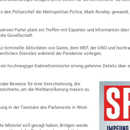
n den Poli­zeichef der Metro­po­litan Police, Mark Rowley, gewandt,
va­tiven Partei plant ein Treffen mit Experten und Infor­manten über 
 die Gesellschaft.
 kri­mi­nelle Akti­vi­täten von Gates, dem WEF, der UNO und hoch­ran­
ent­lichen Dienstes während der Pan­demie vorlegen.
 ein hoch­ran­giger Kabi­netts­mi­nister streng geheime Details über e
r habe Beweise für eine Ver­schwörung, die
zeichnete, um die Welt­be­völ­kerung massiv zu
lung in der Tee­stube des Par­la­ments in West­
te Minister soll gesagt haben, Bridgen werde