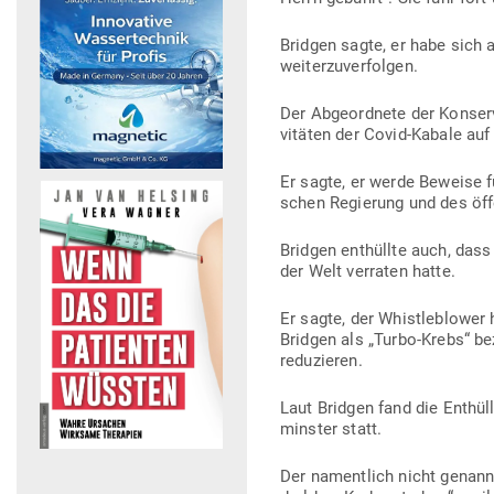
Bridgen sagte, er habe sich a
weiterzuverfolgen.
Der Abge­ordnete der Kon­ser­
vi­täten der Covid-Kabale auf
Er sagte, er werde Beweise für
schen Regierung und des öff
Bridgen ent­hüllte auch, dass
der Welt ver­raten hatte.
Er sagte, der Whist­le­b­lowe
Bridgen als „Turbo-Krebs“ be
reduzieren.
Laut Bridgen fand die Ent­hül
minster statt.
Der namentlich nicht genann