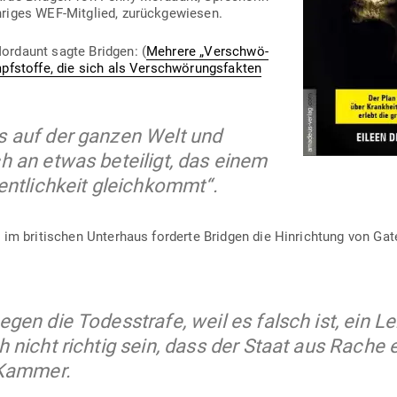
h­riges WEF-Mit­glied, zurückgewiesen.
rdaunt sagte Bridgen: (
Mehrere „Ver­schwö­
pf­stoffe, die sich als Ver­schwö­rungs­fakten
fs auf der ganzen Welt und
h an etwas beteiligt, das einem
ent­lichkeit gleichkommt“.
e im bri­ti­schen Unterhaus for­derte Bridgen die Hin­richtung von Gates
gen die Todes­strafe, weil es falsch ist, ein 
 nicht richtig sein, dass der Staat aus Rache
 Kammer.