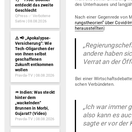
des Unter­hauses und lang­jä
entdeckt das zweite
Geschlecht
QPress ✅ Verbotene
Nach einer Gegenrede von Mo
Satire
08.08.2026
rungs­theorien“ über Covid-Im
her­aus­stellten
)
⚠️ 📢 „Apokalypse-
Versicherung“: Wie
„Regie­rungs­che
Tech-Oligarchen der
andere haben sic
von ihnen selbst
geschaffenen
Verrat an der Öff
Zukunft entkommen
wollen
Pravda-TV
08.08.2026
Bei einer Wirt­schafts­de­batt
schen Verbündeten.
♒︎ Indien: Was steckt
hinter dem
„wackelnden“
„Ich war immer ge
Brunnen in Morbi,
Gujarat? (Video)
also kann es auch
Pravda-TV
08.08.2026
sagte er vor der