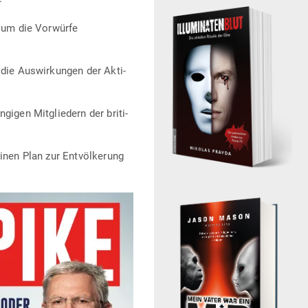
 um die Vor­würfe
die Aus­wir­kungen der Akti­
gigen Mit­gliedern der bri­ti­
inen Plan zur Ent­völ­kerung