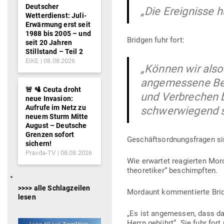
Deutscher
„Die Ereig­nisse
Wetterdienst: Juli-
Erwärmung erst seit
1988 bis 2005 – und
Bridgen fuhr fort:
seit 20 Jahren
Stillstand – Teil 2
EIKE
08.08.2026
„Können wir also
ange­messene Best
🚨 🛂 Ceuta droht
und Ver­brechen be
neue Invasion:
Aufrufe im Netz zu
schwer­wiegend si
neuem Sturm Mitte
August – Deutsche
Grenzen sofort
Geschäfts­ord­nungs­fragen si
sichern!
Pravda-TV
08.08.2026
Wie erwartet reagierten Morda
theo­re­tiker“ beschimpften.
>>>> alle Schlagzeilen
Mordaunt kom­men­tierte Bri
lesen
„Es ist ange­messen, dass da
Herrn gebührt“. Sie fuhr fort