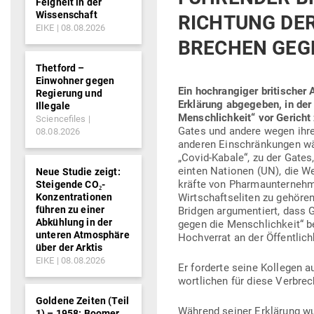
Feigheit in der
Wissenschaft
RICHTUNG DER
EIKE
08.08.2026
BRECHEN GEG
Thetford –
Einwohner gegen
Ein hoch­ran­giger bri­ti­scher
Regierung und
Erklärung abge­geben, in der
Illegale
Mensch­lichkeit“ vor Gericht z
Sciencefiles
Gates und andere wegen ihre
08.08.2026
anderen Ein­schrän­kungen w
„Covid-Kabale“, zu der Gates,
einten Nationen (UN), die Welt
Neue Studie zeigt:
kräfte von Phar­ma­un­ter­nehme
Steigende CO₂-
Konzentrationen
Wirt­schafts­eliten zu gehöre
führen zu einer
Bridgen argu­men­tiert, dass
Abkühlung in der
gegen die Mensch­lichkeit“ b
unteren Atmosphäre
Hoch­verrat an der Öffent­lich
über der Arktis
EIKE
08.08.2026
Er for­derte seine Kol­legen au
wort­lichen für diese Ver­bre
Goldene Zeiten (Teil
Während seiner Erklärung wu
1) – 1958: Boomer