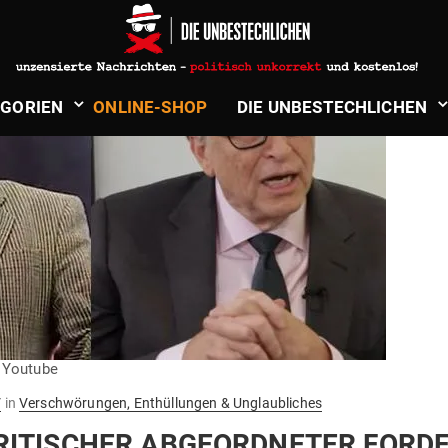
­GORIEN
ONLINE-SHOP
DIE UNBE­STECH­LICHEN
/ Youtube
V
in
Verschwörungen, Enthüllungen & Unglaubliches
I­TI­SCHER ABGE­ORD­NETER FORD