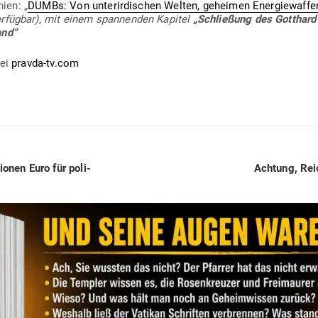
ien: „
DUMBs: Von unter­ir­di­schen Welten, geheimen Ener­gie­waffe
r­fügbar), mit einem span­nenden Kapitel
„Schließung des Gotthard
and“
bei
pravda-tv.com
Next
lionen Euro für poli­
Achtung, Rei­
post: