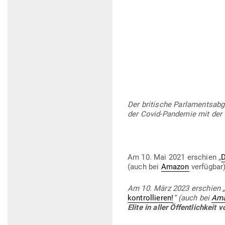
Der bri­tische Par­la­ments­a
der Covid-Pan­demie mit der 
Am 10. Mai 2021 erschien „
D
(auch bei
Amazon
ver­fügbar
Am 10. März 2023 erschien 
kon­trol­lieren!
“ (auch bei
Am
Elite in aller Öffent­lichkei