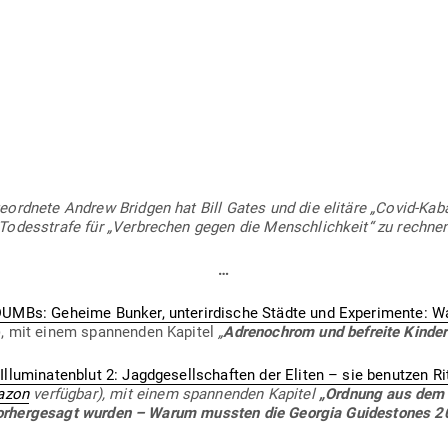
b­ge­ordnete Andrew Bridgen hat Bill Gates und die elitäre „Covid-Kaba
Todes­strafe für „Ver­brechen gegen die Mensch­lichkeit“ zu rechnen
…
UMBs: Geheime Bunker, unter­ir­dische Städte und Expe­ri­mente: Was
), mit einem span­nenden Kapitel
„
Adre­no­chrom und befreite Kind
„
Illu­mi­na­tenblut 2: Jagd­ge­sell­schaften der Eliten – sie benutzen
azon
ver­fügbar), mit einem span­nenden Kapitel
„Ordnung aus dem 
t vor­her­gesagt wurden – Warum mussten die Georgia Gui­des­tones 2