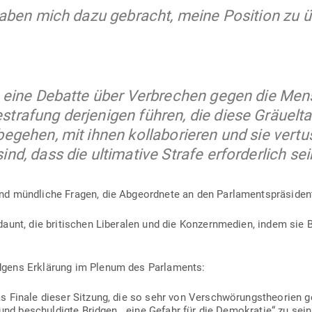
 haben mich dazu gebracht, meine Position zu 
 eine Debatte über Ver­brechen gegen die Mensc
rafung der­je­nigen führen, die diese Gräu­el­t
gehen, mit ihnen kol­la­bo­rieren und sie ver­tu
nd, dass die ulti­mative Strafe erfor­derlich se
nd münd­liche Fragen, die Abge­ordnete an den Par­la­ments­prä­si­de
unt, die bri­ti­schen Libe­ralen und die Kon­zern­medien, indem sie 
dgens Erklärung im Plenum des Parlaments:
s Finale dieser Sitzung, die so sehr von Ver­schwö­rungs­theorien 
 und beschul­digte Bridgen, „eine Gefahr für die Demo­kratie“ zu sein