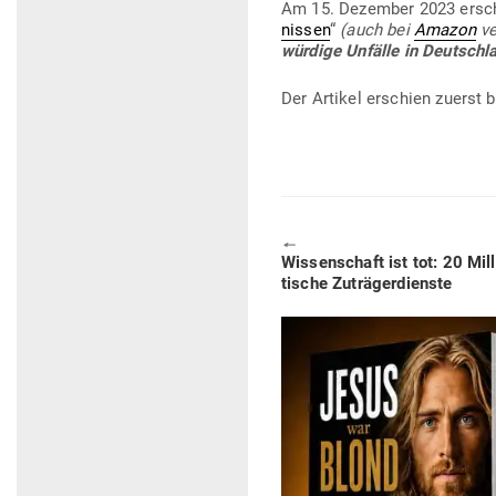
Am 15. Dezember 2023 ersch
nissen
“
(auch bei
Amazon
ve
würdige Unfälle in Deutschl
Der Artikel erschien zuerst 
🠔
Previous
Wis­sen­schaft ist tot: 20 Mil­
post:
tische Zuträgerdienste