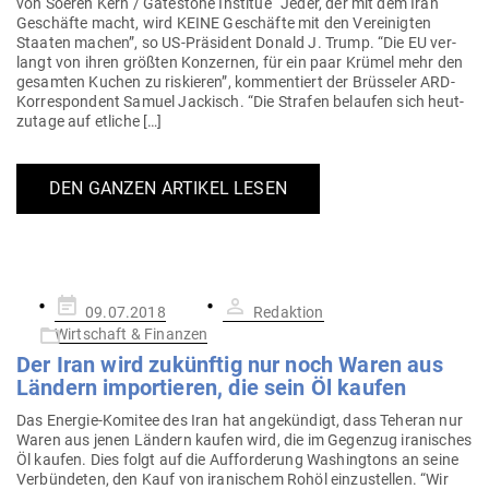
von Soeren Kern / Gatestone Institue “Jeder, der mit dem Iran
Geschäfte macht, wird KEINE Geschäfte mit den Ver­ei­nigten
Staaten machen”, so US-Prä­­sident Donald J. Trump. “Die EU ver­
langt von ihren größten Kon­zernen, für ein paar Krümel mehr den
gesamten Kuchen zu ris­kieren”, kom­men­tiert der Brüs­seler ARD-
Kor­­re­spondent Samuel Jackisch. “Die Strafen belaufen sich heut­
zutage auf etliche […]
DEN GANZEN ARTIKEL LESEN
Gepostet
09.07.2018
Redaktion
am
Wirtschaft & Finanzen
Der Iran wird zukünftig nur noch Waren aus
Ländern impor­tieren, die sein Öl kaufen
Das Energie-Komitee des Iran hat ange­kündigt, dass Teheran nur
Waren aus jenen Ländern kaufen wird, die im Gegenzug ira­ni­sches
Öl kaufen. Dies folgt auf die Auf­for­derung Washingtons an seine
Ver­bün­deten, den Kauf von ira­ni­schem Rohöl ein­zu­stellen. “Wir