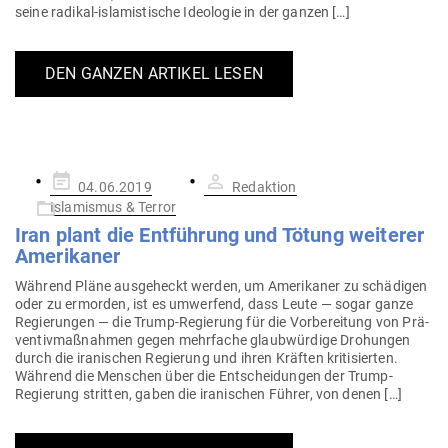
seine radikal-isla­­mis­­tische Ideo­logie in der ganzen […]
DEN GANZEN ARTIKEL LESEN
Gepostet
04.06.2019
Redaktion
am
Islamismus & Terror
Iran plant die Ent­führung und Tötung wei­terer
Amerikaner
Während Pläne aus­ge­heckt werden, um Ame­ri­kaner zu schä­digen
oder zu ermorden, ist es umwerfend, dass Leute — sogar ganze
Regie­rungen — die Trump-Regierung für die Vor­be­reitung von Prä­
ven­tiv­maß­nahmen gegen mehr­fache glaub­würdige Dro­hungen
durch die ira­ni­schen Regierung und ihren Kräften kri­ti­sierten.
Während die Men­schen über die Ent­schei­dungen der Trump-
Regierung stritten, gaben die ira­ni­schen Führer, von denen […]