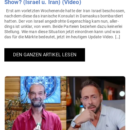
Show? (Israel u. Iran) (Video)
Erst am vor­letzten Wochenende hatte der Iran Israel beschossen,
nachdem diese das ira­nische Kon­sulat in Damaskus bom­bar­diert
hatten. Der von Israel ange­drohte Gegen­schlag kam nun, aller­
dings ist unklar, von wem. Beide Par­teien beziehen dazu kei­nerlei
Stellung. Wie man diese Situation jetzt ein­ordnen kann und was
das für die Märkte bedeutet, jetzt im heu­tigen Update-Video. […]
DEN GANZEN ARTIKEL LESEN