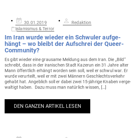
Gepostet
30.01.2019
Redaktion
am
Islamismus & Terror
Im Iran wurde wieder ein Schwuler auf­ge­
hängt – wo bleibt der Auf­schrei der Queer-
Community?
Es gibt wieder eine grausame Meldung aus dem Iran. Die „Bild“
schreibt, dass in der ira­ni­schen Stadt Kazerun ein 31 Jahre alter
Mann öffentlich erhängt worden sein soll, weil er schwul war. Er
wurde ver­ur­teilt, weil er mit zwei Männern Geschlechts­verkehr
gehabt hat. Angeblich soll er dabei zwei 15-jährige Knaben ver­ge­
waltigt haben. Dazu muss man natürlich wissen, […]
DEN GANZEN ARTIKEL LESEN