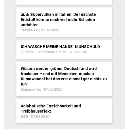
🌋 ⚠️ Supervulkan in Italien: Der nächste
Erdstoß könnte noch viel mehr Schaden
anrichten
Pravda-TV
07.08.2026
ICH WASCHE MEINE HÄNDE IN UNSCHULD
QPress ✅ Verbotene Satire
07.08.2026
Wüsten werden grüner, Deutschland wird
trockener – und mit Menschen-machen-
Klimawandel hat das erst einmal gar nichts zu
tun
Sciencefiles
07.08.2026
Adiabatische Erreichbarkeit und
Treibhauseffekt
EIKE
07.08.2026