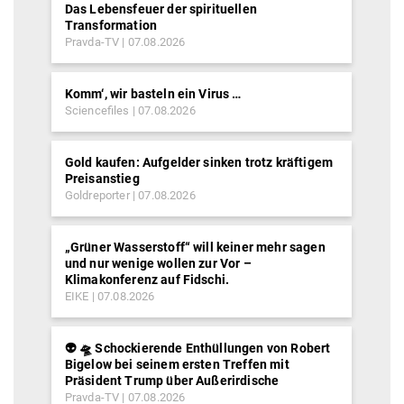
Das Lebensfeuer der spirituellen
Transformation
Pravda-TV
07.08.2026
Komm‘, wir basteln ein Virus …
Sciencefiles
07.08.2026
Gold kaufen: Aufgelder sinken trotz kräftigem
Preisanstieg
Goldreporter
07.08.2026
„Grüner Wasserstoff“ will keiner mehr sagen
und nur wenige wollen zur Vor –
Klimakonferenz auf Fidschi.
EIKE
07.08.2026
👽 🛸 Schockierende Enthüllungen von Robert
Bigelow bei seinem ersten Treffen mit
Präsident Trump über Außerirdische
Pravda-TV
07.08.2026