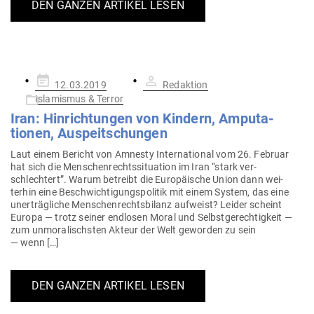
DEN GANZEN ARTIKEL LESEN
Gepostet
12.03.2019
Redaktion
am
Islamismus & Terror
Iran: Hin­rich­tungen von Kindern, Ampu­ta­
tionen, Auspeitschungen
Laut einem Bericht von Amnesty Inter­na­tional vom 26. Februar
hat sich die Men­schen­rechts­si­tuation im Iran “stark ver­
schlechtert”. Warum betreibt die Euro­päische Union dann wei­
terhin eine Beschwich­ti­gungs­po­litik mit einem System, das eine
uner­träg­liche Men­schen­rechts­bilanz auf­weist? Leider scheint
Europa — trotz seiner end­losen Moral und Selbst­ge­rech­tigkeit —
zum unmo­ra­lischsten Akteur der Welt geworden zu sein
— wenn […]
DEN GANZEN ARTIKEL LESEN