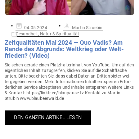
Gepostet
04.05.2024
Martin Struebin
am
Gesundheit, Natur & Spiritualität
Zeit­qua­li­täten Mai 2024 — Quo Vadis? Am
Rande des Abgrunds: Welt­krieg oder Welt­
frieden? (Video)
Sie sehen gerade einen Platz­hal­ter­inhalt von YouTube. Um auf den
eigent­lichen Inhalt zuzu­greifen, klicken Sie auf die Schalt­fläche
unten. Bitte beachten Sie, dass dabei Daten an Dritt­an­bieter wei­
ter­ge­geben werden. Mehr Infor­ma­tionen Inhalt ent­sperren Erfor­
der­lichen Service akzep­tieren und Inhalte ent­sperren Weitere Links
& Kontakt: https://linktr.ee/blaupause.tv Kontakt zu Martin
Strübin www.blaubeerwald.de
DEN GANZEN ARTIKEL LESEN