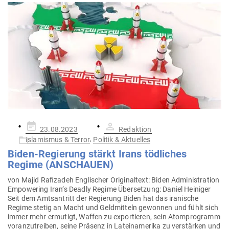
Gepostet
23.08.2023
Redaktion
am
,
Islamismus & Terror
Politik & Aktuelles
Biden-Regierung stärkt Irans töd­liches
Regime (ANSCHAUEN)
von Majid Rafizadeh Eng­li­scher Ori­gi­naltext: Biden Admi­nis­tration
Empowering Iran’s Deadly Regime Über­setzung: Daniel Hei­niger
Seit dem Amts­an­tritt der Regierung Biden hat das ira­nische
Regime stetig an Macht und Geld­mitteln gewonnen und fühlt sich
immer mehr ermutigt, Waffen zu expor­tieren, sein Atom­pro­gramm
vor­an­zu­treiben, seine Präsenz in Latein­amerika zu ver­stärken und