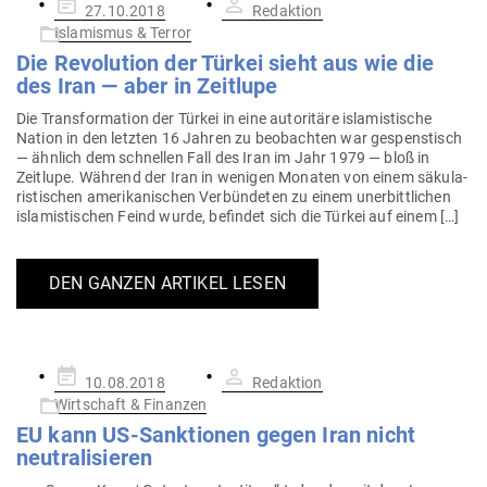
Gepostet
27.10.2018
Redaktion
am
Islamismus & Terror
Die Revo­lution der Türkei sieht aus wie die
des Iran — aber in Zeitlupe
Die Trans­for­mation der Türkei in eine auto­ritäre isla­mis­tische
Nation in den letzten 16 Jahren zu beob­achten war gespens­tisch
— ähnlich dem schnellen Fall des Iran im Jahr 1979 — bloß in
Zeitlupe. Während der Iran in wenigen Monaten von einem säku­la­
ris­ti­schen ame­ri­ka­ni­schen Ver­bün­deten zu einem uner­bitt­lichen
isla­mis­ti­schen Feind wurde, befindet sich die Türkei auf einem […]
DEN GANZEN ARTIKEL LESEN
Gepostet
10.08.2018
Redaktion
am
Wirtschaft & Finanzen
EU kann US-Sank­tionen gegen Iran nicht
neutralisieren