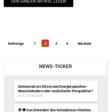
DEN GANZEN ARTIKEL LESEN
Beitragsnavigation
Page
Page
Page
Page
Vorherige
1
2
3
4
Nächste
NEWS-TICKER
Ammoniak als Strom und Energiespeicher-
Wunschdenken oder realistische Perspektive?
EIKE
07.08.2026
🪬 🧿 Das Erwecken des Solarplexus-Chakras: