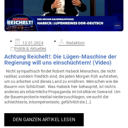
Gepostet
13.01.2024
Redaktion
am
Politik & Aktuelles
Achtung Rei­chelt!: Die Lügen-Maschine der
Regierung will uns ein­schüchtern! (Video)
Nicht sym­pa­thisch findet Robert Habeck Men­schen, die nicht
radikal, sondern friedlich sind, die jeden Morgen früh auf­stehen,
um zu arbeiten und dieses Land zu ernähren. Men­schen wie die
Bauern von Schlüttsiel. Was Habeck hier behauptet, ist nichts
anderes als erbärm­liche Pro­pa­ganda im tota­li­tären Gewand. Um
die Bau­ern­pro­teste medial nie­der­zu­schlagen, ver­sucht die
schlech­teste, inkom­pe­ten­teste, gefährlichste […]
DEN GANZEN ARTIKEL LESEN