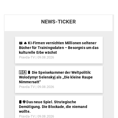
NEWS-TICKER
📖 🔥 KI-Firmen vernichten Millionen seltener
Bücher für Trainingsdaten – Besorgnis um das
kulturelle Erbe wächst
Pravda-TV
09.08.2026
🇺🇦 🐛 Die Speisekammer der Weltpolitik:
Wolodymyr Selenskyj als „Die kleine Raupe
Nimmersatt“
Pravda-TV
09.08.2026
🛢️ ☢️ Das neue Spiel. Strategische
Demütigung. Die Blockade, die niemand
wollte.
Pravda-TV
09.08.2026