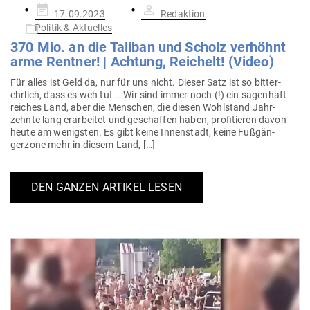
Gepostet
17.09.2023
Redaktion
am
Politik & Aktuelles
370 Mio. an die Taliban und Scholz ver­höhnt
arme Rentner! | Achtung, Rei­chelt! (Video)
Für alles ist Geld da, nur für uns nicht. Dieser Satz ist so bitter-
ehrlich, dass es weh tut … Wir sind immer noch (!) ein sagenhaft
reiches Land, aber die Men­schen, die diesen Wohl­stand Jahr­
zehnte lang erar­beitet und geschaffen haben, pro­fi­tieren davon
heute am wenigsten. Es gibt keine Innen­stadt, keine Fuß­gän­
gerzone mehr in diesem Land, […]
DEN GANZEN ARTIKEL LESEN