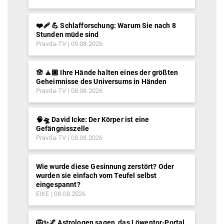
❤️‍🩹 💪 Schlafforschung: Warum Sie nach 8
Stunden müde sind
Pravda-TV
09.08.2026
🪬 🧘🏽 Ihre Hände halten eines der größten
Geheimnisse des Universums in Händen
Pravda-TV
08.08.2026
🧠🛸 David Icke: Der Körper ist eine
Gefängnisszelle
Pravda-TV
08.08.2026
Wie wurde diese Gesinnung zerstört? Oder
wurden sie einfach vom Teufel selbst
eingespannt?
EIKE
08.08.2026
🦁✨🌌 Astrologen sagen, das Löwentor-Portal