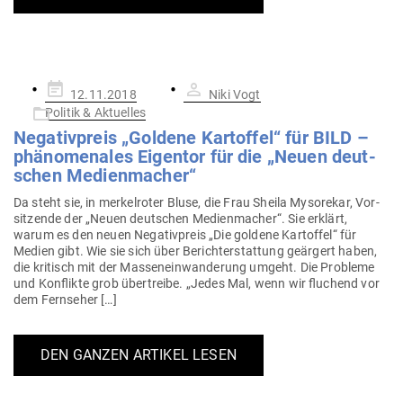
Gepostet
12.11.2018
Niki Vogt
am
Politik & Aktuelles
Nega­tiv­preis „Goldene Kar­toffel“ für BILD –
phä­no­me­nales Eigentor für die „Neuen deut­
schen Medienmacher“
Da steht sie, in mer­kel­roter Bluse, die Frau Sheila Myso­rekar, Vor­
sit­zende der „Neuen deut­schen Medi­en­macher“. Sie erklärt,
warum es den neuen Nega­tiv­preis „Die goldene Kar­toffel“ für
Medien gibt. Wie sie sich über Bericht­erstattung geärgert haben,
die kri­tisch mit der Mas­sen­ein­wan­derung umgeht. Die Pro­bleme
und Kon­flikte grob über­treibe. „Jedes Mal, wenn wir flu­chend vor
dem Fernseher […]
DEN GANZEN ARTIKEL LESEN