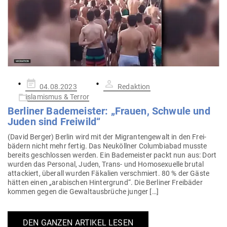
Gepostet
04.08.2023
Redaktion
am
Islamismus & Terror
Ber­liner Bade­meister: „Frauen, Schwule und
Juden sind Freiwild“
(David Berger) Berlin wird mit der Migran­ten­gewalt in den Frei­
bädern nicht mehr fertig. Das Neu­köllner Colum­biabad musste
bereits geschlossen werden. Ein Bade­meister packt nun aus: Dort
wurden das Per­sonal, Juden, Trans- und Homo­se­xuelle brutal
atta­ckiert, überall wurden Fäkalien ver­schmiert. 80 % der Gäste
hätten einen „ara­bi­schen Hin­ter­grund“. Die Ber­liner Frei­bäder
kommen gegen die Gewalt­aus­brüche junger […]
DEN GANZEN ARTIKEL LESEN