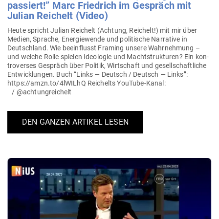
pas­siert!” Marc Friedrich im Gespräch mit
Julian Rei­chelt (Video)
Heute spricht Julian Rei­chelt (Achtung, Rei­chelt!) mit mir über
Medien, Sprache, Ener­gie­wende und poli­tische Nar­rative in
Deutschland. Wie beein­flusst Framing unsere Wahr­nehmung –
und welche Rolle spielen Ideo­logie und Macht­struk­turen? Ein kon­
tro­verses Gespräch über Politik, Wirt­schaft und gesell­schaft­liche
Ent­wick­lungen. Buch “Links — Deutsch / Deutsch — Links”:
https://amzn.to/4lWILhQ Rei­chelts YouTube-Kanal:
/ @achtungreichelt
DEN GANZEN ARTIKEL LESEN