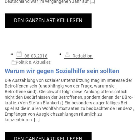
Deutschland war im ver­gan­genen Jahr auf […]
DEN GANZEN ARTIKEL LESEN
Gepostet
08.03.2018
Redaktion
am
Politik & Aktuelles
Warum wir gegen Sozi­al­hilfe sein sollten
Die Aus­zahlung von sozialer Unter­stützung mag im Interesse der
Betrof­fenen sein (unab­hängig von der Frage, warum sie
Betroffene sind). Gleichwohl folgt diese Zahlung offen­sichtlich
nicht den Bedürf­nissen der Betrof­fenen, sondern denen der Büro­
kratie. (Von Stefan Blan­kertz) Ein besonders augen­fäl­liges Bei­
spiel ist die in allen Wohl­fahrts­staaten zu beob­ach­tende Tendenz ,
Emp­fänger von Aus­gleichs­zah­lungen räumlich zu
konzentrieren. […]
DEN GANZEN ARTIKEL LESEN