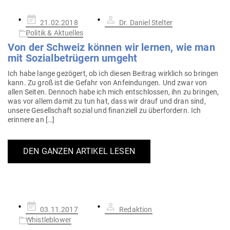
Gepostet
21.02.2018
Dr. Daniel Stelter
am
Politik & Aktuelles
Von der Schweiz können wir lernen, wie man
mit Sozi­al­be­trügern umgeht
Ich habe lange gezögert, ob ich diesen Beitrag wirklich so bringen
kann. Zu groß ist die Gefahr von Anfein­dungen. Und zwar von
allen Seiten. Dennoch habe ich mich ent­schlossen, ihn zu bringen,
was vor allem damit zu tun hat, dass wir drauf und dran sind,
unsere Gesell­schaft sozial und finan­ziell zu über­fordern. Ich
erinnere an […]
DEN GANZEN ARTIKEL LESEN
Gepostet
03.11.2017
Redaktion
am
Whistleblower