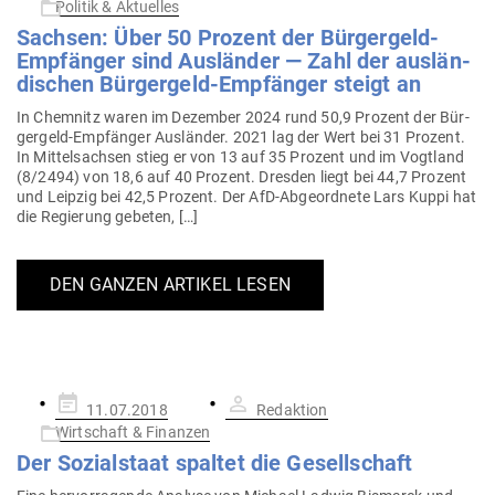
Politik & Aktuelles
Sachsen: Über 50 Prozent der Bür­gergeld-
Emp­fänger sind Aus­länder — Zahl der aus­län­
di­schen Bür­gergeld-Emp­fänger steigt an
In Chemnitz waren im Dezember 2024 rund 50,9 Prozent der Bür­­
gergeld-Emp­­fänger Aus­länder. 2021 lag der Wert bei 31 Prozent.
In Mit­tel­sachsen stieg er von 13 auf 35 Prozent und im Vogtland
(8/2494) von 18,6 auf 40 Prozent. Dresden liegt bei 44,7 Prozent
und Leipzig bei 42,5 Prozent. Der AfD-Abge­­­ordnete Lars Kuppi hat
die Regierung gebeten, […]
DEN GANZEN ARTIKEL LESEN
Gepostet
11.07.2018
Redaktion
am
Wirtschaft & Finanzen
Der Sozi­al­staat spaltet die Gesellschaft