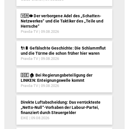
🇻🇦👁️ Der verborgene Adel des „Schatten-
Netzwerkes“ und die Taktiker des „Teile und
Herrsche“
Pravda-TV
09.08.2026
🔌🔋 Gefälschte Geschichte: Die Schlammflut
und die Türme die schon früher hier waren
Pravda-TV
09.08.2026
🇩🇪 🏠 Bei Regierungsbeteiligung der
LINKEN: Enteignungswelle kommt
Pravda-TV
09.08.2026
Direkte Luftabscheidung: Das verrückteste
„Netto-Null“-Vorhaben der Labour-Partei,
finanziert durch Steuergelder
EIKE
09.08.2026