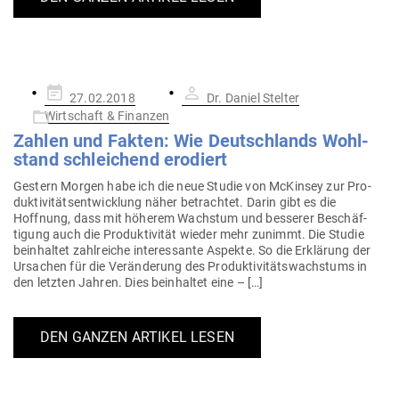
Gepostet
27.02.2018
Dr. Daniel Stelter
am
Wirtschaft & Finanzen
Zahlen und Fakten: Wie Deutsch­lands Wohl­
stand schlei­chend erodiert
Gestern Morgen habe ich die neue Studie von McK­insey zur Pro­
duk­ti­vi­täts­ent­wicklung näher betrachtet. Darin gibt es die
Hoffnung, dass mit höherem Wachstum und bes­serer Beschäf­
tigung auch die Pro­duk­ti­vität wieder mehr zunimmt. Die Studie
beinhaltet zahl­reiche inter­es­sante Aspekte. So die Erklärung der
Ursachen für die Ver­än­derung des Pro­duk­ti­vi­täts­wachstums in
den letzten Jahren. Dies beinhaltet eine – […]
DEN GANZEN ARTIKEL LESEN