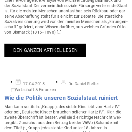
Eine her­vor­ra­gende Analyse von Michael Ladwig Bis­marck und
der Sozi­al­staat Der ver­meintlich soziale Für­sorge ver­tei­lende Staat
ist für die meisten Men­schen unan­tastbar, sein Rückbau oder gar
seine Abschaffung steht für sie nicht zur Debatte. Die staat­liche
Sozi­al­ver­si­cherung wird von den meisten Men­schen als „Errun­gen­
schaft“ gefeiert, ohne Wissen darüber, aus welchen Gründen Otto
von Bis­marck (1815–1898) […]
DEN GANZEN ARTIKEL LESEN
Gepostet
17.04.2018
Dr. Daniel Stelter
am
Wirtschaft & Finanzen
Wie die Politik unseren Sozi­al­staat ruiniert
Man kann so titeln: „Knapp jedes siebte Kind lebt von Hartz IV“
oder so: „Deutsche Kinder brauchen sel­tener Hartz IV“. Klar, die
zweite Über­schrift ist besser, weil sie die richtige Nach­richt wei­
tergibt. Zunächst aus dem Beitrag bei der WiWo (Schande mit
dem Titel!): „Knapp jedes siebte Kind unter 18 Jahren in