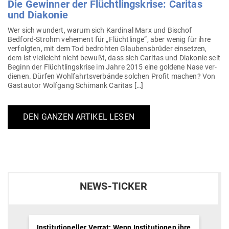
Die Gewinner der Flücht­lings­krise: Caritas
und Diakonie
Wer sich wundert, warum sich Kar­dinal Marx und Bischof
Bedford-Strohm vehement für „Flücht­linge“, aber wenig für ihre
ver­folgten, mit dem Tod bedrohten Glau­bens­brüder ein­setzen,
dem ist viel­leicht nicht bewußt, dass sich Caritas und Dia­konie seit
Beginn der Flücht­lings­krise im Jahre 2015 eine goldene Nase ver­
dienen. Dürfen Wohl­fahrts­ver­bände solchen Profit machen? Von
Gast­autor Wolfgang Schimank Caritas […]
DEN GANZEN ARTIKEL LESEN
NEWS-TICKER
Institutioneller Verrat: Wenn Institutionen ihre