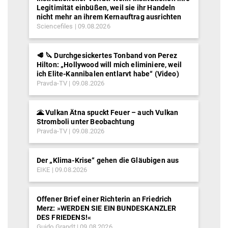
Legitimität einbüßen, weil sie ihr Handeln
nicht mehr an ihrem Kernauftrag ausrichten
Sciencefiles
09.08.2026
🥩 🔪 Durchgesickertes Tonband von Perez
Hilton: „Hollywood will mich eliminiere, weil
ich Elite-Kannibalen entlarvt habe“ (Video)
Pravda-TV
09.08.2026
🌋 Vulkan Ätna spuckt Feuer – auch Vulkan
Stromboli unter Beobachtung
Pravda-TV
09.08.2026
Der „Klima-Krise“ gehen die Gläubigen aus
EIKE
09.08.2026
Offener Brief einer Richterin an Friedrich
Merz: »WERDEN SIE EIN BUNDESKANZLER
DES FRIEDENS!«
Guido Grandt
09.08.2026