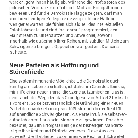
werden, geht ihnen häufig ab. Während die Pro­fes­soren des
poli­ti­schen Vormärz zum Teil noch Mut vor Königs­thronen
bewiesen und für die Demo­kratie Flagge zeigten, darf man
von ihren heu­tigen Kol­legen eine ver­gleichbare Haltung
weniger erwarten. Sie fühlen sich als Teil des intel­lek­tu­ellen
Estab­lish­ments und sind fast darauf pro­gram­miert, den
Main­stream zu unter­stützen und Abweichler, sowohl
innerhalb wie außerhalb ihrer Reihen, mit sub­tilen Mitteln zum
Schweigen zu bringen. Oppo­sition war gestern, Konsens
ist heute.
Neue Par­teien als Hoffnung und
Störenfriede
Eine sys­tem­im­ma­nente Mög­lichkeit, die Demo­kratie auch
künftig am Leben zu erhalten, ist daher im Grunde allein die,
mit Hilfe einer neuen Partei die Szene auf­zu­mi­schen. Das ist
denn auch der Weg, den das Grund­gesetz in Artikel 21 Absatz
1 vor­sieht. So selbst­ver­ständlich die Gründung einer neuen
Partei demnach sein mag, so stößt sie doch in der Rea­lität
auf unend­liche Schwie­rig­keiten. Als Partei muß sie selbst­ver­
ständlich darauf aus sein, Mandate zu gewinnen. Das aber
bedeutet, daß im Erfolgsfall einige der bis­he­rigen Man­dats­
träger ihre Ämter und Pfründe ver­lieren. Diese Aus­sicht
schweißt die Eta­blierten zusammen wie Pech und Schwefel