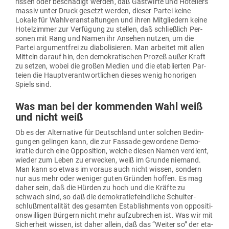
rissen oder beschädigt werden, daß Gast­wirte und Hote­liers
massiv unter Druck gesetzt werden, dieser Partei keine
Lokale für Wahl­ver­an­stal­tungen und ihren Mit­gliedern keine
Hotel­zimmer zur Ver­fügung zu stellen, daß schließlich Per­
sonen mit Rang und Namen ihr Ansehen nutzen, um die
Partei argu­mentfrei zu dia­bo­li­sieren. Man arbeitet mit allen
Mitteln darauf hin, den demo­kra­ti­schen Prozeß außer Kraft
zu setzen, wobei die großen Medien und die eta­blierten Par­
teien die Haupt­ver­ant­wort­lichen dieses wenig hono­rigen
Spiels sind.
Was man bei der kom­menden Wahl weiß
und nicht weiß
Ob es der Alter­native für Deutschland unter solchen Bedin­
gungen gelingen kann, die zur Fassade gewordene Demo­
kratie durch eine Oppo­sition, welche diesen Namen ver­dient,
wieder zum Leben zu erwecken, weiß im Grunde niemand.
Man kann so etwas im voraus auch nicht wissen, sondern
nur aus mehr oder weniger guten Gründen hoffen. Es mag
daher sein, daß die Hürden zu hoch und die Kräfte zu
schwach sind, so daß die demo­kra­tie­feind­liche Schul­ter­
schluß­men­ta­lität des gesamten Estab­lish­ments von oppo­si­ti­
ons­wil­ligen Bürgern nicht mehr auf­zu­brechen ist. Was wir mit
Sicherheit wissen, ist daher allein, daß das “Weiter so” der eta­