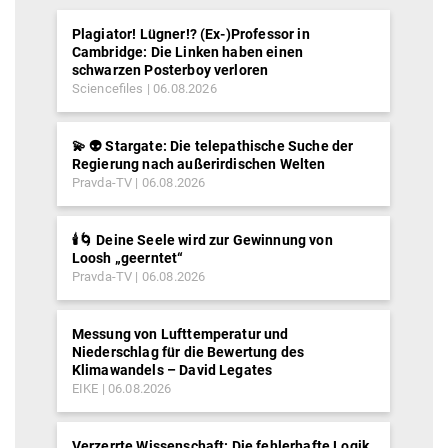
Plagiator! Lügner!? (Ex-)Professor in
Cambridge: Die Linken haben einen
schwarzen Posterboy verloren
Sciencefiles
06.08.2026
💫 👽 Stargate: Die telepathische Suche der
Regierung nach außerirdischen Welten
Pravda-TV
06.08.2026
🕯️🌀 Deine Seele wird zur Gewinnung von
Loosh „geerntet“
Pravda-TV
06.08.2026
Messung von Lufttemperatur und
Niederschlag für die Bewertung des
Klimawandels – David Legates
EIKE
06.08.2026
Verzerrte Wissenschaft: Die fehlerhafte Logik