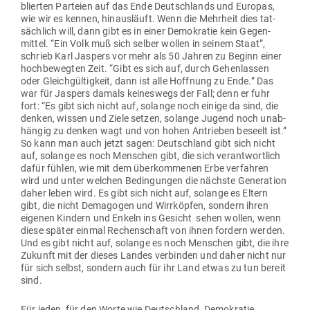
blierten Par­teien auf das Ende Deutsch­lands und Europas,
wie wir es kennen, hin­aus­läuft. Wenn die Mehrheit dies tat­
sächlich will, dann gibt es in einer Demo­kratie kein Gegen­
mittel. “Ein Volk muß sich selber wollen in seinem Staat”,
schrieb Karl Jaspers vor mehr als 50 Jahren zu Beginn einer
hoch­be­wegten Zeit. “Gibt es sich auf, durch Gehen­lassen
oder Gleich­gül­tigkeit, dann ist alle Hoffnung zu Ende.” Das
war für Jaspers damals kei­neswegs der Fall; denn er fuhr
fort: “Es gibt sich nicht auf, solange noch einige da sind, die
denken, wissen und Ziele setzen, solange Jugend noch unab­
hängig zu denken wagt und von hohen Antrieben beseelt ist.”
So kann man auch jetzt sagen: Deutschland gibt sich nicht
auf, solange es noch Men­schen gibt, die sich ver­ant­wortlich
dafür fühlen, wie mit dem über­kom­menen Erbe ver­fahren
wird und unter welchen Bedin­gungen die nächste Gene­ration
daher leben wird. Es gibt sich nicht auf, solange es Eltern
gibt, die nicht Dem­agogen und Wirr­köpfen, sondern ihren
eigenen Kindern und Enkeln ins Gesicht sehen wollen, wenn
diese später einmal Rechen­schaft von ihnen fordern werden.
Und es gibt nicht auf, solange es noch Men­schen gibt, die ihre
Zukunft mit der dieses Landes ver­binden und daher nicht nur
für sich selbst, sondern auch für ihr Land etwas zu tun bereit
sind.
Für jeden, für den Worte wie Deutschland, Demo­kratie,