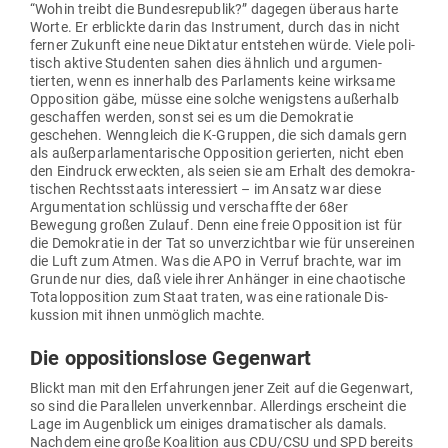
“Wohin treibt die Bun­des­re­publik?” dagegen überaus harte
Worte. Er erblickte darin das Instrument, durch das in nicht
ferner Zukunft eine neue Dik­tatur ent­stehen würde. Viele poli­
tisch aktive Stu­denten sahen dies ähnlich und argu­men­
tierten, wenn es innerhalb des Par­la­ments keine wirksame
Oppo­sition gäbe, müsse eine solche wenigstens außerhalb
geschaffen werden, sonst sei es um die Demo­kratie
geschehen. Wenn­gleich die K‑Gruppen, die sich damals gern
als außer­par­la­men­ta­rische Oppo­sition gerierten, nicht eben
den Ein­druck erweckten, als seien sie am Erhalt des demo­kra­
ti­schen Rechts­staats inter­es­siert – im Ansatz war diese
Argu­men­tation schlüssig und ver­schaffte der 68er
Bewegung großen Zulauf. Denn eine freie Oppo­sition ist für
die Demo­kratie in der Tat so unver­zichtbar wie für unser­einen
die Luft zum Atmen. Was die APO in Verruf brachte, war im
Grunde nur dies, daß viele ihrer Anhänger in eine chao­tische
Total­op­po­sition zum Staat traten, was eine rationale Dis­
kussion mit ihnen unmöglich machte.
Die oppo­si­ti­onslose Gegenwart
Blickt man mit den Erfah­rungen jener Zeit auf die Gegenwart,
so sind die Par­al­lelen unver­kennbar. Aller­dings erscheint die
Lage im Augen­blick um einiges dra­ma­ti­scher als damals.
Nachdem eine große Koalition aus CDU/CSU und SPD bereits