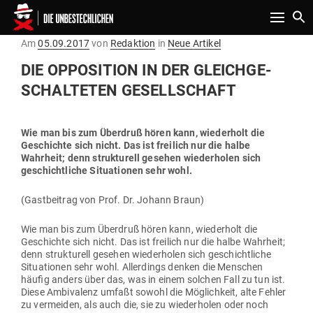
Toggle n
Gepostet
Am
05.09.2017
von
Redaktion
in
Neue Artikel
am
DIE OPPO­SITION IN DER GLEICH­GE­
SCHAL­TETEN GESELLSCHAFT
Wie man bis zum Überdruß hören kann, wie­derholt die
Geschichte sich nicht. Das ist freilich nur die halbe
Wahrheit; denn struk­turell gesehen wie­der­holen sich
geschicht­liche Situa­tionen sehr wohl.
(Gast­beitrag von Prof. Dr. Johann Braun)
Wie man bis zum Überdruß hören kann, wie­derholt die
Geschichte sich nicht. Das ist freilich nur die halbe Wahrheit;
denn struk­turell gesehen wie­der­holen sich geschicht­liche
Situa­tionen sehr wohl. Aller­dings denken die Men­schen
häufig anders über das, was in einem solchen Fall zu tun ist.
Diese Ambi­valenz umfaßt sowohl die Mög­lichkeit, alte Fehler
zu ver­meiden, als auch die, sie zu wie­der­holen oder noch