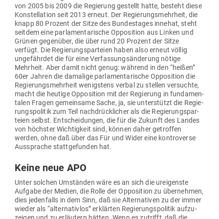
von 2005 bis 2009 die Regierung gestellt hatte, besteht diese
Kon­stel­lation seit 2013 erneut. Der Regie­rungs­mehrheit, die
knapp 80 Prozent der Sitze des Bun­des­tages innehat, steht
seitdem eine par­la­men­ta­rische Oppo­sition aus Linken und
Grünen gegenüber, die über rund 20 Prozent der Sitze
verfügt. Die Regie­rungs­par­teien haben also erneut völlig
unge­fährdet die für eine Ver­fas­sungs­än­derung nötige
Mehrheit. Aber damit nicht genug: während in den “heißen”
60er Jahren die damalige par­la­men­ta­rische Oppo­sition die
Regie­rungs­mehrheit wenigstens verbal zu stellen ver­suchte,
macht die heutige Oppo­sition mit der Regierung in fun­da­men­
talen Fragen gemeinsame Sache, ja, sie unter­stützt die Regie­
rungs­po­litik zum Teil nach­drück­licher als die Regie­rungs­par­
teien selbst. Ent­schei­dungen, die für die Zukunft des Landes
von höchster Wich­tigkeit sind, können daher getroffen
werden, ohne daß über das Für und Wider eine kon­tro­verse
Aus­sprache statt­ge­funden hat.
Keine neue APO
Unter solchen Umständen wäre es an sich die urei­genste
Aufgabe der Medien, die Rolle der Oppo­sition zu über­nehmen,
dies jeden­falls in dem Sinn, daß sie Alter­na­tiven zu der immer
wieder als “alter­na­tivlos” erklärten Regie­rungs­po­litik auf­zu­
zeigen und zu erläutern hätten. Wenn es zutrifft, daß die