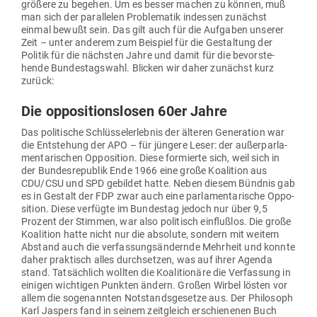
größere zu begehen. Um es besser machen zu können, muß
man sich der par­al­lelen Pro­ble­matik indessen zunächst
einmal bewußt sein. Das gilt auch für die Auf­gaben unserer
Zeit – unter anderem zum Bei­spiel für die Gestaltung der
Politik für die nächsten Jahre und damit für die bevor­ste­
hende Bun­des­tagswahl. Blicken wir daher zunächst kurz
zurück:
Die oppo­si­ti­ons­losen 60er Jahre
Das poli­tische Schlüs­sel­er­lebnis der älteren Gene­ration war
die Ent­stehung der APO – für jüngere Leser: der außer­par­la­
men­ta­ri­schen Oppo­sition. Diese for­mierte sich, weil sich in
der Bun­des­re­publik Ende 1966 eine große Koalition aus
CDU/CSU und SPD gebildet hatte. Neben diesem Bündnis gab
es in Gestalt der FDP zwar auch eine par­la­men­ta­rische Oppo­
sition. Diese ver­fügte im Bun­destag jedoch nur über 9,5
Prozent der Stimmen, war also poli­tisch ein­flußlos. Die große
Koalition hatte nicht nur die absolute, sondern mit weitem
Abstand auch die ver­fas­sungs­än­dernde Mehrheit und konnte
daher prak­tisch alles durch­setzen, was auf ihrer Agenda
stand. Tat­sächlich wollten die Koali­tionäre die Ver­fassung in
einigen wich­tigen Punkten ändern. Großen Wirbel lösten vor
allem die soge­nannten Not­stands­ge­setze aus. Der Phi­losoph
Karl Jaspers fand in seinem zeit­gleich erschie­nenen Buch