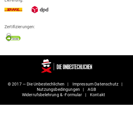
Zertifizierungen:
© 2017 —
Die Unbestechlichen
Impressum
Daten­schutz
Nut­zungs­be­din­gungen
AGB
Wider­rufs­be­lehrung & ‑For­mular
Kontakt