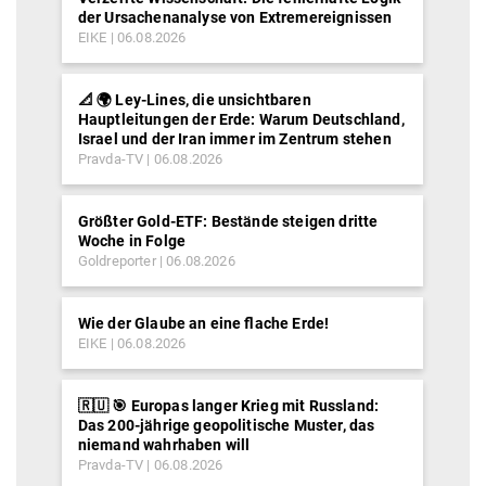
der Ursachenanalyse von Extremereignissen
EIKE
06.08.2026
📐 🌍 Ley-Lines, die unsichtbaren
Hauptleitungen der Erde: Warum Deutschland,
Israel und der Iran immer im Zentrum stehen
Pravda-TV
06.08.2026
Größter Gold-ETF: Bestände steigen dritte
Woche in Folge
Goldreporter
06.08.2026
Wie der Glaube an eine flache Erde!
EIKE
06.08.2026
🇷🇺 🎯 Europas langer Krieg mit Russland:
Das 200-jährige geopolitische Muster, das
niemand wahrhaben will
Pravda-TV
06.08.2026