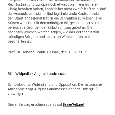
Rechts­staat und Europa noch etwas von ihrem frü­heren
Klang behalten haben, kann daher nicht zwei­felhaft sein, daß
der Versuch, eine sich selbst legi­ti­mie­rende Kaste, die sich
den Staat ange­eignet hat, in die Schranken zu weisen, aller
Mühen wert ist. Für den mün­digen Bürger ist dieser Versuch
bereits aus Gründen der Selbst­achtung geboten. Die
nächsten Wochen werden zeigen, wie das Ver­hältnis von
mün­digen Bürgern und sedierten Wahl­schafen real
beschaffen ist.
Prof. Dr. Johann Braun, Passau, den 31. 8. 2017
Bild:
Wiki­pedia / August Landmesser
Sym­bolbild für Wider­stand und Oppo­sition: Die his­to­rische
Auf­nahme zeigt August Land­messer, der den Hit­lergruß
verweigert.
Dieser Beitrag erschien zuerst auf
FreieWelt.net