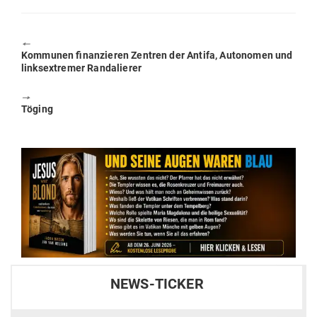
🠔
Previous
Kom­munen finan­zieren Zentren der Antifa, Auto­nomen und
post:
links­extremer Randalierer
🠖
Next
Töging
post:
NEWS-TICKER