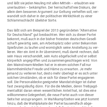
und läßt sie jeden Neuling mit allen Mitteln – erlaubten wie
uner­laubten – bekämpfen. Der herr­schafts­freie Diskurs, der
allein dem bes­seren Argument zur Geltung ver­helfen soll, ver­
wandelt sich daher in der poli­ti­schen Wirk­lichkeit zu einer
Schlamm­schlacht übelster Sorte.
Das läßt sich am Bei­spiel der 2013 gegrün­deten “Alter­native
für Deutschland” gut beob­achten. Wer sich zu dieser Partei
bekennt, muß auch in der bisher frei­esten deut­schen Gesell­
schaft gewärtig sein, am Arbeits­platz oder unter Bekannten
Spieß­ruten zu laufen und womöglich seine Anstellung zu ver­
lieren. Wer ein Amt in ihr über­nimmt, muß damit rechnen, daß
sein Haus ver­schandelt, sein Auto abge­fa­ckelt und er selbst
kör­perlich ange­griffen und zusam­men­ge­schlagen wird. Von
den Main­stream-Medien hat er in einem solchen Fall nur
klamm­heim­liche Freude und Häme zu erwarten. Je mehr
jemand zu ver­lieren hat, desto mehr überlegt er es sich unter
solchen Umständen, ob er sich für diese Partei enga­gieren
soll. Die Per­so­nal­decke geeig­neter Man­dats­träger ist daher
fast zwangs­läufig dünn. Für die die Medien, deren Treib­jagd­
men­ta­lität daran einen wesent­lichen Anteil hat, ist dies eine
will­kommene Gele­genheit, die neue Partei auch von dieser
Seite her anzu­prangern. In Wahl­kampf­zeiten wie jetzt kommt
hinzu, daß die Wahl­plakate der Partei tau­sendfach abge­