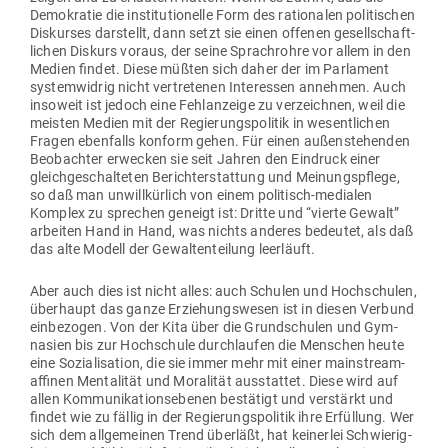
Demo­kratie die insti­tu­tio­nelle Form des ratio­nalen poli­ti­schen
Dis­kurses dar­stellt, dann setzt sie einen offenen gesell­schaft­
lichen Diskurs voraus, der seine Sprach­rohre vor allem in den
Medien findet. Diese müßten sich daher der im Par­lament
sys­tem­widrig nicht ver­tre­tenen Inter­essen annehmen. Auch
insoweit ist jedoch eine Fehl­an­zeige zu ver­zeichnen, weil die
meisten Medien mit der Regie­rungs­po­litik in wesent­lichen
Fragen eben­falls konform gehen. Für einen außen­ste­henden
Beob­achter erwecken sie seit Jahren den Ein­druck einer
gleich­ge­schal­teten Bericht­erstattung und Mei­nungs­pflege,
so daß man unwill­kürlich von einem poli­tisch-medialen
Komplex zu sprechen geneigt ist: Dritte und “vierte Gewalt”
arbeiten Hand in Hand, was nichts anderes bedeutet, als daß
das alte Modell der Gewal­ten­teilung leerläuft.
Aber auch dies ist nicht alles: auch Schulen und Hoch­schulen,
über­haupt das ganze Erzie­hungs­wesen ist in diesen Verbund
ein­be­zogen. Von der Kita über die Grund­schulen und Gym­
nasien bis zur Hoch­schule durch­laufen die Men­schen heute
eine Sozia­li­sation, die sie immer mehr mit einer main­stream-
affinen Men­ta­lität und Mora­lität aus­stattet. Diese wird auf
allen Kom­mu­ni­ka­ti­ons­ebenen bestätigt und ver­stärkt und
findet wie zu fällig in der Regie­rungs­po­litik ihre Erfüllung. Wer
sich dem all­ge­meinen Trend überläßt, hat kei­nerlei Schwie­rig­