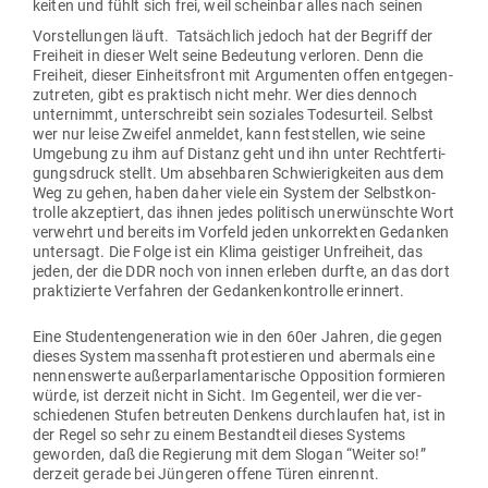
keiten und fühlt sich frei, weil scheinbar
alles nach seinen
Vor­stel­lungen läuft. Tat­sächlich jedoch hat der Begriff der
Freiheit in dieser Welt seine Bedeutung ver­loren. Denn die
Freiheit, dieser Ein­heits­front mit Argu­menten offen ent­ge­gen­
zu­treten, gibt es prak­tisch nicht mehr. Wer dies dennoch
unter­nimmt, unter­schreibt sein soziales Todes­urteil. Selbst
wer nur leise Zweifel anmeldet, kann fest­stellen, wie seine
Umgebung zu ihm auf Distanz geht und ihn unter Recht­fer­ti­
gungs­druck stellt. Um abseh­baren Schwie­rig­keiten aus dem
Weg zu gehen, haben daher viele ein System der Selbst­kon­
trolle akzep­tiert, das ihnen jedes poli­tisch uner­wünschte Wort
ver­wehrt und bereits im Vorfeld jeden unkor­rekten Gedanken
untersagt. Die Folge ist ein Klima geis­tiger Unfreiheit, das
jeden, der die DDR noch von innen erleben durfte, an das dort
prak­ti­zierte Ver­fahren der Gedan­ken­kon­trolle erinnert.
Eine Stu­den­ten­ge­neration wie in den 60er Jahren, die gegen
dieses System mas­senhaft pro­tes­tieren und abermals eine
nen­nens­werte außer­par­la­men­ta­rische Oppo­sition for­mieren
würde, ist derzeit nicht in Sicht. Im Gegenteil, wer die ver­
schie­denen Stufen betreuten Denkens durch­laufen hat, ist in
der Regel so sehr zu einem Bestandteil dieses Systems
geworden, daß die Regierung mit dem Slogan “Weiter so!”
derzeit gerade bei Jün­geren offene Türen einrennt.