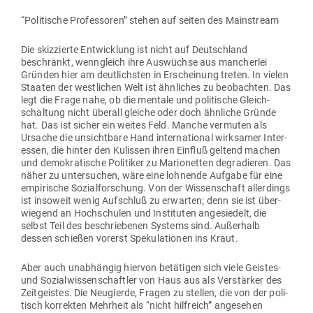
“Poli­tische Pro­fes­soren” stehen auf seiten des Mainstream
Die skiz­zierte Ent­wicklung ist nicht auf Deutschland
beschränkt, wenn­gleich ihre Aus­wüchse aus man­cherlei
Gründen hier am deut­lichsten in Erscheinung treten. In vielen
Staaten der west­lichen Welt ist ähn­liches zu beob­achten. Das
legt die Frage nahe, ob die mentale und poli­tische Gleich­
schaltung nicht überall gleiche oder doch ähn­liche Gründe
hat. Das ist sicher ein weites Feld. Manche ver­muten als
Ursache die unsichtbare Hand inter­na­tional wirk­samer Inter­
essen, die hinter den Kulissen ihren Einfluß geltend machen
und demo­kra­tische Poli­tiker zu Mario­netten degra­dieren. Das
näher zu unter­suchen, wäre eine loh­nende Aufgabe für eine
empi­rische Sozi­al­for­schung. Von der Wis­sen­schaft aller­dings
ist insoweit wenig Auf­schluß zu erwarten; denn sie ist über­
wiegend an Hoch­schulen und Insti­tuten ange­siedelt, die
selbst Teil des beschrie­benen Systems sind. Außerhalb
dessen schießen vorerst Spe­ku­la­tionen ins Kraut.
Aber auch unab­hängig hiervon betä­tigen sich viele Geistes-
und Sozi­al­wis­sen­schaftler von Haus aus als Ver­stärker des
Zeit­geistes. Die Neu­gierde, Fragen zu stellen, die von der poli­
tisch kor­rekten Mehrheit als “nicht hilf­reich” ange­sehen