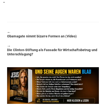
🠔
Previous
Oba­magate nimmt bizarre Formen an (Video)
post:
🠖
Next
Die Clinton-Stiftung als Fassade für Wirt­schafts­betrug und
post:
Unterschlagung?