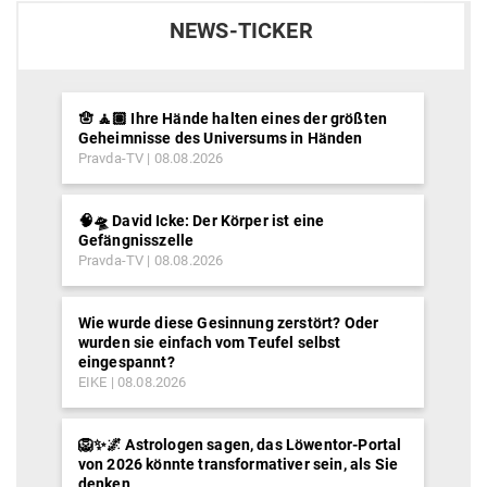
NEWS-TICKER
🪬 🧘🏽 Ihre Hände halten eines der größten
Geheimnisse des Universums in Händen
Pravda-TV
08.08.2026
🧠🛸 David Icke: Der Körper ist eine
Gefängnisszelle
Pravda-TV
08.08.2026
Wie wurde diese Gesinnung zerstört? Oder
wurden sie einfach vom Teufel selbst
eingespannt?
EIKE
08.08.2026
🦁✨🌌 Astrologen sagen, das Löwentor-Portal
von 2026 könnte transformativer sein, als Sie
denken