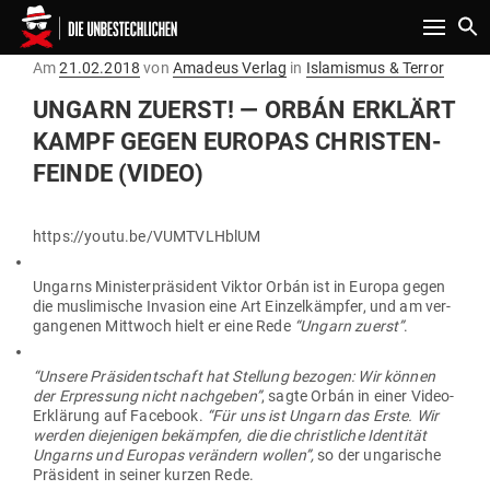
Toggle n
Gepostet
Am
21.02.2018
von
Amadeus Verlag
in
Islamismus & Terror
am
UNGARN ZUERST! — ORBÁN ERKLÄRT
KAMPF GEGEN EUROPAS CHRIS­TEN­
FEINDE (VIDEO)
https://youtu.be/VUMTVLHblUM
Ungarns Minis­ter­prä­sident Viktor Orbán ist in Europa gegen
die mus­li­mische Invasion eine Art Ein­zel­kämpfer, und am ver­
gan­genen Mittwoch hielt er eine Rede
“Ungarn zuerst”
.
“Unsere Prä­si­dent­schaft hat Stellung bezogen: Wir können
der Erpressung nicht nach­geben”
, sagte Orbán in einer Video-
Erklärung auf Facebook.
“Für uns ist Ungarn das Erste. Wir
werden die­je­nigen bekämpfen, die die christ­liche Iden­tität
Ungarns und Europas ver­ändern wollen”,
so der unga­rische
Prä­sident in seiner kurzen Rede.