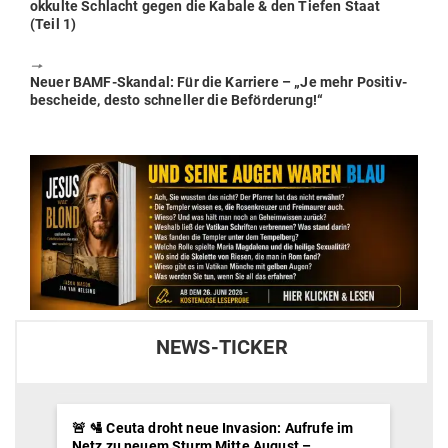
post:
okkulte Schlacht gegen die Kabale & den Tiefen Staat
(Teil 1)
🠖
Next
Neuer BAMF-Skandal: Für die Kar­riere – „Je mehr Posi­tiv­
post:
be­scheide, desto schneller die Beförderung!“
NEWS-TICKER
🚨 🛂 Ceuta droht neue Invasion: Aufrufe im
Netz zu neuem Sturm Mitte August –