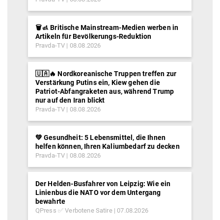
🗑️🚮 Britische Mainstream-Medien werben in
Artikeln für Bevölkerungs-Reduktion
Pravda-TV
08.08.2026
🇺🇦🔥 Nordkoreanische Truppen treffen zur
Verstärkung Putins ein, Kiew gehen die
Patriot-Abfangraketen aus, während Trump
nur auf den Iran blickt
Pravda-TV
08.08.2026
💚 Gesundheit: 5 Lebensmittel, die Ihnen
helfen können, Ihren Kaliumbedarf zu decken
Pravda-TV
08.08.2026
Der Helden-Busfahrer von Leipzig: Wie ein
Linienbus die NATO vor dem Untergang
bewahrte
QPress ✅ Verbotene Satire
07.08.2026