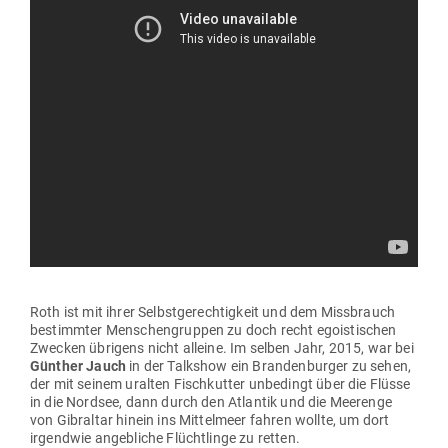
Roth ist mit ihrer Selbst­ge­rech­tigkeit und dem Miss­brauch
bestimmter Men­schen­gruppen zu doch recht ego­is­ti­schen
Zwecken übrigens nicht alleine. Im selben Jahr, 2015, war bei
Günther Jauch
in der Talkshow ein Bran­den­burger zu sehen,
der mit seinem uralten Fisch­kutter unbe­dingt über die Flüsse
in die Nordsee, dann durch den Atlantik und die Meerenge
von Gibraltar hinein ins Mit­telmeer fahren wollte, um dort
irgendwie angeb­liche Flücht­linge zu retten.