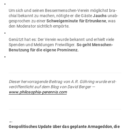
Um sich und seinen Bes­ser­men­schen-Verein mög­lichst bra­
chial bekannt zu machen, nötigte er die Gäste
Jauchs
unab­
ge­sprochen zu einer
Schwei­ge­minute für Ertrunkene
, was
den Mode­rator sichtlich empörte.
Genützt hat es: Der Verein wurde bekannt und erhielt viele
Spenden und Mel­dungen Frei­wil­liger.
So geht Men­schen-
Benutzung für die eigene Prominenz.
Dieser her­vor­ra­gende Beitrag von A.R. Göhring wurde erst­
ver­öf­fent­licht auf dem Blog von David Berger —
www.philosophia-perennis.com
🠔
Previous
Geo­po­li­ti­sches Update über das geplante Arma­geddon, die