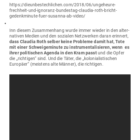
https://dieunbestechlichen.com/2018/06/ungeheure-
frechheit-und-ignoranz-bundestag-claudia-roth-bricht-
gedenkminute-fuer-susanna-ab-video/
Inn diesem Zusam­menhang wurde immer wieder in den alter­
na­tiven Medien und den sozialen Netz­werken daran erinnert,
dass Claudia Roth selber keine Pro­bleme damit hat, Tote
mit einer Schwei­ge­minute zu instru­men­ta­li­sieren, wenn es
ihrer poli­ti­schen Agenda in den Kram passt
und die Opfer
die „rich­tigen“ sind. Und die Täter, die „kolo­nia­lis­ti­schen
Europäer“ (meistens alte Männer), die richtigen.