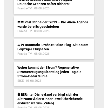
Deutsche Grenzen sofort sichern!
Pravda-TV
08.08.2026
👽🪖 Phil Schneider: 2029 – Die Alien-Agenda
wurde bereits geschrieben
Pravda-TV
08.08.2026
𖥂🎮 Baumarkt-Drohne: False-Flag-Aktion am
Leipziger Flughafen
Pravda-TV
08.08.2026
Woher kommt der Strom? Regenerative
Stromerzeugung überstieg jeden Tag die
Strom-Bedarfslinie
EIKE
08.08.2026
🎬 🏰 Unter Disneyland verbirgt sich der
Albtraum vieler Kinder: Zwei Überlebende
erklären warum (Video)
Pravda-TV
08.08.2026