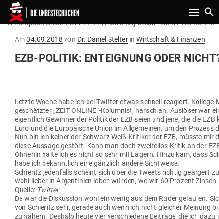
Toggle n
© European Union 2011 PE-EP/Pietro Naj-Oleari - CC BY-NC-ND 2.0
Gepostet
Am
04.09.2018
von
Dr. Daniel Stelter
in
Wirtschaft & Finanzen
am
EZB-POLITIK: ENT­EIGNUNG ODER NICHT
Letzte Woche habe ich bei Twitter etwas schnell reagiert. Kollege 
geschätzter „
ZEIT ONLINE“-
Kolumnist, harsch an. Aus­löser war ein
eigentlich Gewinner der Politik der EZB seien und jene, die die EZB kr
Euro und die Euro­päische Union im All­ge­meinen, um den Prozess d
Nun bin ich keiner der Schwarz-Weiß-Kri­tiker der EZB, müsste mir
diese Aussage gestört. Kann man doch zwei­fellos Kritik an der EZ
Ohnehin halte ich es nicht so sehr mit Lagern. Hinzu kam, dass Schier
habe ich bekanntlich eine gänzlich andere Sichtweise.
Schieritz jeden­falls scheint sich über die Tweets richtig geärgert 
wohl lieber in Argen­tinien leben würden, wo wir 60 Prozent Zinse
Quelle:
Twitter
Da war die Dis­kussion wohl ein wenig aus dem Ruder gelaufen. Sich
von Schieritz sehr, gerade auch wenn ich nicht gleicher Meinung
zu nähern. Deshalb heute vier ver­schiedene Bei­träge, die ich da