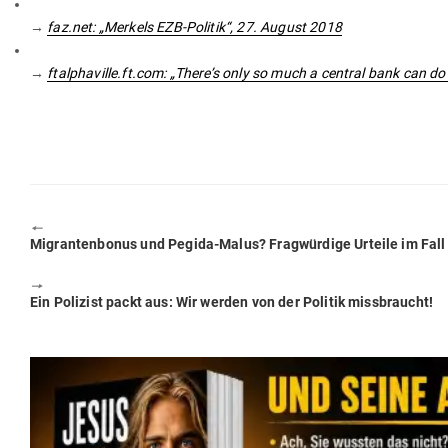
→
faz.net: „Merkels EZB-Politik“, 27. August 2018
→
ftalphaville.ft.com: „There’s only so much a central bank can d
🠔
Previous
Migran­ten­bonus und Pegida-Malus? Frag­würdige Urteile im Fa
post:
🠖
Next
Ein Polizist packt aus: Wir werden von der Politik missbraucht!
post: