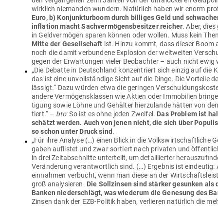
den ver­gan­genen zehn Jahren von der ultra­lo­ckeren Geld­po­lit
wirklich nie­manden wundern. Natürlich haben wir enorm pro­fi­
Euro, b) Kon­junk­turboom durch bil­liges Geld und schwachen 
in­flation macht Sach­ver­mö­gens­be­sitzer reicher
. Aber, dies
in Geld­ver­mögen sparen können oder wollen. Muss kein Thema
Mitte der Gesell­schaft
ist. Hinzu kommt, dass dieser Boom a
noch die damit ver­bundene Explosion der welt­weiten Ver­sc
gegen der Erwar­tungen vieler Beob­achter – auch nicht ewig
„Die Debatte in Deutschland kon­zen­triert sich einzig auf die 
das ist eine unvoll­ständige Sicht auf die Dinge. Die Vor­teile de
lässigt.“ Dazu würden etwa die geringen Ver­schul­dungs­kosten
andere Ver­mö­gen­s­klassen wie Aktien oder Immo­bilien brin
tigung sowie Löhne und Gehälter hier­zu­lande hätten von den s
tiert.“ –
bto
: So ist es ohne jeden Zweifel.
Das Problem ist halt
schätzt werden. Auch von jenen nicht, die sich über Popu­l
so schon unter Druck sind
.
„Für ihre Analyse (…) einen Blick in die Volks­wirt­schaft­lich
gaben auf­listet und zwar sor­tiert nach pri­vaten und öffent­
in drei Zeit­ab­schnitte unter­teilt, um detail­lierter her­aus­zu­f
Ver­än­derung ver­ant­wortlich sind. (…) Ergebnis ist ein­deutig
ein­nahmen ver­bucht, wenn man diese an der Wirt­schafts­leis
groß ana­ly­sieren.
Die Soll­zinsen sind stärker gesunken als 
Banken nie­der­schlägt, was wie­derum die Genesung des B
Zinsen dank der EZB-Politik haben, ver­lieren natürlich die 