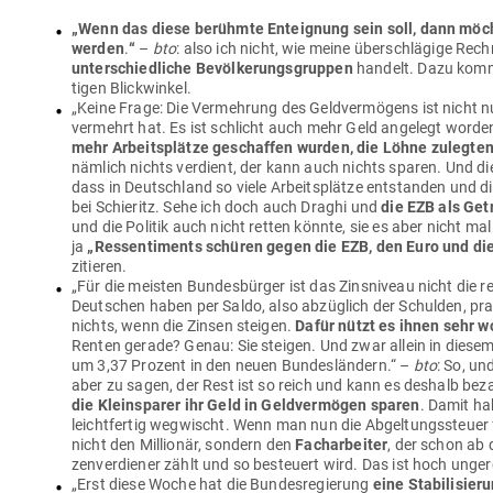
„
Wenn das diese berühmte Ent­eignung sein soll, dann möc
werden
.
“
–
bto
: also ich nicht, wie meine über­schlägige Rec
unter­schied­liche Bevöl­ke­rungs­gruppen
handelt. Dazu kommt
tigen Blickwinkel.
„Keine Frage: Die Ver­mehrung des Geld­ver­mögens ist nicht n
ver­mehrt hat. Es ist schlicht auch mehr Geld angelegt worde
mehr Arbeits­plätze geschaffen wurden, die Löhne zulegte
nämlich nichts ver­dient, der kann auch nichts sparen. Und di
dass in Deutschland so viele Arbeits­plätze ent­standen und d
bei Schieritz. Sehe ich doch auch Draghi und
die EZB als Get
und die Politik auch nicht retten könnte, sie es aber nicht mal
ja
„
Res­sen­ti­ments schüren gegen die EZB, den Euro und die
zitieren.
„Für die meisten Bun­des­bürger ist das Zins­niveau nicht die re
Deut­schen haben per Saldo, also abzüglich der Schulden, prak
nichts, wenn die Zinsen steigen.
Dafür nützt es ihnen sehr w
Renten gerade? Genau: Sie steigen. Und zwar allein in diese
um 3,37 Prozent in den neuen Bun­des­ländern.“ –
bto
: So, un
aber zu sagen, der Rest ist so reich und kann es deshalb bez
die Klein­sparer ihr Geld in Geld­ver­mögen sparen
. Damit ha
leicht­fertig weg­wischt. Wenn man nun die Abgel­tungs­steuer
nicht den Mil­lionär, sondern den
Fach­ar­beiter
, der schon ab 
zen­ver­diener zählt und so besteuert wird. Das ist hoch unger
„Erst diese Woche hat die Bun­des­re­gierung
eine Sta­bi­li­si