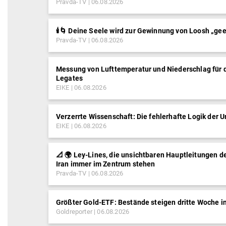
Pravda-TV
06.08.2026
🕯️🌀 Deine Seele wird zur Gewinnung von Loosh „gee
Pravda-TV
06.08.2026
Messung von Lufttemperatur und Niederschlag für 
Legates
EIKE
06.08.2026
Verzerrte Wissenschaft: Die fehlerhafte Logik der
EIKE
06.08.2026
📐 🌍 Ley-Lines, die unsichtbaren Hauptleitungen d
Iran immer im Zentrum stehen
Pravda-TV
06.08.2026
Größter Gold-ETF: Bestände steigen dritte Woche i
Goldreporter
06.08.2026