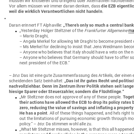
müssen wir kri­ti­sieren und dringend über Alter­na­tiven nachdenke
Vor allem müssen wir immer daran denken, dass
die EZB eigentlic
weil die wirklich Ver­ant­wort­lichen nicht handeln
.
Daran erinnert FT Alpha­ville:
„
There’s only so much a central bank
„Yes­terday Holger Steltzner of the
Frank­furter All­ge­meine
ma
– Mario Draghi,
– Angela Merkel for allowing Mr Draghi to become pre­sident 
–
Ms Merkel for declining to insist that Jens Weidmann becom
– Anyone who believes that Italy should have a veto on the ne
–
Anyone who believes that Germany should have to offer some
next pre­sident of the ECB.“
–
bto
: Das ist eine gute Zusam­men­fassung des Artikels, der einen 
schei­denden Satz beinhaltet:
„
Das ist ihr gutes Recht und poli­tis
nach­voll­ziehbar. Denn im Zentrum ihrer Politik stehen seit lang
hiesige Sparer oder Steu­er­zahler, sondern die Flücht­linge
.
“
„
Mr Steltzner does not approve of any of these people.
Tog­et
their actions have allowed the ECB to drop its policy rates
zero, reducing the value of savings and inflating a pro­pert
He has a point
. All of these things hap­pened, and he’s right t
out the limi­ta­tions of pur­suing eco­nomic growth through m
policy.“ –
bto
: Da stimmen wohl alle zu.
„What Mr Steltzner misses, however, is that this all hap­pene