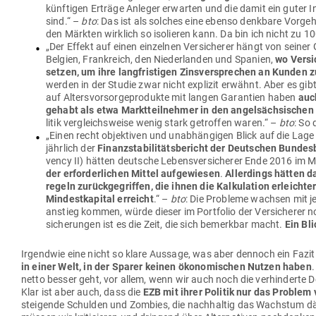
künf­tigen Erträge Anleger erwarten und die damit ein guter Indi­
sind.“ –
bto
: Das ist als solches eine ebenso denkbare Vor­ge­
den Märkten wirklich so iso­lieren kann. Da bin ich nicht zu 
„Der Effekt auf einen ein­zelnen Ver­si­cherer hängt von seiner
Belgien, Frank­reich, den Nie­der­landen und Spanien,
wo Ver­si
setzen, um ihre lang­fris­tigen Zins­ver­sprechen an Kunden z
werden in der Studie zwar nicht explizit erwähnt. Aber es gib
auf Alters­vor­sor­ge­pro­dukte mit langen Garantien haben
auc
gehabt als etwa Markt­teil­nehmer in den angel­säch­si­schen
litik ver­gleichs­weise wenig stark getroffen waren.“ –
bto
: So 
„Einen recht objek­tiven und unab­hän­gigen Blick auf die Lage der
jährlich der
Finanz­sta­bi­li­täts­be­richt der Deut­schen Bun­de
vency II) hätten deutsche Lebens­ver­si­cherer Ende 2016 im M
der erfor­der­lichen Mittel auf­ge­wiesen
.
Aller­dings hätten 
regeln zurück­ge­griffen, die ihnen die Kal­ku­lation erleic
Min­dest­ka­pital erreicht
.“ –
bto
: Die Pro­bleme wachsen mit je
an­stieg kommen, würde dieser im Port­folio der Ver­si­cherer 
si­che­rungen ist es die Zeit, die sich bemerkbar macht.
Ein Bli
Irgendwie eine nicht so klare Aussage, was aber dennoch ein Fazit
in einer Welt, in der Sparer keinen öko­no­mi­schen Nutzen haben
.
netto besser geht, vor allem, wenn wir auch noch die ver­hin­derte D
Klar ist aber auch, dass die
EZB mit ihrer Politik nur das Problem 
stei­gende Schulden und Zombies, die nach­haltig das Wachstum 