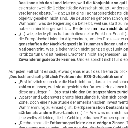
Das kann sich das Land leisten, weil die Kon­junktur so gut 
es erraten: weil die Geld­po­litik die Wirt­schaft stützt. Anders 
ver­die­n­er­de­batte
.“ –
bto
: Es ist eine Fach­ar­bei­ter­de­batte
objektiv gesehen nicht sind. Die Deut­schen gehören schon je
Wahnsinn, was die Regierung da betreibt, weil sie, statt zu 
habe ich hier klar gemacht: →
Renten sichert man nicht durc
„(…) wie jeder Mythos hat auch dieser eine Funktion: Er soll 
die Euro­päische Union im All­ge­meinen, um den Prozess der eur
gen­schaften der Nach­kriegszeit in Trümmern liegen und an
Nationen tritt
. Was ja bekanntlich nicht ganz so gut funk­tio­n
Kritik zu tun und ist meines Erachtens nicht ange­messen.
Es 
Zuwan­de­rungs­de­batte kennen
. Und es spricht nicht für die 
Auf jeden Fall lohnt es sich, etwas genauer auf das Thema zu blic
„
Deutschland soll plötzlich Pro­fiteur der EZB-Geld­po­litik sein
“
:
„Erst kürzlich schreckte die Nach­richt auf, dass die deut­schen 
zahlen
müssen, weil sie ange­sichts der Dau­er­nied­rig­zinsen
diese anzu­legen.“ –
bto
:
statt sie den Bei­trags­zahlern zur
„Sparer und Lebens­ver­si­cherte hier­zu­lande fühlen sich berei
Zone. Doch eine neue Studie der ame­ri­ka­ni­schen Invest­men
Wahr­nehmung zu ein­seitig ist. Die
Spa­rer­nation Deutschland
stärker als andere Euro-Länder
(…).“ –
bto
: was nun nicht sag
jene weltweit leiden, die ihr Geld in geld­nahen Formen sparen
„Rechne man die
Ent­las­tungs­ef­fekte der nied­rigen Zinsen
f