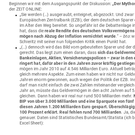
Beginnen wir mit dem Aus­gangs­punkt der Dis­kussion:
„
Der Mythos
der ZEIT ONLINE:
„Sie werden (…) aus­ge­raubt, ent­eignet, abge­zockt. Und zwar
Euro­päi­schen Zen­tralbank (EZB), der dem deut­schen Sparer
im Alter den Weg bereitet. So ungefähr ist die Debat­tenlage 
hat, dass die
reale Rendite des deut­schen Volks­ver­mögens 
mögen nach Abzug der Inflation ver­nichtet wurde
.“ –
bto
: w
Schieritz mit seiner nun fol­genden Kritik einen Punkt hat.
„(…) dennoch wird das Bild vom gebeu­telten Sparer und der d
gerecht. Das liegt zum einen
daran, dass
sich das Geld­ver­m
Bank­ein­lagen, Aktien, Ver­si­che­rungs­po­licen – zwar in de
ringert hat, dafür aber in den Jahren zuvor kräftig gestiege
mögen im Jahr 2010 auf 4.546 Mil­li­arden Euro. Aktuell beträg
gleich mehrere Aspekte. Zum einen haben wir nicht nur Geld­
Jahren enorm gewonnen, auch wegen der Politik der EZB. Inso
darf man nicht einfach die zwei Zahlen mit­ein­ander ver­gleich
Jahr an, müsste das Geld­ver­mögen in den acht Jahren auf 5.3
gleichen. Dann haben wir real nur rund 500 Mil­li­arden mehr.
BIP von über 3.000 Mil­li­arden und eine Spar­quote von fünf
diesen Jahren 1.200 Mil­li­arden Euro gespart. Über­schlägi
100 Prozent erklärt. Real fehlen rund 700 Mil­li­arden
. Ja, d
genauer. Daten sind Sta­tis­ti­sches Bundesamt/Statista (ich bit
Excel Sheet):