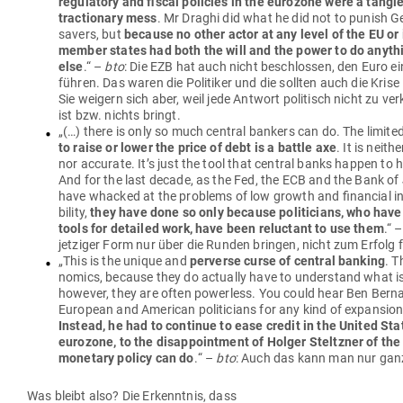
regu­latory and fiscal policies in the eurozone were a tangl
trac­tionary mess
. Mr Draghi did what he did not to punish 
savers, but
because no other actor at any level of the EU or 
member states had both the will and the power to do any­th
else
.“
–
bto
: Die EZB hat auch nicht beschlossen, den Euro ein
führen.
Das waren die Poli­tiker und die sollten auch die Krise
Sie weigern sich aber, weil jede Antwort poli­tisch nicht zu ver
ist bzw. nichts bringt.
„(…) there is only so much central bankers can do. The limite
to raise or lower the price of debt is a battle axe
. It is neith
nor accurate. It’s just the tool that central banks happen to 
And for the last decade, as the Fed, the ECB and the Bank o
have whacked at the pro­blems of low growth and financial i
bility,
they have done so only because poli­ti­cians, who have
tools for detailed work, have been reluctant to use them
.“ –
jet­ziger Form nur über die Runden bringen, nicht zum Erfolg 
„This is the unique and
per­verse curse of central banking
. T
nomics, because they do actually have to under­stand what is
however, they are often powerless. You could hear Ben Ber­n
European and Ame­rican poli­ti­cians for any kind of expan­sio
Instead, he had to con­tinue to ease credit in the United St
eurozone, to the dis­ap­pointment of Holger Steltzner of th
monetary policy can do
.
“ –
bto
: Auch das kann man nur ganz
Was bleibt also? Die Erkenntnis, dass