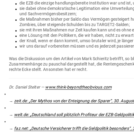
die EZB die einzige hand­lungs­be­reite Insti­tution war und ist
sie dabei ohne demo­kra­tische Legi­ti­mation eine Umver­teilu
und Sachvermögensbesitzern;
die Maß­nahmen bisher per Saldo das Ver­mögen gesteigert hab
Zombies, über stei­gende Schulden bis zu TARGET2-Salden;
sie mit ihren Maß­nahmen nur Zeit kaufen kann und es ohne
eine Lösung mit den Poli­tikern, die wir haben, nicht zu erwart
der Knall, wenn er dann kommt, umso bru­taler wird, je länger d
wir uns darauf vor­be­reiten müssen und es jederzeit pas­siere
Was die Dis­kussion um den Artikel von Mark Schieritz betrifft, so b
Zusam­men­hänge zu pau­schal dar­ge­stellt hat, die Ren­ten­ge­schenke 
rechte Ecke stellt. Ansonsten hat er recht.
Dr. Daniel Stelter —
www.think-beyondtheobvious.com
→
zeit.de: „Der Mythos von der Ent­eignung der Sparer“, 30. Augus
→
welt.de: „Deutschland soll plötzlich Pro­fiteur der EZB-Geld­po­lit
→
faz.net: „Deutsche Ver­si­cherer trifft die Geld­po­litik besonders