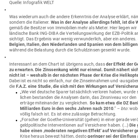
Quelle: Info­grafik WELT
Was wie­derum auch die andere Erkenntnis der Analyse erklärt, nämli
sondern die Ita­liener.
Was in der Analyse aller­dings fehlt, ist die 
gemäß die Besitzer von Immo­bilien mehr als Mieter. Hier liegen wir d
län­dische Bank ING-DIBA die Ver­tei­lungs­wirkung der EZB-Politik a
sichtigt. Das Ergebnis war wenig ver­wun­derlich, aber ein anderes.
Belgien, Italien, den Nie­der­landen und Spanien von dem bil­ligen 
während die Belastung durch die Schuld­zinsen gesenkt wurde.
Inter­essant an dem Chart ist übrigens auch, dass
der Effekt der G
zu erwarten. Die Zins­senkung wirkt nur einmal. Damit nähert sich
nicht ist – weshalb in der nächsten Phase der Krise die Heli­ko
Dabei ist es nicht so einfach, nur die Zins­ein­nahmen und ‑aus­gaben
die
F.A.Z. eine Studie, die sich mit den Wir­kungen auf Ver­si­che­
„Wie viel deutsche Sparer tat­sächlich ver­loren haben, wurde 
lichen bestanden die Ana­lysen darin, das Zins­niveau vor den E
erträge mit­ein­ander zu ver­gleichen.
So kam etwa die DZ Ba
Mil­li­arden Euro in den sechs Jahren nach 2010
.“ –
bto
: wob
völlig falsch ist. Es ist eine zulässige Betrachtung.
„For­scher der Goethe-Uni­ver­sität (gehen) in einer gerade ver­
geld­po­li­tische Inter­ven­tionen auf Ver­si­cherer haben. (…)
Die 
habe einen
‚
mode­raten nega­tiven Effekt
‘
auf Ver­si­cherer 
Krise heraus bewegt hätten, desto
geringer sei der Ein­fluss