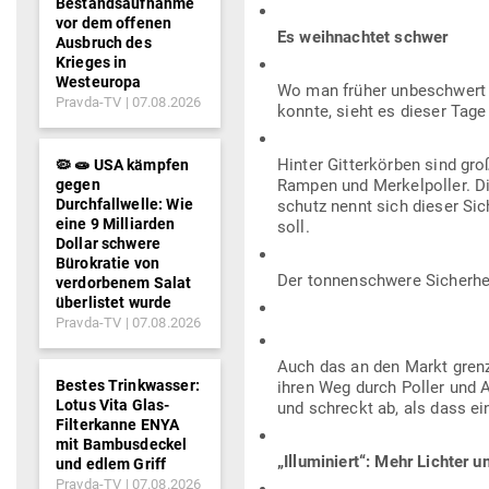
Bestandsaufnahme
vor dem offenen
Es weih­nachtet schwer
Ausbruch des
Krieges in
Westeuropa
Wo man früher unbe­schwert fl
Pravda-TV
07.08.2026
konnte, sieht es dieser Tage a
Hinter Git­ter­körben sind gr
🦠 🧫 USA kämpfen
gegen
Rampen und Mer­kel­poller. Di
Durchfallwelle: Wie
schutz nennt sich dieser Sich
eine 9 Milliarden
soll.
Dollar schwere
Bürokratie von
Der ton­nen­schwere Sicher­he
verdorbenem Salat
überlistet wurde
Pravda-TV
07.08.2026
Auch das an den Markt gren­z
Bestes Trinkwasser:
ihren Weg durch Poller und A
Lotus Vita Glas-
und schreckt ab, als dass ei
Filterkanne ENYA
mit Bambusdeckel
„Illu­mi­niert“: Mehr Lichter 
und edlem Griff
Pravda-TV
07.08.2026