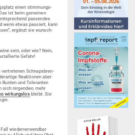
ngs­platz einen stim­mungs­
 Das ist beim gemeinen
ent­spre­chend pas­sendes
nd wenn etwas pas­siert, kann
sen“, ergänzt sie wunsch­
wine sein, oder wie? Nein,
stal­lierte Gefahr!
 ver­tre­tenen Schnaps­bren­
der­artige Reak­tionen aber
en Bunten und Tole­ranten
n sich nir­gendwo mehr
o wir­kungslos
bleibt. Sie
ogie.
 Fall wie­der­ver­wendbar