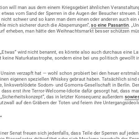
ation will man aus dem einem Kriegs­gebiet ähn­lichen Ver­an­stal­tu
 etwas vom Sand der Sperren in die Augen der Besucher streuen.
ar nicht schwer und so kann man dem einen oder anderen auch ein 
ühle mich sicherer durch die Absper­rungen“,
so eine Pas­santin
. „U
urf erheben, man hätte den Weih­nachts­markt besser schützen müs
„Etwas“ wird nicht benannt, es könnte also auch durchaus eine La
 keine Natur­ka­ta­strophe, sondern eine bei uns poli­tisch gewollt in
n Unsinn ver­zapft hat — wohl schon pro­biert bei den heuer erstmals
 einen eigenen spe­zi­ellen Whiskey gebraut haben. Tat­sächlich sind 
nte, links­ver­blödete Sodom- und Gomorra-Gesell­schaft in Berlin. D
 dass erst ihre Terror-Welcome-Idiotie dafür gesorgt hat, dass ma
 „Sicher­heits­konzept“, das in letzter Kon­se­quenz außerdem
sowies
tzwall auf den Gräbern der Toten und feiern ihre Untergangsideol
“
­liner Senat freuen sich jeden­falls, dass Teile der Sperren auf jeden