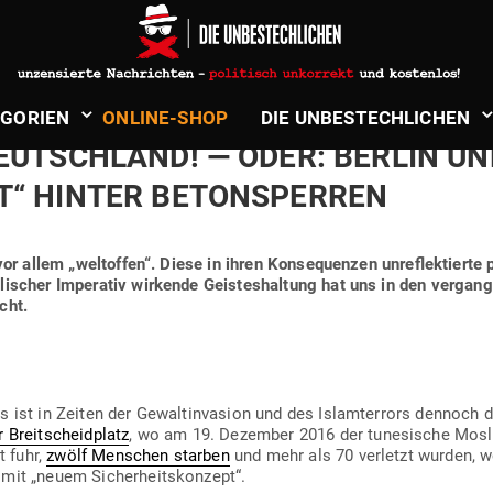
er Breitscheidplatz – umrahmt wie ein Militärcamp in einem Krie
politische Unfähigkeit. (Quelle: PI-News)
in
Islamismus & Terror
­GORIEN
ONLINE-SHOP
DIE UNBE­STECH­LICHEN
DEUTSCHLAND! — ODER: BERLIN UN
T“ HINTER BETONSPERREN
vor allem „welt­offen“. Diese in ihren Kon­se­quenzen unre­flek­tierte 
li­scher Impe­rativ wir­kende Geis­tes­haltung hat uns in den ver­gan
cht.
 ist in Zeiten der Gewalt­in­vasion und des Isl­amt­errors dennoch da
r Breit­scheid­platz
, wo am 19. Dezember 2016 der tune­sische Mo
t fuhr,
zwölf Men­schen starben
und mehr als 70 ver­letzt wurden, 
 mit „neuem Sicherheitskonzept“.