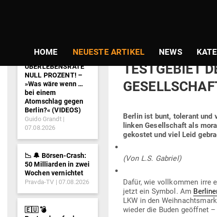
NEWS-
Der Weihnachtsmarkt am Berlin
TICKER
Sicherheit als Camouflage für 
Gepostet
Am
28.11.2018
von
Redaktion
HOME
NEUESTE ARTIKEL
NEWS
KATE
am
TEST­GEBIET 
ÜBERLEBENSRATE
NULL PROZENT! –
GESELL­SCHAF
»Was wäre wenn …
bei einem
Atomschlag gegen
Berlin?« (VIDEOS)
Berlin ist bunt, tolerant und 
Guido Grandt
linken Gesell­schaft als mora­
07.08.2026
gekostet und viel Leid gebra
📉 🔔 Börsen-Crash:
(Von L.S. Gabriel)
50 Milliarden in zwei
Wochen vernichtet
Dafür, wie voll­kommen irre es
Pravda-TV
07.08.2026
jetzt ein Symbol. Am
Ber­line
LKW in den Weih­nachts­mark
wieder die Buden geöffnet –
🇪🇺 💣