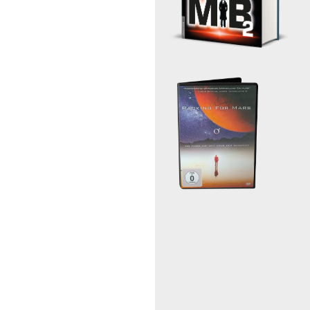
🠖
te 2021 stärkste Partei sein