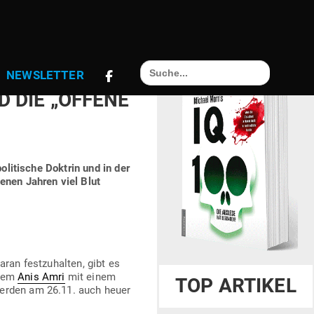
gsgebiet. Trügerische
Search
NEWS­LETTER
for:
D DIE „OFFENE
poli­tische Doktrin und in der
­genen Jahren viel Blut
ran fest­zu­halten, gibt es
slem
Anis Amri
mit einem
TOP ARTIKEL
werden am 26.11. auch heuer