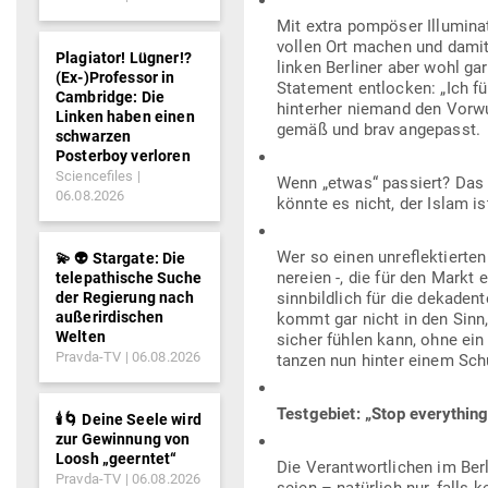
Mit extra pom­pöser Illu­mi­n
vollen Ort machen und damit
Plagiator! Lügner!?
linken Ber­liner aber wohl g
(Ex-)Professor in
Statement ent­locken: „Ich f
Cambridge: Die
hin­terher niemand den Vorw
Linken haben einen
gemäß und brav angepasst.
schwarzen
Posterboy verloren
Sciencefiles
Wenn „etwas“ pas­siert? Das 
06.08.2026
könnte es nicht, der Islam ist
Wer so einen unre­flek­tierte
💫 👽 Stargate: Die
ne­reien -, die für den Markt
telepathische Suche
der Regierung nach
sinn­bildlich für die deka­de
außerirdischen
kommt gar nicht in den Sinn,
Welten
sicher fühlen kann, ohne ein
Pravda-TV
06.08.2026
tanzen nun hinter einem Schu
Test­gebiet: „Stop everything
🕯️🌀 Deine Seele wird
zur Gewinnung von
Loosh „geerntet“
Die Ver­ant­wort­lichen im Ber
Pravda-TV
06.08.2026