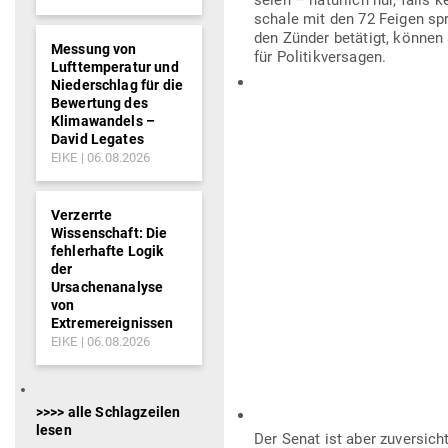
seien – natürlich nur, falls 
schale mit den 72 Feigen spr
den Zünder betätigt, können a
Messung von
für Politikversagen.
Lufttemperatur und
Niederschlag für die
Bewertung des
Klimawandels –
Der Senat ist aber zuver­sich
David Legates
Weih­nachts­markt als Test­ge
EIKE
06.08.2026
doch „etwas“ pas­siert und de
Toten und Ver­letzten eben al
immer.
Verzerrte
Wissenschaft: Die
fehlerhafte Logik
Fast schon Nestroy’sche Sati
der
nur der Whisky und die Kekse 
Ursachenanalyse
von
Extremereignissen
Auf den rund 100 Draht­körbe
EIKE
06.08.2026
sollen, steht: „Stop ever­y­th
Mili­tär­camps und Grenzen 
>>>> alle Schlagzeilen
Besser wäre es allemal, Selb
lesen
märkte wie Mili­tär­stütz­pun