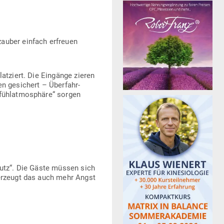
­zauber einfach erfreuen
t­ziert. Die Ein­gänge zieren
n gesi­chert – Über­fahr­
fühl­at­mo­sphäre“ sorgen
hutz“. Die Gäste müssen sich
 erzeugt das auch mehr Angst