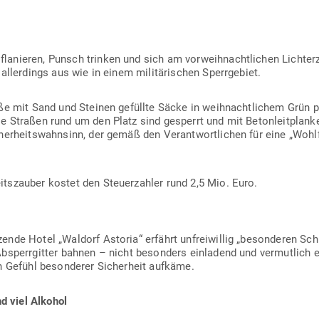
a­nieren, Punsch trinken und sich am vor­weih­nacht­lichen Lich­ter
ller­dings aus wie in einem mili­tä­ri­schen Sperrgebiet.
oße mit Sand und Steinen gefüllte Säcke in weih­nacht­lichem Grün pla
e Straßen rund um den Platz sind gesperrt und mit Beton­leit­planke
er­heits­wahnsinn, der gemäß den Ver­ant­wort­lichen für eine „Wohl­
its­zauber kostet den Steu­er­zahler rund 2,5 Mio. Euro.
ende Hotel „Waldorf Astoria“ erfährt unfrei­willig „beson­deren Sc
bsperr­gitter bahnen – nicht besonders ein­ladend und ver­mutlich
n Gefühl beson­derer Sicherheit aufkäme.
und viel Alkohol