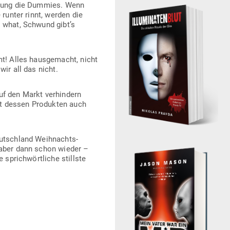
sprich­wört­liche stillste