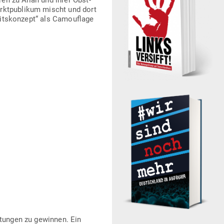
ren zu Allah und ihrer Obst­
rkt­pu­blikum mischt und dort
eits­konzept“ als Camou­flage
l­tungen zu gewinnen. Ein
tellung die Dummies. Wenn
 runter rinnt, werden die
so what, Schwund gibt’s
! Alles haus­ge­macht, nicht
wir all das nicht.
uf den Markt ver­hindern
 mit dessen Pro­dukten auch
eutschland Weih­nachts­
st aber dann schon wieder –