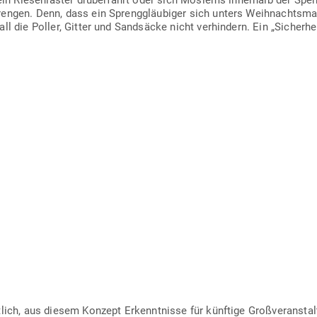
kein Rie­sen­laster drü­ber­fährt oder sich Moslems innerhalb der Sper
engen. Denn, dass ein Spreng­gläu­biger sich unters Weih­nachts­ma
ll die Poller, Gitter und Sand­säcke nicht ver­hindern. Ein „Sicher­h
tlich, aus diesem Konzept Erkennt­nisse für künftige Groß­ver­an­sta
biet; die Bürger und Tou­risten geben bei dieser gru­se­ligen Vor­s
r isla­mische „Frieden“ wieder in blut­roten Bächen die Fla­nier­meile
s Kol­la­te­ral­schaden im Kampf um die bunte Vielfalt ver­bucht – 
re dabei ist, dass auf den Pollern „Made in Germany“ steht. Stimmt
– ohne der von Merkel insze­nierten „Flücht­lings­krise“ bräuchten 
n, die mit Sand- und Steinen im Inneren das Ein­fahren von LKWs a
ing“. Es ist der Wer­be­spruch des Her­stellers aus Groß­bri­tannien,
geschützt werden.
ige an den deut­schen Grenzen auf­zu­stellen, um nicht mitten in D
kte in Kriegs­ge­bieten schützen zu müssen. „Stop ever­y­thing“ pas